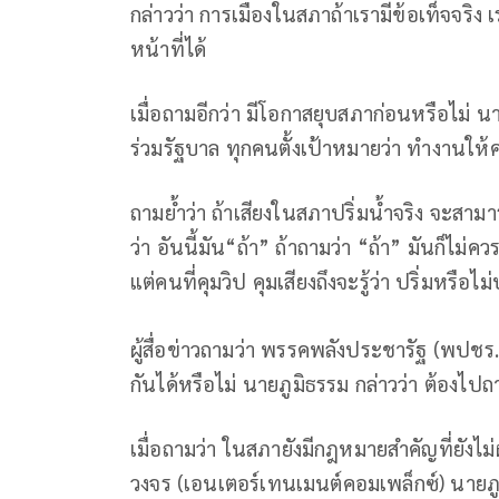
กล่าวว่า การเมืองในสภาถ้าเรามีข้อเท็จจริ
หน้าที่ได้
เมื่อถามอีกว่า มีโอกาสยุบสภาก่อนหรือไม่ นา
ร่วมรัฐบาล ทุกคนตั้งเป้าหมายว่า ทำงานให
ถามย้ำว่า ถ้าเสียงในสภาปริ่มน้ำจริง จะส
ว่า อันนี้มัน“ถ้า” ถ้าถามว่า “ถ้า” มันก็ไม่คว
แต่คนที่คุมวิป คุมเสียงถึงจะรู้ว่า ปริ่มหรือไม่ป
ผู้สื่อข่าวถามว่า พรรคพลังประชารัฐ (พปชร
กันได้หรือไม่ นายภูมิธรรม กล่าวว่า ต้องไ
เมื่อถามว่า ในสภายังมีกฎหมายสำคัญที่ยังไม
วงจร (เอนเตอร์เทนเมนต์คอมเพล็กซ์) นายภูม