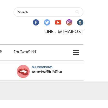
LINE : @THAIPOST
พ์
ไทยโพสต์ ทีวี
คันปากอยากเล่า
เลขทรัพย์สินให้โชค