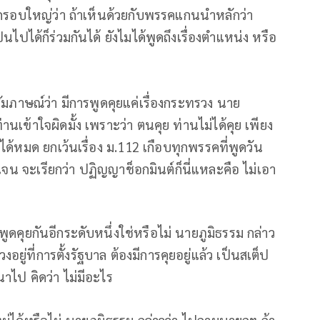
ถึงกรอบใหญ่ว่า ถ้าเห็นด้วยกับพรรคแกนนำหลักว่า
็นไปได้ก็ร่วมกันได้ ยังไมได้พูดถึงเรื่องตำแหน่ง หรือ
ให้สัมภาษณ์ว่า มีการพูดคุยแค่เรื่องกระทรวง นาย
่านเข้าใจผิดมั้ง เพราะว่า ตนคุย ท่านไม่ได้คุย เพียง
ได้หมด ยกเว้นเรื่อง ม.112 เกือบทุกพรรคที่พูดวัน
ัดเจน จะเรียกว่า ปฏิญญาช็อกมินต์ก็นี่แหละคือ ไม่เอา
พูดคุยกันอีกระดับหนึ่งใช่หรือไม่ นายภูมิธรรม กล่าว
วงอยู่ที่การตั้งรัฐบาล ต้องมีการคุยอยู่แล้ว เป็นสเต็ป
าไป คิดว่า ไม่มีอะไร
ม่ได้หรือไม่ นายภูมิธรรม กล่าวว่า ไปถามนายกฯ ถ้า