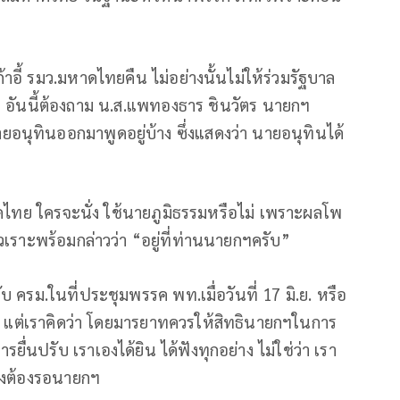
าอี้ รมว.มหาดไทยคืน ไม่อย่างนั้นไม่ให้ร่วมรัฐบาล
ว่า อันนี้ต้องถาม น.ส.แพทองธาร ชินวัตร นายกฯ
อนุทินออกมาพูดอยู่บ้าง ซึ่งแสดงว่า นายอนุทินได้
าดไทย ใครจะนั่ง ใช้นายภูมิธรรมหรือไม่ เพราะผลโพ
เราะพร้อมกล่าวว่า “อยู่ที่ท่านนายกฯครับ”
ปรับ ครม.ในที่ประชุมพรรค พท.เมื่อวันที่ 17 มิ.ย. หรือ
บ้าง แต่เราคิดว่า โดยมารยาทควรให้สิทธินายกฯในการ
นปรับ เราเองได้ยิน ได้ฟังทุกอย่าง ไม่ใช่ว่า เรา
จึงต้องรอนายกฯ