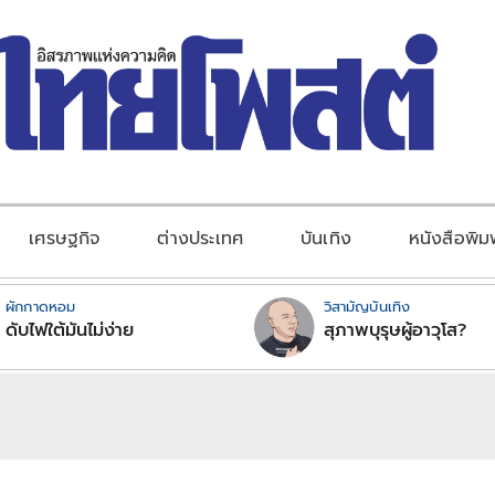
เศรษฐกิจ
ต่างประเทศ
บันเทิง
หนังสือพิม
ผักกาดหอม
วิสามัญบันเทิง
ดับไฟใต้มันไม่ง่าย
สุภาพบุรุษผู้อาวุโส?