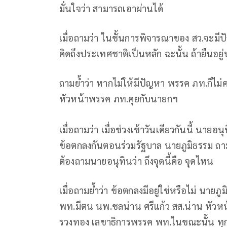
มั่นใจว่า สามารถเอาผ่านได้
เมื่อถามว่า ในชั้นการพิจารณาของ สว.จะมีปั
คิดถึงประเทศชาติเป็นหลัก ฉะนั้น ถ้ายืนอย
ถามย้ำว่า หากไม่ให้มีปัญหา พรรค ภท.ก็ไม่คว
หัวหน้าพรรค ภท.คุยกับนายกฯ
เมื่อถามว่า เมื่อช่วงเช้าวันเดียวกันนี้ นายอ
ข้อตกลงกันตอนร่วมรัฐบาล นายภูมิธรรม ถาม
ต้องถามนายอนุทินว่า ถึงจุดนี้คือ จุดไหน
เมื่อถามย้ำว่า ข้อตกลงมีอยู่ใช่หรือไม่ นายภ
พท.มีตน นพ.ชลน่าน ศรีแก้ว สส.น่าน หัว
รวงทอง เลขาธิการพรรค พท.ในขณะนั้น ทุกพ