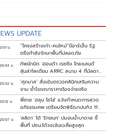
EWS UPDATE
“โครงสร้างเก่า-คนใหม่”บีอาร์เอ็น รัฐ
0:01 น.
ตรึงกำลังรักษาพื้นที่ปลอดภัย
ทัพนักบิด 'ฮอนด้า เรซซิ่ง ไทยแลนด์'
20:43 น.
ลุ้นล่าโพเดียม ARRC สนาม 4 ที่มัลดาลิ
กา
‘ศุภมาส’ สั่งเข้มตรวจคลินิกเสริมความ
20:32 น.
งาม ย้ำโฆษณาราคาต้องจ่ายจริง
พี่ชาย 'ฮลุน โซโล่' แจ้งกำหนดการสวด
20:12 น.
อภิธรรมศพ เตรียมจัดพิธีฌาปนกิจ 11
ส.ค.
'ลลิดา' โต้ 'รักชนก' ปมงบน้ำบาดาล ชี้
20:07 น.
พื้นที่ ปชน.ได้วงเงินเฉลี่ยสูงสุด