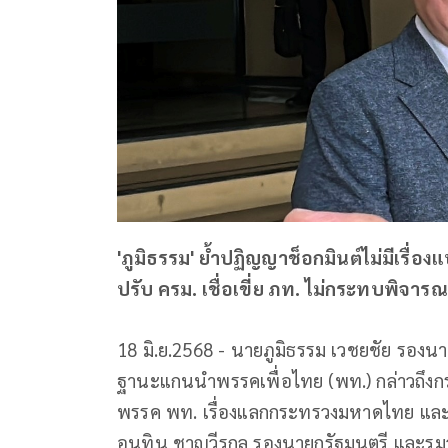
'ภูมิธรรม' ย้ำปฏิญญาช็อกมินต์ไม่มีเรื่อง
ปรับ ครม. เชื่อเขี่ย ภท. ไม่กระทบพิจาร
18 มิ.ย.2568 - นายภูมิธรรม เวชยชัย รอง
ฐานะแกนนำพรรคเพื่อไทย (พท.) กล่าวถึงก
พรรค พท. เรื่องแลกกระทรวงมหาดไทย และ
อนุทิน ชาญวีรกูล รองนายกรัฐมนตรี และ