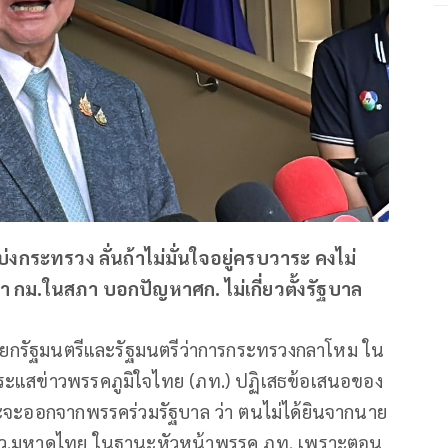
แบ่งกระทรวง ลั่นถ้าไม่มั่นใจอยู่ครบวาระ คงไม่
ณา กม.ในสภา บอกปัญหาศก. ไม่เกี่ยวตั้งรัฐบาล
นายกรัฐมนตรีและรัฐมนตรีว่าการกระทรวงกลาโหม ใน
ระแสข่าวพรรคภูมิใจไทย (ภท.) ปฏิเสธข้อเสนอของ
จะออกจากพรรคร่วมรัฐบาล ว่า ตนไม่ได้ยินจากนาย
รมว.มหาดไทย ในฐานะหัวหน้าพรรค ภท. เพราะตอน