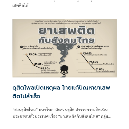
เสพติดได้
ดุสิตโพลเปิดเหตุผล ไทยแก้ปัญหายาเสพ
ติดไม่สำเร็จ
“สวนดุสิตโพล” มหาวิทยาลัยสวนดุสิต สำรวจความคิดเห็น
ประชาชนทั่วประเทศ เรื่อง “ยาเสพติดกับสังคมไทย” กลุ่ม
ตัวอย่างจำนวน 1,337 คน (สำรวจทางออนไลน์และภาคสนาม)