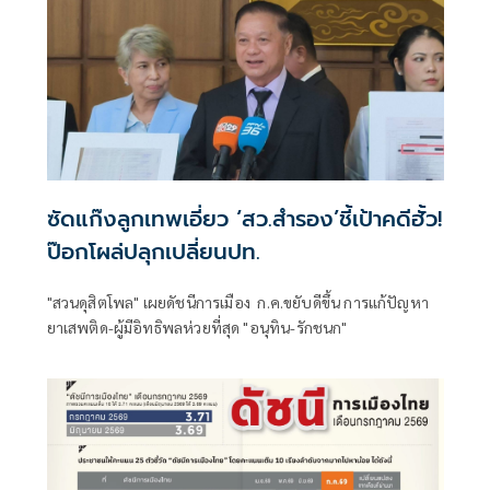
ซัดแก๊งลูกเทพเอี่ยว ‘สว.สำรอง’ชี้เป้าคดีฮั้ว!
ป๊อกโผล่ปลุกเปลี่ยนปท.
"สวนดุสิตโพล" เผยดัชนีการเมือง ก.ค.ขยับดีขึ้น การแก้ปัญหา
ยาเสพติด-ผู้มีอิทธิพลห่วยที่สุด "อนุทิน-รักชนก"