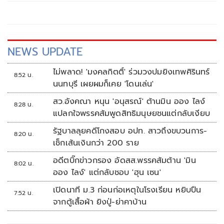
NEWS UPDATE
ไม่พลาด! 'มงคลกิตติ์' ร่วมวงปมยิงเทพศิรินทร์
8:52 น.
นนทบุรี เผยผมก็เคย 'โดนเล่น'
สว.อังคณา หนุน 'อนุสรณ์' ต้านมิน ออง ไลง์
8:28 น.
แปลกใจพรรคส้มพูดสิทธิมนุษยชนแต่กลับเงียบ
รัฐบาลลุยคดีโกงสอบ อปท. สาวถึงขบวนการ-
8:20 น.
เช็กเส้นเงินกว่า 200 ราย
อดีตบิ๊กข่าวกรอง อัดสส.พรรคส้มต้าน 'มิน
8:02 น.
ออง ไลง์' แต่กลับชอบ 'ฮุน เซน'
เปิดนาที ม.3 ก่อนก่อเหตุในโรงเรียน หยิบปืน
7:52 น.
จากตู้เสื้อผ้า ยิงปู่-ย่าคาบ้าน