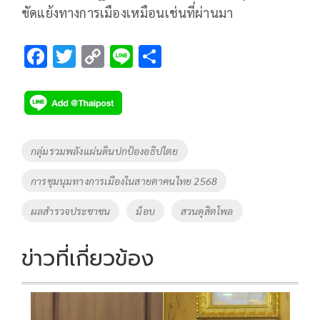
ขัดแย้งทางการเมืองเหมือนเช่นที่ผ่านมา
F
T
C
Li
S
ac
wi
o
n
h
e
tt
p
e
ar
b
er
y
e
o
Li
Tags
กลุ่มรวมพลังแผ่นดินปกป้องอธิปไตย
o
n
การชุมนุมทางการเมืองในสายตาคนไทย 2568
k
k
ผลสำรวจประชาชน
ม็อบ
สวนดุสิตโพล
ข่าวที่เกี่ยวข้อง