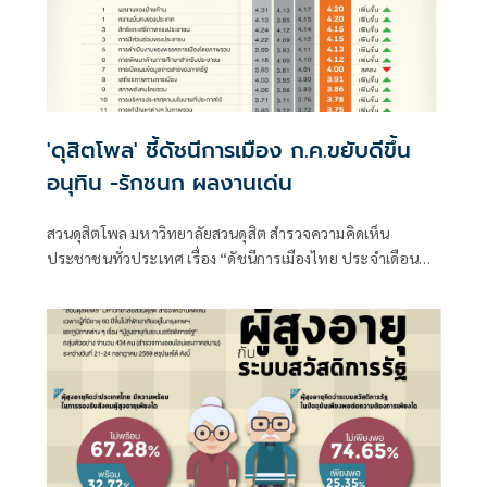
'ดุสิตโพล' ชี้ดัชนีการเมือง ก.ค.ขยับดีขึ้น
อนุทิน -รักชนก ผลงานเด่น
สวนดุสิตโพล มหาวิทยาลัยสวนดุสิต สำรวจความคิดเห็น
ประชาชนทั่วประเทศ เรื่อง “ดัชนีการเมืองไทย ประจำเดือน
กรกฎาคม 2569”