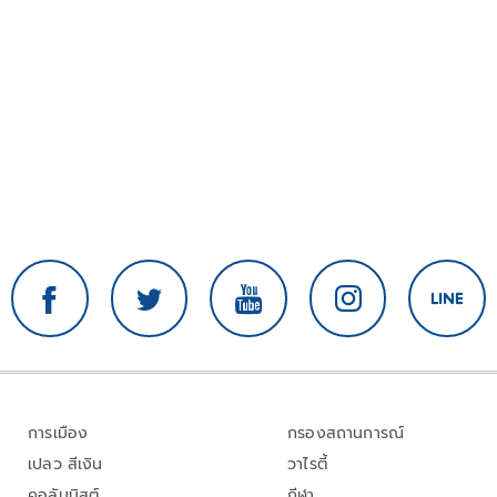
การเมือง
กรองสถานการณ์
เปลว สีเงิน
วาไรตี้
คอลัมนิสต์
กีฬา