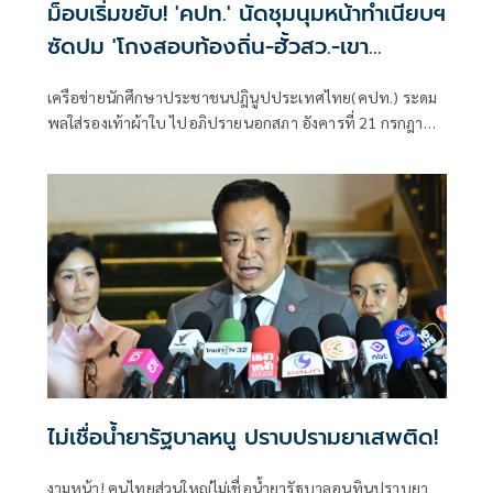
ม็อบเริ่มขยับ! 'คปท.' นัดชุมนุมหน้าทำเนียบฯ
ซัดปม 'โกงสอบท้องถิ่น-ฮั้วสว.-เขา
กระโดง-น้ำมัน'
เครือข่ายนักศึกษาประชาชนปฎินูปประเทศไทย(คปท.) ระดม
พลใส่รองเท้าผ้าใบ ไปอภิปรายนอกสภา อังคารที่ 21 กรกฎาคม
นี้
ไม่เชื่อน้ำยารัฐบาลหนู ปราบปรามยาเสพติด!
งามหน้า! คนไทยส่วนใหญ่ไม่เชื่อน้ำยารัฐบาลอนุทินปราบยา