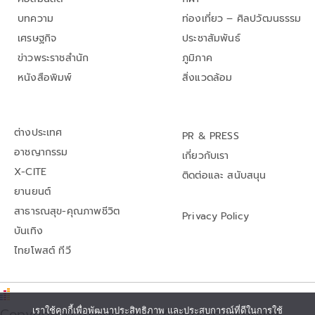
บทความ
ท่องเที่ยว – ศิลปวัฒนธรรม
เศรษฐกิจ
ประชาสัมพันธ์
ข่าวพระราชสำนัก
ภูมิภาค
หนังสือพิมพ์
สิ่งแวดล้อม
ต่างประเทศ
PR & PRESS
อาชญากรรม
เกี่ยวกับเรา
X-CITE
ติดต่อและ สนับสนุน
ยานยนต์
สาธารณสุข-คุณภาพชีวิต
Privacy Policy
บันเทิง
ไทยโพสต์ ทีวี
Copyright© thaipost.net, All rights reserved.,
เราใช้คุกกี้เพื่อพัฒนาประสิทธิภาพ และประสบการณ์ที่ดีในการใช้