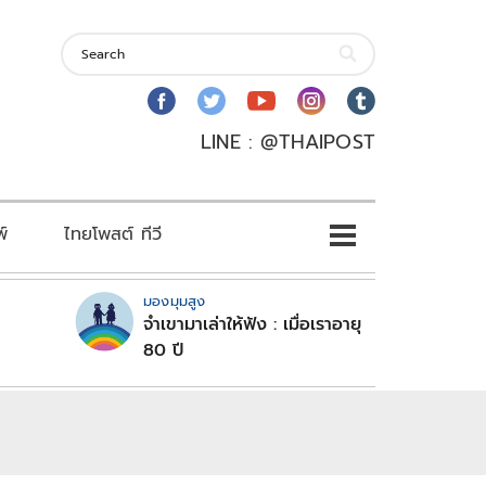
LINE : @THAIPOST
พ์
ไทยโพสต์ ทีวี
มองมุมสูง
จำเขามาเล่าให้ฟัง : เมื่อเราอายุ
80 ปี