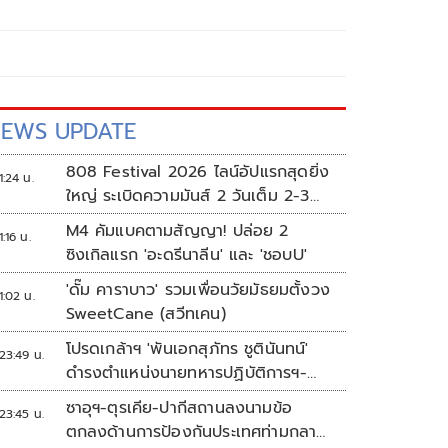
EWS UPDATE
808 Festival 2026 ไลน์อัปแรกสุดยิ่ง
1:24 น.
ใหญ่ ระเบิดความมันส์ 2 วันเต็ม 2-3
ต.ค.นี้
M4 คัมแบคตามสัญญา! ปล่อย 2
1:16 น.
ซิงเกิลแรก 'อะดรีนาลีน' และ 'ชอบU'
'ดั๊ม คาราบาว' รวมเพื่อนวัยมัธยมตั้งวง
1:02 น.
SweetCane (สวีทเคน)
โปรดเกล้าฯ 'พันเอกสุภัทร ชูตินันทน์'
23:49 น.
ดำรงตำแหน่งนายทหารปฏิบัติการฯ-
พระราชทานยศ 'พลตรี'
ซาอุฯ-ตุรเคีย-ปากีสถานลงนามข้อ
23:45 น.
ตกลงด้านการป้องกันประเทศท่ามกลาง