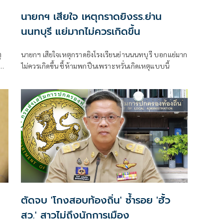
นายกฯ เสียใจ เหตุกราดยิงรร.ย่าน
นนทบุรี แย่มากไม่ควรเกิดขึ้น
ุ
นายกฯ เสียใจเหตุกราดยิงโรงเรียนย่านนนทบุรี บอกแย่มาก
ปืน
ไม่ควรเกิดขึ้น ชี้ห้ามพกปืนเพราะหวั่นเกิดเหตุแบบนี้
ตัดจบ 'โกงสอบท้องถิ่น' ซ้ำรอย 'ฮั้ว
สว.' สาวไม่ถึงนักการเมือง