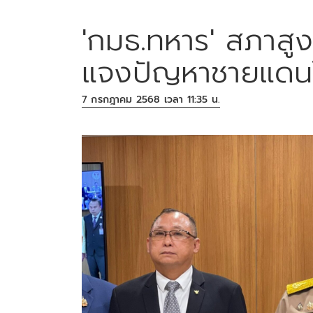
'กมธ.ทหาร' สภาสูง จ
แจงปัญหาชายแดนไ
7 กรกฎาคม 2568 เวลา 11:35 น.