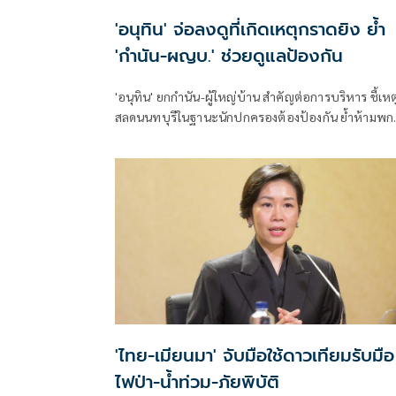
'อนุทิน' จ่อลงดูที่เกิดเหตุกราดยิง ย้ำ
'กำนัน-ผญบ.' ช่วยดูแลป้องกัน
'อนุทิน' ยกกำนัน-ผู้ใหญ่บ้าน สำคัญต่อการบริหาร ชี้เหต
สลดนนทบุรีในฐานะนักปกครองต้องป้องกัน ย้ำห้ามพก
ล้อมคอกแล้วแต่ยังเล็ดลอดได้ ขอร่วมมือดูแลพื้นที่เข้ม
เตรียมรุดลงดูที่เกิดเหตุ
'ไทย-เมียนมา' จับมือใช้ดาวเทียมรับมือ
ไฟป่า-น้ำท่วม-ภัยพิบัติ