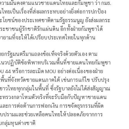
กับความมั่นคงตามแนวชายแดนไทยและกัมพูชา ว่า กมธ.
ยเป็นเรื่องที่ส่งผลกระทบอย่างยิ่งต่อการปกป้อง
ยชน์ของประเทศชาติตามรัฐธรรมนูญ ยังส่งผลกระ
าชนผู้รักชาติรักแผ่นดิน อีกทั้งฝ่ายกัมพูชาได้
ยายามที่จะให้ได้เปรียบประเทศไทยในทุกด้าน
นายกรัฐมนตรีมาแถลงข้อเท็จจริงด้วยตัวเอง ตาม
ะแนวปฏิบัติข้อพิพาทบริเวณพื้นที่ชายแดนไทยกัมพูชา
U 44 หรือการละเมิด MOU อย่างต่อเนื่องของฝ่าย
้นที่จังหวัดชายแดนภาคใต้ เช่นการแก้ไข ปรับปรุง
ยทุกกลุ่มในพื้นที่ ซึ่งรัฐบาลยังไม่ได้ส่งสัญญาณ
รกระทรวงกลาโหมตัวจริงที่จะรับมือกับปัญหาชายแดน
ละการต่อต้านการฟอกเงิน การขจัดธุรกรรมที่ผิด
ปราบปรามและช่วยเหลือคนไทยให้ปลอดภัยจากการ
กลุ่มทุนต่างชาติ