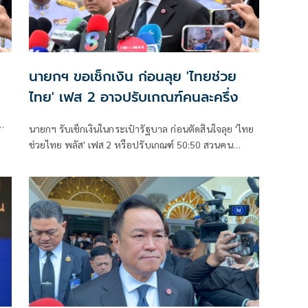
นายกฯ ขอเช็กเงิน ก่อนลุย 'ไทยช่วย
ไทย' เฟส 2 อาจปรับเกณฑ์คนละครึ่ง
นายกฯ รับเช็กเงินในกระเป๋ารัฐบาล ก่อนตัดสินใจลุย 'ไทย
ก
ช่วยไทย พลัส' เฟส 2 หรือปรับเกณฑ์ 50:50 สวนคน
วิจารณ์ปมเป็นภาระประชาชน ชี้การค้า-จีดีพี พุ่งไม่พูดถึง
ยันสถานะคลังยังแข็งแรง