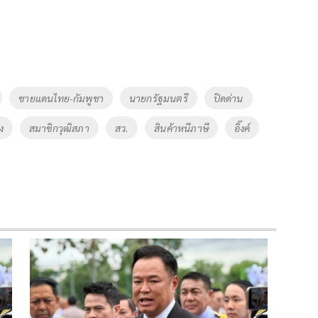
ชายแดนไทย-กัมพูชา
นายกรัฐมนตรี
ปิดด่าน
ง
สมาชิกวุฒิสภา
สว.
สินค้าหนีภาษี
อิ๊งค์