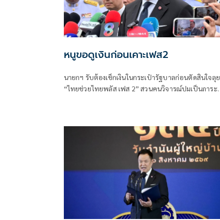
หนูขอดูเงินก่อนเคาะเฟส2
นายกฯ รับต้องเช็กเงินในกระเป๋ารัฐบาลก่อนตัดสินใจลุย
“ไทยช่วยไทยพลัส เฟส 2” สวนคนวิจารณ์ปมเป็นภาระ
ประชาชน ชี้การค้า-จีดีพีพุ่งไม่พูดถึง “ศุภจี” รอถก “เอ
นิติ” ดันไทยเที่ยวไทยพลัสหรือไม่