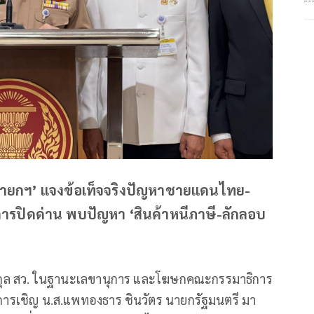
‘นายกฯ’ แจงข้อเท็จจริงปัญหาชายแดนไทย-
รปิดด่าน พบปัญหา ‘สินค้าหนีภาษี-ลักลอบ
่งสกุล สว. ในฐานะเลขานุการ และโฆษกคณะกรรมาธิการ
้มีการเชิญ น.ส.แพทองธาร ชินวัตร นายกรัฐมนตรี มา