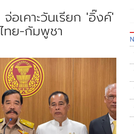
่อเคาะวันเรียก 'อิ๊งค์'
ทย-กัมพูชา
N