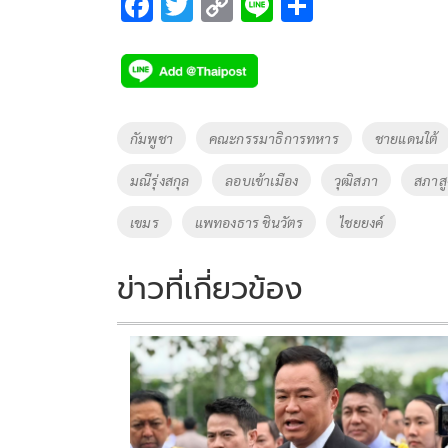
F
T
C
Li
S
ac
wi
o
n
h
e
tt
p
e
ar
b
er
y
e
o
Li
Tags
กัมพูชา
คณะกรรมาธิการทหาร
ชายแดนใต้
o
n
มณีรุ่งสกุล
ลอบเข้าเมือง
วุฒิสภา
สภาสู
k
k
เขมร
แพทองธาร ชินวัตร
ไชยยงค์
ข่าวที่เกี่ยวข้อง