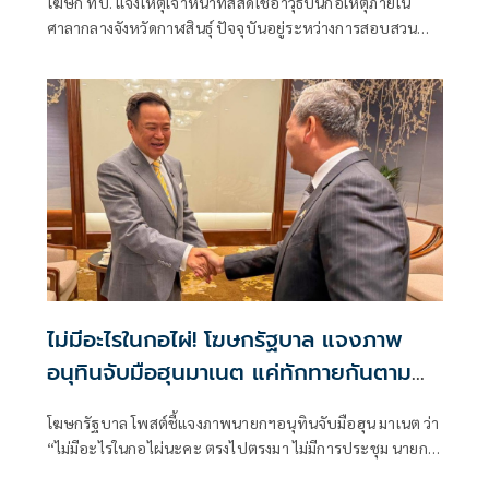
โฆษก ทบ. แจงเหตุเจ้าหน้าที่สัสดีใช้อาวุธปืนก่อเหตุภายใน
ศาลากลางจังหวัดกาฬสินธุ์ ปัจจุบันอยู่ระหว่างการสอบสวน
ของเจ้าหน้าที่ตำรวจ
ไม่มีอะไรในกอไผ่! โฆษกรัฐบาล แจงภาพ
อนุทินจับมือฮุนมาเนต แค่ทักทายกันตาม
มารยาท
โฆษกรัฐบาล โพสต์ชี้แจงภาพนายกฯอนุทินจับมือฮุน มาเนต ว่า
“ไม่มีอะไรในกอไผ่นะคะ ตรงไปตรงมา ไม่มีการประชุม นายกฯ
อนุทินมาร่วมประชุม ASEAN Future Forum ที่ประเทศ