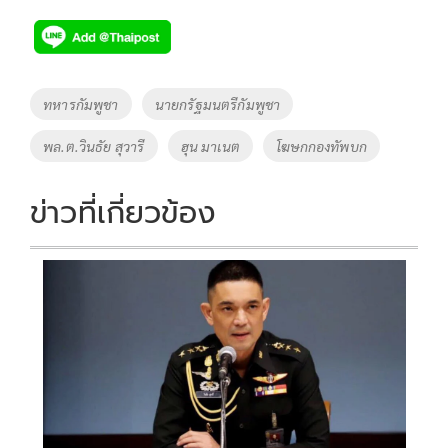
ac
wi
o
n
h
e
tt
p
e
ar
b
er
y
e
o
Li
Tags
ทหารกัมพูชา
นายกรัฐมนตรีกัมพูชา
o
n
พล.ต.วินธัย สุวารี
ฮุน มาเนต
โฆษกกองทัพบก
k
k
ข่าวที่เกี่ยวข้อง