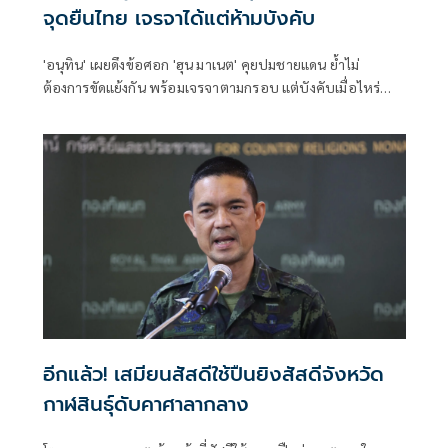
จุดยืนไทย เจรจาได้แต่ห้ามบังคับ
'อนุทิน' เผยดึงข้อศอก 'ฮุน มาเนต' คุยปมชายแดน ย้ำไม่
ต้องการขัดแย้งกัน พร้อมเจรจาตามกรอบ แต่บังคับเมื่อไหร่
หยุดทันที ลั่นไม่พูดเรื่องเปิดด่าน คำต้องห้ามเดี๋ยวคนไทยโกรธ
ตาย
อีกแล้ว! เสมียนสัสดีใช้ปืนยิงสัสดีจังหวัด
กาฬสินธุ์ดับคาศาลากลาง