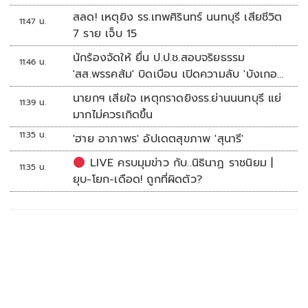
สลด! เหตุยิง รร.เทพศิรินทร์ นนทบุรี เสียชีวิต
11:47 น.
7 ราย เจ็บ 15
นักร้องจัดให้ ยื่น ป.ป.ช.สอบจริยธรรม
11:46 น.
'สส.พรรคส้ม' บิดเบือน เปิดความลับ 'บังเกอร์
ทหาร'
นายกฯ เสียใจ เหตุกราดยิงรร.ย่านนนทบุรี แย่
11:39 น.
มากไม่ควรเกิดขึ้น
11:35 น.
'ฮาย อาภาพร' อัปเดตสุขภาพ 'สุนารี'
LIVE ครบมุมข่าว กับ..นิธินาฏ ราชนิยม |
11:35 น.
ยุบ-โยก-เดือด! ถูกที่ผิดตัว?