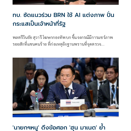
ทบ. ซัดแนวร่วม BRN ใช้ AI แต่งภาพ ปั่น
กระแสเป็นเจ้าหน้าที่รัฐ
พลตรีวินธัย สุวารี โฆษกกองทัพบก ชี้แจงกรณีมีการแชร์ภาพ
รอยสักที่แขนคนร้าย ที่ก่อเหตุยิงฐานพรานที่จุดตรวจ
จ.นราธิวาส พร้อมตั้งข้อสงสัยว่า ถ้าเป็นมุสลิมจะไม่มีรอยสัก
'นายกฯหนู' ดึงข้อศอก 'ฮุน มาเนต' ย้ำ