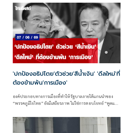
เวียดนาม เมื่อช่วงเช้า มีผู้นำหลายประเทศอาเซียนเข้าร่วม ก่อน
งานเริ่มได้มีการทักทายตามมารยาท ไม่มีการประชุมระหว่าง
ไทยกับกัมพูชาแต่อย่างใด มีแต่การนั่งสนทนาระหว่างผู้นำขณะ
รอเวลาเปิดงานและกล่าวสปีช”
'ปกป้องอธิปไตย'ตัวช่วย'สีน้ำเงิน' 'ดีลใหม่'ที่
ต้องข้ามพ้น'การเมือง'
องค์ประกอบทางการเมืองที่ทำให้รัฐบาลภายใต้แกนนำของ
“พรรคภูมิใจไทย” ยังมีเสถียรภาพ ไม่ใช่การตอบโจทย์ “พูดแล้ว
ทำ” แต่ยังมีเรื่อง “ความชอบธรรม” ในการบริหารอำนาจรัฐ
เป็นตัวกำหนดด้วย