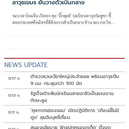
อาวุธเขมร ยันวางตัวเป็นกลาง
รมว.กลาโหมจีน เปิดอก คุย 'บิ๊กดุลย์' ปมป้อนอาวุธกัมพูชา ชี้
สองประเทศคือมิตรที่ดีต้องวางตัวเป็นกลาง ด้าน รมว.กห.ไทย
ใช้นอกรอบซักส่งอาวุธเพิ่ม
NEWS UPDATE
ตำรวจรวบเจ๊ขาใหญ่ประจำซอย พร้อมอาวุธปืน
12:57 น.
9 มม. กระสุนกว่า 100 นัด
รัฐตั้งเป้าเพิ่มนักเรียนสายอาชีวะปั้นแรงงาน
12:52 น.
ทักษะสูง
‘ศุลกากรช่องจอม’ เปิดปฏิบัติการ ‘เดือนนี้ไม่มี
12:17 น.
ดูด’ ลุยจับบุหรี่เถื่อน
สนองนโยบาย 'ฝ่ายปกครองภูเก็ต' ตั้งจุด