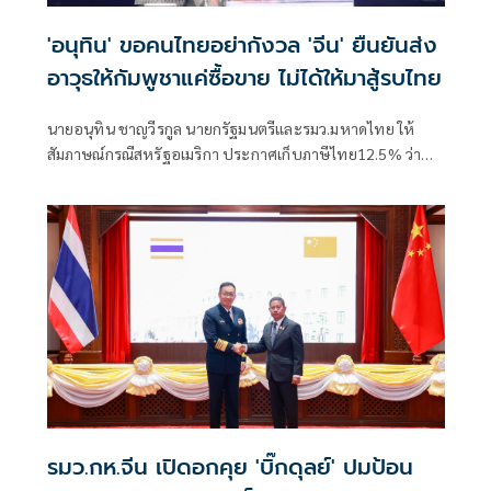
'อนุทิน' ขอคนไทยอย่ากังวล 'จีน' ยืนยันส่ง
อาวุธให้กัมพูชาแค่ซื้อขาย ไม่ได้ให้มาสู้รบไทย
นายอนุทิน ชาญวีรกูล นายกรัฐมนตรีและรมว.มหาดไทย ให้
สัมภาษณ์กรณีสหรัฐอเมริกา ประกาศเก็บภาษีไทย12.5% ว่า
เป็นการปรับให้เข้าเกณฑ์ ได้รับรายงานเบื้องต้นว่าไทยได้
12.5% ตนเร่งให้หน่วยงานที่เกี่ยวของไปดำเนินการแก้ไข ซึ่งมี
เรื่องที่เกี่ยวกับแรงงานภาคบังคับอะไรสักอย่างหนึ่ง ตนยังต้อง
ไปลงในรายละเอียดว่าทำไมไม่มีการดำเนินการด้านนี้ให้เ
รมว.กห.จีน เปิดอกคุย 'บิ๊กดุลย์' ปมป้อน