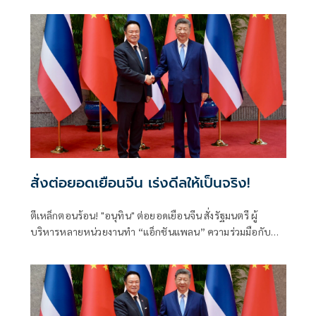
สั่งต่อยอดเยือนจีน เร่งดีลให้เป็นจริง!
ตีเหล็กตอนร้อน! "อนุทิน" ต่อยอดเยือนจีน สั่งรัฐมนตรี ผู้
บริหารหลายหน่วยงานทำ “แอ็กชันแพลน” ความร่วมมือกับ
รัฐบาลจีนให้เป็นรูปธรรม ทั้งด้านการค้าการลงทุน ความมั่นคง
การปราบปรามอาชญากรรมข้ามชาติ การท่องเที่ยว เทคโนโลยี
แห่งอนาคตทั้งเอไอและอีวี ชูวิศวกรการเมืองฝ่าวิกฤตโลกไร้
ระเบียบ ลุยปฏิรูปราชการ-สร้างคน ดันเศรษฐกิจกระจายตัว
ระดมพลังคนไทยยกกำลังประเทศ