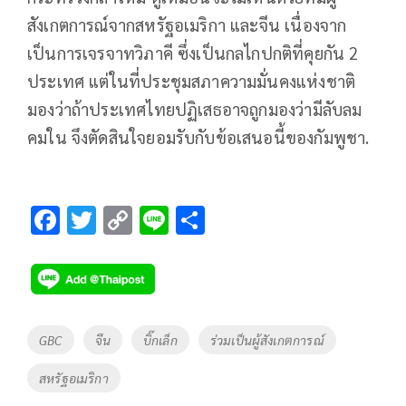
สังเกตการณ์จากสหรัฐอเมริกา และจีน เนื่องจาก
เป็นการเจรจาทวิภาคี ซึ่งเป็นกลไกปกติที่คุยกัน 2
ประเทศ แต่ในที่ประชุมสภาความมั่นคงแห่งชาติ
มองว่าถ้าประเทศไทยปฏิเสธอาจถูกมองว่ามีลับลม
คมใน จึงตัดสินใจยอมรับกับข้อเสนอนี้ของกัมพูชา.
F
T
C
Li
S
ac
wi
o
n
h
e
tt
p
e
ar
b
er
y
e
o
Li
Tags
GBC
จีน
บิ๊กเล็ก
ร่วมเป็นผู้สังเกตการณ์
o
n
สหรัฐอเมริกา
k
k