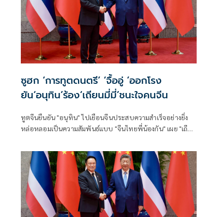
ซูฮก ‘การทูตดนตรี’ ‘จื้ออู่ ’ออกโรง
ยัน‘อนุทิน’ร้อง‘เถียนมี่มี่’ชนะใจคนจีน
ทูตจีนยืนยัน "อนุทิน" ไปเยือนจีนประสบความสำเร็จอย่างยิ่ง
หล่อหลอมเป็นความสัมพันธ์แบบ "จีนไทยพี่น้องกัน" เผย "เถีย
นมี่มี่" เป็นการทูตดนตรี ผู้นำไทยสามารถชนะใจผู้คนได้ ขณะที่
นายกฯ