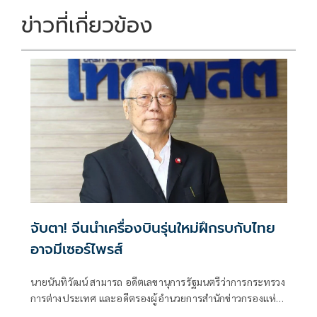
ข่าวที่เกี่ยวข้อง
จับตา! จีนนำเครื่องบินรุ่นใหม่ฝึกรบกับไทย
อาจมีเซอร์ไพรส์
นายนันทิวัฒน์ สามารถ อดีตเลขานุการรัฐมนตรีว่าการกระทรวง
การต่างประเทศ และอดีตรองผู้อำนวยการสำนักข่าวกรองแห่ง
ชาติ โพสต์ข้อความผ่านเฟซบุ๊กในหัวข้อ "สัมพันธ์แนบแน่น"