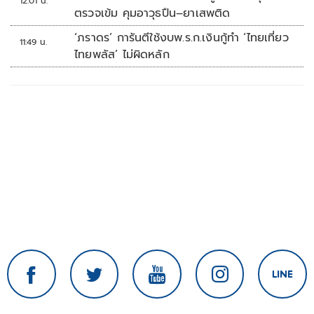
12:01 น.
ตรวจเข้ม คุมอาวุธปืน–ยาเสพติด
‘ภราดร’ การันตีใช้งบพ.ร.ก.เงินกู้ทำ ‘ไทยเที่ยว
11:49 น.
ไทยพลัส’ ไม่ผิดหลัก