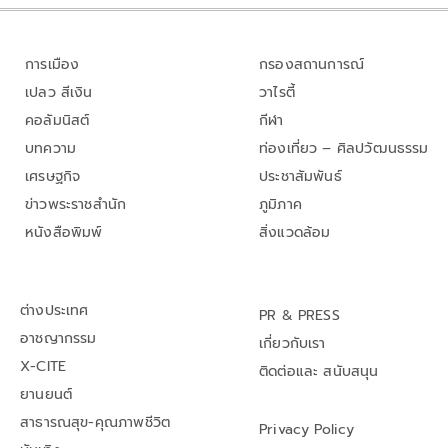
การเมือง
กรองสถานการณ์
เปลว สีเงิน
วาไรตี้
คอลัมนิสต์
กีฬา
บทความ
ท่องเที่ยว – ศิลปวัฒนธรรม
เศรษฐกิจ
ประชาสัมพันธ์
ข่าวพระราชสำนัก
ภูมิภาค
หนังสือพิมพ์
สิ่งแวดล้อม
ต่างประเทศ
PR & PRESS
อาชญากรรม
เกี่ยวกับเรา
X-CITE
ติดต่อและ สนับสนุน
ยานยนต์
สาธารณสุข-คุณภาพชีวิต
Privacy Policy