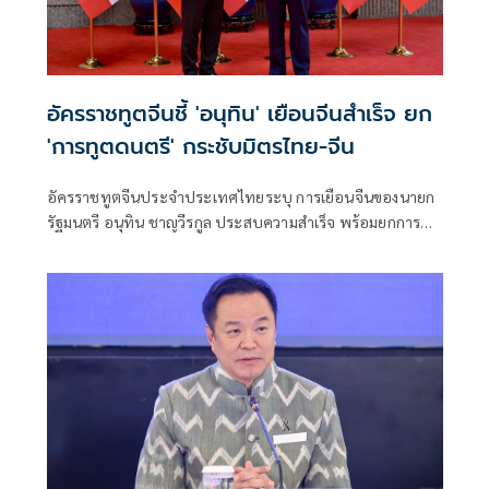
อัครราชทูตจีนชี้ 'อนุทิน' เยือนจีนสำเร็จ ยก
'การทูตดนตรี' กระชับมิตรไทย-จีน
อัครราชทูตจีนประจำประเทศไทยระบุ การเยือนจีนของนายก
รัฐมนตรี อนุทิน ชาญวีรกูล ประสบความสำเร็จ พร้อมยกการขับ
ร้องเพลง "เถียนมี่