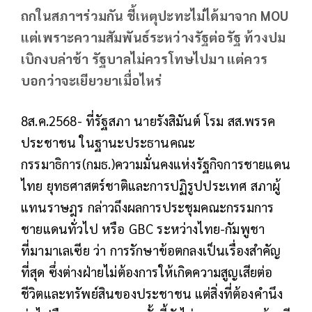
ถกในสภาฯร่วมกัน ชี้เหตุปะทะไม่ได้มาจาก MOU
แต่เพราะความสัมพันธ์ระหว่างรัฐต่อรัฐ ท้วงปม
เบิกงบล่าช้า รัฐบาลไม่ควรโทษไปมา แต่ควร
บอกว่าจะเยียวยาเมื่อไหร่
8ส.ค.2568- ที่รัฐสภา นายรังสิมันต์ โรม สส.พรรค
ประชาชน ในฐานะประธานคณะ
กรรมาธิการ(กมธ.)ความมั่นคงแห่งรัฐกิจการชายแดน
ไทย ยุทธศาสตร์ชาติและการปฏิรูปประเทศ สภาผู้
แทนราษฎร กล่าวถึงผลการประชุมคณะกรรมการ
ชายแดนทั่วไป หรือ GBC ระหว่างไทย-กัมพูชา
ที่มามาเลเซีย ว่า การรักษาข้อตกลงเป็นเรื่องสำคัญ
ที่สุด ซึ่งต่างฝ่ายไม่ต้องการให้เกิดความสูญเสียต่อ
ชีวิตและทรัพย์สินของประชาชน แต่สิ่งที่ต้องคำนึง