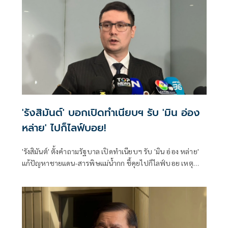
'รังสิมันต์' บอกเปิดทำเนียบฯ รับ 'มิน อ่อง
หล่าย' ไปก็ไลฟ์บอย!
'รังสิมันต์' ตั้งคำถามรัฐบาล เปิดทำเนียบฯ รับ 'มิน อ่อง หล่าย'
แก้ปัญหาชายแดน-สารพิษแม่น้ำกก ชี้คุยไปก็ไลฟ์บอย เหตุ
ควบคุมกองกำลังว้าไม่ได้ เตือนอาจเป็นการเพิ่มความชอบธรรม
ให้รัฐบาลเมียนมา