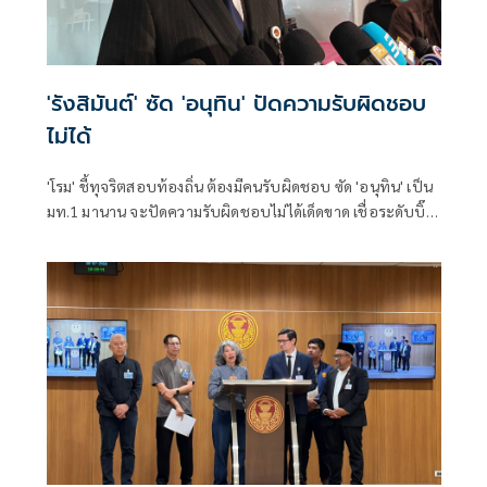
'รังสิมันต์' ซัด 'อนุทิน' ปัดความรับผิดชอบ
ไม่ได้
'โรม' ชี้ทุจริตสอบท้องถิ่น ต้องมีคนรับผิดชอบ ซัด 'อนุทิน' เป็น
มท.1 มานาน จะปัดความรับผิดชอบไม่ได้เด็ดขาด เชื่อระดับบิ๊ก
ไฟเขียว จนเกิดมหากาพย์ทุจริตพ่วงข้อหาอั้งยี่- อาชญากรรม
ลักษณะอื่น