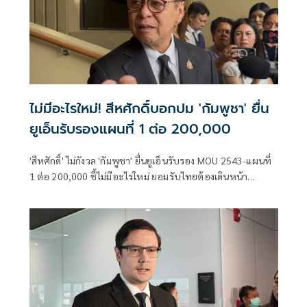
ไม่มีอะไรใหม่! สีหศักดิ์บอกปม 'กัมพูชา' ยื่น
ยูเอ็นรับรองแผนที่ 1 ต่อ 200,000
'สีหศักดิ์' ไม่กังวล 'กัมพูชา' ยื่นยูเอ็นรับรอง MOU 2543-แผนที่
1 ต่อ 200,000​ ชี้ไม่มีอะไรใหม่ ยอมรับไทยต้องเดินหน้า
UNCLOS หลัง 'กัมพูชา' เมินเจรจาทวิภาคี เตือนกรรมการสิทธิฯ
ระวังตกเป็นเครื่องมือเขมร​