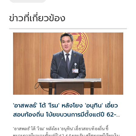
ข่าวที่เกี่ยวข้อง
'อาสพลธ์' โต้ 'โรม' หลังโยง 'อนุทิน' เอี่ยว
สอบท้องถิ่น โบ้ยขบวนการมีตั้งแต่ปี 62-
64
'อาสพลธ์' โต้ 'โรม' หลังโยง 'อนุทิน' เอี่ยวสอบท้องถิ่น ชี้
ขบวนการมีมานานตั้งแต่ปี 62-64 ยอมรับ ศรีสะเกษมีเรียกเงิน