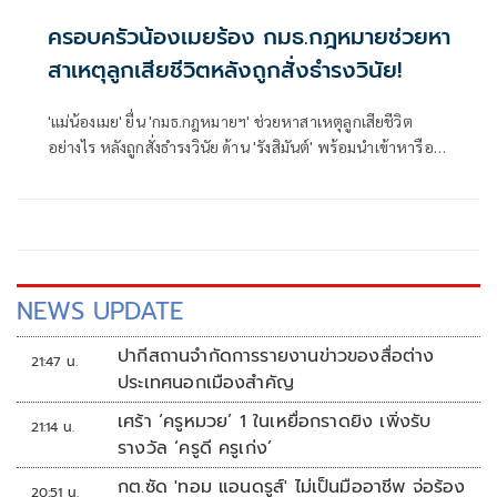
ครอบครัวน้องเมยร้อง กมธ.กฎหมายช่วยหา
สาเหตุลูกเสียชีวิตหลังถูกสั่งธำรงวินัย!
'แม่น้องเมย' ยื่น 'กมธ.กฎหมายฯ' ช่วยหาสาเหตุลูกเสียชีวิต
อย่างไร หลังถูกสั่งธำรงวินัย ด้าน 'รังสิมันต์' พร้อมนำเข้าหารือ
กมธ. ลั่นหากให้ความเป็นธรรมไม่ได้ ความยุติธรรมจะอยู่ใน
เครื่องหมายคำถามต่อไป
NEWS UPDATE
ปากีสถานจำกัดการรายงานข่าวของสื่อต่าง
21:47 น.
ประเทศนอกเมืองสำคัญ
เศร้า ‘ครูหมวย’ 1 ในเหยื่อกราดยิง เพิ่งรับ
21:14 น.
รางวัล ‘ครูดี ครูเก่ง’
กต.ซัด 'ทอม แอนดรูส์' ไม่เป็นมืออาชีพ จ่อร้อง
20:51 น.