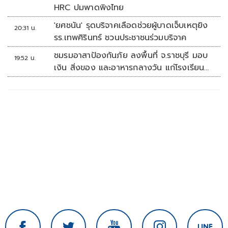
HRC ปมพาดพิงไทย
'ยศชนัน' รุดบริจาคเลือดช่วยผู้บาดเจ็บเหตุยิง
20:31 น.
รร.เทพศิรินทร์ ชวนประชาชนร่วมบริจาค
ชมรมอาสาป้องกันภัย ลงพื้นที่ จ.ราชบุรี มอบ
19:52 น.
เงิน สิ่งของ และอาหารกลางวัน แก่โรงเรียน
บ้านหนองน้ำใส