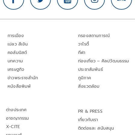
การเมือง
กรองสถานการณ์
เปลว สีเงิน
วาไรตี้
คอลัมนิสต์
กีฬา
บทความ
ท่องเที่ยว – ศิลปวัฒนธรรม
เศรษฐกิจ
ประชาสัมพันธ์
ข่าวพระราชสำนัก
ภูมิภาค
หนังสือพิมพ์
สิ่งแวดล้อม
ต่างประเทศ
PR & PRESS
อาชญากรรม
เกี่ยวกับเรา
X-CITE
ติดต่อและ สนับสนุน