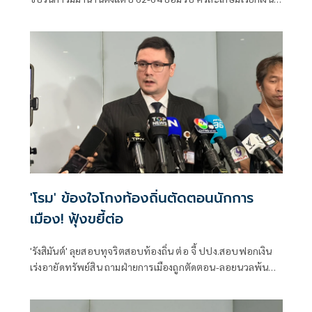
แลกตำแหน่ง 5-8 แสน จี้ 'สถ.' ส่ง 5 หน่วยงานสอบ 5,925 ราย
สาวให้ถึงผู้ได้รับผลประโยชน์แท้จริง เผย 'ภท.' เตรียมดันแก้
กฎหมายปิดช่องโหว่เอาผิดสอบทุจริตทุกหน่วยงาน
'โรม' ข้องใจโกงท้องถิ่นตัดตอนนักการ
เมือง! ฟุ้งขยี้ต่อ
'รังสิมันต์' ลุยสอบทุจริตสอบท้องถิ่น ต่อ จี้ ปปง.สอบฟอกเงิน
เร่งอายัดทรัพย์สิน ถามฝ่ายการเมืองถูกตัดตอน-ลอยนวลพ้นผิด
เหน็บ 'อนุทิน' รับแต่ชอบ ไม่รู้ในอนาคตมาตรการป้องกันจะ
รัดกุมหรือไม่