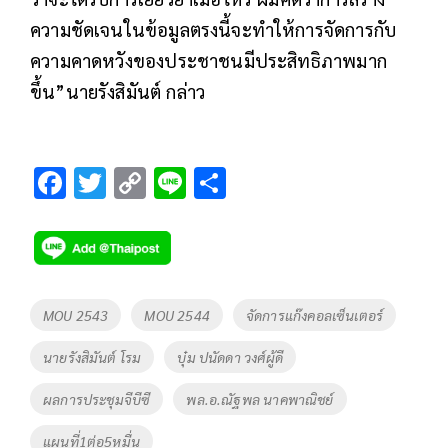
ความชัดเจนในข้อมูลตรงนี้จะทำให้การจัดการกับ
ความคาดหวังของประชาชนมีประสิทธิภาพมาก
ขึ้น”นายรังสิมันต์ กล่าว
F
T
C
Li
S
ac
wi
o
n
h
e
tt
p
e
ar
b
er
y
e
o
Li
Tags
MOU 2543
MOU 2544
จัดการแก๊งคอลเซ็นเตอร์
o
n
นายรังสิมันต์ โรม
บุ๋ม ปนัดดา วงศ์ผู้ดี
k
k
ผลการประชุมจีบีซี
พล.อ.ณัฐพล นาคพาณิชย์
แผนที่1ต่อ5หมื่น