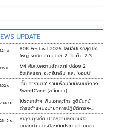
EWS UPDATE
808 Festival 2026 ไลน์อัปแรกสุดยิ่ง
1:24 น.
ใหญ่ ระเบิดความมันส์ 2 วันเต็ม 2-3
ต.ค.นี้
M4 คัมแบคตามสัญญา! ปล่อย 2
1:16 น.
ซิงเกิลแรก 'อะดรีนาลีน' และ 'ชอบU'
'ดั๊ม คาราบาว' รวมเพื่อนวัยมัธยมตั้งวง
1:02 น.
SweetCane (สวีทเคน)
โปรดเกล้าฯ 'พันเอกสุภัทร ชูตินันทน์'
23:49 น.
ดำรงตำแหน่งนายทหารปฏิบัติการฯ-
พระราชทานยศ 'พลตรี'
ซาอุฯ-ตุรเคีย-ปากีสถานลงนามข้อ
23:45 น.
ตกลงด้านการป้องกันประเทศท่ามกลาง