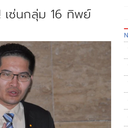
! เซ่นกลุ่ม 16 ทิพย์
N