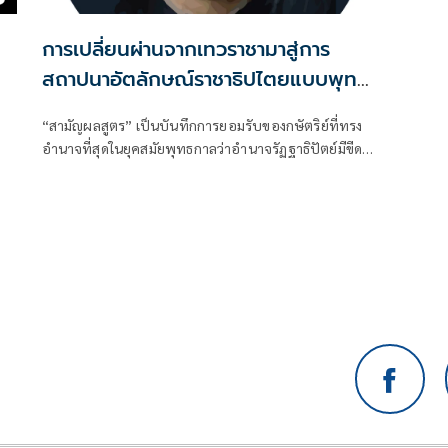
ร
การเปลี่ยนผ่านจากเทวราชามาสู่การ
สถาปนาอัตลักษณ์ราชาธิปไตยแบบพุทธ
ศาสนาในพระไตรปิฏก : สามัญผลสูตรใน
“สามัญผลสูตร” เป็นบันทึกการยอมรับของกษัตริย์ที่ทรง
ฐานะทฤษฎีขีดจำกัดของอำนาจรัฐเหนือ
อำนาจที่สุดในยุคสมัยพุทธกาลว่าอำนาจรัฏฐาธิปัตย์มีขีด
แรงงานและทรัพย์สิน
จำกัดและขีดจำกัดนั้นอยู่ที่พรมแดนระหว่างร่างกายและ
จิตใจของพลเมือง