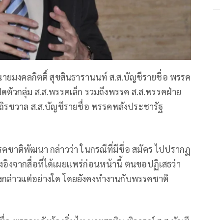
 นายมงคลกิตติ์ สุขสินธารานนท์ ส.ส.บัญชีรายชื่อ พรรค
เปิดตัวกลุ่ม ส.ส.พรรคเล็ก รวมถึงพรรค ส.ส.พรรคฝ่าย
ถิรชวาล ส.ส.บัญชีรายชื่อ พรรคพลังประชารัฐ
รคชาติพัฒนา กล่าวว่า ในกรณีที่มีชื่อ สมัคร ไปปรากฏ
งอิงจากสื่อที่ได้เผยแพร่ก่อนหน้านี้ ตนขอปฏิเสธว่า
งดังกล่าวแต่อย่างใด โดยยังคงทำงานกับพรรคชาติ