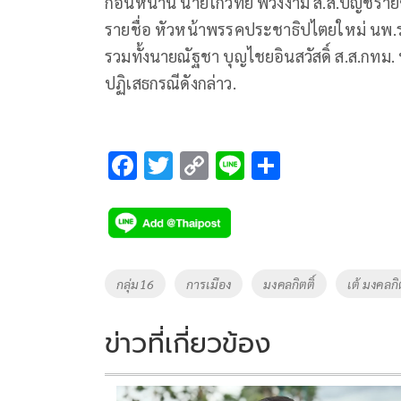
ก่อนหน้านี้ นายโกวิทย์ พวงงาม ส.ส.บัญชีราย
รายชื่อ หัวหน้าพรรคประชาธิปไตยใหม่ นพ.ร
รวมทั้งนายณัฐชา บุญไชยอินสวัสดิ์ ส.ส.กท
ปฏิเสธกรณีดังกล่าว.
F
T
C
Li
S
ac
wi
o
n
h
e
tt
p
e
ar
b
er
y
e
o
Li
Tags
กลุ่ม16
การเมือง
มงคลกิตติ์
เต้ มงคลกิต
o
n
k
k
ข่าวที่เกี่ยวข้อง