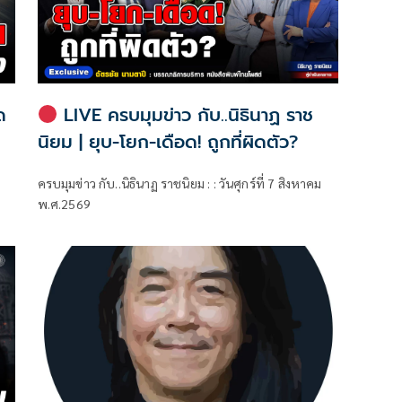
ด
LIVE ครบมุมข่าว กับ..นิธินาฏ ราช
นิยม | ยุบ-โยก-เดือด! ถูกที่ผิดตัว?
ครบมุมข่าว กับ..นิธินาฏ ราชนิยม : : วันศุกร์ที่ 7 สิงหาคม
พ.ศ.2569