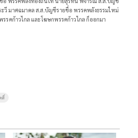
ชื่อ พรรคพลังท้องถิ่นไท นายสุรทิน พิจารณ์ ส.ส.บัญชี
ะวี มาศฉมาดล ส.ส.บัญชีรายชื่อ พรรคพลังธรรมใหม่
ม. พรรคก้าวไกล และโฆษกพรรคก้าวไกล ก็ออกมา
ติ์