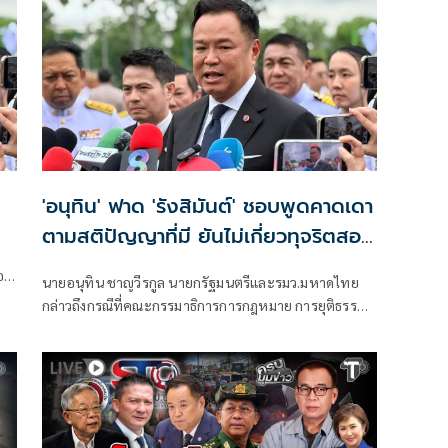
'อนุทิน' ฟาด 'รังสิมันต์' ชอบพูดคาดเดา
ตามสติปัญญาที่มี ยันไม่เกี่ยวทุจริตสอบ
ท้องถิ่น
ตอก
นายอนุทิน ชาญวีรกูล นายกรัฐมนตรีและรมว.มหาดไทย
กล่าวถึงกรณีที่คณะกรรมาธิการการกฎหมาย การยุติธรรม
และสิทธิมนุษยชน สภาผู้แทนราษฎร ที่มี นายรังสิมันต์ โรม
เป็นประธานกรรมาธิการ มีการอ้างชื่อนายกรัฐมนตรี
เข้าไปเกี่ยวข้องกับการทุจริตสอบท้องถิ่น