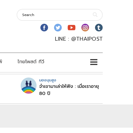
LINE : @THAIPOST
พ์
ไทยโพสต์ ทีวี
มองมุมสูง
จำเขามาเล่าให้ฟัง : เมื่อเราอายุ
80 ปี