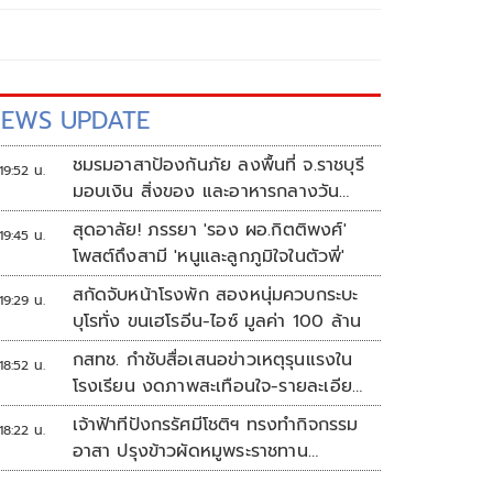
EWS UPDATE
ชมรมอาสาป้องกันภัย ลงพื้นที่ จ.ราชบุรี
19:52 น.
มอบเงิน สิ่งของ และอาหารกลางวัน
แก่โรงเรียนบ้านหนองน้ำใส
สุดอาลัย! ภรรยา 'รอง ผอ.กิตติพงศ์'
19:45 น.
โพสต์ถึงสามี 'หนูและลูกภูมิใจในตัวพี่'
สกัดจับหน้าโรงพัก สองหนุ่มควบกระบะ
19:29 น.
บุโรทั่ง ขนเฮโรอีน-ไอซ์ มูลค่า 100 ล้าน
กสทช. กำชับสื่อเสนอข่าวเหตุรุนแรงใน
18:52 น.
โรงเรียน งดภาพสะเทือนใจ-รายละเอียด
เสี่ยงเลียนแบบ
เจ้าฟ้าทีปังกรรัศมีโชติฯ ทรงทำกิจกรรม
18:22 น.
อาสา ปรุงข้าวผัดหมูพระราชทาน
ประชาชน