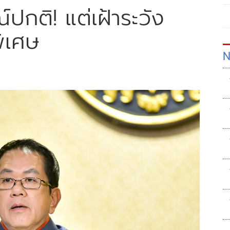
กติ! แต่เฝ้าระวัง
ิเศษ
N