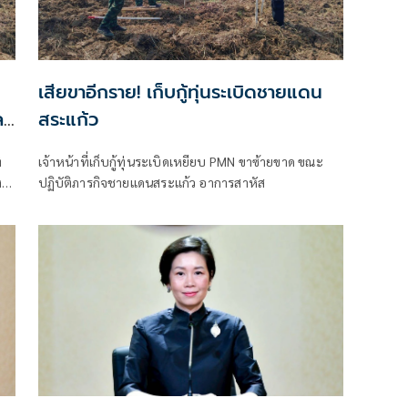
เสียขาอีกราย! เก็บกู้ทุ่นระเบิดชายแดน
ล
สระแก้ว
่
เจ้าหน้าที่เก็บกู้ทุ่นระเบิดเหยียบ PMN ขาซ้ายขาด ขณะ
ดี
ปฏิบัติภารกิจชายแดนสระแก้ว อาการสาหัส
ม่