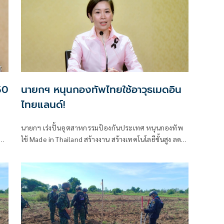
 50
นายกฯ หนุนกองทัพไทยใช้อาวุธเมดอิน
ไทยแลนด์!
นายกฯ เร่งปั้นอุตสาหกรรมป้องกันประเทศ หนุนกองทัพ
่ง
ใช้ Made in Thailand สร้างงาน สร้างเทคโนโลยีขั้นสูง ลด
พึ่งพาการนำเข้า