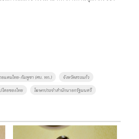
ยแดนไทย-กัมพูชา (ศบ. ทก.)
จังหวัดสระแก้ว
อธิปไตยของไทย
โฆษกประจำสำนักนายกรัฐมนตรี