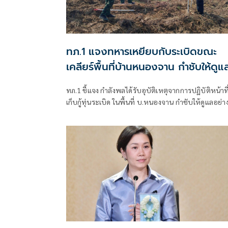
ทภ.1 แจงทหารเหยียบกับระเบิดขณะ
เคลียร์พื้นที่บ้านหนองจาน กำชับให้ดูแ
เต็มที่
ทภ.1 ชี้แจง กำลังพลได้รับอุบัติเหตุจากการปฏิบัติหน้าที
เก็บกู้ทุ่นระเบิด ในพื้นที่ บ.หนองจาน กำชับให้ดูแลอย่าง
ที่สุด พร้อมเน้นย้ำให้ปฏิบัติหน้าที่อย่างความรอบคอบไ
ประมาท ปัจจุบันสร้างพื้นที่ปลอดภัยแล้ว 76.73%