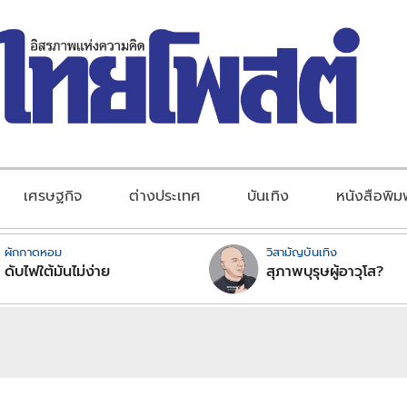
เศรษฐกิจ
ต่างประเทศ
บันเทิง
หนังสือพิม
ผักกาดหอม
วิสามัญบันเทิง
ดับไฟใต้มันไม่ง่าย
สุภาพบุรุษผู้อาวุโส?