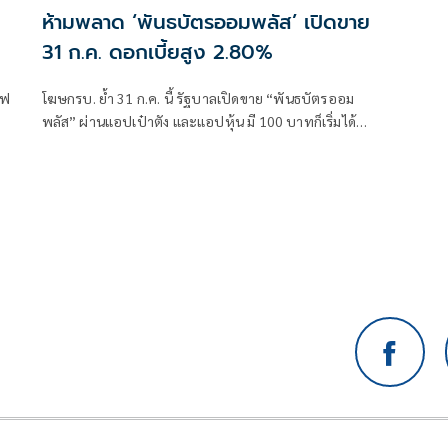
ห้ามพลาด ‘พันธบัตรออมพลัส’ เปิดขาย
31 ก.ค. ดอกเบี้ยสูง 2.80%
ไฟ
โฆษกรบ. ย้ำ 31 ก.ค. นี้ รัฐบาลเปิดขาย “พันธบัตรออม
พลัส” ผ่านแอปเป๋าตัง และแอปหุ้น มี 100 บาทก็เริ่มได้
์
ดอกเบี้ยสูงสุด 2.80%