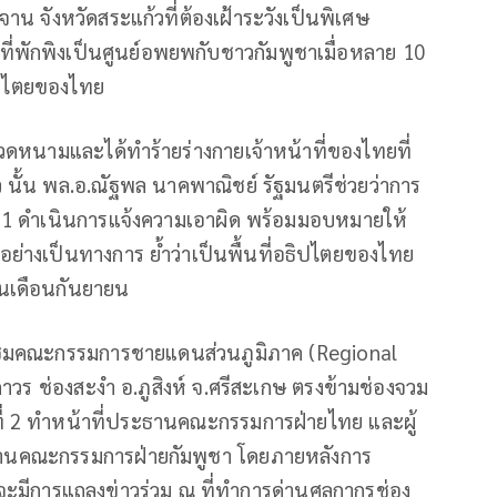
าน จังหวัดสระแก้วที่ต้องเฝ้าระวังเป็นพิเศษ
้ที่พักพิงเป็นศูนย์อพยพกับชาวกัมพูชาเมื่อหลาย 10
ธิปไตยของไทย
อลวดหนามและได้ทำร้ายร่างกายเจ้าหน้าที่ของไทยที่
นั้น พล.อ.ณัฐพล นาคพาณิชย์ รัฐมนตรีช่วยว่าการ
่ 1 ดำเนินการแจ้งความเอาผิด พร้อมมอบหมายให้
่างเป็นทางการ ย้ำว่าเป็นพื้นที่อธิปไตยของไทย
ในเดือนกันยายน
ประชุมคณะกรรมการชายแดนส่วนภูมิภาค (Regional
ร ช่องสะงำ อ.ภูสิงห์ จ.ศรีสะเกษ ตรงข้ามช่องจวม
ที่ 2 ทำหน้าที่ประธานคณะกรรมการฝ่ายไทย และผู้
ธานคณะกรรมการฝ่ายกัมพูชา โดยภายหลังการ
ะมีการแถลงข่าวร่วม ณ ที่ทำการด่านศุลกากรช่อง