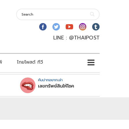
LINE : @THAIPOST
พ์
ไทยโพสต์ ทีวี
คันปากอยากเล่า
เลขทรัพย์สินให้โชค