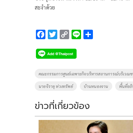
สะงำด้วย
F
T
C
Li
S
ac
wi
o
n
h
e
tt
p
e
ar
b
er
y
e
o
Li
Tags
คณะกรรมการศูนย์เฉพาะกิจบริหารสถานการณ์บริเวณชา
o
n
นายจิรายุ ห่วงทรัพย์
บ้านหนองจาน
พื้นที่
k
k
ข่าวที่เกี่ยวข้อง