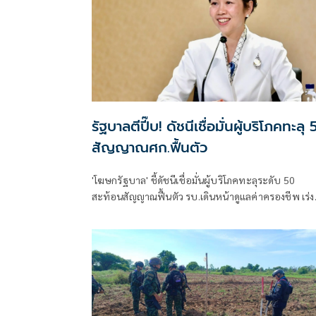
รัฐบาลตีปี๊บ! ดัชนีเชื่อมั่นผู้บริโภคทะลุ
สัญญาณศก.ฟื้นตัว
'โฆษกรัฐบาล' ชี้ดัชนีเชื่อมั่นผู้บริโภคทะลุระดับ 50
สะท้อนสัญญาณฟื้นตัว รบ.เดินหน้าดูแลค่าครองชีพ เร่งส
ออก ท่องเที่ยว และการลงทุนต่อเนื่อง