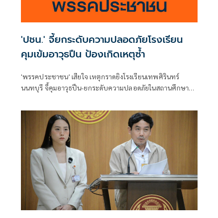
'ปชน.' จี้ยกระดับความปลอดภัยโรงเรียน
คุมเข้มอาวุธปืน ป้องเกิดเหตุซ้ำ
'พรรคประชาชน' เสียใจ เหตุกราดยิงโรงเรียนเทพศิรินทร์
นนทบุรี จี้คุมอาวุธปืน-ยกระดับความปลอดภัยในสถานศึกษา
ของดเผยแพร่ความรุนแรง