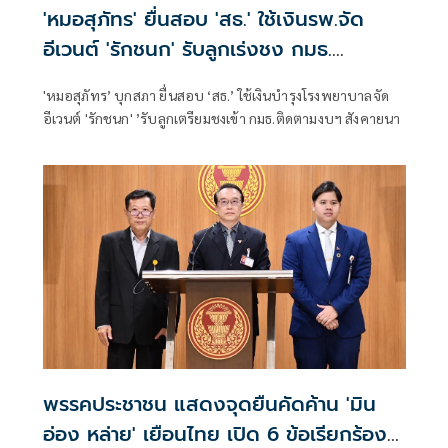
'หมอสุภัทร' ยื่นสอบ 'สธ.' ใช้เงินรพ.จัด
อีเวนต์ 'รักชนก' รับลูกเร่งชง กมธ.
สังคายนา
'หมอสุภัทร’ บุกสภา ยื่นสอบ ‘สธ.’ ใช้เงินบำรุงโรงพยาบาลจัด
อีเวนต์ 'รักชนก' ’รับลูกเตรียมชงเข้า กมธ.ติดตามงบฯ สังคายนา
พรรคประชาชน แสดงจุดยืนคัดค้าน 'มิน
อ่อง หล่าย' เยือนไทย เปิด 6 ข้อเรียกร้อง