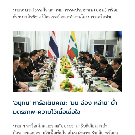
รัฐสภา-รัฐบาล
นายอนุสรณ์ ธรรมใจ สส.กทม. พรรคประชาชน (ปชน.) พร้อม
ด้วยนายศิรชัช ตรีวิศวเวทย์ คณะทำงานโครงการเครือข่าย
ประชาธิปไตยอาเซียนเพื่อสันติภาพ สิทธิมนุษยชน และการ
พัฒนาอย่างยั่งยืน แถลงคัดค้านการเยือนไทยอย่างเป็นทางการ
ของพลเอกอาวุโส มิน ออง ไลง์
'อนุทิน' หารือเต็มคณะ 'มิน อ่อง หล่าย' ย้ำ
มิตรภาพ-ความไว้เนื้อเชื่อใจ
นายกฯ หารือเต็มคณะร่วมกับประธานาธิบดีเมียนมา ย้ำ
มิตรภาพและความไว้เนื้อเชื่อใจ เดินหน้าความร่วมมือ พร้อมลง