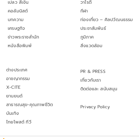
เปลว สีเงิน
วาไรตี้
คอลัมนิสต์
กีฬา
บทความ
ท่องเที่ยว – ศิลปวัฒนธรรม
เศรษฐกิจ
ประชาสัมพันธ์
ข่าวพระราชสำนัก
ภูมิภาค
หนังสือพิมพ์
สิ่งแวดล้อม
ต่างประเทศ
PR & PRESS
อาชญากรรม
เกี่ยวกับเรา
X-CITE
ติดต่อและ สนับสนุน
ยานยนต์
สาธารณสุข-คุณภาพชีวิต
Privacy Policy
บันเทิง
ไทยโพสต์ ทีวี