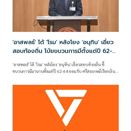
'อาสพลธ์' โต้ 'โรม' หลังโยง 'อนุทิน' เอี่ยว
สอบท้องถิ่น โบ้ยขบวนการมีตั้งแต่ปี 62-
64
'อาสพลธ์' โต้ 'โรม' หลังโยง 'อนุทิน' เอี่ยวสอบท้องถิ่น ชี้
ขบวนการมีมานานตั้งแต่ปี 62-64 ยอมรับ ศรีสะเกษมีเรียกเงิน
แลกตำแหน่ง 5-8 แสน จี้ 'สถ.' ส่ง 5 หน่วยงานสอบ 5,925 ราย
สาวให้ถึงผู้ได้รับผลประโยชน์แท้จริง เผย 'ภท.' เตรียมดันแก้
กฎหมายปิดช่องโหว่เอาผิดสอบทุจริตทุกหน่วยงาน