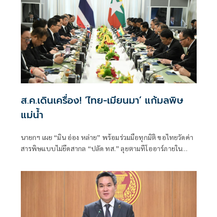
ส.ค.เดินเครื่อง! ‘ไทย-เมียนมา’ แก้มลพิษ
แม่นํ้า
นายกฯ เผย “มิน อ่อง หล่าย” พร้อมร่วมมือทุกมิติ ขอไทยวัดค่า
สารพิษแบบไม่ยึดสากล “ปลัด ทส.” ลุยตามทีโออาร์ภายใน
ส.ค.นี้ “เด็กส้ม” ซัดปูพรมแดงรับเป็นจุดต่ำที่สุดของยุทธศาสตร์
การทูตไทยบนเวทีโลก