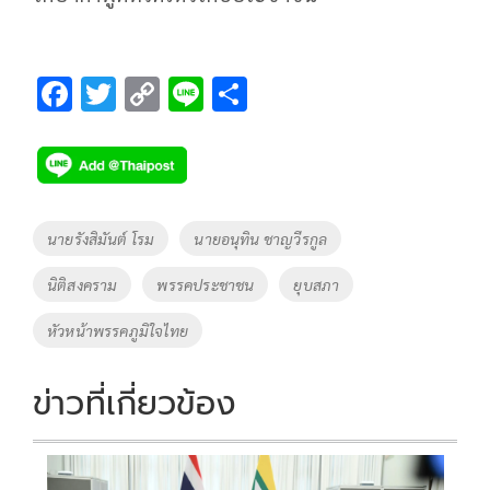
F
T
C
Li
S
ac
wi
o
n
h
e
tt
p
e
ar
b
er
y
e
o
Li
Tags
นายรังสิมันต์ โรม
นายอนุทิน ชาญวีรกูล
o
n
นิติสงคราม
พรรคประชาชน
ยุบสภา
k
k
หัวหน้าพรรคภูมิใจไทย
ข่าวที่เกี่ยวข้อง