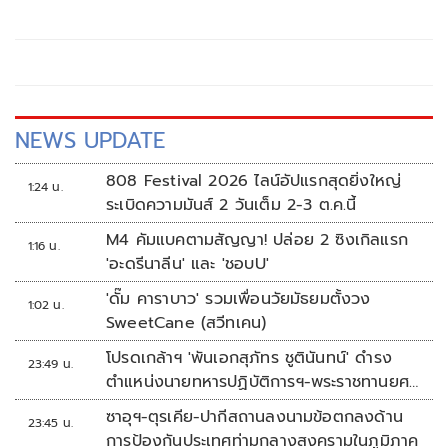
นาม MOU 3 ฉบับ เสริมสร้างความร่วมมือแรงงาน -จัดการ
คุณภาพน้ำ -เทคโนโลยีอวกาศ
NEWS UPDATE
808 Festival 2026 ไลน์อัปแรกสุดยิ่งใหญ่
1:24 น.
ระเบิดความมันส์ 2 วันเต็ม 2-3 ต.ค.นี้
M4 คัมแบคตามสัญญา! ปล่อย 2 ซิงเกิลแรก
1:16 น.
'อะดรีนาลีน' และ 'ชอบU'
'ดั๊ม คาราบาว' รวมเพื่อนวัยมัธยมตั้งวง
1:02 น.
SweetCane (สวีทเคน)
โปรดเกล้าฯ 'พันเอกสุภัทร ชูตินันทน์' ดำรง
23:49 น.
ตำแหน่งนายทหารปฏิบัติการฯ-พระราชทานยศ
'พลตรี'
ซาอุฯ-ตุรเคีย-ปากีสถานลงนามข้อตกลงด้าน
23:45 น.
การป้องกันประเทศท่ามกลางสงครามในภูมิภาค