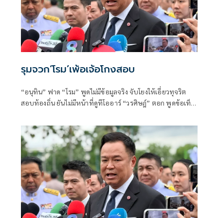
รุมจวก‘โรม’เพ้อเจ้อโกงสอบ
“อนุทิน” ฟาด “โรม” พูดไม่มีข้อมูลจริง จับโยงให้เอี่ยวทุจริต
สอบท้องถิ่น ยันไม่มีหน้าที่ดูทีโออาร์ “วรศิษฎ์” ตอก พูดข้อเท็จ
จริงไม่ครบ