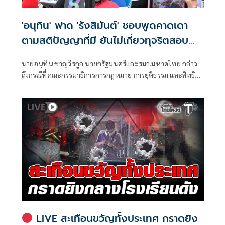
'อนุทิน' ฟาด 'รังสิมันต์' ชอบพูดคาดเดา
ตามสติปัญญาที่มี ยันไม่เกี่ยวทุจริตสอบ
ท้องถิ่น
นายอนุทิน ชาญวีรกูล นายกรัฐมนตรีและรมว.มหาดไทย กล่าว
ถึงกรณีที่คณะกรรมาธิการการกฎหมาย การยุติธรรม และสิทธิ
มนุษยชน สภาผู้แทนราษฎร ที่มี นายรังสิมันต์ โรม เป็นประธาน
กรรมาธิการ มีการอ้างชื่อนายกรัฐมนตรี เข้าไปเกี่ยวข้องกับการ
ทุจริตสอบท้องถิ่น
LIVE สะเทือนขวัญทั้งประเทศ กราดยิง