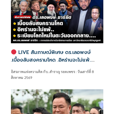
LIVE สัมภาษณ์พิเศษ ดร.เลอพงษ์
.เบื้องลับสงครามโหด .อิหร่านจะไม่แพ้..
.ระเบียบโลกใหม่ในตะวันออกกลาง…. |
อิสรภาพแห่งความคิด กับ..สำราญ รอดเพชร : วันเสาร์ที่ 8
อิสรภาพแห่งความคิด กับ..สำราญ รอด
สิงหาคม 2569
เพชร