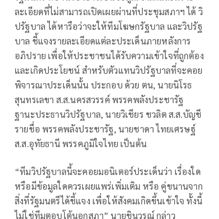
ละเอียดที่ไม่สามารถเปิดเผยผ่านที่ประชุมสภาฯ ได้ วิ
ปรัฐบาล ได้หารือว่าจะให้ทีมโฆษกรัฐบาล และวิปรัฐ
บาล ชี้แจงรายละเอียดแต่ละประเด็นภายหลังการ
อภิปราย เพื่อให้ประชาชนได้รับความเข้าใจที่ถูกต้อง
และเกิดประโยชน์ สำหรับตัวแทนวิปรัฐบาลที่จะคอย
พิจารณาประเด็นนั้น ประกอบ ด้วย ตน, นายนิโรธ
สุนทรเลขา ส.ส.นครสวรรค์ พรรคพลังประชารัฐ
ฐานะประธานวิปรัฐบาล, นายวิเชียร ชวลิต ส.ส.บัญชี
รายชื่อ พรรคพลังประชารัฐ, นายชาดา ไทยเศรษฐ์
ส.ส.อุทัยธานี พรรคภูมิใจไทย เป็นต้น
“ทีมวิปรัฐบาลนี้จะคอยมอนิเตอร์ประเด็นว่า เรื่องใด
หรือมีข้อมูลใดควรเผยแพร่เพิ่มเติม หรือ คู่ขนานจาก
สิ่งที่รัฐมนตรีได้ชี้แจง เพื่อให้สังคมเกิดขึ้นเข้าใจ ทั้งนี้
ไม่ใช่ทีมตอบโต้นอกสภา” นายชินวรณ์ กล่าว