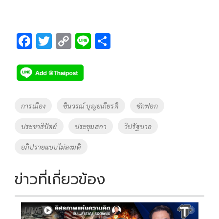
F
T
C
Li
S
ac
wi
o
n
h
e
tt
p
e
ar
b
er
y
e
o
Li
Tags
การเมือง
ชินวรณ์ บุญยเกียรติ
ซักฟอก
o
n
ประชาธิปัตย์
ประชุมสภา
วิปรัฐบาล
k
k
อภิปรายแบบไม่ลงมติ
ข่าวที่เกี่ยวข้อง