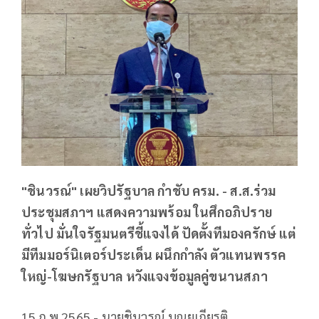
"ชินวรณ์" เผยวิปรัฐบาล กำชับ ครม. - ส.ส.ร่วม
ประชุมสภาฯ แสดงความพร้อม ในศึกอภิปราย
ทั่วไป มั่นใจรัฐมนตรีชี้แจงได้ ปัดตั้งทีมองครักษ์ แต่
มีทีมมอร์นิเตอร์ประเด็น ผนึกกำลัง ตัวแทนพรรค
ใหญ่-โฆษกรัฐบาล หวังแจงข้อมูลคู่ขนานสภา
15 ก.พ.2565 - นายชินวรณ์ บุณยเกียรติ