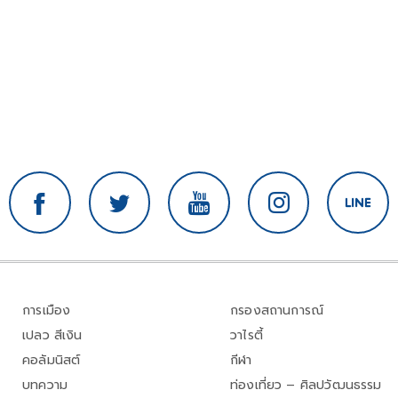
การเมือง
กรองสถานการณ์
เปลว สีเงิน
วาไรตี้
คอลัมนิสต์
กีฬา
บทความ
ท่องเที่ยว – ศิลปวัฒนธรรม