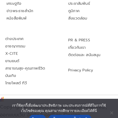
เศรษฐกิจ
ประชาสัมพันธ์
ข่าวพระราชสำนัก
ภูมิภาค
หนังสือพิมพ์
สิ่งแวดล้อม
ต่างประเทศ
PR & PRESS
อาชญากรรม
เกี่ยวกับเรา
X-CITE
ติดต่อและ สนับสนุน
ยานยนต์
สาธารณสุข-คุณภาพชีวิต
Privacy Policy
บันเทิง
ไทยโพสต์ ทีวี
Copyright© thaipost.net, All rights reserved.,
เราใช้คุกกี้เพื่อพัฒนาประสิทธิภาพ และประสบการณ์ที่ดีในการใช้
เว็บไซต์ของคุณ คุณสามารถศึกษารายละเอียดได้ที่นี่
ออกแบบเว็บ จัดทำเว็บไซต์โดย iDesign