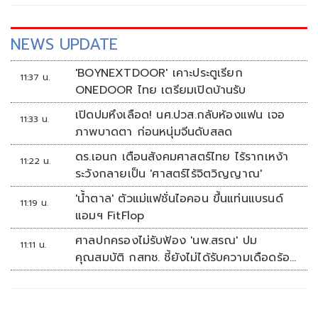
NEWS UPDATE
'BOYNEXTDOOR' เคาะประตูเรียก
11:37 น.
ONEDOOR ไทย เตรียมเปิดบ้านรับ
เปิดปมหึงเลือด! นศ.ปวส.กลับห้องแฟน เจอ
11:33 น.
ภาพบาดตา ก่อนหนุ่มจีนดับสลด
ดร.เอนก เตือนสังคมศาสตร์ไทย ไร้รากเหง้า
11:22 น.
ระวังกลายเป็น 'ศาสตร์ไร้จิตวิญญาณ'
'น้ำตาล' ตัวแม่แฟชั่นไอคอน ขึ้นแท่นแบรนด์
11:19 น.
แอมฯ FitFlop
ศาลปกครองไม่รับฟ้อง 'นพ.สรณ' ปม
11:11 น.
คุณสมบัติ กสทช. ชี้ยังไม่ได้รับความเดือดร้อน
เสียหาย