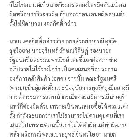
ก็ไม่ใช่ผม แต่เป็นนายวีระกร ตกลงใครผิดกันแน่ ผม
ผิดหรือนายวีระกรผิด ถ้าบอกว่าคนเสนอผิดคนแต่ง
ตั้งไม่ผิด"นายมงคลกิตติ์ กล่าว
นายมงคลกิตติ์ กล่าวว่า ขอยกตัวอย่างกรณีทุจริต
ถุงมือยาง นายจุรินทร์ ลักษณวิศิษฏ์ รองนายก
รัฐมนตรี และรมว.พาณิชย์ เคยชี้แจงต่อสภาช่วง
อภิปรายไม่ไว้วางใจว่า เป็นคนเสนอชื่อประธาน
องค์การคลังสินค้า (อสค.) จากนั้น คณะรัฐมนตรี
(ครม.) เป็นผู้แต่งตั้ง และปัจจุบันการทุจริตถุงมือยางมี
การตั้งกรรมการสอบ ถ้ากรณีของผมผิด กรณีนายจุริ
นทร์ก็ต้องผิดด้วย เพราะเป็นคนเสนอชื่อให้ครม.แต่ง
ตั้ง กำลังจะบอกว่าเราไม่สามารถไปควบคุมคนที่เรา
เสนอไป เพราะตอนนั้นเขาไม่ได้ทำผิด แต่ทำผิดภาย
หลัง หรือกรณีพล.อ.ประยุทธ์ จันทร์โอชา นายก