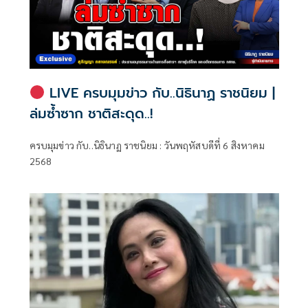
LIVE ครบมุมข่าว กับ..นิธินาฏ ราชนิยม |
ล่มซ้ำซาก ชาติสะดุด..!
ครบมุมข่าว กับ..นิธินาฏ ราชนิยม : วันพฤหัสบดีที่ 6 สิงหาคม
2568