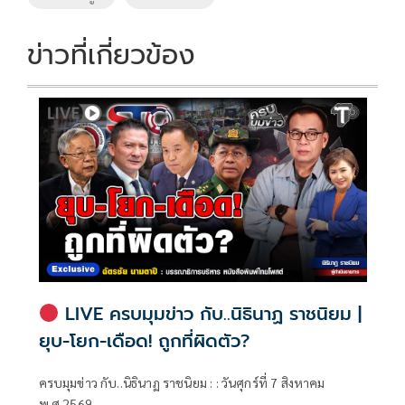
ข่าวที่เกี่ยวข้อง
LIVE ครบมุมข่าว กับ..นิธินาฏ ราชนิยม |
ยุบ-โยก-เดือด! ถูกที่ผิดตัว?
ครบมุมข่าว กับ..นิธินาฏ ราชนิยม : : วันศุกร์ที่ 7 สิงหาคม
พ.ศ.2569