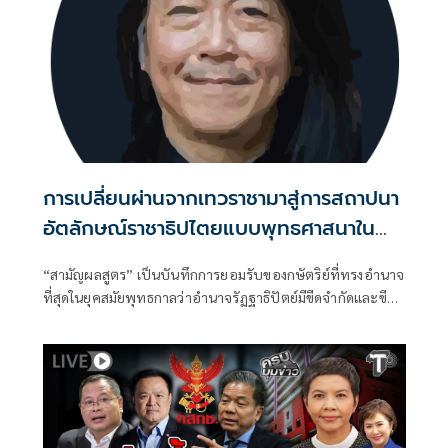
การเปลี่ยนผ่านจากเทวราชามาสู่การสถาปนา
อัตลักษณ์ราชาธิปไตยแบบพุทธศาสนาใน
พระไตรปิฏก : สามัญผลสูตรในฐานะทฤษฎี
“สามัญผลสูตร” เป็นบันทึกการยอมรับของกษัตริย์ที่ทรงอำนาจ
ขีดจำกัดของอำนาจรัฐเหนือแรงงานและ
ที่สุดในยุคสมัยพุทธกาลว่าอำนาจรัฏฐาธิปัตย์มีขีดจำกัดและขีด
ทรัพย์สิน
จำกัดนั้นอยู่ที่พรมแดนระหว่างร่างกายและจิตใจของพลเมือง