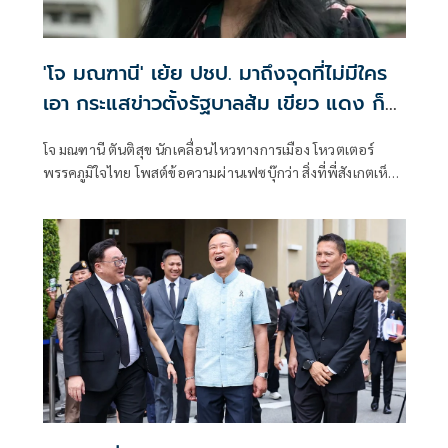
'โจ มณฑานี' เย้ย ปชป. มาถึงจุดที่ไม่มีใคร
เอา กระแสข่าวตั้งรัฐบาลส้ม เขียว แดง ก็
ยังไม่มีฟ้าเลย
โจ มณฑานี ตันติสุข นักเคลื่อนไหวทางการเมือง โหวตเตอร์
พรรคภูมิใจไทย โพสต์ข้อความผ่านเฟซบุ๊กว่า สิ่งที่พี่สังเกตเห็น
ในกระแสข่าวรัฐบาลส้มโอแดงคือ ไม่มีฟ้าอยู่ในนั้นเลย มาถึงจุด
ที่เป็นพรรคที่ทุกฝั่งลืมได้ไงเนี้ย