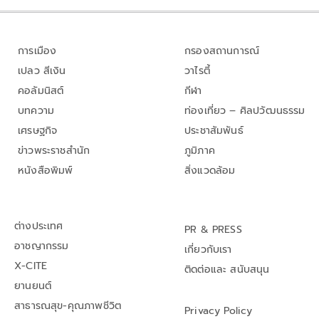
การเมือง
กรองสถานการณ์
เปลว สีเงิน
วาไรตี้
คอลัมนิสต์
กีฬา
บทความ
ท่องเที่ยว – ศิลปวัฒนธรรม
เศรษฐกิจ
ประชาสัมพันธ์
ข่าวพระราชสำนัก
ภูมิภาค
หนังสือพิมพ์
สิ่งแวดล้อม
ต่างประเทศ
PR & PRESS
อาชญากรรม
เกี่ยวกับเรา
X-CITE
ติดต่อและ สนับสนุน
ยานยนต์
สาธารณสุข-คุณภาพชีวิต
Privacy Policy