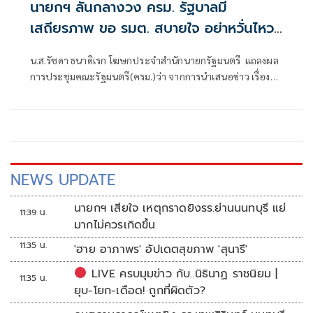
นายกฯ ลั่นกลางวง ครม. รัฐบาลมี
เสถียรภาพ ขอ รมต. สบายใจ อย่าหวั่นไหว
คำถามยุยง
น.ส.รัชดา ธนาดิเรก โฆษกประจำสำนักนายกรัฐมนตรี แถลงผล
การประชุมคณะรัฐมนตรี(ครม.)ว่า จากการนำเสนอข่าว เรื่อง
เสถียรภาพของรัฐบาล ซึ่งสื่อมวลชนรับทราบคำตอบจากพรรค
ร่วมรัฐบาลและนายกฯไปแล้วว่า รัฐบาลนี้มีเสถียรภาพและ
ทำงานร่วมกันอย่างเต็มที่
NEWS UPDATE
นายกฯ เสียใจ เหตุกราดยิงรร.ย่านนนทบุรี แย่
11:39 น.
มากไม่ควรเกิดขึ้น
11:35 น.
'ฮาย อาภาพร' อัปเดตสุขภาพ 'สุนารี'
LIVE ครบมุมข่าว กับ..นิธินาฏ ราชนิยม |
11:35 น.
ยุบ-โยก-เดือด! ถูกที่ผิดตัว?