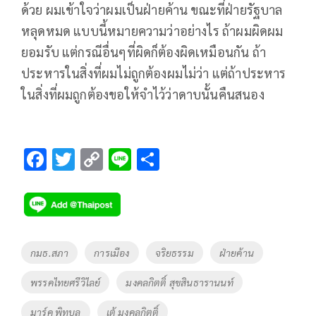
ด้วย ผมเข้าใจว่าผมเป็นฝ่ายค้าน ขณะที่ฝ่ายรัฐบาล
หลุดหมด แบบนี้หมายความว่าอย่างไร ถ้าผมผิดผม
ยอมรับ แต่กรณีอื่นๆที่ผิดก็ต้องผิดเหมือนกัน ถ้า
ประหารในสิ่งที่ผมไม่ถูกต้องผมไม่ว่า แต่ถ้าประหาร
ในสิ่งที่ผมถูกต้องขอให้จำไว้ว่าดาบนั้นคืนสนอง
F
T
C
Li
S
ac
wi
o
n
h
e
tt
p
e
ar
b
er
y
e
o
Li
Tags
กมธ.สภา
การเมือง
จริยธรรม
ฝ่ายค้าน
o
n
พรรคไทยศรีวิไลย์
มงคลกิตติ์ สุขสินธารานนท์
k
k
มาร์ค พิทบูล
เต้ มงคลกิตติ์