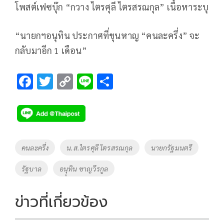
โพสต์เฟซบุ๊ก “กวาง ไตรศุลี ไตรสรณกุล” เนื้อหาระบุ
“นายกฯอนุทิน ประกาศที่ขุนหาญ “คนละครึ่ง” จะ
กลับมาอีก 1 เดือน”
F
T
C
Li
S
ac
wi
o
n
h
e
tt
p
e
ar
b
er
y
e
o
Li
Tags
คนละครึ่ง
น.ส.ไตรศุลี ไตรสรณกุล
นายกรัฐมนตรี
o
n
รัฐบาล
อนุุทิน ชาญวีรกูล
k
k
ข่าวที่เกี่ยวข้อง