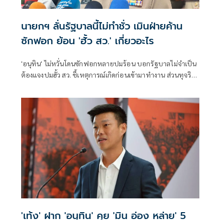
นายกฯ ลั่นรัฐบาลนี้ไม่ทำชั่ว เมินฝ่ายค้าน
ซักฟอก ย้อน 'ฮั้ว สว.' เกี่ยวอะไร
'อนุทิน' ไม่หวั่นโดนซักฟอกหลายปมร้อน บอกรัฐบาลไม่จำเป็น
ต้องแจงปมฮั้ว สว. ชี้เหตุการณ์เกิดก่อนเข้ามาทำงาน ส่วนทุจริต
สอบท้องถิ่นทำเต็มที่ เรื่องจบแล้ว ยันไม่ต้องมีองครักษ์พิทักษ์
'เท้ง' ฝาก 'อนุทิน' คุย 'มิน อ่อง หล่าย' 5