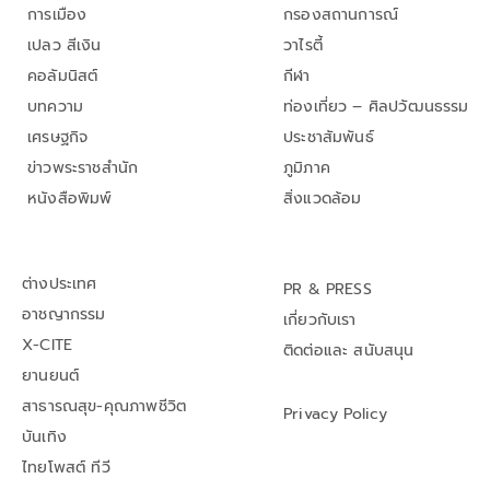
การเมือง
กรองสถานการณ์
เปลว สีเงิน
วาไรตี้
คอลัมนิสต์
กีฬา
บทความ
ท่องเที่ยว – ศิลปวัฒนธรรม
เศรษฐกิจ
ประชาสัมพันธ์
ข่าวพระราชสำนัก
ภูมิภาค
หนังสือพิมพ์
สิ่งแวดล้อม
ต่างประเทศ
PR & PRESS
อาชญากรรม
เกี่ยวกับเรา
X-CITE
ติดต่อและ สนับสนุน
ยานยนต์
สาธารณสุข-คุณภาพชีวิต
Privacy Policy
บันเทิง
ไทยโพสต์ ทีวี