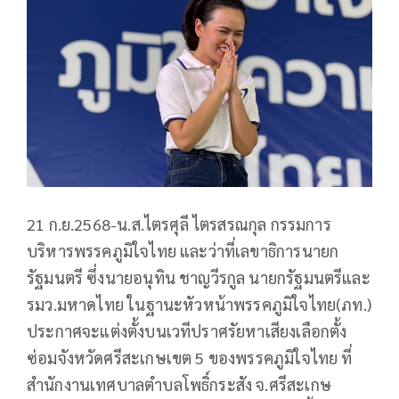
21 ก.ย.2568-น.ส.ไตรศุลี ไตรสรณกุล กรรมการ
บริหารพรรคภูมิใจไทย และว่าที่เลขาธิการนายก
รัฐมนตรี ซึ่งนายอนุทิน ชาญวีรกูล นายกรัฐมนตรีและ
รมว.มหาดไทย ในฐานะหัวหน้าพรรคภูมิใจไทย(ภท.)
ประกาศจะแต่งตั้งบนเวทีปราศรัยหาเสียงเลือกตั้ง
ซ่อมจังหวัดศรีสะเกษเขต 5 ของพรรคภูมิใจไทย ที่
สำนักงานเทศบาลตำบลโพธิ์กระสัง จ.ศรีสะเกษ