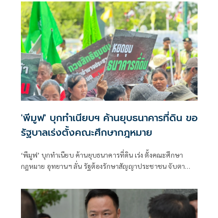
'พีมูฟ' บุกทำเนียบฯ ค้านยุบธนาคารที่ดิน ขอ
รัฐบาลเร่งตั้งคณะศึกษากฎหมาย
‘พีมูฟ’ บุกทำเนียบ ค้านยุบธนาคารที่ดิน เร่ง ตั้งคณะศึกษา
กฎหมาย อุทยานฯ ลั่น รัฐต้องรักษาสัญญาประชาชน จับตา
‘ทรงศักดิ์’ เตรียมคุยบ่ายนี้