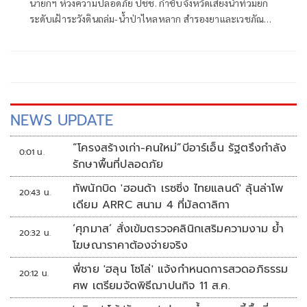
นายกฯ ห่วงความปลอดภัย ปชช. กำชับจังหวัดเสี่ยงน้ำท่วมยก
ระดับเฝ้าระวังดินถล่ม-น้ำป่าไหลหลาก สำรองยาและเวชภัณฑ์
ไม่น้อยกว่า 72 ชม. ดูแลผู้ป่วยกลุ่มเปราะบางใกล้ชิด
NEWS UPDATE
“โครงสร้างเก่า-คนใหม่”บีอาร์เอ็น รัฐตรึงกำลัง
0:01 น.
รักษาพื้นที่ปลอดภัย
ทัพนักบิด 'ฮอนด้า เรซซิ่ง ไทยแลนด์' ลุ้นล่าโพ
20:43 น.
เดียม ARRC สนาม 4 ที่มัลดาลิกา
‘ศุภมาส’ สั่งเข้มตรวจคลินิกเสริมความงาม ย้ำ
20:32 น.
โฆษณาราคาต้องจ่ายจริง
พี่ชาย 'ฮลุน โซโล่' แจ้งกำหนดการสวดอภิธรรม
20:12 น.
ศพ เตรียมจัดพิธีฌาปนกิจ 11 ส.ค.