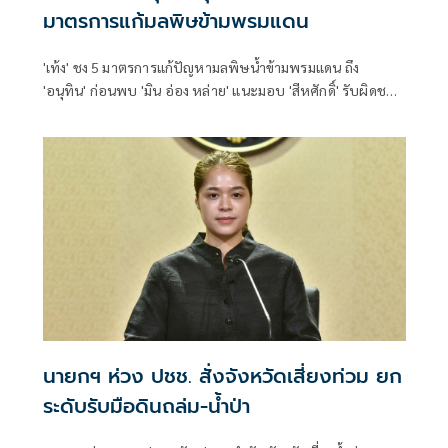
มาตรการแก้มลพิษข้ามพรมแดน
'เท้ง' ชง 5 มาตรการแก้ปัญหามลพิษน้ำข้ามพรมแดน ถึง
'อนุทิน' ก่อนพบ 'มิน อ่อง หล่าย' แนะมอบ 'สีหศักดิ์' รับผิดชอบ
หลัก ฝ่ายค้านติดตามความคืบหน้าทุกไตรมาส
นายกฯ ห่วง ปชช. สั่งจังหวัดเสี่ยงท่วม ยก
ระดับรับมือดินถล่ม-น้ำป่า