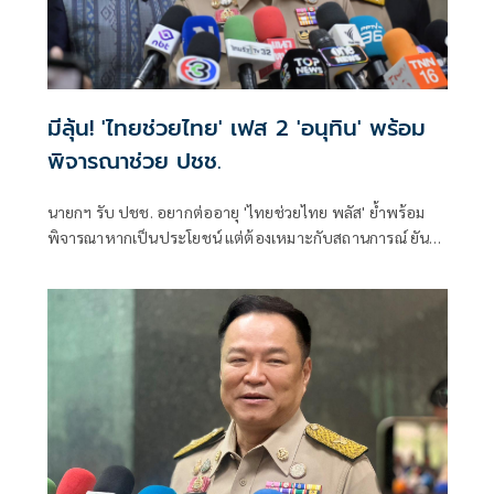
มีลุ้น! 'ไทยช่วยไทย' เฟส 2 'อนุทิน' พร้อม
พิจารณาช่วย ปชช.
นายกฯ รับ ปชช. อยากต่ออายุ 'ไทยช่วยไทย พลัส' ย้ำพร้อม
พิจารณาหากเป็นประโยชน์ แต่ต้องเหมาะกับสถานการณ์ ยัน
รัฐบาลมีเวลาอีก 3 ปี พิสูจน์ผลงาน แจงลุคขาสั้นเดินตลาด 'ก็ลม
มันเย็น'