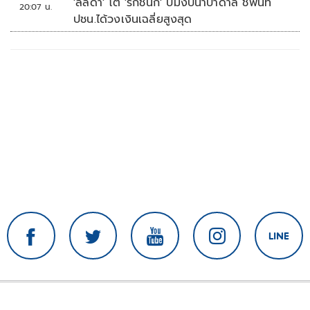
'ลลิดา' โต้ 'รักชนก' ปมงบน้ำบาดาล ชี้พื้นที่
20:07 น.
ปชน.ได้วงเงินเฉลี่ยสูงสุด