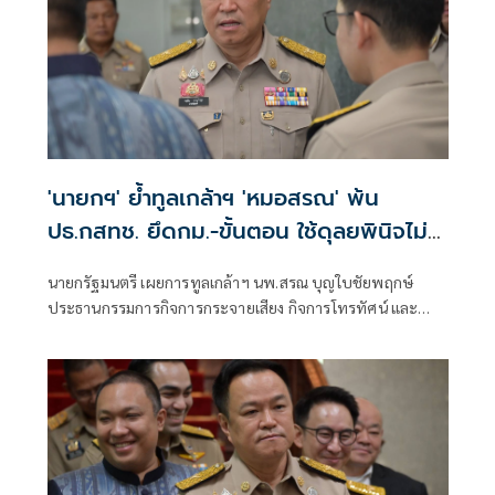
'นายกฯ' ย้ำทูลเกล้าฯ 'หมอสรณ' พ้น
ปธ.กสทช. ยึดกม.-ขั้นตอน ใช้ดุลยพินิจไม่
ได้
นายกรัฐมนตรี เผยการทูลเกล้าฯ นพ.สรณ บุญใบชัยพฤกษ์
ประธานกรรมการกิจการกระจายเสียง กิจการโทรทัศน์ และ
กิจการโทรคมนาคมแห่งชาติ (กสทช.) กรณีขาดคุณสมบัติ