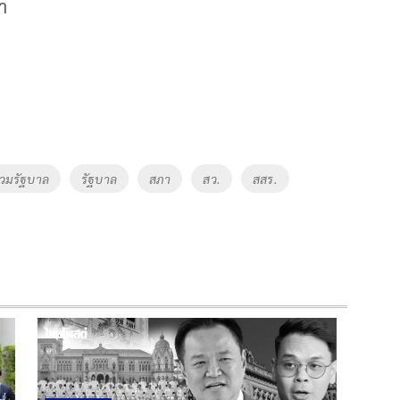
กา
่วมรัฐบาล
รัฐบาล
สภา
สว.
สสร.