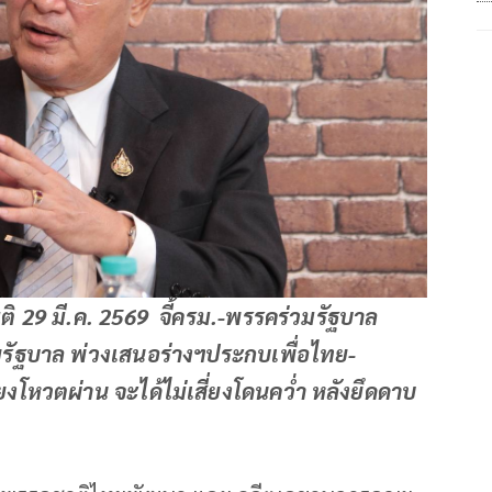
ติ 29 มี.ค. 2569 จี้ครม.-พรรคร่วมรัฐบาล
ยรัฐบาล พ่วงเสนอร่างฯประกบเพื่อไทย-
โหวตผ่าน จะได้ไม่เสี่ยงโดนคว่ำ หลังยึดดาบ