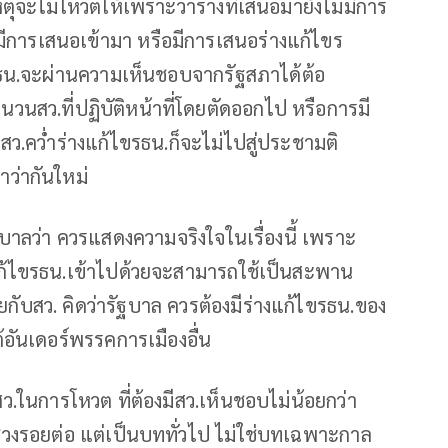
ตุจะไม่โหวตให้เพราะว่าร่างที่เสนอมายังไม่มีการ
การเสนอเข้ามา หรือมีการเสนอร่างแก้ไขร
ขรธน.จะผ่านความเห็นชอบจากรัฐสภาได้ต้อ
วนสว.ที่ปฏิบัติหน้าที่โดยตัดออกไป หรือการมี
สว.คว่่ำร่างแก้ไขรธน.ก็จะไม่ไปสู่ประชามติ
มาว่ากันใหม่
บาลว่า ควรแสดงความจริงใจในเรื่องนี้ เพราะ
ก้ไขรธน.เข้าไปด้วยจะสามารถใช้เป็นสะพาน
ุยกับสว. คิดว่ารัฐบาล ควรต้องมีร่างแก้ไขรธน.ของ
ใต้อันเดอร์พรรคการเมืองอื่น
ยงสว.ในการโหวต ที่ต้องมีสว.เห็นชอบไม่น้อยกว่า
ช่วงรอยต่อ แต่เป็นบททั่วไป ไม่ใช่บทเฉพาะกาล