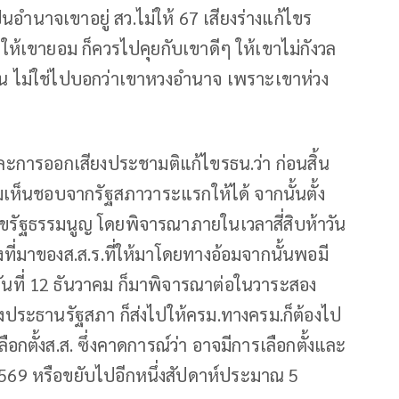
อำนาจเขาอยู่ สว.ไม่ให้ 67 เสียงร่างแก้ไขร
จะให้เขายอม ก็ควรไปคุยกับเขาดีๆ ให้เขาไม่กังวล
กัน ไม่ใช่ไปบอกว่าเขาหวงอำนาจ เพราะเขาห่วง
ละการออกเสียงประชามติแก้ไขรธน.ว่า ก่อนสิ้น
มเห็นชอบจากรัฐสภาวาระแรกให้ได้ จากนั้นตั้ง
ขรัฐธรรมนูญ โดยพิจารณาภายในเวลาสี่สิบห้าวัน
่องที่มาของส.ส.ร.ที่ให้มาโดยทางอ้อมจากนั้นพอมี
วันที่ 12 ธันวาคม ก็มาพิจารณาต่อในวาระสอง
ประธานรัฐสภา ก็ส่งไปให้ครม.ทางครม.ก็ต้องไป
อกตั้งส.ส. ซึ่งคาดการณ์ว่า อาจมีการเลือกตั้งและ
2569 หรือขยับไปอีกหนึ่งสัปดาห์ประมาณ 5