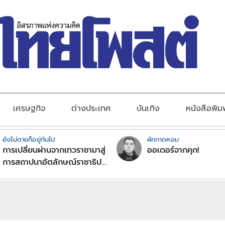
เศรษฐกิจ
ต่างประเทศ
บันเทิง
หนังสือพิม
ยังไม่ตายก็อยู่กันไป
ผักกาดหอม
การเปลี่ยนผ่านจากเทวราชามาสู่
ออเดอร์จากคุก!
การสถาปนาอัตลักษณ์ราชาธิป
ไตยแบบพุทธศาสนาในพระไตร
ปิฏก : สามัญผลสูตรในฐานะ
ทฤษฎีขีดจำกัดของอำนาจรัฐ
เหนือแรงงานและทรัพย์สิน