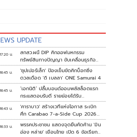
EWS UPDATE
สกสว.ผนึ DIP คิกออฟมหกรรม
17:20 น.
ทรัพย์สินทางปัญญา ขับเคลื่อนธุรกิจ
ไทยสู่อนาคต
'ซุปเปอร์เล็ก' ป้องเข็มขัดคิกบ็อกซิ่ง
16:45 น.
ดวลเดือด 'ดิ เบลลา' ONE Samurai 4
‘เอกนิติ’ ปลื้มบอนด์ออมพลัสล็อตแรก
16:45 น.
กระแสตอบรับดี รายย่อยได้รับ
จัดสรร2.2หมื่นคน เปิดจองรอบใหม่
'คาราบาว' สร้างเวทีแห่งโอกาส ระเบิก
16:43 น.
ก.ย.นี้
ศึก Carabao 7-a-Side Cup 2026
หาแชมป์ดูบอลที่เวมบลีย์
พรรคประชาชน แสดงจุดยืนคัดค้าน 'มิน
16:33 น.
อ่อง หล่าย' เยือนไทย เปิด 6 ข้อเรียก