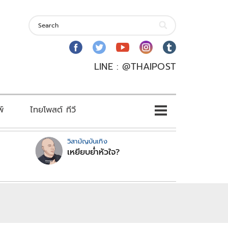
LINE : @THAIPOST
พ์
ไทยโพสต์ ทีวี
วิสามัญบันเทิง
เหยียบย่ำหัวใจ?