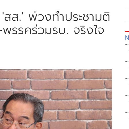
ง 'สส.' พ่วงทำประชามติ
.-พรรคร่วมรบ. จริงใจ
N