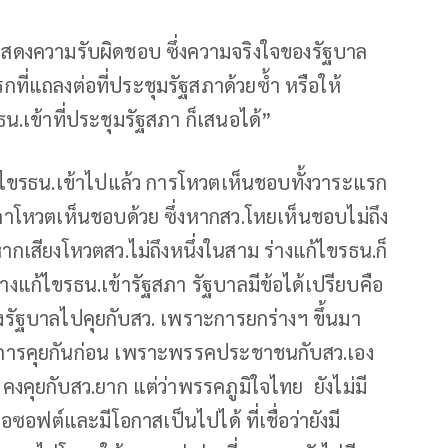
อแสดงความรับผิดชอบ ซึ่งความจริงใจของรัฐบาล
กที่แถลงต่อที่ประชุมรัฐสภาด้วยซ้ำ หรือให้
ธน.เข้าที่ประชุมรัฐสภา ก็เสนอได้”
แก้ไขรธน.เข้าไปแล้ว การโหวตเห็นชอบทั้งวาระแรก
ภาโหวตเห็นชอบด้วย ซึ่งหากสว.โหยเห็นชอบไม่ถึง
หากเสียงโหวตสว.ไม่ถึงหนึ่งในสาม ร่างแก้ไขรธน.ก็
งแก้ไขรธน.เข้ารัฐสภา รัฐบาลมีข้อได้เปรียบคือ
งรัฐบาลไปคุยกับสว. เพราะการยกร่างฯ ขึ้นมา
มีการคุยกันก่อน เพราะพรรคประชาชนกับสว.เอง
คงคุยกับสว.ยาก แต่ว่าพรรคภูมิใจไทย ยังไม่มี
นอซอฟต์และมีโอกาสเป็นไปได้ ที่เชื่อว่ายังมี