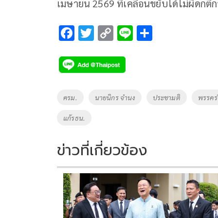
เมษายน 2569 ที่เคลื่อนขยับได้ไม่ผิดกติ
F
T
C
Li
S
ac
wi
o
n
h
e
tt
p
e
ar
b
er
y
e
o
Li
Tags
ครม.
นายนิกร จำนง
ประชามติ
พรรคร
o
n
แก้รธน.
k
k
ข่าวที่เกี่ยวข้อง