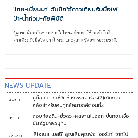
'ไทย-เมียนมา' จับมือใช้ดาวเทียมรับมือไฟ
ป่า-น้ำท่วม-ภัยพิบัติ
รัฐบาลเดินหน้าความร่วมมือไทย–เมียนมา ใช้เทคโนโลยี
ดาวเทียมรับมือไฟป่า น้ำท่วม และดูแลทรัพยากรธรรมชาติ
ชายแดน ยกระดับการจัดการภัยพิบัติและสิ่งแวดล้อมร่วมกัน
NEWS UPDATE
คู่มือทบทวนชีวิตช่วงพระเสาร์จร(7)เดินถอย
0:03 น.
หลังสำหรับคนทุกลัคนาราศีตอนที่2
สอบท้องถิ่น-ฮั้วสว.-ผลงานไม่ออก บั่นทอนเชื่อ
0:01 น.
มั่น'รัฐบาลอนุทิน'
'ลิโอเนล เมสซี' สูญเสียคุณพ่อ 'ฮอร์เก' จากไป
22:37 น.