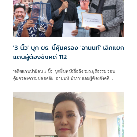
'3 นิ้ว' บุก ยธ. บี้คุ้มครอง 'อานนท์' เลิกแยก
แดนผู้ต้องขังคดี 112
'อดีตแกนนำม็อบ 3 นิ้ว' บุกยื่นหนังสือถึง รมว.ยุติธรรม วอน
คุ้มครองความปลอดภัย 'อานนท์ นำภา' และผู้ต้องขังคดี
การเมือง หลังส่งจดหมายร้องหวั่นถูกแยกแดนเสี่ยงอันตราย