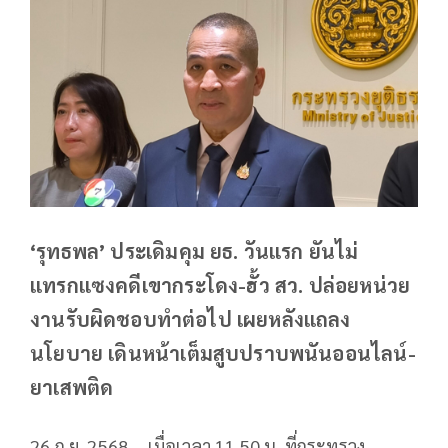
‘รุทธพล’ ประเดิมคุม ยธ. วันแรก ยันไม่
แทรกแซงคดีเขากระโดง-ฮั้ว สว. ปล่อยหน่วย
งานรับผิดชอบทำต่อไป เผยหลังแถลง
นโยบาย เดินหน้าเต็มสูบปราบพนันออนไลน์-
ยาเสพติด
26 ก.ย. 2568 – เมื่อเวลา 11.50 น. ที่กระทรวง