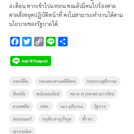
4 เดือน หากเข้าไปแทรกแซงแล้วมีคนไปร้องศาล
ศาลสั่งหยุดปฏิบัติหน้าที่ คงไม่สามารถทำงานได้ตาม
นโยบายของรัฐบาลได้.
F
T
C
Li
S
ac
wi
o
n
h
e
tt
p
e
ar
b
er
y
e
o
Li
Tags
กรมที่ดิน
กรมสอบสวนคดีพิเศษ
กระทรวงยุติธรรม
o
n
ดีเอสไอ
พนันออนไลน์
พล.ต.ท.รุทธพล เนาวรัตน์
k
k
ยาเสพติด
รฟท.
รมว.ยุติธรรม
รัฐบาล
สแกมเมอร์
อนุทิน ชาญวีรกูล
ฮั้ว สว.
เขากระโดง