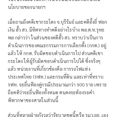
นโยบายของนายกฯ
เมื่อถามถึงคดีเขากระโดง จ.บุรีรัมย์ และคดีอั้งยี่ ฟอก
เงิน ฮั้ว สว. มีทิศทางทำคดีอย่างไรบ้าง พล.ต.ท.รุทธ
พล กล่าวว่า ในส่วนของคดีฮั้ว สว. ทราบว่าเป็นการ
ดำเนินการของคณะกรรมการการเลือกตั้ง (กกต.) อยู่
แล้ว ให้ กกต. รับผิดชอบดำเนินการไป ส่วนคดีเขา
กระโดง ให้ผู้รับผิดชอบดำเนินการไปได้ ซึ่งจริงๆ
แล้ว หน่วยงานที่เกี่ยวข้องคือ การรถไฟแห่ง
ประเทศไทย (รฟท.) และกรมที่ดิน และเท่าที่ทราบ
รฟท. จะยื่นฟ้องคู่กรณีประมาณกว่า 900 ราย เพราะ
ถือคติว่าจะยื่นฟ้องทั้งหมด ตนคงจะต้องรอคำ
พิพากษาของศาลในส่วนนี้
ส่วนที่หลายฝ่ายกังวลว่ารัฐบาลชุดนี้หรือ รมว.ยธ. เอง