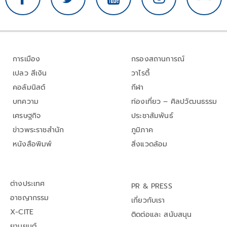
การเมือง
กรองสถานการณ์
เปลว สีเงิน
วาไรตี้
คอลัมนิสต์
กีฬา
บทความ
ท่องเที่ยว – ศิลปวัฒนธรรม
เศรษฐกิจ
ประชาสัมพันธ์
ข่าวพระราชสำนัก
ภูมิภาค
หนังสือพิมพ์
สิ่งแวดล้อม
ต่างประเทศ
PR & PRESS
อาชญากรรม
เกี่ยวกับเรา
X-CITE
ติดต่อและ สนับสนุน
ยานยนต์