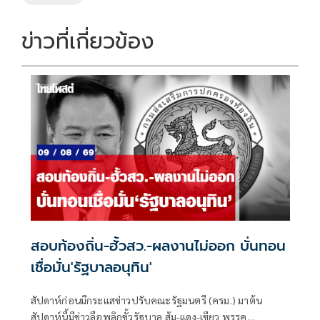
ข่าวที่เกี่ยวข้อง
สอบท้องถิ่น-ฮั้วสว.-ผลงานไม่ออก บั่นทอน
เชื่อมั่น'รัฐบาลอนุทิน'
สัปดาห์ก่อนมีกระแสข่าวปรับคณะรัฐมนตรี (ครม.) มาต้น
สัปดาห์นี้มีข่าวลือพลิกขั้วรัฐบาล ส้ม-แดง-เขียว พรรค