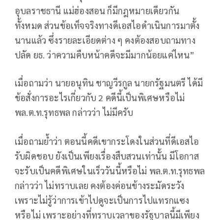
อุบลราชธานี แม่ฮ่องสอน ก็มีกฎหมายเดียวกัน
ทั้งหมด ส่วนข้อเท็จจริงทางดีเอสไอดำเนินการมาตั้ง
นานแล้ว ซึ่งรายละเอียดต่าง ๆ คงต้องสอบถามทาง
ปลัด ยธ. ว่าความคืบหน้าคดีจะมีมากน้อยแค่ไหน”
เมื่อถามว่า นายอนุทิน ชาญวีรกูล นายกรัฐมนตรี ได้มี
ข้อสั่งการอะไรเกี่ยวกับ 2 คดีนี้เป็นพิเศษหรือไม่
พล.ต.ท.รุทธพล กล่าวว่า ไม่มีครับ
เมื่อถามย้ำว่า ตอนนี้คดีเขากระโดงในส่วนที่ดีเอสไอ
รับผิดชอบ ยังเป็นเพียงเรื่องสืบสวนเท่านั้น มีโอกาส
จะรับเป็นคดีพิเศษในเร็ววันนี้หรือไม่ พล.ต.ท.รุทธพล
กล่าวว่า ไม่ทราบเลย คงต้องค่อนข้างระมัดระวัง
เพราะไม่รู้ว่าการเข้าไปดูจะเป็นการไปแทรกแซง
หรือไม่ เพราะอย่างที่ทราบเวลาของรัฐบาลนี้มีเพียง