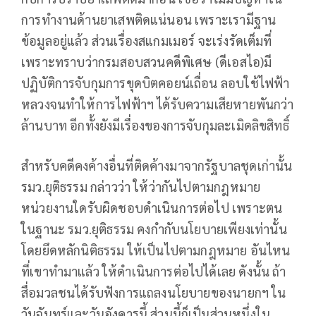
การทำงานด้านยาเสพติดแน่นอน เพราะเรามีฐาน
ข้อมูลอยู่แล้ว ส่วนเรื่องสแกมเมอร์ จะเร่งรัดเต็มที่
เพราะทราบว่ากรมสอบสวนคดีพิเศษ (ดีเอสไอ)มี
ปฏิบัติการจับกุมการขุดบิตคอยน์เถื่อน ลอบใช้ไฟฟ้า
หลวงจนทำให้การไฟฟ้าฯ ได้รับความเสียหายพันกว่า
ล้านบาท อีกทั้งยังมีเรื่องของการจับกุมละเมิดลิขสิทธิ์
สำหรับคดีคงค้างอื่นที่ติดค้างมาจากรัฐบาลชุดเก่านั้น
รมว.ยุติธรรม กล่าวว่า ให้ว่ากันไปตามกฎหมาย
หน่วยงานใดรับผิดชอบดำเนินการต่อไป เพราะตน
ในฐานะ รมว.ยุติธรรม คงกำกับนโยบายเพียงเท่านั้น
โดยยึดหลักนิติธรรม ให้เป็นไปตามกฎหมาย อันไหน
ที่เขาทำมาแล้ว ให้ดำเนินการต่อไปได้เลย ดังนั้น ถ้า
สื่อมวลชนได้รับฟังการแถลงนโยบายของนายกฯ ใน
วันจันทร์และวันอังคารนี้ ส่วนนี้ก็เป็นส่วนหนึ่งใน