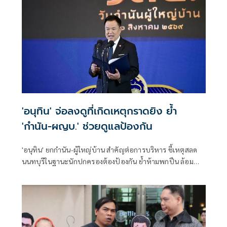
'อนุทิน' จ่อลงดูที่เกิดเหตุกราดยิง ย้ำ
'กำนัน-ผญบ.' ช่วยดูแลป้องกัน
'อนุทิน' ยกกำนัน-ผู้ใหญ่บ้าน สำคัญต่อการบริหาร ชี้เหตุสลด
นนทบุรีในฐานะนักปกครองต้องป้องกัน ย้ำห้ามพกปืน ล้อม
คอกแล้วแต่ยังเล็ดลอดได้ ขอร่วมมือดูแลพื้นที่เข้ม เตรียมรุดลงดู
ที่เกิดเหตุ