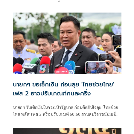
ประชาชน พรรคเพื่อไทย และพรรคกล้าธรรม จับมือกัน
นายกฯ ขอเช็กเงิน ก่อนลุย 'ไทยช่วยไทย'
เฟส 2 อาจปรับเกณฑ์คนละครึ่ง
นายกฯ รับเช็กเงินในกระเป๋ารัฐบาล ก่อนตัดสินใจลุย 'ไทยช่วย
ไทย พลัส' เฟส 2 หรือปรับเกณฑ์ 50:50 สวนคนวิจารณ์ปมเป็น
ภาระประชาชน ชี้การค้า-จีดีพี พุ่งไม่พูดถึง ยันสถานะคลังยัง
แข็งแรง