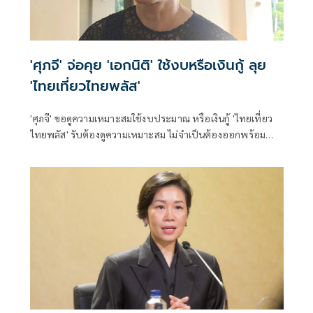
'ศุภจี' จ่อคุย 'เอกนิติ' ใช้งบหรือเงินกู้ ลุย
'ไทยเที่ยวไทยพลัส'
'ศุภจี' ขอดูความเหมาะสมใช้งบประมาณ หรือเงินกู้ 'ไทยเที่ยว
ไทยพลัส' รับต้องดูความเหมาะสม ไม่จำเป็นต้องออกพร้อม
'ไทยช่วยไทยพลัส'