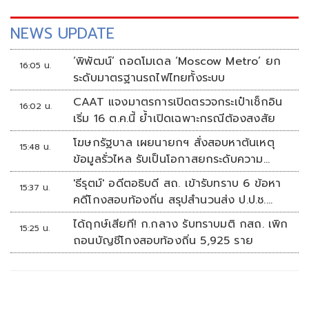
NEWS UPDATE
‘พิพัฒน์’ ถอดโมเดล ‘Moscow Metro’ ยก
16:05 น.
ระดับมาตรฐานรถไฟไทยทั้งระบบ
CAAT แจงมาตรการเปิดตรวจกระเป๋าเช็กอิน
16:02 น.
เริ่ม 16 ต.ค.นี้ ย้ำเปิดเฉพาะกรณีต้องสงสัย
โฆษกรัฐบาล เผยนายกฯ สั่งสอบหาต้นเหตุ
15:48 น.
ข้อมูลรั่วไหล รับเป็นโอกาสยกระดับความ
มั่นคงปลอดภัยข้อมูลภาครัฐทั้งระบบ
'ธีรุตม์' อดีตอธิบดี สถ. เข้ารับทราบ 6 ข้อหา
15:37 น.
คดีโกงสอบท้องถิ่น สรุปสำนวนส่ง ป.ป.ช.
สัปดาห์หน้า
ได้ฤกษ์เสียที! ก.กลาง รับทราบมติ กสถ. เพิก
15:25 น.
ถอนบัญชีโกงสอบท้องถิ่น 5,925 ราย