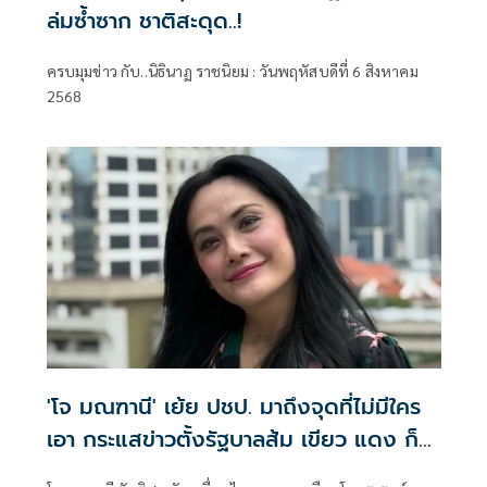
ล่มซ้ำซาก ชาติสะดุด..!
ครบมุมข่าว กับ..นิธินาฏ ราชนิยม : วันพฤหัสบดีที่ 6 สิงหาคม
2568
'โจ มณฑานี' เย้ย ปชป. มาถึงจุดที่ไม่มีใคร
เอา กระแสข่าวตั้งรัฐบาลส้ม เขียว แดง ก็
ยังไม่มีฟ้าเลย