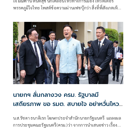
โจ มณฑานี ตันติสุข นักเคลื่อนไหวทางการเมือง โหวตเตอร์
พรรคภูมิใจไทย โพสต์ข้อความผ่านเฟซบุ๊กว่า สิ่งที่พี่สังเกตเห็น
ในกระแสข่าวรัฐบาลส้มโอแดงคือ ไม่มีฟ้าอยู่ในนั้นเลย มาถึงจุด
ที่เป็นพรรคที่ทุกฝั่งลืมได้ไงเนี้ย
นายกฯ ลั่นกลางวง ครม. รัฐบาลมี
เสถียรภาพ ขอ รมต. สบายใจ อย่าหวั่นไหว
คำถามยุยง
น.ส.รัชดา ธนาดิเรก โฆษกประจำสำนักนายกรัฐมนตรี แถลงผล
การประชุมคณะรัฐมนตรี(ครม.)ว่า จากการนำเสนอข่าว เรื่อง
เสถียรภาพของรัฐบาล ซึ่งสื่อมวลชนรับทราบคำตอบจากพรรค