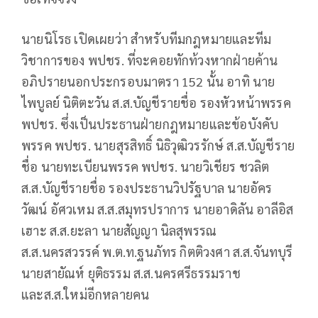
นายนิโรธ เปิดเผยว่า สำหรับทีมกฎหมายและทีม
วิชาการของ พปชร. ที่จะคอยทักท้วงหากฝ่ายค้าน
อภิปรายนอกประกรอบมาตรา 152 นั้น อาทิ นาย
ไพบูลย์ นิติตะวัน ส.ส.บัญชีรายชื่อ รองหัวหน้าพรรค
พปชร. ซึ่งเป็นประธานฝ่ายกฎหมายและข้อบังคับ
พรรค พปชร. นายสุรสิทธิ์ นิธิวุฒิวรรักษ์ ส.ส.บัญชีราย
ชื่อ นายทะเบียนพรรค พปชร. นายวิเชียร ชวลิต
ส.ส.บัญชีรายชื่อ รองประธานวิปรัฐบาล นายอัคร
วัฒน์ อัศวเหม ส.ส.สมุทรปราการ นายอาดิลัน อาลีอิส
เฮาะ ส.ส.ยะลา นายสัญญา นิลสุพรรณ
ส.ส.นครสวรรค์ พ.ต.ท.ฐนภัทร กิตติวงศา ส.ส.จันทบุรี
นายสายัณห์ ยุติธรรม ส.ส.นครศรีธรรมราช
และส.ส.ใหม่อีกหลายคน