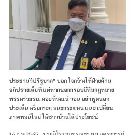
ประธานวิปรัฐบาล” บอก ใจกว้างให้ฝ่ายค้าน
อภิปรายเต็มที่ แต่หากนอกกรอบมีทีมกฎหมาย
พรรคร่วมรบ. คอยท้วงแน่ วอน อย่าพูดนอก
ประเด็น หรือกระแหนะกระแหน แนะ เปลี่ยน
ภาพพจน์ใหม่ ให้ชาวบ้านได้ประโยชน์
16 ก.พ.2565 - นายนิโรธ สุนทรเลขา ส.ส.นครสวรรค์