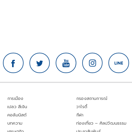
การเมือง
กรองสถานการณ์
เปลว สีเงิน
วาไรตี้
คอลัมนิสต์
กีฬา
บทความ
ท่องเที่ยว – ศิลปวัฒนธรรม
เศรษฐกิจ
ประชาสัมพันธ์