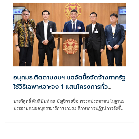
ร่วมรัฐบาลและนายกฯไปแล้วว่า รัฐบาลนี้มีเสถียรภาพและ
ทำงานร่วมกันอย่างเต็มที่
อนุกมธ.ติดตามงบฯ แฉจัดซื้อจัดจ้างภาครัฐ
ใช้วิธีเฉพาะเจาะจง 1 แสนโครงการทั่ว
ประเทศ เอื้อทุจริตงบกว่า 5 หมื่นล้านบาท
นายวิสุทธิ์ ตันตินันท์ สส.บัญชีรายชื่อ พรรคประชาชน ในฐานะ
ประธานคณะอนุกรรมาธิการ (กมธ.) ศึกษาการปฏิรูปการจัดซื้อ
จัดจ้างภาครัฐ ภายใต้คณะกรรมาธิการศึกษาการจัดทำและ
ติดตามการบริหารงบประมาณ สภาผู้แทนราษฎร แถลงความ
คืบหน้า "การศึกษาการปฏิรูปการจัดซื้อจัดจ้างภาครัฐ" ว่า คณะ
อนุกรรมาธิการชุดนี้ประกอบด้วยตัวแทน สส.