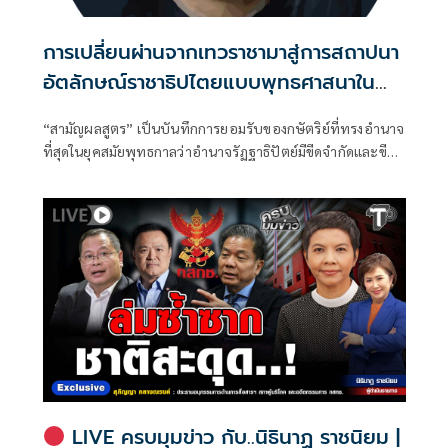
การเปลี่ยนผ่านจากเทวราชามาสู่การสถาปนา
อัตลักษณ์ราชาธิปไตยแบบพุทธศาสนาใน
พระไตรปิฏก : สามัญผลสูตรในฐานะทฤษฎี
“สามัญผลสูตร” เป็นบันทึกการยอมรับของกษัตริย์ที่ทรงอำนาจ
ขีดจำกัดของอำนาจรัฐเหนือแรงงานและ
ที่สุดในยุคสมัยพุทธกาลว่าอำนาจรัฏฐาธิปัตย์มีขีดจำกัดและขีด
ทรัพย์สิน
จำกัดนั้นอยู่ที่พรมแดนระหว่างร่างกายและจิตใจของพลเมือง
LIVE ครบมุมข่าว กับ..นิธินาฏ ราชนิยม |