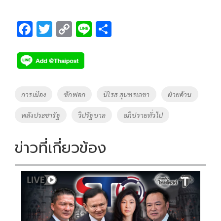
F
T
C
Li
S
ac
wi
o
n
h
e
tt
p
e
ar
b
er
y
e
o
Li
Tags
การเมือง
ซักฟอก
นิโรธ สุนทรเลขา
ฝ่ายค้าน
o
n
พลังประชารัฐ
วิปรัฐบาล
อภิปรายทั่วไป
k
k
ข่าวที่เกี่ยวข้อง