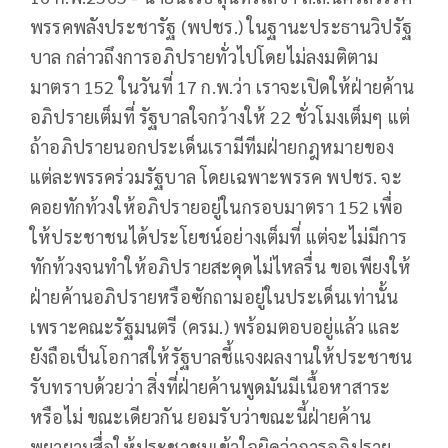
พรรคพลังประชารัฐ (พปชร.) ในฐานะประธานวิปรัฐ
บาล กล่าวถึงการอภิปรายทั่วไปโดยไม่ลงมติตาม
มาตรา 152 ในวันที่ 17 ก.พ.ว่า เราจะเปิดให้ฝ่ายค้าน
อภิปรายเต็มที่ รัฐบาลใจกว้างให้ 22 ชั่วโมงเต็มๆ แต่
ถ้าอภิปรายนอกประเด็นเรามีทีมฝ่ายกฎหมายของ
แต่ละพรรคร่วมรัฐบาล โดยเฉพาะพรรค พปชร. จะ
คอยทักท้วงให้อภิปรายอยู่ในกรอบมาตรา 152 เพื่อ
ให้ประชาชนได้ประโยชน์อย่างเต็มที่ แต่จะไม่มีการ
ทักท้วงจนทำให้อภิปรายสะดุดไม่ไหลรื่น ขอเพียงให้
ฝ่ายค้านอภิปรายหรือซักถามอยู่ในประเด็นเท่านั้น
เพราะคณะรัฐมนตรี (ครม.) พร้อมตอบอยู่แล้ว และ
ยังถือเป็นโอกาสให้รัฐบาลชี้แจงผลงานให้ประชาชน
รับทราบด้วยว่า สิ่งที่ฝ่ายค้านพูดมันมีเนื้อหาสาระ
หรือไม่ ขณะเดียวกัน ยอมรับว่าขณะนี้ฝ่ายค้าน
พยายามสื่อให้ประชาชนเข้าใจผิดว่าการอภิปราย