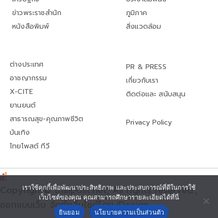
ข่าวพระราชสำนัก
ภูมิภาค
หนังสือพิมพ์
สิ่งแวดล้อม
ต่างประเทศ
PR & PRESS
อาชญากรรม
เกี่ยวกับเรา
X-CITE
ติดต่อและ สนับสนุน
ยานยนต์
สาธารณสุข-คุณภาพชีวิต
Privacy Policy
บันเทิง
ไทยโพสต์ ทีวี
เราใช้คุกกี้เพื่อพัฒนาประสิทธิภาพ และประสบการณ์ที่ดีในการใช้
Copyright© thaipost.net, All rights reserved.,
เว็บไซต์ของคุณ คุณสามารถศึกษารายละเอียดได้ที่นี่
ออกแบบเว็บ จัดทำเว็บไซต์โดย iDesign
ยินยอม
นโยบายความเป็นส่วนตัว