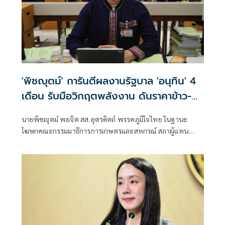
'พิชญุตม์' การันตีผลงานรัฐบาล 'อนุทิน' 4
เดือน รับมือวิกฤตพลังงาน ดันราคาข้าว-
ยาง-ปาล์ม พุ่งต่อเนื่อง พร้อมอัดมาตรการ
นายพิชญุตม์ พอจิต สส.อุตรดิตถ์ พรรคภูมิใจไทย ในฐานะ
ช่วยลดต้นทุน-ขยายตลาดโลก
โฆษกคณะกรรมมาธิการการเกษตรและสหกรณ์ สภาผู้แทน
ราษฎร กล่าวถึงสถานการณ์ราคาสินค้าเกษตร ว่า ภายหลัง
รัฐบาลภายใต้การนำของนายอนุทิน ชาญวีรกูล นายกรัฐมนตรี
เข้าบริหารประเทศ 4 เดือน สามารถรับมือกับวิกฤตพลังงาน
และสงครามตะวันออกกลางได้ดี ส่งผลให้ราคาสินค้าเกษตร
หลักปรับตัวสูงขึ้น