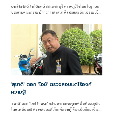
รู้ สร้างเครือข่ายมวยไทยให้ยั่งยืนในระดับ
นางธิวัลรัตน์ อังกินันทน์ สส.เพชรบุรี พรรคภูมิใจไทย ในฐานะ
นานาชาติ
ประธานคณะกรรมาธิการการศาสนา ศิลปะและวัฒนธรรม เป็น
ประธานเปิดโครงการสัมมนามวยไทยนานาชาติ ประจำปี 2569
ณ โรงเรียนราชประชานุเคราะห์ 47 จังหวัดเพชรบุรี ร่วมกับ
สมาคมสยามยุทธกีฬาพื้นเมืองไทย ตลอดจนทุกภาคส่วน ที่ร่วม
แรงร่วมใจจัดเวทีแห่งการเรียนรู้ เพื่อแลกเปลี่ยนองค์ความรู้และ
สร้างเครือข่ายมวยไทยในระดับนานาชาติ
'สุชาติ' ตอก 'ไอซ์' ตรวจสอบแต่ไร้องค์
ความรู้!
'สุชาติ' ตอก 'ไอซ์ รักชนก' กล่าวหางบกระจุกแค่พื้นที่ สส.ภูมิใจ
ไทย เหน็บ แย่! ตรวจสอบแต่ไร้องค์ความรู้ ต้องเป็นมืออาชีพ