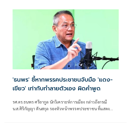
กว่านี้ โอ่รักษาผลประโยชน์สูงสุดในหน่วยงานที่ตัวเองรับผิด
ชอบ
'ธนพร' ชี้หากพรรคประชาชนจับมือ 'แดง-
เขียว' เท่ากับทำลายตัวเอง ผิดคำพูด
รศ.ดร.ธนพร ศรียากูล นักวิเคราะห์การเมือง กล่าวถึงกรณี
น.ส.ศิริกัญญา ตันสกุล รองหัวหน้าพรรคประชาชน ที่แสดง
ความเห็นว่าหากเกิดการจัดตั้งรัฐบาลระหว่างพรรคเพื่อไทยกับ
พรรคภูมิใจไทย ก็จำเป็นต้องพูดคุยกับพรรคประชาชนด้วยว่า