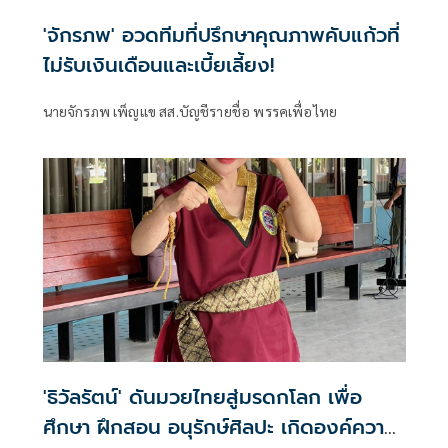
'จักรภพ' อวดทีมที่ปรึกษาคุณภาพคับแก้วที่
ไม่รับเงินเดือนและเบี้ยเลี้ยง!
นายจักรภพ เพ็ญแข สส.บัญชีรายชื่อ พรรคเพื่อไทย
'ธิวัลรัตน์' ดันมวยไทยสู่มรดกโลก เพื่อ
ศึกษา ฝึกสอน อนุรักษ์ศิลปะ เกิดองค์ความ