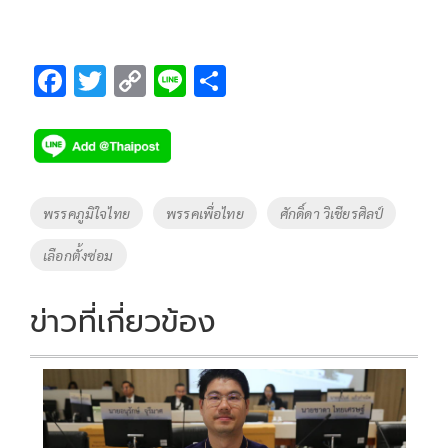
F
T
C
Li
S
ac
wi
o
n
h
e
tt
p
e
ar
b
er
y
e
o
Li
Tags
พรรคภูมิใจไทย
พรรคเพื่อไทย
ศักดิ์ดา วิเชียรศิลป์
o
n
เลือกตั้งซ่อม
k
k
ข่าวที่เกี่ยวข้อง