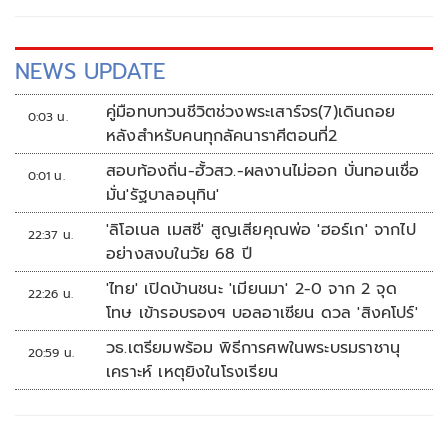
NEWS UPDATE
คู่มือทบทวนชีวิตช่วงพระเสาร์จร(7)เดินถอย
0:03 น.
หลังสำหรับคนทุกลัคนาราศีตอนที่2
สอบท้องถิ่น-ฮั้วสว.-ผลงานไม่ออก บั่นทอนเชื่อ
0:01 น.
มั่น'รัฐบาลอนุทิน'
'ลิโอเนล เมสซี' สูญเสียคุณพ่อ 'ฮอร์เก' จากไป
22:37 น.
อย่างสงบในวัย 68 ปี
'ไทย' เปิดบ้านชนะ 'เมียนมา' 2-0 จาก 2 จุด
22:26 น.
โทษ เข้ารอบรองฯ บอลอาเซียน ดวล 'สิงคโปร์'
วธ.เตรียมพร้อม พิธีการศพในพระบรมราชานุ
20:59 น.
เคราะห์ เหตุยิงในโรงเรียน