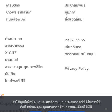
เศรษฐกิจ
ประชาสัมพันธ์
ข่าวพระราชสำนัก
ภูมิภาค
หนังสือพิมพ์
สิ่งแวดล้อม
ต่างประเทศ
PR & PRESS
อาชญากรรม
เกี่ยวกับเรา
X-CITE
ติดต่อและ สนับสนุน
ยานยนต์
สาธารณสุข-คุณภาพชีวิต
Privacy Policy
บันเทิง
ไทยโพสต์ ทีวี
เราใช้คุกกี้เพื่อพัฒนาประสิทธิภาพ และประสบการณ์ที่ดีในการใช้
Copyright© thaipost.net, All rights reserved.,
เว็บไซต์ของคุณ คุณสามารถศึกษารายละเอียดได้ที่นี่
ออกแบบเว็บ จัดทำเว็บไซต์โดย iDesign