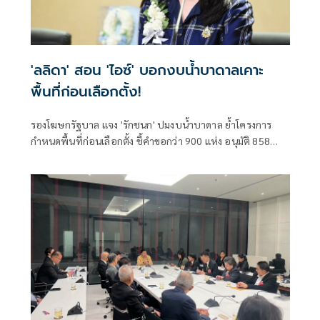
'ลลิดา' สอน 'ไอซ์' บอกงบน้ำบาดาลเคาะ
พื้นที่ก่อนเลือกตั้ง!
รองโฆษกรัฐบาล แจง 'รักชนก' ปมงบน้ำบาดาล ย้ำโครงการ
กำหนดพื้นที่ก่อนเลือกตั้ง ชี้คำขอกว่า 900 แห่ง อนุมัติ 858
แห่งตามหลักเกณฑ์ ไม่ใช่จัดสรรตามการเมือง