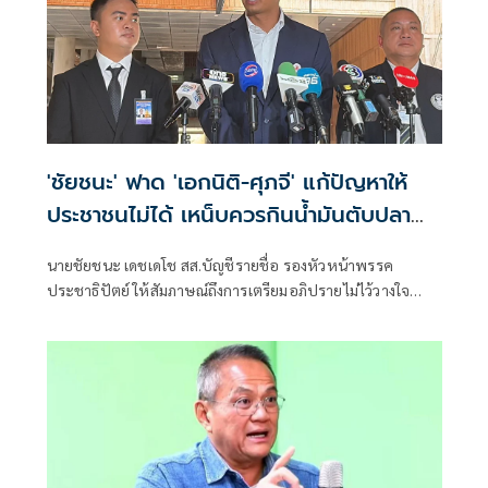
'ชัยชนะ' ฟาด 'เอกนิติ-ศุภจี' แก้ปัญหาให้
ประชาชนไม่ได้ เหน็บควรกินน้ำมันตับปลา
สมองจะได้ดีขึ้น
นายชัยชนะ เดชเดโช สส.บัญชีรายชื่อ รองหัวหน้าพรรค
ประชาธิปัตย์ ให้สัมภาษณ์ถึงการเตรียมอภิปรายไม่ไว้วางใจ
รัฐบาลของฝ่ายค้าน ว่า ต้องให้พรรคประชาชนเป็นผู้ยื่น เมื่อ
ไหร่ที่ฝ่ายค้านมีมติว่ายื่นอภิปรายไม่ไว้วางใจ พรรคร่วมฝ่าย
ค้านก็จะนำเรื่องกลับหารือแต่ละพรรค ยืนยันว่ามีความพร้อม
อยู่แล้ว ซึ่งต้องดูไทม์ไลน์ว่าพรรคประชาชนกำหนดช่วงไหน
เพราะเมื่อเปิดสภามา