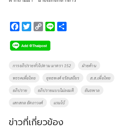
F
T
C
Li
S
ac
wi
o
n
h
e
tt
p
e
ar
b
er
y
e
o
Li
Tags
การอภิปรายทั่วไปตาม มาตรา 152
ฝ่ายค้าน
o
n
พรรคเพื่อไทย
ยุทธพงศ์ จรัสเสถียร
ส.ส.เพื่อไทย
k
k
อภิปราย
อภิปรายแบบไม่ลงมติ
อันธพาล
เสกสกล อัตถาวงศ์
แรมโบ้
ข่าวที่เกี่ยวข้อง