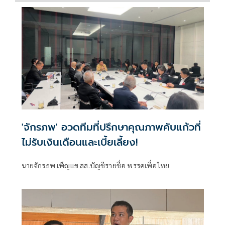
'จักรภพ' อวดทีมที่ปรึกษาคุณภาพคับแก้วที่
ไม่รับเงินเดือนและเบี้ยเลี้ยง!
นายจักรภพ เพ็ญแข สส.บัญชีรายชื่อ พรรคเพื่อไทย