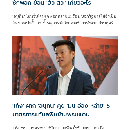
ซักฟอก ย้อน 'ฮั้ว สว.' เกี่ยวอะไร
'อนุทิน' ไม่หวั่นโดนซักฟอกหลายปมร้อน บอกรัฐบาลไม่จำเป็น
ต้องแจงปมฮั้ว สว. ชี้เหตุการณ์เกิดก่อนเข้ามาทำงาน ส่วนทุจริต
สอบท้องถิ่นทำเต็มที่ เรื่องจบแล้ว ยันไม่ต้องมีองครักษ์พิทักษ์
'เท้ง' ฝาก 'อนุทิน' คุย 'มิน อ่อง หล่าย' 5
มาตรการแก้มลพิษข้ามพรมแดน
'เท้ง' ชง 5 มาตรการแก้ปัญหามลพิษน้ำข้ามพรมแดน ถึง