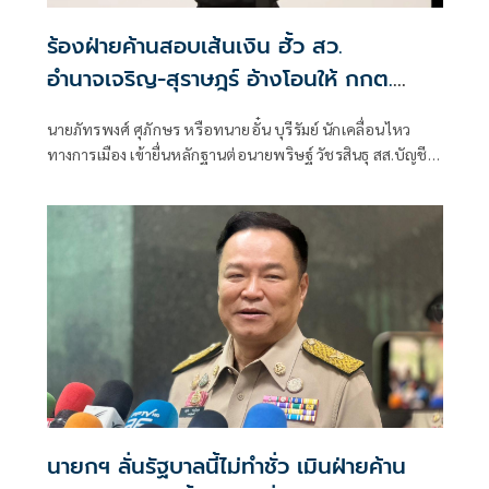
ร้องฝ่ายค้านสอบเส้นเงิน ฮั้ว สว.
อำนาจเจริญ-สุราษฎร์ อ้างโอนให้ กกต.
เกือบล้าน
นายภัทรพงศ์ ศุภักษร หรือทนายอั๋น บุรีรัมย์ นักเคลื่อนไหว
ทางการเมือง เข้ายื่นหลักฐานต่อนายพริษฐ์ วัชรสินธุ สส.บัญชี
รายชื่อ และรองหัวหน้าพรรคประชาชน ในฐานะประธานคณะ
กรรมการประสานงานพรรคร่วมฝ่ายค้าน (วิปฝ่ายค้าน)
นายกฯ ลั่นรัฐบาลนี้ไม่ทำชั่ว เมินฝ่ายค้าน