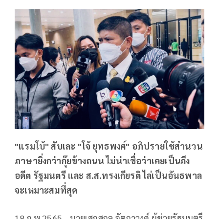
"แรมโบ้" สับเละ "โจ้ ยุทธพงศ์" อภิปรายใช้สำนวน
ภาษายิ่งกว่ากุ๊ยข้างถนน ไม่น่าเชื่อว่าเคยเป็นถึง
อดีต รัฐมนตรี และ ส.ส.ทรงเกียรติ ไล่เป็นอันธพาล
จะเหมาะสมที่สุด
18 ก.พ.2565 - นายเสกสกล อัตถาวงศ์ ผู้ช่วยรัฐมนตรี