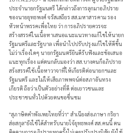
ประจำนายกรัฐมนตรี ได้กล่าวถึงการลุกมาอภิปราย
ของนายยุทธพงศ์ จรัสเสถียร สส.มหาสารคาม รอง
หัวหน้าพรรคเพื่อไทย ว่า การอภิปรายควรจะ
สร้างสรรค์ในเนื้อหาเสนอแนะแนวทางแก้ไขให้นายก
รัฐมนตรีและรัฐบาล เพื่อนำไปปรับปรุงแก้ไขให้ดีขึ้น
ไม่ว่าเรื่องใดๆ นายกรัฐมนตรียินดีรับฟังและข้อเสนอ
แนะทุกเรื่อง แต่ตนกลับมองว่า สส.บางคนก็อภิปราย
สร้งสรรค์ใช้เนื้อหาวาจาที่ให้เกียรติต่อนายกฯและ
รัฐมนตรี และไม่ให้เสียภาพพจน์ต่อสภาอันทรง
เกียรติ ถือว่าเป็นตัวอย่างที่ดี ต่อเยาวชนและ
ประชาชนทั่วไปด้วยตนขอขื่นชม
"สุภาษิตคำพังเพยไทยที่ว่า" สำเนียงส่อภาษา กริยา
ส่อสกุล"ยังใช้ได้สำหรับนายโจ้ยุทธพงศ์ สส.คนนี้ ตน
ติดตามการอภิปรายทุกครั้งไม่เคยปรับปรุงนิสัย ยังใช้