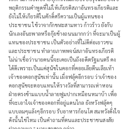
พฤติกรรมคำพูดที่ไม่ให้เกียรติสภาอันทรงเกียรติและ
ยังไม่ให้เกียรติในศักดิ์ศรีความเป็นผู้แทนของ
ประชาชน ใช้วาจากักขฬะสามหาว ก้าวร้าว ยังกับ
นักเลงอันธพาลหรือกุ๊ยข้างถนนมากกว่า ที่จะมาเป็นผู้
แทนของประชาชน เป็นตัวอย่างที่ไม่ดีต่อเยาวชน
และประชาชน ทำลายภาพพจน์สภาอันทรงเกียรติ
ไม่น่าเชื่อว่านายคนนี้จะเคยเป็นถึงอดีตรัฐมนตรี คง
ได้ดีเพราะเป็นแค่สุนัขในคอกที่คอยเลียตีนเลียเท้า
เจ้าของคอกสุนัขเท่านั้น เผื่อฟลุ้คอีกรอบ ว่าเจ้าของ
คอกสุนัขจะตอบแทนให้รางวัลที่สามารถเห่าหอน
ฝ่ายตรงข้ามแบบน้ำลายฟูมปากเหมือนหมาบ้า เพื่อ
ที่จะเอาใจเจ้าของคอกที่อยู่แดนไกล ยังหวังฟลุ้คๆ
แบบลมๆแล้งๆอีกรอบ รับอาหารก้อนโต สมหวังดั่งใจ
ดังนั้นใช่ไหม เป็นคำถามที่ตนและประชาชนสงสัย
ฝากถามมา " นายเสกสกล กล่าว