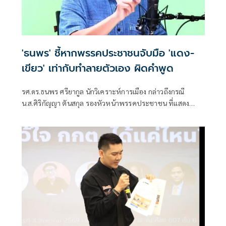
'ธนพร' ชี้หากพรรคประชาชนจับมือ 'แดง-
เขียว' เท่ากับทำลายตัวเอง ผิดคำพูด
รศ.ดร.ธนพร ศรียากูล นักวิเคราะห์การเมือง กล่าวถึงกรณี
น.ส.ศิริกัญญา ตันสกุล รองหัวหน้าพรรคประชาชน ที่แสดง
ความเห็นว่าหากเกิดการจัดตั้งรัฐบาลระหว่างพรรคเพื่อไทยกับ
พรรคภูมิใจไทย ก็จำเป็นต้องพูดคุยกับพรรคประชาชนด้วยว่า