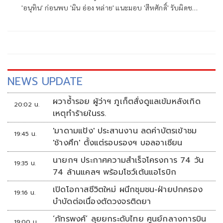
'อนุทิน' ก่อนพบ 'มิน อ่อง หล่าย' แนะมอบ 'สีหศักดิ์' รับผิดชอบ
หลัก ฝ่ายค้านติดตามความคืบหน้าทุกไตรมาส
NEWS UPDATE
ผวาซ้ำรอย ผู้ว่าฯ ภูเก็ตสั่งดูแลเข้มหลังเกิด
20:02 น.
เหตุทำร้ายในรร.
'มาดามแป้ง' ประสานงาน ลดค่าบัตรเข้าชม
19:45 น.
'ช้างศึก' ตั้งแต่รอบรองฯ บอลอาเซียน
นายกฯ ประกาศความสำเร็จโครงการ 74 วัน
19:35 น.
74 ล้านแคลฯ พร้อมโชว์เต้นแอโรบิก
เปิดโอกาสชีวิตใหม่ ผนึกชุมชน-ฝ่ายปกครอง
19:16 น.
บำบัดต่อเนื่องตัดวงจรติดยา
‘ภัทรพงศ์’ ลุยยกระดับไทย ศูนย์กลางการบิน
19:00 น.