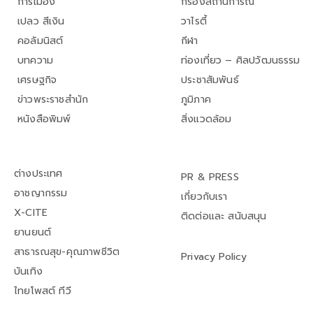
การเมือง
กรองสถานการณ์
เปลว สีเงิน
วาไรตี้
คอลัมนิสต์
กีฬา
บทความ
ท่องเที่ยว – ศิลปวัฒนธรรม
เศรษฐกิจ
ประชาสัมพันธ์
ข่าวพระราชสำนัก
ภูมิภาค
หนังสือพิมพ์
สิ่งแวดล้อม
ต่างประเทศ
PR & PRESS
อาชญากรรม
เกี่ยวกับเรา
X-CITE
ติดต่อและ สนับสนุน
ยานยนต์
สาธารณสุข-คุณภาพชีวิต
Privacy Policy
บันเทิง
ไทยโพสต์ ทีวี