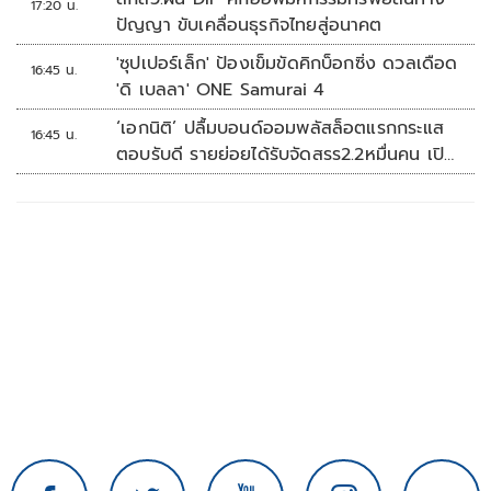
17:20 น.
ปัญญา ขับเคลื่อนธุรกิจไทยสู่อนาคต
'ซุปเปอร์เล็ก' ป้องเข็มขัดคิกบ็อกซิ่ง ดวลเดือด
16:45 น.
'ดิ เบลลา' ONE Samurai 4
‘เอกนิติ’ ปลื้มบอนด์ออมพลัสล็อตแรกกระแส
16:45 น.
ตอบรับดี รายย่อยได้รับจัดสรร2.2หมื่นคน เปิด
จองรอบใหม่ก.ย.นี้