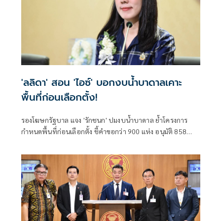
'ลลิดา' สอน 'ไอซ์' บอกงบน้ำบาดาลเคาะ
พื้นที่ก่อนเลือกตั้ง!
รองโฆษกรัฐบาล แจง 'รักชนก' ปมงบน้ำบาดาล ย้ำโครงการ
กำหนดพื้นที่ก่อนเลือกตั้ง ชี้คำขอกว่า 900 แห่ง อนุมัติ 858
แห่งตามหลักเกณฑ์ ไม่ใช่จัดสรรตามการเมือง