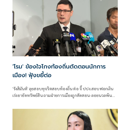
'โรม' ข้องใจโกงท้องถิ่นตัดตอนนักการ
เมือง! ฟุ้งขยี้ต่อ
'รังสิมันต์' ลุยสอบทุจริตสอบท้องถิ่น ต่อ จี้ ปปง.สอบฟอกเงิน
เร่งอายัดทรัพย์สิน ถามฝ่ายการเมืองถูกตัดตอน-ลอยนวลพ้นผิด
เหน็บ 'อนุทิน' รับแต่ชอบ ไม่รู้ในอนาคตมาตรการป้องกันจะ
รัดกุมหรือไม่