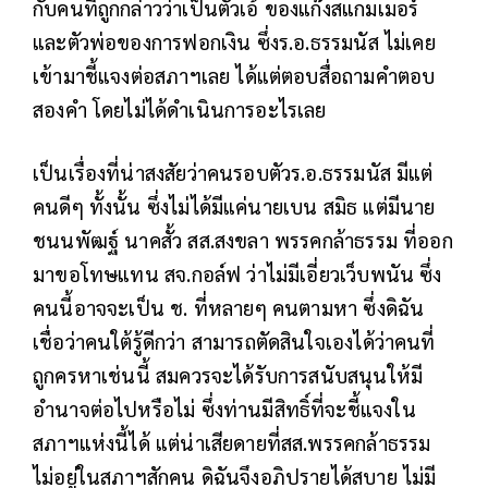
กับคนที่ถูกกล่าวว่าเป็นตัวเอ้ ของแก๊งสแกมเมอร์
และตัวพ่อของการฟอกเงิน ซึ่งร.อ.ธรรมนัส ไม่เคย
เข้ามาชี้แจงต่อสภาฯเลย ได้แต่ตอบสื่อถามคำตอบ
สองคำ โดยไม่ได้ดำเนินการอะไรเลย
เป็นเรื่องที่น่าสงสัยว่าคนรอบตัวร.อ.ธรรมนัส มีแต่
คนดีๆ ทั้งนั้น ซึ่งไม่ได้มีแค่นายเบน สมิธ แต่มีนาย
ชนนพัฒฐ์ นาคสั้ว สส.สงขลา พรรคกล้าธรรม ที่ออก
มาขอโทษแทน สจ.กอล์ฟ ว่าไม่มีเอี่ยวเว็บพนัน ซึ่ง
คนนี้อาจจะเป็น ช. ที่หลายๆ คนตามหา ซึ่งดิฉัน
เชื่อว่าคนใต้รู้ดีกว่า สามารถตัดสินใจเองได้ว่าคนที่
ถูกครหาเช่นนี้ สมควรจะได้รับการสนับสนุนให้มี
อำนาจต่อไปหรือไม่ ซึ่งท่านมีสิทธิ์ที่จะชี้แจงใน
สภาฯแห่งนี้ได้ แต่น่าเสียดายที่สส.พรรคกล้าธรรม
ไม่อยู่ในสภาฯสักคน ดิฉันจึงอภิปรายได้สบาย ไม่มี