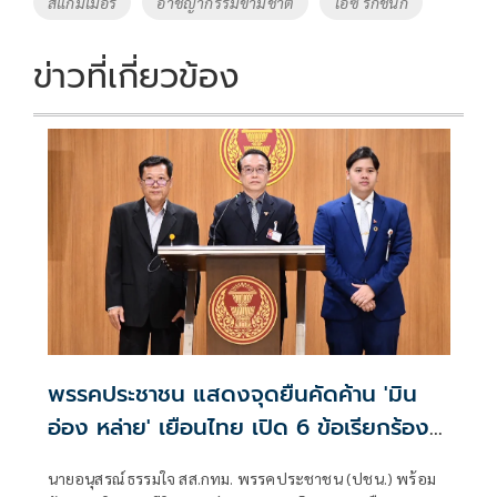
สแกมเมอร์
อาชญากรรมข้ามชาติ
ไอซ์ รักชนก
k
k
ข่าวที่เกี่ยวข้อง
พรรคประชาชน แสดงจุดยืนคัดค้าน 'มิน
อ่อง หล่าย' เยือนไทย เปิด 6 ข้อเรียกร้อง
รัฐสภา-รัฐบาล
นายอนุสรณ์ ธรรมใจ สส.กทม. พรรคประชาชน (ปชน.) พร้อม