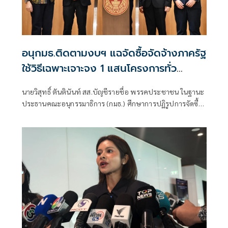
อนุกมธ.ติดตามงบฯ แฉจัดซื้อจัดจ้างภาครัฐ
ใช้วิธีเฉพาะเจาะจง 1 แสนโครงการทั่ว
ประเทศ เอื้อทุจริตงบกว่า 5 หมื่นล้านบาท
นายวิสุทธิ์ ตันตินันท์ สส.บัญชีรายชื่อ พรรคประชาชน ในฐานะ
ประธานคณะอนุกรรมาธิการ (กมธ.) ศึกษาการปฏิรูปการจัดซื้อ
จัดจ้างภาครัฐ ภายใต้คณะกรรมาธิการศึกษาการจัดทำและ
ติดตามการบริหารงบประมาณ สภาผู้แทนราษฎร แถลงความ
คืบหน้า "การศึกษาการปฏิรูปการจัดซื้อจัดจ้างภาครัฐ" ว่า คณะ
อนุกรรมาธิการชุดนี้ประกอบด้วยตัวแทน สส.