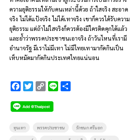
ความยุติธรรมให้กับคนเหล่านี้ด้วย ถ้าใสจริง สะอาด
จริง ไม่ได้แป้งจริง ไม่ได้เทาจริง เขาก็ควรได้รับความ
ยุติธรรม แต่ถ้าไม่ใสจริงก็ควรต้องมีใครติดคุกได้แล้ว
และย้ำว่าพรรคประชาชนเอาจริง ถ้าวันไหนที่เรามี
อำนาจรัฐ มีเราไม่มีเทา ไม่มีไทยเทามากัดกินเป็น
เห็บหมัดมากัดกินประเทศไทยแน่นอน
F
T
C
Li
S
ac
wi
o
n
h
e
tt
p
e
ar
b
er
y
e
o
Li
Tags
ทุนเทา
พรรคประชาชน
รักชนก ศรีนอก
o
n