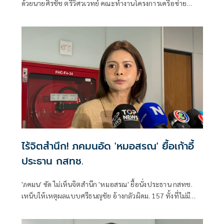
ด้วยนายศิรชัช ตรีวิศวเวทย์ คณะทำงานโครงการเครือข่าย
ประชาธิปไตยอาเซียนเพื่อสันติภาพ สิทธิมนุษยชน และการ
พัฒนาอย่างยั่งยืน แถลงคัดค้านการเยือนไทยอย่างเป็นทางการ
ของพลเอกอาวุโส มิน ออง ไลง์
ไร้จิตสำนึก! ภคมนอัด 'หมอสรณ' ยื้อเก้าอี้
ประธาน กสทช.
'ภคมน' ซัด ไม่เห็นจิตสำนึก 'หมอสรณ' ยื้อนั่งประธาน กสทช.
เหน็บให้เหตุผลแบบศรีธนญชัย อ้างกลัวผิดม. 157 ทั้งที่ไม่มี
คุณสมบัติตั้งแต่แรก จี้ 'นายกฯ' เลิกแบก ยื่นโปรดเกล้าฯปลดพ้น
ตำแหน่งได้แล้ว