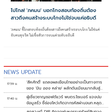
ไปไกล! 'ภคมน' บอกโกงสอบท้องถิ่นต้อง
สาวถึงคนสร้างระบบโกงไม่ใช่จบแค่อธิบดี
'ภคมน' ชี้โกงสอบท้องถิ่นต้องสาวถึงคนสร้างระบบโกง ไม่ใช่แค่
จับคนทุจริต ไม่เชื่อตัวการจบแค่ระดับอธิบดี
NEWS UPDATE
'สีหศักดิ์' แถลงผลเยือนไทยอย่างเป็นทางการ
17:59 น.
ของ 'มิน ออง หล่าย' ผลักดันเมียนมากลับสู่
อาเซียน
ผู้เชี่ยวชาญซอฟต์แวร์ พบตร.ไซเบอร์ แจงปม
17:40 น.
ข้อมูลรั่ว ชี้ช่องโหว่เกิดจากรหัสผ่านจนท.หลุด
ไม่ใช่ถูกแฮกระบบ
สกสว.ผนึ DIP คิกออฟมหกรรมทรัพย์สินทาง