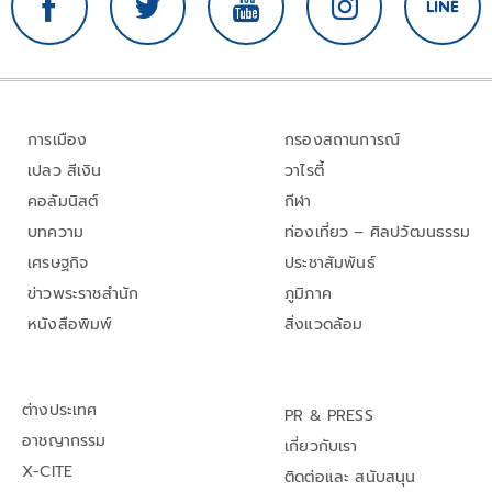
การเมือง
กรองสถานการณ์
เปลว สีเงิน
วาไรตี้
คอลัมนิสต์
กีฬา
บทความ
ท่องเที่ยว – ศิลปวัฒนธรรม
เศรษฐกิจ
ประชาสัมพันธ์
ข่าวพระราชสำนัก
ภูมิภาค
หนังสือพิมพ์
สิ่งแวดล้อม
ต่างประเทศ
PR & PRESS
อาชญากรรม
เกี่ยวกับเรา
X-CITE
ติดต่อและ สนับสนุน