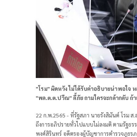
"โรม" ผิดหวัง ไม่ได้รับคำอธิบายน่าพอใจ ห
"พล.ต.ต.ปวีณ" ลี้ภัย ถามใครจะกล้ากลับ ถ้ายัง
22 ก.พ.2565 - ที่รัฐสภา นายรังสิมันต์ โรม 
ถึงการอภิปรายทั่วไปแบบไม่ลงมติ ตามรัฐธรร
พงศ์สิรินทร์ อดีตรองผู้บัญชาการตำรวจภูธรภา