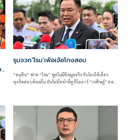
รุมจวก‘โรม’เพ้อเจ้อโกงสอบ
บ
“อนุทิน” ฟาด “โรม” พูดไม่มีข้อมูลจริง จับโยงให้เอี่ยว
อน
ทุจริตสอบท้องถิ่น ยันไม่มีหน้าที่ดูทีโออาร์ “วรศิษฎ์” ตอก
พูดข้อเท็จจริงไม่ครบ