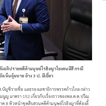
ลังอภิปรายคดีค้ามนุษย์โรฮิงญาโยงคนมีสี กรณี
เห็นอุ้มหาย อ้าง 3 ป. มีเอี่ยว
ส.ส.บัญชีรายชื่อ และรองเลขาธิการพรรคก้าวไกล กล่าว
มนูญ มาตรา 152 เกี่ยวกับเรื่องราวของพล.ต.ต.ปวีณ
ค 8 หัวหน้าชุดสืบสวนคดีค้ามนุษย์โรฮิงญาที่ต้องลี้