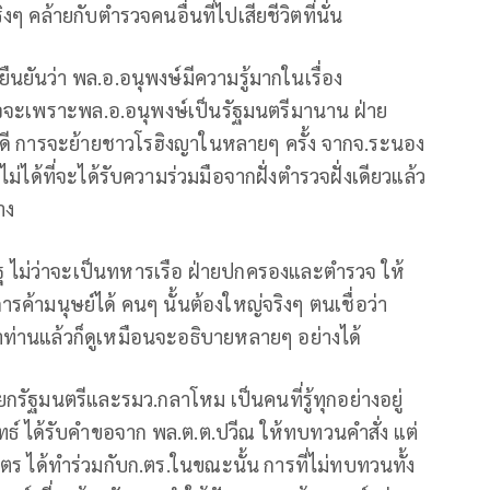
ๆ คล้ายกับตำรวจคนอื่นที่ไปเสียชีวิตที่นั่น
ืนยันว่า พล.อ.อนุพงษ์มีความรู้มากในเรื่อง
จจะเพราะพล.อ.อนุพงษ์เป็นรัฐมนตรีมานาน ฝ่าย
งดี การจะย้ายชาวโรฮิงญาในหลายๆ ครั้ง จากจ.ระนอง
ม่ได้ที่จะได้รับความร่วมมือจากฝั่งตำรวจฝั่งเดียวแล้ว
าง
ัฐ ไม่ว่าจะเป็นทหารเรือ ฝ่ายปกครองและตำรวจ ให้
ค้ามนุษย์ได้ คนๆ นั้นต้องใหญ่จริงๆ ตนเชื่อว่า
้าท่านแล้วก็ดูเหมือนจะอธิบายหลายๆ อย่างได้
รัฐมนตรีและรมว.กลาโหม เป็นคนที่รู้ทุกอย่างอยู่
ทธ์ ได้รับคำขอจาก พล.ต.ต.ปวีณ ให้ทบทวนคำสั่ง แต่
ะวิตร ได้ทำร่วมกับก.ตร.ในขณะนั้น การที่ไม่ทบทวนทั้ง