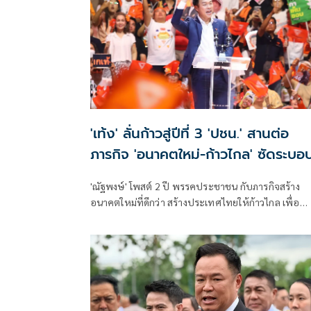
'เท้ง' ลั่นก้าวสู่ปีที่ 3 'ปชน.' สานต่อ
ภารกิจ 'อนาคตใหม่-ก้าวไกล' ซัดระบอ
สีน้ำเงิน ทำหลักนิติรัฐ-นิติธรรมสั่นคล
'ณัฐพงษ์' โพสต์ 2 ปี พรรคประชาชน กับภารกิจสร้าง
อนาคตใหม่ที่ดีกว่า สร้างประเทศไทยให้ก้าวไกล เพื่อ
อำนาจสูงสุดเป็นของประชาชน