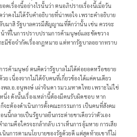
ื่องนี้อย่างไรนั้นว่า ตนอภิปรายเรื่องนี้เมื่อวัน
คิดว่าคงไม่ได้รับคำอธิบายที่น่าพอใจ เพราะคำอธิบาย
กลับมาสิ รัฐบาลควรมีสัญญาณที่ดีกว่านั้น เช่น ควรจะ
หน้าที่ในการปราบปรามการค้ามนุษย์และขัดขวาง
าะมีข้อจำกัดเรื่องกฎหมาย แต่หากรัฐบาลอยากทราบ
มการค้ามนุษย์ ตนคิดว่ารัฐบาลไม่ได้ต่อยอดหรือขยาย
ด้วย เนื่องจากไม่ได้จับคนที่เกี่ยวข้องได้แค่คนเดียว
องพล.อ.อนุพงษ์ เผ่าจินดา รมว.มหาดไทย เพราะไม่ใช่
นึ่ง ดังนั้นเรื่องเหล่านี้ต้องมีคนรับผิดชอบ หาก
ก็จะต้องดำเนินการตั้งคณะกรรมการ เป็นคนที่สังคม
่ตอนนี้กลายเป็นรัฐบาลยืนกระต่ายขาเดียวว่าตัวเอง
 คำถามคือใครจะกล้ากลับ เราเห็นการอุ้มหาย การเสีย
เนินการตามนโยบายของรัฐด้วยดี แต่สุดท้ายเขาก็ไม่