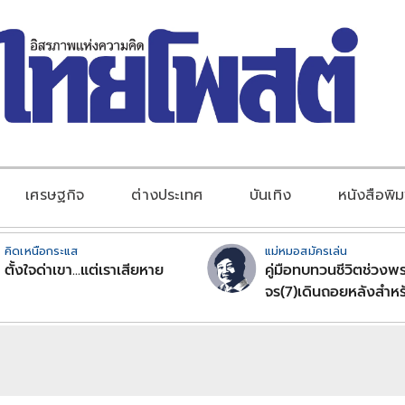
เศรษฐกิจ
ต่างประเทศ
บันเทิง
หนังสือพิม
คิดเหนือกระแส
แม่หมอสมัครเล่น
ตั้งใจด่าเขา...แต่เราเสียหาย
คู่มือทบทวนชีวิตช่วงพร
จร(7)เดินถอยหลังสำหร
ลัคนาราศีตอนที่2