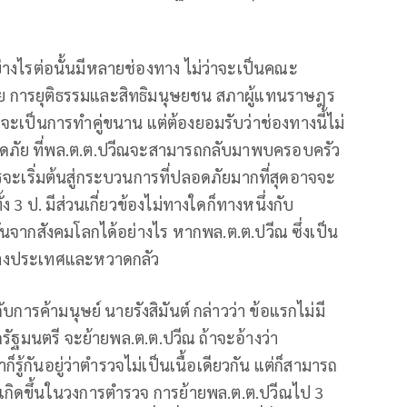
ย่างไรต่อนั้นมีหลายช่องทาง ไม่ว่าจะเป็นคณะ
มาย การยุติธรรมและสิทธิมนุษยชน สภาผู้แทนราษฎร
จะเป็นการทำคู่ขนาน แต่ต้องยอมรับว่าช่องทางนี้ไม่
ลอดภัย ที่พล.ต.ต.ปวีณจะสามารถกลับมาพบครอบครัว
จะเริ่มต้นสู่กระบวนการที่ปลอดภัยมากที่สุดอาจจะ
ั้ง 3 ป. มีส่วนเกี่ยวข้องไม่ทางใดก็ทางหนึ่งกับ
่นจากสังคมโลกได้อย่างไร หากพล.ต.ต.ปวีณ ซึ่งเป็น
ู่ต่างประเทศและหวาดกลัว
กับการค้ามนุษย์ นายรังสิมันต์ กล่าวว่า ข้อแรกไม่มี
รัฐมนตรี จะย้ายพล.ต.ต.ปวีณ ถ้าจะอ้างว่า
็รู้กันอยู่ว่าตำรวจไม่เป็นเนื้อเดียวกัน แต่ก็สามารถ
ติที่เกิดขึ้นในวงการตำรวจ การย้ายพล.ต.ต.ปวีณไป 3