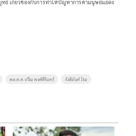
ุทธ์ เกี่ยวข้องกับการทำให้ปัญหาการค้ามนุษย์แย่ลง
พล.ต.ต.ปวีณ พงศ์สิรินทร์
รังสิมันต์ โรม