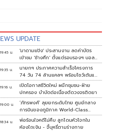
EWS UPDATE
'มาดามแป้ง' ประสานงาน ลดค่าบัตร
19:45 น.
เข้าชม 'ช้างศึก' ตั้งแต่รอบรองฯ บอล
อาเซียน
นายกฯ ประกาศความสำเร็จโครงการ
19:35 น.
74 วัน 74 ล้านแคลฯ พร้อมโชว์เต้นแอ
โรบิก
เปิดโอกาสชีวิตใหม่ ผนึกชุมชน-ฝ่าย
19:16 น.
ปกครอง บำบัดต่อเนื่องตัดวงจรติดยา
‘ภัทรพงศ์’ ลุยยกระดับไทย ศูนย์กลาง
19:00 น.
การบินของภูมิภาค World-Class
Aviation Hub | ห้องข่าวไทยโพสต์สุด
พ่อร้อนใจคดีไม่คืบ ลูกโดนหัวโจกใน
18:34 น.
สัปดาห์
ห้องไถเงิน - จี้บุหรี่ตามร่างกาย