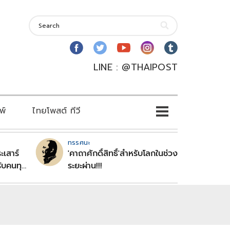
LINE : @THAIPOST
พ์
ไทยโพสต์ ทีวี
ทรรศนะ
ะเสาร์
'คาถาศักดิ์สิทธิ์'สำหรับโลกในช่วง
ับคนทุก
ระยะผ่าน!!!