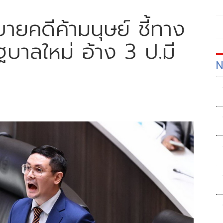
บายคดีค้ามนุษย์ ชี้ทาง
ัฐบาลใหม่ อ้าง 3 ป.มี
N