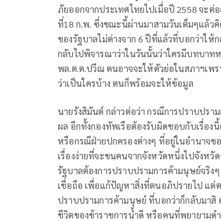
ภัยออกจากประเทศไทยไปเมื่อปี 2558 จะต่อยอดเร
ที่18 ก.พ. ซึ่งขณะนี้ผ่านมาสามวันเต็มๆแล้ว
ของรัฐบาลไม่ต่างจาก 6 ปีที่แล้วที่บอกว่าให้
กลับไปพิจารณาว่าในวันนั้นว่าใครมีบทบาท
พล.ต.ต.ปวีณ ตนอาจจะให้ตัวย่อในสภาฯเพร
ว่าเป็นใครบ้าง ตนก็พร้อมจะให้ข้อมูล
นายรังสิมันต์ กล่าวต่อว่า กรณีการปราบปรา
ผล อีกทั้งกองทัพเรือต้องรับผิดชอบกับเรื่องนี้
หรือกรณีฝ่ายปกครองต่างๆ ที่อยู่ในอำนาจข
เรื่องง่ายที่จะขนคนจากจังหวัดหนึ่งไปจังหวัดห
รัฐบาลต้องการปราบปรามการค้ามนุษย์จริงๆ 
เชื่อถือ เพื่อแก้ปัญหาสิ่งที่ตนอภิปรายไป แต
ปราบปรามการค้ามนุษย์ ที่บอกว่าก็กลับมาสิ
ชีวิตของข้าราชการน้ำดี หรือคนที่พยายามดำ