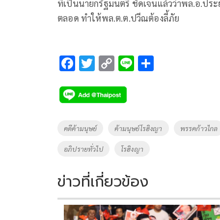
ที่เป็นนายกรัฐมนตรี ชัดเจนแล้วว่าพล.อ.ประย
ตลอด ทำให้พล.ต.ต.ปวีณต้องลี้ภัย
F
T
C
Li
S
ac
wi
o
n
h
e
tt
p
e
ar
b
er
y
e
o
Li
Tags
คดีค้ามนุษย์
ค้ามนุษย์โรฮิงญา
พรรคก้าวไกล
o
n
อภิปรายทั่วไป
โรฮิงญา
k
k
ข่าวที่เกี่ยวข้อง