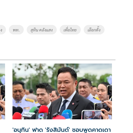
อง
พท.
สุทิน คลังแสง
เพื่อไทย
เลือกตั้ง
'อนุทิน' ฟาด 'รังสิมันต์' ชอบพูดคาดเดา