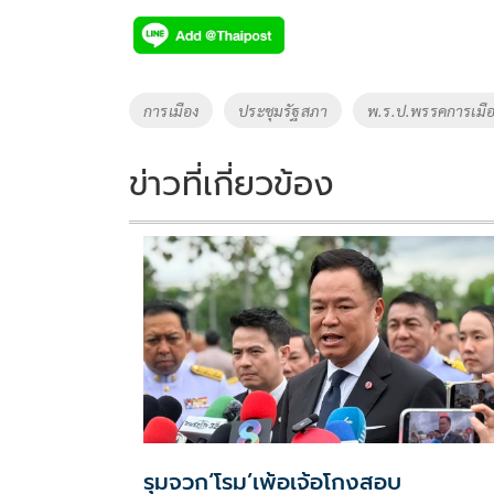
e
tt
p
e
ar
b
er
y
e
o
Li
Tags
การเมือง
ประชุมรัฐสภา
พ.ร.ป.พรรคการเมื
o
n
k
k
ข่าวที่เกี่ยวข้อง
รุมจวก‘โรม’เพ้อเจ้อโกงสอบ