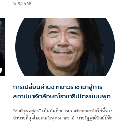
พ.ศ.2569
ร
การเปลี่ยนผ่านจากเทวราชามาสู่การ
สถาปนาอัตลักษณ์ราชาธิปไตยแบบพุทธ
ศาสนาในพระไตรปิฏก : สามัญผลสูตรใน
“สามัญผลสูตร” เป็นบันทึกการยอมรับของกษัตริย์ที่ทรง
ฐานะทฤษฎีขีดจำกัดของอำนาจรัฐเหนือ
อำนาจที่สุดในยุคสมัยพุทธกาลว่าอำนาจรัฏฐาธิปัตย์มีขีด
แรงงานและทรัพย์สิน
จำกัดและขีดจำกัดนั้นอยู่ที่พรมแดนระหว่างร่างกายและ
จิตใจของพลเมือง