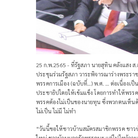
25 ก.พ.2565 - ที่รัฐสภา นายสุทิน คลังแสง
ประชุมร่วมรัฐสภา วาระพิจารณาร่างพระราชบ
พรรคการเมือง (ฉบับที่...) พ.ศ. ... ต่อเนื่องเ
ประชาธิปไตยให้เข้มแข็ง โดยการทำให้พรรคก
พรรคต้องไม่เป็นของนายทุน ซึ่งพวกตนเห็น
ไม่เป็น ไม่มี ไม่ทำ
“วันนี้ขอให้ชาวบ้านสมัครสมาชิกพรรค ชาวบ้าน
ใหญ่ ชาวบ้านบอกรักพรรคนะ แต่ไปไหว้วานขอใ