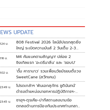
EWS UPDATE
808 Festival 2026 ไลน์อัปแรกสุดยิ่ง
1:24 น.
ใหญ่ ระเบิดความมันส์ 2 วันเต็ม 2-3
ต.ค.นี้
M4 คัมแบคตามสัญญา! ปล่อย 2
1:16 น.
ซิงเกิลแรก 'อะดรีนาลีน' และ 'ชอบU'
'ดั๊ม คาราบาว' รวมเพื่อนวัยมัธยมตั้งวง
1:02 น.
SweetCane (สวีทเคน)
โปรดเกล้าฯ 'พันเอกสุภัทร ชูตินันทน์'
23:49 น.
ดำรงตำแหน่งนายทหารปฏิบัติการฯ-
พระราชทานยศ 'พลตรี'
ซาอุฯ-ตุรเคีย-ปากีสถานลงนามข้อ
23:45 น.
ตกลงด้านการป้องกันประเทศท่ามกลาง