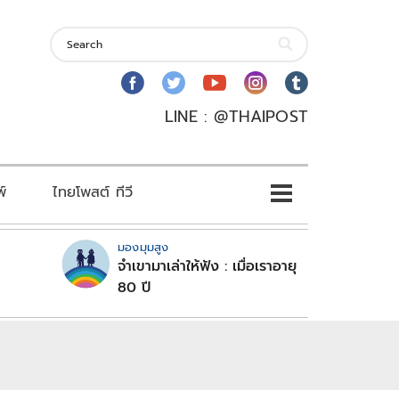
LINE : @THAIPOST
พ์
ไทยโพสต์ ทีวี
มองมุมสูง
จำเขามาเล่าให้ฟัง : เมื่อเราอายุ
80 ปี