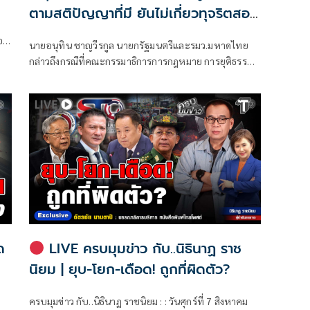
ตามสติปัญญาที่มี ยันไม่เกี่ยวทุจริตสอบ
ท้องถิ่น
ตอก
นายอนุทิน ชาญวีรกูล นายกรัฐมนตรีและรมว.มหาดไทย
กล่าวถึงกรณีที่คณะกรรมาธิการการกฎหมาย การยุติธรรม
และสิทธิมนุษยชน สภาผู้แทนราษฎร ที่มี นายรังสิมันต์ โรม
เป็นประธานกรรมาธิการ มีการอ้างชื่อนายกรัฐมนตรี
เข้าไปเกี่ยวข้องกับการทุจริตสอบท้องถิ่น
ด
LIVE ครบมุมข่าว กับ..นิธินาฏ ราช
นิยม | ยุบ-โยก-เดือด! ถูกที่ผิดตัว?
ครบมุมข่าว กับ..นิธินาฏ ราชนิยม : : วันศุกร์ที่ 7 สิงหาคม