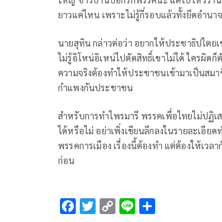
ยาวแค่ไหน เพราะไม่รู้กี่รอบแล้วทั้งยึดอำนาจ
นายสุทิน กล่าวต่อว่า อยากให้ประชาธิปไตยเ
ไม่รู้อิโหน่อิเหน่ไปตัดสิทธิ์เขาไม่ได้ ใครผ
ความจริงต้องทำให้ประชาชนเข้ามาเป็นสมาชิกพ
กำแพงกันประชาชน
สำหรับการทำไพรมารี พรรคเพื่อไทยไม่ปฏิ
ได้หรือไม่ อย่าเพิ่งเขียนลึกลงในรายละเอี
พรรคการเมือง เรื่องนี้ต้องทำ แต่ต้องให้เว
ก่อน
F
T
C
Li
S
ac
wi
o
n
h