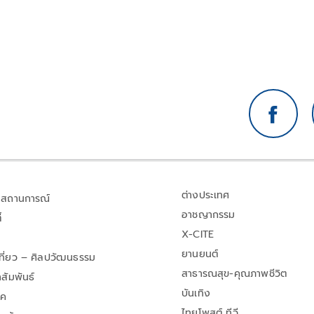
ต่างประเทศ
สถานการณ์
อาชญากรรม
้
X-CITE
ยานยนต์
เที่ยว – ศิลปวัฒนธรรม
สาธารณสุข-คุณภาพชีวิต
สัมพันธ์
บันเทิง
าค
ไทยโพสต์ ทีวี