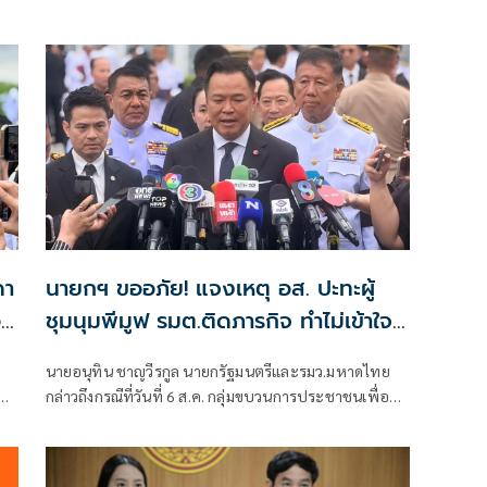
ดา
นายกฯ ขออภัย! แจงเหตุ อส. ปะทะผู้
อบ
ชุมนุมพีมูฟ รมต.ติดภารกิจ ทำไม่เข้าใจ
กัน ยันพร้อมคุยหาทางออก
นายอนุทิน ชาญวีรกูล นายกรัฐมนตรีและรมว.มหาดไทย
ม
กล่าวถึงกรณีที่วันที่ 6 ส.ค. กลุ่มขบวนการประชาชนเพื่อ
รม
สังคมที่เป็นธรรม (พีมูฟ) และเครือข่ายบุกเข้าไปที่
กระทรวงมหาดไทย ได้มีการกำชับเพื่อไม่ให้เกิดการบาน
ปลายอย่างไรหรือไม่ ว่า เมื่อวันที่ 6 ส.ค.