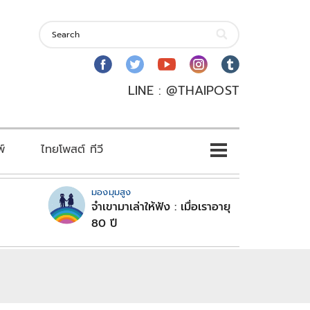
LINE : @THAIPOST
พ์
ไทยโพสต์ ทีวี
มองมุมสูง
จำเขามาเล่าให้ฟัง : เมื่อเราอายุ
80 ปี