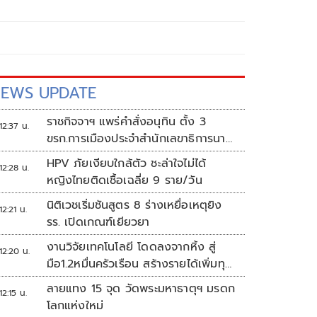
EWS UPDATE
ราชกิจจาฯ แพร่คำสั่งอนุทิน ตั้ง 3
12:37 น.
ขรก.การเมืองประจำสำนักเลขาธิการนา
ยกฯ
HPV ภัยเงียบใกล้ตัว ชะล่าใจไม่ได้
12:28 น.
หญิงไทยติดเชื้อเฉลี่ย 9 ราย/วัน
นิติเวชเริ่มชันสูตร 8 ร่างเหยื่อเหตุยิง
12:21 น.
รร. เปิดเกณฑ์เยียวยา
งานวิจัยเทคโนโลยี โดดลงจากหิ้ง สู่
12:20 น.
มือ1.2หมื่นครัวเรือน สร้างรายได้เพิ่มทุก
เดือน
ลายแทง 15 จุด วัดพระมหาธาตุฯ มรดก
12:15 น.
โลกแห่งใหม่