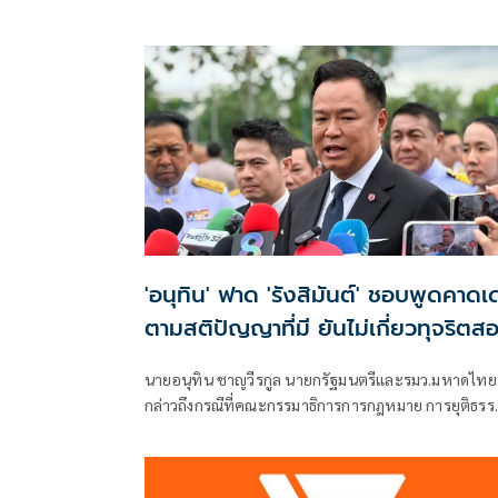
เป็
'อนุทิน' ฟาด 'รังสิมันต์' ชอบพูดคาดเ
ตามสติปัญญาที่มี ยันไม่เกี่ยวทุจริตส
ท้องถิ่น
นายอนุทิน ชาญวีรกูล นายกรัฐมนตรีและรมว.มหาดไทย
กล่าวถึงกรณีที่คณะกรรมาธิการการกฎหมาย การยุติธรร
และสิทธิมนุษยชน สภาผู้แทนราษฎร ที่มี นายรังสิมันต์ โ
เป็นประธานกรรมาธิการ มีการอ้างชื่อนายกรัฐมนตรี
เข้าไปเกี่ยวข้องกับการทุจริตสอบท้องถิ่น