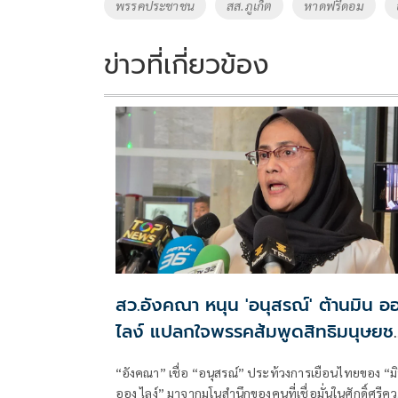
Tags
พรรคประชาชน
สส.ภูเก็ต
หาดฟรีดอม
ข่าวที่เกี่ยวข้อง
สว.อังคณา หนุน 'อนุสรณ์' ต้านมิน อ
ไลง์ แปลกใจพรรคส้มพูดสิทธิมนุษยช
แต่กลับเงียบ
“อังคณา” เชื่อ “อนุสรณ์” ประท้วงการเยือนไทยของ “ม
ออง ไลง์” มาจากมโนสำนึกของคนที่เชื่อมั่นในศักดิ์ศรีค