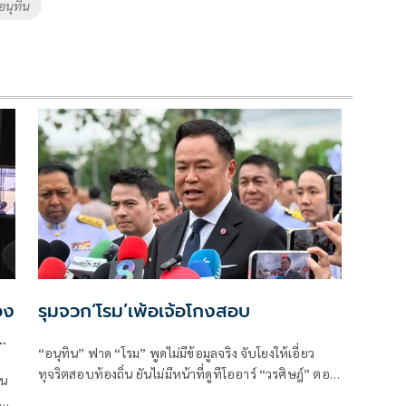
อนุทิน
อง
รุมจวก‘โรม’เพ้อเจ้อโกงสอบ
น
“อนุทิน” ฟาด “โรม” พูดไม่มีข้อมูลจริง จับโยงให้เอี่ยว
ทุจริตสอบท้องถิ่น ยันไม่มีหน้าที่ดูทีโออาร์ “วรศิษฎ์” ตอก
ิน
พูดข้อเท็จจริงไม่ครบ
วาม