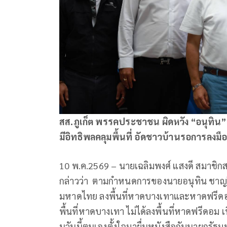
สส.ภูเก็ต พรรคประชาชน ผิดหวัง “อนุทิน” ไ
มีอิทธิพลคลุมพื้นที่ อัดชาวบ้านรอการลงมื
10 พ.ค.2569 – นายเฉลิมพงศ์ แสงดี สมาชิ
กล่าวว่า ตามกำหนดการของนายอนุทิน ชาญว
มหาดไทย ลงพื้นที่หาดบางเทาและหาดฟรีดอม 
พื้นที่หาดบางเทา ไม่ได้ลงพื้นที่หาดฟรีดอม เน
นวันนี้ตนเองตั้งใจมายื่นหนังสือกับนายกรัฐม