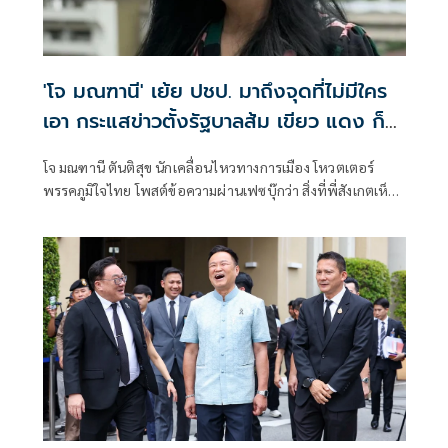
'โจ มณฑานี' เย้ย ปชป. มาถึงจุดที่ไม่มีใคร
เอา กระแสข่าวตั้งรัฐบาลส้ม เขียว แดง ก็
ยังไม่มีฟ้าเลย
โจ มณฑานี ตันติสุข นักเคลื่อนไหวทางการเมือง โหวตเตอร์
พรรคภูมิใจไทย โพสต์ข้อความผ่านเฟซบุ๊กว่า สิ่งที่พี่สังเกตเห็น
ในกระแสข่าวรัฐบาลส้มโอแดงคือ ไม่มีฟ้าอยู่ในนั้นเลย มาถึงจุด
ที่เป็นพรรคที่ทุกฝั่งลืมได้ไงเนี้ย