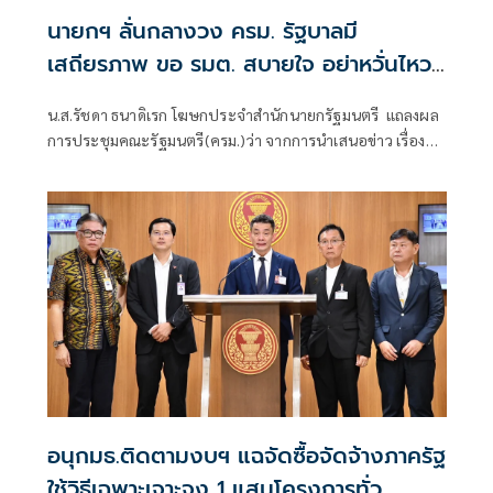
นายกฯ ลั่นกลางวง ครม. รัฐบาลมี
เสถียรภาพ ขอ รมต. สบายใจ อย่าหวั่นไหว
คำถามยุยง
น.ส.รัชดา ธนาดิเรก โฆษกประจำสำนักนายกรัฐมนตรี แถลงผล
การประชุมคณะรัฐมนตรี(ครม.)ว่า จากการนำเสนอข่าว เรื่อง
เสถียรภาพของรัฐบาล ซึ่งสื่อมวลชนรับทราบคำตอบจากพรรค
ร่วมรัฐบาลและนายกฯไปแล้วว่า รัฐบาลนี้มีเสถียรภาพและ
ทำงานร่วมกันอย่างเต็มที่
อนุกมธ.ติดตามงบฯ แฉจัดซื้อจัดจ้างภาครัฐ
ใช้วิธีเฉพาะเจาะจง 1 แสนโครงการทั่ว