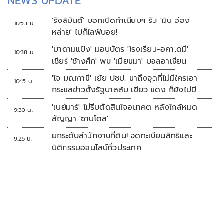
NEWS UPDATE
'รังสิมันต์' บอกเปิดทำเนียบฯ รับ 'มิน อ่อง
10:53 น.
หล่าย' ไปก็ไลฟ์บอย!
'มาดามแป้ง' มอบบัตร 'โรงเรียน-อคาเดมี'
10:38 น.
เชียร์ 'ช้างศึก' พบ 'เมียนมา' บอลอาเซียน
'โจ มณฑานี' เย้ย ปชป. มาถึงจุดที่ไม่มีใครเอา
10:15 น.
กระแสข่าวตั้งรัฐบาลส้ม เขียว แดง ก็ยังไม่มีฟ้า
เลย
'เนย์มาร์' ไม่รีบตัดสินใจอนาคต หลังใกล้หมด
9:30 น.
สัญญา 'ซานโตส'
ยกระดับสำนักงานที่ดิน! จดทะเบียนสิทธิและ
9:26 น.
นิติกรรมออนไลน์ทั่วประเทศ