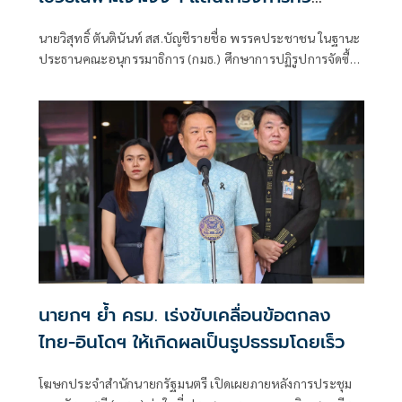
ประเทศ เอื้อทุจริตงบกว่า 5 หมื่นล้านบาท
นายวิสุทธิ์ ตันตินันท์ สส.บัญชีรายชื่อ พรรคประชาชน ในฐานะ
ประธานคณะอนุกรรมาธิการ (กมธ.) ศึกษาการปฏิรูปการจัดซื้อ
จัดจ้างภาครัฐ ภายใต้คณะกรรมาธิการศึกษาการจัดทำและ
ติดตามการบริหารงบประมาณ สภาผู้แทนราษฎร แถลงความ
คืบหน้า "การศึกษาการปฏิรูปการจัดซื้อจัดจ้างภาครัฐ" ว่า คณะ
อนุกรรมาธิการชุดนี้ประกอบด้วยตัวแทน สส.
นายกฯ ย้ำ ครม. เร่งขับเคลื่อนข้อตกลง
ไทย-อินโดฯ ให้เกิดผลเป็นรูปธรรมโดยเร็ว
โฆษกประจำสำนักนายกรัฐมนตรี เปิดเผยภายหลังการประชุม