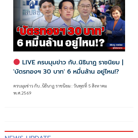
LIVE ครบมุมข่าว กับ..นิธินาฏ ราชนิยม |
'บัตรทองฯ 30 บาท' 6 หมื่นล้าน อยู่ไหน!?
ครบมุมข่าว กับ..นิธินาฏ ราชนิยม : วันพุธที่ 5 สิงหาคม
พ.ศ.2569