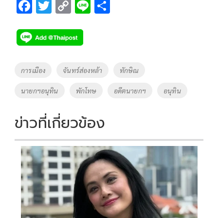
F
T
C
Li
S
ac
wi
o
n
h
e
tt
p
e
ar
b
er
y
e
o
Li
Tags
การเมือง
จันทร์ส่องหล้า
ทักษิณ
o
n
นายกฯอนุทิน
พักโทษ
อดีตนายกฯ
อนุทิน
k
k
ข่าวที่เกี่ยวข้อง