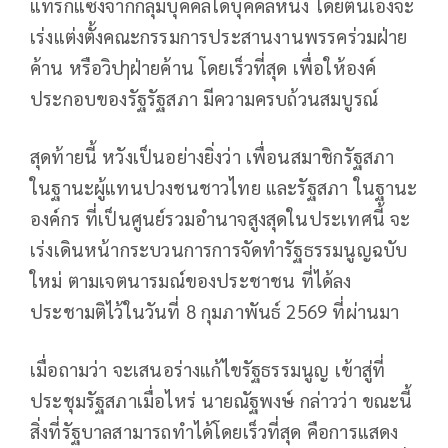
แทรกแซงจากกลุ่มบุคคลใดบุคคลหนึ่ง โดยตนเองจะ
เร่งแต่งตั้งคณะกรรมการประสานงานพรรคร่วมฝ่าย
ค้าน หรือวิปๅฝ่ายค้าน โดยเร็วที่สุด เพื่อให้องค์
ประกอบของรัฐรัฐสภา มีความครบถ้วนสมบูรณ์
สุดท้ายนี้ หวังเป็นอย่างยิ่งว่า เพื่อนสมาชิกรัฐสภา
ในฐานะผู้แทนปวงชนชาวไทย และรัฐสภา ในฐานะ
องค์กร ที่เป็นศูนย์รวมอำนาจสูงสุดในประเทศนี้ จะ
เร่งเดินหน้ากระบวนการการจัดทำรัฐธรรมนูญฉบับ
ใหม่ ตามเจตนารมณ์ของประชาชน ที่ได้ลง
ประชามติไว้ในวันที่ 8 กุมภาพันธ์ 2569 ที่ผ่านมา
เมื่อถามว่า จะเสนอร่างแก้ไขรัฐธรรมนูญ เข้าสู่ที่
ประชุมรัฐสภาเมื่อไหร่ นายณัฐพงษ์ กล่าวว่า ขณะนี้
สิ่งที่รัฐบาลสามารถทำได้โดยเร็วที่สุด คือการแสดง