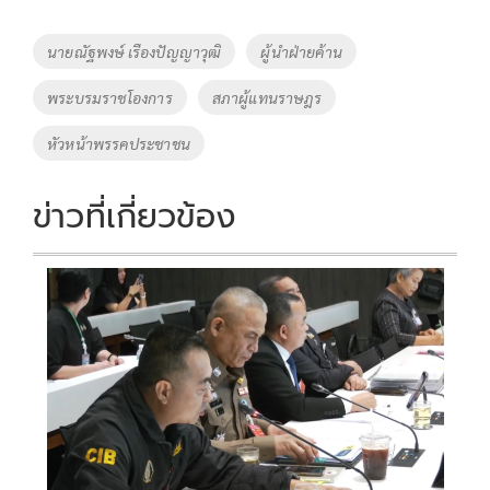
b
er
y
e
o
Li
Tags
นายณัฐพงษ์ เรืองปัญญาวุฒิ
ผู้นำฝ่ายค้าน
o
n
พระบรมราชโองการ
สภาผู้แทนราษฎร
k
k
หัวหน้าพรรคประชาชน
ข่าวที่เกี่ยวข้อง