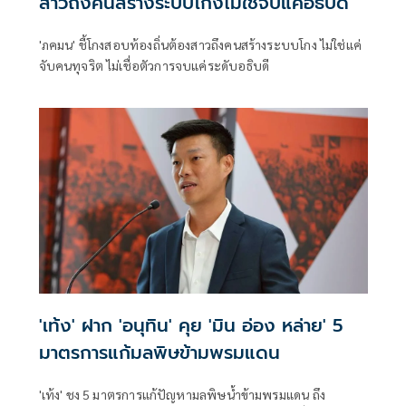
สาวถึงคนสร้างระบบโกงไม่ใช่จบแค่อธิบดี
'ภคมน' ชี้โกงสอบท้องถิ่นต้องสาวถึงคนสร้างระบบโกง ไม่ใช่แค่
จับคนทุจริต ไม่เชื่อตัวการจบแค่ระดับอธิบดี
'เท้ง' ฝาก 'อนุทิน' คุย 'มิน อ่อง หล่าย' 5
มาตรการแก้มลพิษข้ามพรมแดน
'เท้ง' ชง 5 มาตรการแก้ปัญหามลพิษน้ำข้ามพรมแดน ถึง