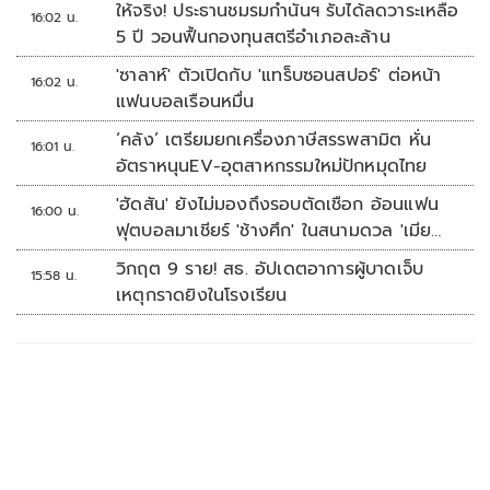
ให้จริง! ประธานชมรมกำนันฯ รับได้ลดวาระเหลือ
16:02 น.
5 ปี วอนฟื้นกองทุนสตรีอำเภอละล้าน
'ซาลาห์' ตัวเปิดกับ 'แทร็บซอนสปอร์' ต่อหน้า
16:02 น.
แฟนบอลเรือนหมื่น
‘คลัง’ เตรียมยกเครื่องภาษีสรรพสามิต หั่น
16:01 น.
อัตราหนุนEV-อุตสาหกรรมใหม่ปักหมุดไทย
'ฮัดสัน' ยังไม่มองถึงรอบตัดเชือก อ้อนแฟน
16:00 น.
ฟุตบอลมาเชียร์ 'ช้างศึก' ในสนามดวล 'เมีย
นมา'
วิกฤต 9 ราย! สธ. อัปเดตอาการผู้บาดเจ็บ
15:58 น.
เหตุกราดยิงในโรงเรียน