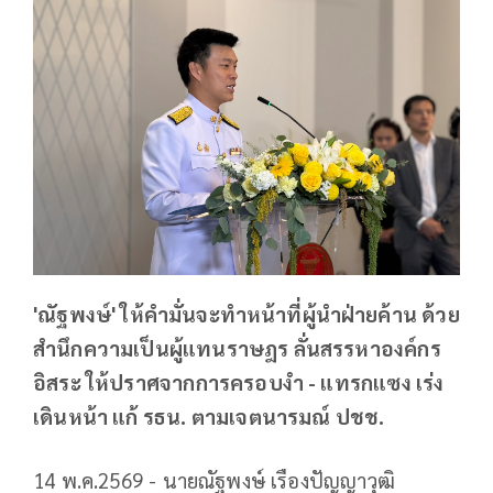
'ณัฐพงษ์' ให้คำมั่นจะทำหน้าที่ผู้นำฝ่ายค้าน ด้วย
สำนึกความเป็นผู้แทนราษฎร ลั่นสรรหาองค์กร
อิสระ ให้ปราศจากการครอบงำ - แทรกแซง เร่ง
เดินหน้า แก้ รธน. ตามเจตนารมณ์ ปชช.
14 พ.ค.2569 - นายณัฐพงษ์ เรืองปัญญาวุฒิ