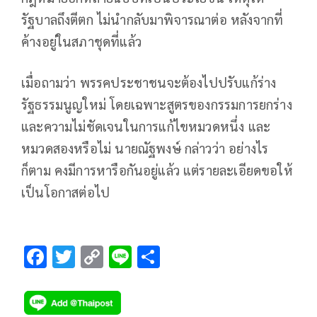
รัฐบาลถึงตีตก ไม่นำกลับมาพิจารณาต่อ หลังจากที่
ค้างอยู่ในสภาชุดที่แล้ว
เมื่อถามว่า พรรคประชาชนจะต้องไปปรับแก้ร่าง
รัฐธรรมนูญใหม่ โดยเฉพาะสูตรของกรรมการยกร่าง
และความไม่ชัดเจนในการแก้ไขหมวดหนึ่ง และ
หมวดสองหรือไม่ นายณัฐพงษ์ กล่าวว่า อย่างไร
ก็ตาม คงมีการหารือกันอยู่แล้ว แต่รายละเอียดขอให้
เป็นโอกาสต่อไป
F
T
C
Li
S
ac
wi
o
n
h
e
tt
p
e
ar