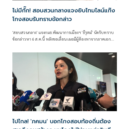
ไม่มีกั๊ก! สอบสวนกลางแจงยิบไทมไลน์แก๊ง
โกงสอบรับทราบข้อกล่าว
'สอบสวนกลาง' แจงกมธ.พัฒนาการเมืองฯ 'ธีรุตม์' นัดรับทราบ
ข้อกล่าวหา 6 ส.ค.นี้ หลังขอเลื่อน เผยมีผู้ต้องหาจากภาคเอกชน
รับสารภาพ 1 คนแล้ว เตรียมส่งข้อมูลหลักฐานไปยัง ป.ป.ช. ต่อ
ไปไกล! 'ภคมน' บอกโกงสอบท้องถิ่นต้อง