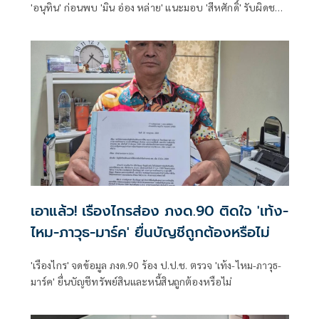
'อนุทิน' ก่อนพบ 'มิน อ่อง หล่าย' แนะมอบ 'สีหศักดิ์' รับผิดชอบ
หลัก ฝ่ายค้านติดตามความคืบหน้าทุกไตรมาส
เอาแล้ว! เรืองไกรส่อง ภงด.90 ติดใจ 'เท้ง-
ไหม-ภาวุธ-มาร์ค' ยื่นบัญชีถูกต้องหรือไม่
'เรืองไกร' จดข้อมูล ภงด.90 ร้อง ป.ป.ช. ตรวจ 'เท้ง-ไหม-ภาวุธ-
มาร์ค' ยื่นบัญชีทรัพย์สินและหนี้สินถูกต้องหรือไม่