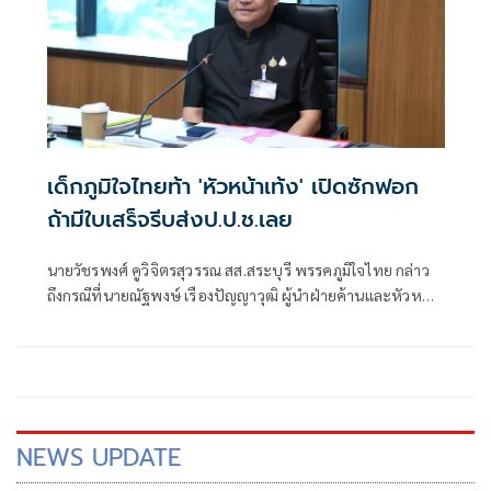
เด็กภูมิใจไทยท้า 'หัวหน้าเท้ง' เปิดซักฟอก
ถ้ามีใบเสร็จรีบส่งป.ป.ช.เลย
นายวัชรพงศ์ คูวิจิตรสุวรรณ สส.สระบุรี พรรคภูมิใจไทย กล่าว
ถึงกรณีที่นายณัฐพงษ์ เรืองปัญญาวุฒิ ผู้นำฝ่ายค้านและหัวหน้า
พรรคประชา
NEWS UPDATE