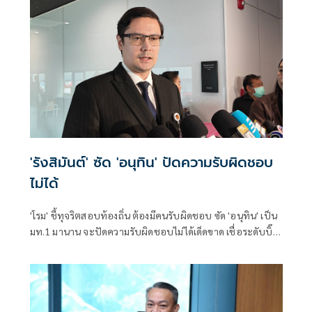
'รังสิมันต์' ซัด 'อนุทิน' ปัดความรับผิดชอบ
ไม่ได้
'โรม' ชี้ทุจริตสอบท้องถิ่น ต้องมีคนรับผิดชอบ ซัด 'อนุทิน' เป็น
มท.1 มานาน จะปัดความรับผิดชอบไม่ได้เด็ดขาด เชื่อระดับบิ๊ก
ไฟเขียว จนเกิดมหากาพย์ทุจริตพ่วงข้อหาอั้งยี่- อาชญากรรม
ลักษณะอื่น