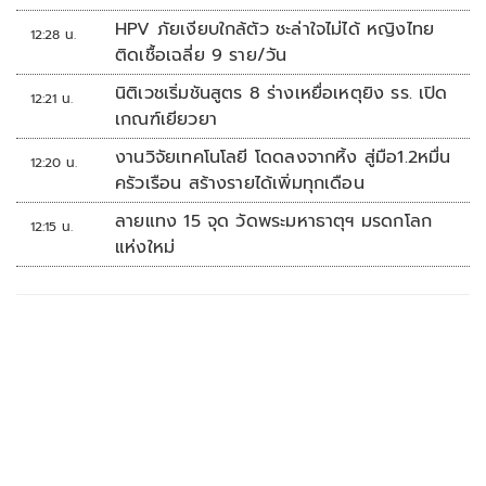
HPV ภัยเงียบใกล้ตัว ชะล่าใจไม่ได้ หญิงไทย
12:28 น.
ติดเชื้อเฉลี่ย 9 ราย/วัน
นิติเวชเริ่มชันสูตร 8 ร่างเหยื่อเหตุยิง รร. เปิด
12:21 น.
เกณฑ์เยียวยา
งานวิจัยเทคโนโลยี โดดลงจากหิ้ง สู่มือ1.2หมื่น
12:20 น.
ครัวเรือน สร้างรายได้เพิ่มทุกเดือน
ลายแทง 15 จุด วัดพระมหาธาตุฯ มรดกโลก
12:15 น.
แห่งใหม่