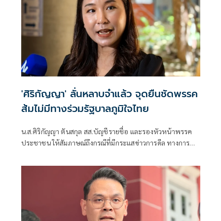
'ศิริกัญญา' ลั่นหลาบจำแล้ว จุดยืนชัดพรรค
ส้มไม่มีทางร่วมรัฐบาลภูมิใจไทย
น.ส.ศิริกัญญา ตันสกุล สส.บัญชีรายชื่อ และรองหัวหน้าพรรค
ประชาชน ให้สัมภาษณ์ถึงกรณีที่มีกระแสข่าวการดีล ทางการ
เมืองระหว่างฝั่งสีแดงกับฝั่งสีเขียวจนทำให้รัฐบาลสั่นคลอน ว่า
จริงๆ แล้วถึงไม่มีการ ดีลระหว่างเขียวกับแดง รัฐบาลก็มีความสั่น
คลอนอยู่จากปัญหา 108 พันประการ ตั้งแต่เริ่มตั้งรัฐบาลมา
อายุเพียง 3 เดือน แต่ข่าวฉาว ข่าวไม่ดีต่างๆ ตั้งแต่การทุจริต
คอร์รัปชัน การโกงสว.