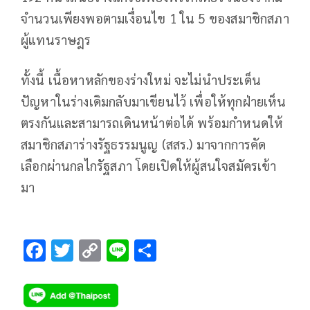
จำนวนเพียงพอตามเงื่อนไข 1 ใน 5 ของสมาชิกสภา
ผู้แทนราษฎร
ทั้งนี้ เนื้อหาหลักของร่างใหม่ จะไม่นำประเด็น
ปัญหาในร่างเดิมกลับมาเขียนไว้ เพื่อให้ทุกฝ่ายเห็น
ตรงกันและสามารถเดินหน้าต่อได้ พร้อมกำหนดให้
สมาชิกสภาร่างรัฐธรรมนูญ (สสร.) มาจากการคัด
เลือกผ่านกลไกรัฐสภา โดยเปิดให้ผู้สนใจสมัครเข้า
มา
F
T
C
Li
S
ac
wi
o
n
h
e
tt
p
e
ar