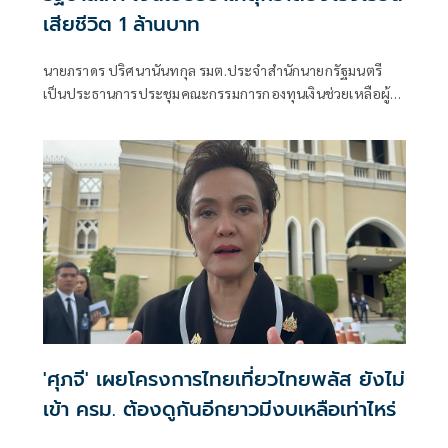
เสียชีวิต 1 ล้านบาท
นายภราดร ปริศนานันทกุล รมต.ประจำสำนักนายกรัฐมนตรี
เป็นประธานการประชุมคณะกรรมการกองทุนเงินช่วยเหลือผู้
ประสบสาธารณภัย กรณีเหตุการณ์ยิงครูและนักเรียนในพื้นที่
จังหวัดนนทบุรี เพื่อพิจารณาเงินเยียวยาช่วยเหลือ โดยมีนาง
ยุพา ทวีวัฒนะกิจบวร ปลัดสำนักนายกรัฐมนตรี รายงานถึง
สถานะเงินช่วยเหลือของกองทุน ขณะนี้เหลืออยู่ที่ 254 ล้าน
บาท
'ศุภจี' เผยโครงการไทยเที่ยวไทยพลัส ยังไม่
เข้า ครม. ต้องดูกันอีกยาวมีงบเหลือเท่าไหร่