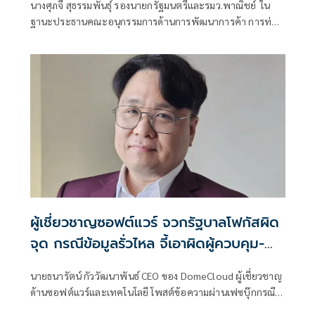
นางศุภจี สุธรรมพันธุ์ รองนายกรัฐมนตรีและรมว.พาณิชย์ ใน
ฐานะประธานคณะอนุกรรมการด้านการพัฒนาการค้า การท่อง
เที่ยวและเศรษฐกิจชุมชน ภายใต้คณะกรรมการร่วมภาครัฐและ
เอกชนเพื่อแก้ไขปัญหาทางเศรษฐกิจ (กรอ.) กล่าวถึง การ
พิจารณาโครงการไทยเที่ยวไทย พลัส ว่า ขณะนี้กำลังพูดคุยกัน
อยู่ เพราะต้องดูว่า เงินที่เรามีอยู่ในวงเงินที่จำกัดขณะนี้ ต้องดู
การผ่านงบประมาณใ
ผู้เชี่ยวชาญซอฟต์แวร์ จวกรัฐบาลโฟกัสผิด
จุด กรณีข้อมูลรั่วไหล จี้เอาผิดผู้ควบคุม-
เจ้าของระบบตามกฎหมาย PDPA
นายธนารัตน์ กัววัฒนาพันธ์ CEO ของ DomeCloud ผู้เชี่ยวชาญ
ด้านซอฟต์แวร์และเทคโนโลยี โพสต์ข้อความผ่านเฟซบุ๊กกรณี
ข้อมูลส่วนบุคคลรั่ว ว่า จากกรณีที่คุณภราดร