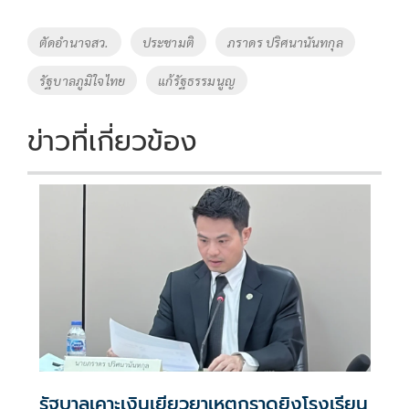
b
er
y
e
o
Li
Tags
ตัดอำนาจสว.
ประชามติ
ภราดร ปริศนานันทกุล
o
n
รัฐบาลภูมิใจไทย
แก้รัฐธรรมนูญ
k
k
ข่าวที่เกี่ยวข้อง
รัฐบาลเคาะเงินเยียวยาเหตุกราดยิงโรงเรียน