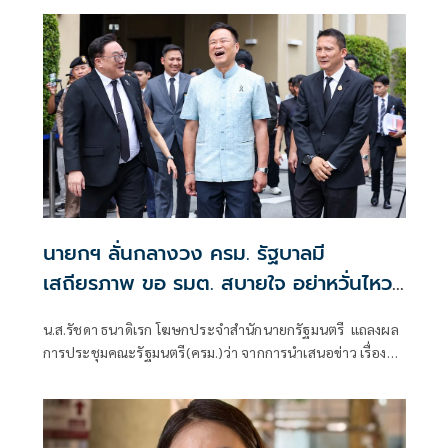
นายกฯ ลั่นกลางวง ครม. รัฐบาลมี
เสถียรภาพ ขอ รมต. สบายใจ อย่าหวั่นไหว
คำถามยุยง
น.ส.รัชดา ธนาดิเรก โฆษกประจำสำนักนายกรัฐมนตรี แถลงผล
การประชุมคณะรัฐมนตรี(ครม.)ว่า จากการนำเสนอข่าว เรื่อง
เสถียรภาพของรัฐบาล ซึ่งสื่อมวลชนรับทราบคำตอบจากพรรค
ร่วมรัฐบาลและนายกฯไปแล้วว่า รัฐบาลนี้มีเสถียรภาพและ
ทำงานร่วมกันอย่างเต็มที่