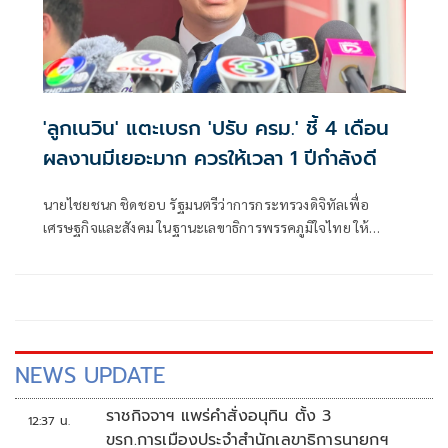
'ลูกเนวิน' แตะเบรก 'ปรับ ครม.' ชี้ 4 เดือน
ผลงานมีเยอะมาก ควรให้เวลา 1 ปีกำลังดี
นายไชยชนก ชิดชอบ รัฐมนตรีว่าการกระทรวงดิจิทัลเพื่อ
เศรษฐกิจและสังคม ในฐานะเลขาธิการพรรคภูมิใจไทย ให้
สัมภาษณ์กรณี กระแสข่าวเรียกร้องให้มีการปรับคณะรัฐมนตรี
(ครม.) และปรับกลุ่มลูกเทพที่ไม่มีผลงานออก ว่า สำหรับการ
ปรับครม.
NEWS UPDATE
ราชกิจจาฯ แพร่คำสั่งอนุทิน ตั้ง 3
12:37 น.
ขรก.การเมืองประจำสำนักเลขาธิการนายกฯ