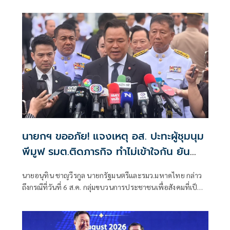
มนุษยชน สภาผู้แทนราษฎร ที่มี นายรังสิมันต์ โรม เป็นประธาน
กรรมาธิการ มีการอ้างชื่อนายกรัฐมนตรี เข้าไปเกี่ยวข้องกับการ
ทุจริตสอบท้องถิ่น
นายกฯ ขออภัย! แจงเหตุ อส. ปะทะผู้ชุมนุม
พีมูฟ รมต.ติดภารกิจ ทำไม่เข้าใจกัน ยัน
พร้อมคุยหาทางออก
นายอนุทิน ชาญวีรกูล นายกรัฐมนตรีและรมว.มหาดไทย กล่าว
ถึงกรณีที่วันที่ 6 ส.ค. กลุ่มขบวนการประชาชนเพื่อสังคมที่เป็น
ธรรม (พีมูฟ) และเครือข่ายบุกเข้าไปที่กระทรวงมหาดไทย ได้มี
การกำชับเพื่อไม่ให้เกิดการบานปลายอย่างไรหรือไม่ ว่า เมื่อวัน
ที่ 6 ส.ค.