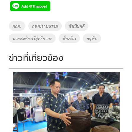
e
tt
p
e
ar
b
er
y
e
o
Li
Tags
กกต.
กองปราบปราม
ดำเนินคดี
o
n
นายสมชัย ศรีสุทธิยากร
ฟ้องร้อง
อนุทิน
k
k
ข่าวที่เกี่ยวข้อง