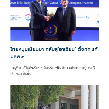
ไทยหนุนเมียนมา กลับสู่‘อาเซียน’ ตั้งกก.แก้
มลพิษ
"อนุทิน” เปิดทำเนียบฯ ต้อนรับ “มิน อ่อง หล่าย” อบอุ่น หารือ
เต็มคณะชื่นมื่น