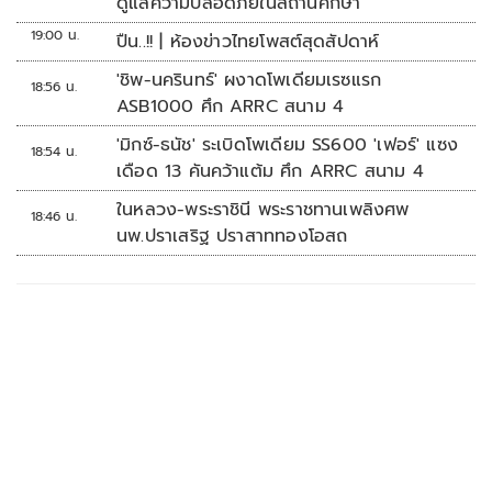
ดูแลความปลอดภัยในสถานศึกษา
19:00 น.
ปืน..!! | ห้องข่าวไทยโพสต์สุดสัปดาห์
'ชิพ-นครินทร์' ผงาดโพเดียมเรซแรก
18:56 น.
ASB1000 ศึก ARRC สนาม 4
'มิกซ์-ธนัช' ระเบิดโพเดียม SS600 'เฟอร์' แซง
18:54 น.
เดือด 13 คันคว้าแต้ม ศึก ARRC สนาม 4
ในหลวง-พระราชินี พระราชทานเพลิงศพ
18:46 น.
นพ.ปราเสริฐ ปราสาททองโอสถ