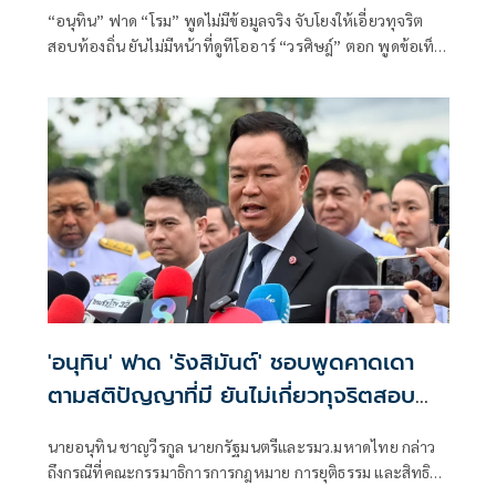
“อนุทิน” ฟาด “โรม” พูดไม่มีข้อมูลจริง จับโยงให้เอี่ยวทุจริต
สอบท้องถิ่น ยันไม่มีหน้าที่ดูทีโออาร์ “วรศิษฎ์” ตอก พูดข้อเท็จ
จริงไม่ครบ
'อนุทิน' ฟาด 'รังสิมันต์' ชอบพูดคาดเดา
ตามสติปัญญาที่มี ยันไม่เกี่ยวทุจริตสอบ
ท้องถิ่น
นายอนุทิน ชาญวีรกูล นายกรัฐมนตรีและรมว.มหาดไทย กล่าว
ถึงกรณีที่คณะกรรมาธิการการกฎหมาย การยุติธรรม และสิทธิ