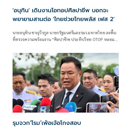
'อนุทิน' เดินงานโอทอปศิลปาชีพ บอกจะ
พยายามสานต่อ 'ไทยช่วยไทยพลัส เฟส 2'
นายอนุทิน ชาญวีรกูล นายกรัฐมนตรีและรมว.มหาดไทย ลงพื้น
ที่ตรวจความพร้อมงาน “ศิลปาชีพ ประทีปไทย OTOP หลอม
ดวงใจด้วยพระบารมี” ปี 2569 ซึ่งจัดขึ้นระหว่างวันที่ 8–16
สิงหาคม นี้ ณ อาคารชาเลนเจอร์ 1–3 อิมแพ็ค เมืองทองธานี ซึ่ง
นายกรัฐมนตรีจะเดินทางมาเปิดงานอย่างเป็นทางการ ในวัน
จันทร์ที่ 10 สิงหาคม
รุมจวก‘โรม’เพ้อเจ้อโกงสอบ