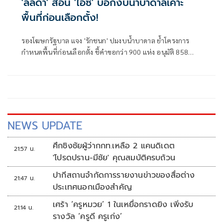
'ลลิดา' สอน 'ไอซ์' บอกงบน้ำบาดาลเคาะ
พื้นที่ก่อนเลือกตั้ง!
รองโฆษกรัฐบาล แจง 'รักชนก' ปมงบน้ำบาดาล ย้ำโครงการ
กำหนดพื้นที่ก่อนเลือกตั้ง ชี้คำขอกว่า 900 แห่ง อนุมัติ 858
แห่งตามหลักเกณฑ์ ไม่ใช่จัดสรรตามการเมือง
NEWS UPDATE
ศึกชิงชัยผู้ว่ากกท.เหลือ 2 แคนดิเดต
21:57 น.
'โปรดปราน-มีชัย' คุณสมบัติครบถ้วน
ปากีสถานจำกัดการรายงานข่าวของสื่อต่าง
21:47 น.
ประเทศนอกเมืองสำคัญ
เศร้า ‘ครูหมวย’ 1 ในเหยื่อกราดยิง เพิ่งรับ
21:14 น.
รางวัล ‘ครูดี ครูเก่ง’