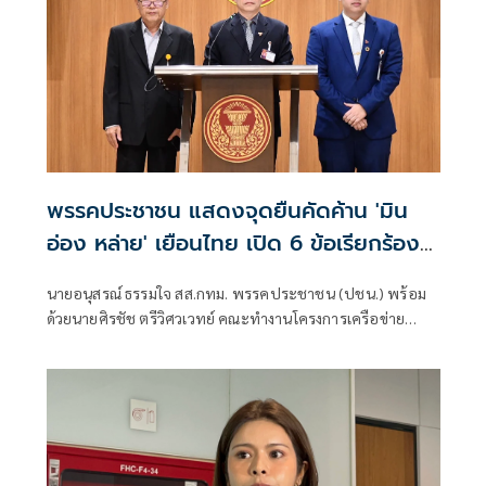
พรรคประชาชน แสดงจุดยืนคัดค้าน 'มิน
อ่อง หล่าย' เยือนไทย เปิด 6 ข้อเรียกร้อง
รัฐสภา-รัฐบาล
นายอนุสรณ์ ธรรมใจ สส.กทม. พรรคประชาชน (ปชน.) พร้อม
ด้วยนายศิรชัช ตรีวิศวเวทย์ คณะทำงานโครงการเครือข่าย
ประชาธิปไตยอาเซียนเพื่อสันติภาพ สิทธิมนุษยชน และการ
พัฒนาอย่างยั่งยืน แถลงคัดค้านการเยือนไทยอย่างเป็นทางการ
ของพลเอกอาวุโส มิน ออง ไลง์