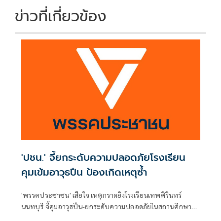
ข่าวที่เกี่ยวข้อง
'ปชน.' จี้ยกระดับความปลอดภัยโรงเรียน
คุมเข้มอาวุธปืน ป้องเกิดเหตุซ้ำ
'พรรคประชาชน' เสียใจ เหตุกราดยิงโรงเรียนเทพศิรินทร์
นนทบุรี จี้คุมอาวุธปืน-ยกระดับความปลอดภัยในสถานศึกษา
ของดเผยแพร่ความรุนแรง