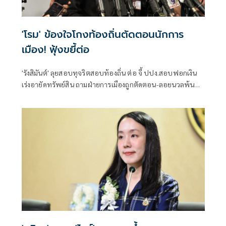
'โรม' ข้องใจโกงท้องถิ่นตัดตอนนักการ
เมือง! ฟุ้งขยี้ต่อ
'รังสิมันต์' ลุยสอบทุจริตสอบท้องถิ่น ต่อ จี้ ปปง.สอบฟอกเงิน
เร่งอายัดทรัพย์สิน ถามฝ่ายการเมืองถูกตัดตอน-ลอยนวลพ้นผิด
เหน็บ 'อนุทิน' รับแต่ชอบ ไม่รู้ในอนาคตมาตรการป้องกันจะ
รัดกุมหรือไม่