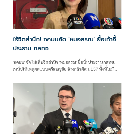
ไร้จิตสำนึก! ภคมนอัด 'หมอสรณ' ยื้อเก้าอี้
ประธาน กสทช.
'ภคมน' ซัด ไม่เห็นจิตสำนึก 'หมอสรณ' ยื้อนั่งประธาน กสทช.
เหน็บให้เหตุผลแบบศรีธนญชัย อ้างกลัวผิดม. 157 ทั้งที่ไม่มี
คุณสมบัติตั้งแต่แรก จี้ 'นายกฯ' เลิกแบก ยื่นโปรดเกล้าฯปลดพ้น
ตำแหน่งได้แล้ว