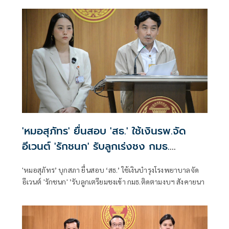
'หมอสุภัทร' ยื่นสอบ 'สธ.' ใช้เงินรพ.จัด
อีเวนต์ 'รักชนก' รับลูกเร่งชง กมธ.
สังคายนา
'หมอสุภัทร’ บุกสภา ยื่นสอบ ‘สธ.’ ใช้เงินบำรุงโรงพยาบาลจัด
อีเวนต์ 'รักชนก' ’รับลูกเตรียมชงเข้า กมธ.ติดตามงบฯ สังคายนา