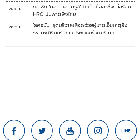
กต.ซัด 'ทอม แอนดรูส์' ไม่เป็นมืออาชีพ จ่อร้อง
20:51 น.
HRC ปมพาดพิงไทย
'ยศชนัน' รุดบริจาคเลือดช่วยผู้บาดเจ็บเหตุยิง
20:31 น.
รร.เทพศิรินทร์ ชวนประชาชนร่วมบริจาค