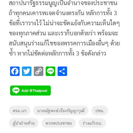
สถาปนารัฐธรรมนูญเป็นอำนาจของประชาชน
ถ้าทุกคนเคารพเจตจำนงตรงกัน หลักการทั้ง 3
ข้อที่เราวางไว้ ไม่น่าจะขัดแย้งกับความเห็นใดๆ
ของทุกภาคส่วน และเราก็บอกด้วยว่า พร้อมจะ
สนับสนุนร่างแก้ไขของพรรคการเมืองอื่นๆ ด้วย
ซ้ำ หากไม่ขัดต่อหลักการทั้ง 3 ข้อดังกล่าว
F
T
C
Li
S
ac
wi
o
n
h
e
tt
p
e
ar
b
er
y
e
o
Li
Tags
ครม.เงา
นายณัฐพงษ์ เรืองปัญญาวุฒิ
ปชน.
o
n
ผู้นำฝ่ายค้าน
พรรคประชาชน
ร่างแก้รธน.
k
k