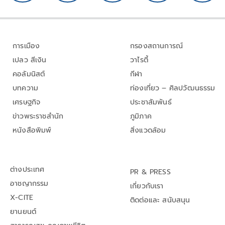
การเมือง
กรองสถานการณ์
เปลว สีเงิน
วาไรตี้
คอลัมนิสต์
กีฬา
บทความ
ท่องเที่ยว – ศิลปวัฒนธรรม
เศรษฐกิจ
ประชาสัมพันธ์
ข่าวพระราชสำนัก
ภูมิภาค
หนังสือพิมพ์
สิ่งแวดล้อม
ต่างประเทศ
PR & PRESS
อาชญากรรม
เกี่ยวกับเรา
X-CITE
ติดต่อและ สนับสนุน
ยานยนต์