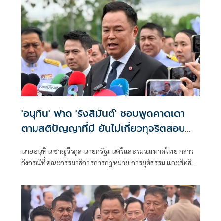
'อนุทิน' ฟาด 'รังสิมันต์' ชอบพูดคาดเดา
ตามสติปัญญาที่มี ยันไม่เกี่ยวทุจริตสอบ
ท้องถิ่น
นายอนุทิน ชาญวีรกูล นายกรัฐมนตรีและรมว.มหาดไทย กล่าว
ถึงกรณีที่คณะกรรมาธิการการกฎหมาย การยุติธรรม และสิทธิ
มนุษยชน สภาผู้แทนราษฎร ที่มี นายรังสิมันต์ โรม เป็นประธาน
กรรมาธิการ มีการอ้างชื่อนายกรัฐมนตรี เข้าไปเกี่ยวข้องกับการ
ทุจริตสอบท้องถิ่น