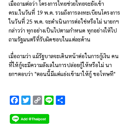
เมื่อถามต่อว่า โครงการไทยช่วยไทยจะยังเข้า
ครม.ในวันที่ 19 พ.ค. รวมถึงการลงทะเบียนโครงการ
ในวันที่ 25 พ.ค. จะดําเนินการต่อใช่หรือไม่ นายกฯ
กล่าวว่า ทุกอย่างเป็นไปตามกําหนด ทุกอย่างให้ไป
ถามรัฐมนตรีที่รับผิดชอบในแต่ละด้าน
เมื่อถามว่า แม้รัฐบาลจะเดินหน้าต่อในการกู้เงิน คน
ที่ให้กู้จะมีความลังเลในการปล่อยกู้ให้หรือไม่ นา
ยกฯตอบว่า "ตอนนี้มีแต่แย่งเข้ามาให้กู้ ขอโทษที"
F
T
C
Li
S
ac
wi
o
n
h
e
tt
p
e
ar
b
er
y
e