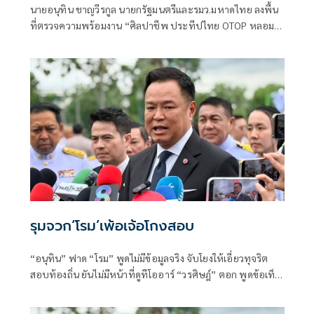
นายอนุทิน ชาญวีรกูล นายกรัฐมนตรีและรมว.มหาดไทย ลงพื้น
ที่ตรวจความพร้อมงาน “ศิลปาชีพ ประทีปไทย OTOP หลอม
ดวงใจด้วยพระบารมี” ปี 2569 ซึ่งจัดขึ้นระหว่างวันที่ 8–16
สิงหาคม นี้ ณ อาคารชาเลนเจอร์ 1–3 อิมแพ็ค เมืองทองธานี ซึ่ง
นายกรัฐมนตรีจะเดินทางมาเปิดงานอย่างเป็นทางการ ในวัน
จันทร์ที่ 10 สิงหาคม
รุมจวก‘โรม’เพ้อเจ้อโกงสอบ
“อนุทิน” ฟาด “โรม” พูดไม่มีข้อมูลจริง จับโยงให้เอี่ยวทุจริต
สอบท้องถิ่น ยันไม่มีหน้าที่ดูทีโออาร์ “วรศิษฎ์” ตอก พูดข้อเท็จ
จริงไม่ครบ