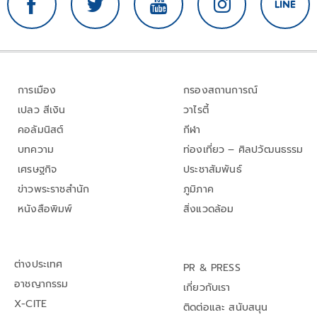
การเมือง
กรองสถานการณ์
เปลว สีเงิน
วาไรตี้
คอลัมนิสต์
กีฬา
บทความ
ท่องเที่ยว – ศิลปวัฒนธรรม
เศรษฐกิจ
ประชาสัมพันธ์
ข่าวพระราชสำนัก
ภูมิภาค
หนังสือพิมพ์
สิ่งแวดล้อม
ต่างประเทศ
PR & PRESS
อาชญากรรม
เกี่ยวกับเรา
X-CITE
ติดต่อและ สนับสนุน