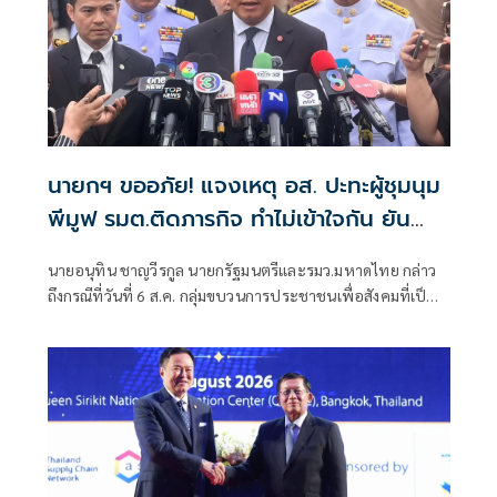
นายกฯ ขออภัย! แจงเหตุ อส. ปะทะผู้ชุมนุม
พีมูฟ รมต.ติดภารกิจ ทำไม่เข้าใจกัน ยัน
พร้อมคุยหาทางออก
นายอนุทิน ชาญวีรกูล นายกรัฐมนตรีและรมว.มหาดไทย กล่าว
ถึงกรณีที่วันที่ 6 ส.ค. กลุ่มขบวนการประชาชนเพื่อสังคมที่เป็น
ธรรม (พีมูฟ) และเครือข่ายบุกเข้าไปที่กระทรวงมหาดไทย ได้มี
การกำชับเพื่อไม่ให้เกิดการบานปลายอย่างไรหรือไม่ ว่า เมื่อวัน
ที่ 6 ส.ค.