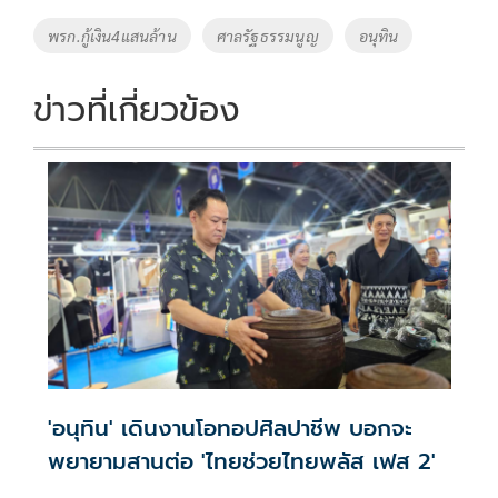
o
Li
Tags
พรก.กู้เงิน4แสนล้าน
ศาลรัฐธรรมนูญ
อนุทิน
o
n
k
k
ข่าวที่เกี่ยวข้อง
'อนุทิน' เดินงานโอทอปศิลปาชีพ บอกจะ
พยายามสานต่อ 'ไทยช่วยไทยพลัส เฟส 2'