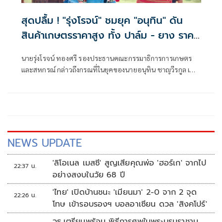
สุดปลื้ม ! "รุ่งโรจน์" ชมยุค "อนุทิน" ดัน
สินค้าเกษตรราคาสูง ทั้ง ปาล์ม - ยาง ราคา
พุ่งขึ้น สะท้อนความทุ่มเทแก้ปัญหาเป็นรูป
นายรุ่งโรจน์ ทองศรี รองประธานคณะกรรมาธิการการเกษตร
ธรรม พร้อมเดินหน้าลดต้นทุนปุ๋ยช่วย
และสหกรณ์ กล่าวถึงกรณที่ในยุคของนายอนุทิน ชาญวีรกูล เป็น
เกษตรกร
นายกรัฐมนตรี สินค้าเกษตร ข้าว ยางพารา ปาล์ม มีราคาที่สูงขึ้น
ว่า ในยุคของของท่านอนุทินเป็นนายกรัฐมนตรี
NEWS UPDATE
'ลิโอเนล เมสซี' สูญเสียคุณพ่อ 'ฮอร์เก' จากไป
22:37 น.
อย่างสงบในวัย 68 ปี
'ไทย' เปิดบ้านชนะ 'เมียนมา' 2-0 จาก 2 จุด
22:26 น.
โทษ เข้ารอบรองฯ บอลอาเซียน ดวล 'สิงคโปร์'
วธ.เตรียมพร้อม พิธีการศพในพระบรมราชานุ