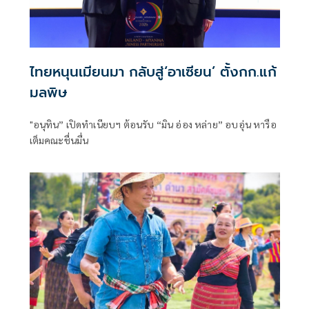
ไทยหนุนเมียนมา กลับสู่‘อาเซียน’ ตั้งกก.แก้
มลพิษ
"อนุทิน” เปิดทำเนียบฯ ต้อนรับ “มิน อ่อง หล่าย” อบอุ่น หารือ
เต็มคณะชื่นมื่น