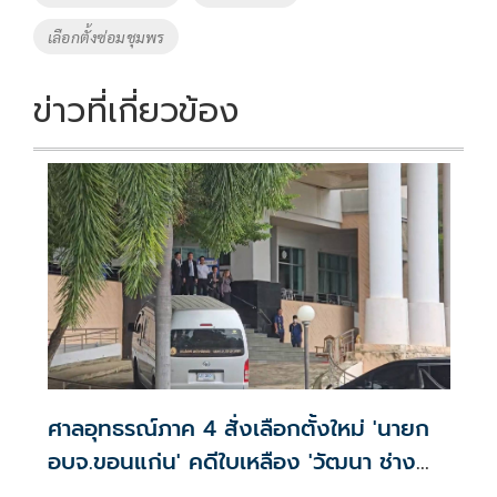
k
k
เลือกตั้งซ่อมชุมพร
ข่าวที่เกี่ยวข้อง
ศาลอุทธรณ์ภาค 4 สั่งเลือกตั้งใหม่ 'นายก
อบจ.ขอนแก่น' คดีใบเหลือง 'วัฒนา ช่าง
เหลา'