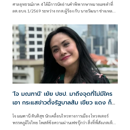
ศาลอุทธรณ์ภาค 4 ได้มีการนัดอ่านคำพิพากษาหมายเลขดำที่
ลต.อบจ.1/2569 ระหว่าง กกต.ผู้ร้อง กับ นายวัฒนา ช่างเหลา
ผู้คัดค้าน เรื่อง พรบ.การเลือกตั้งสมาชิกสภาท้องถิ่นหรือผู้
บริหารท้องถิ่น (ขอให้มีการเลือกตั้ง นายก อบจ.ใหม่)
'โจ มณฑานี' เย้ย ปชป. มาถึงจุดที่ไม่มีใคร
เอา กระแสข่าวตั้งรัฐบาลส้ม เขียว แดง ก็
ยังไม่มีฟ้าเลย
โจ มณฑานี ตันติสุข นักเคลื่อนไหวทางการเมือง โหวตเตอร์
พรรคภูมิใจไทย โพสต์ข้อความผ่านเฟซบุ๊กว่า สิ่งที่พี่สังเกตเห็น
ในกระแสข่าวรัฐบาลส้มโอแดงคือ ไม่มีฟ้าอยู่ในนั้นเลย มาถึงจุด