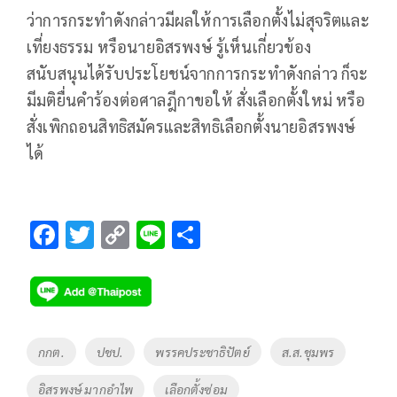
ว่าการกระทำดังกล่าวมีผลให้การเลือกตั้งไม่สุจริตและ
เที่ยงธรรม หรือนายอิสรพงษ์​ รู้เห็นเกี่ยวข้อง
สนับสนุนได้รับประโยชน์จากการกระทำดังกล่าว ก็จะ
มีมติยื่นคำร้องต่อศาลฎีกาขอให้ สั่งเลือกตั้งใหม่ หรือ
สั่งเพิกถอนสิทธิสมัครและสิทธิเลือกตั้งนายอิสรพงษ์
ได้
F
T
C
Li
S
ac
wi
o
n
h
e
tt
p
e
ar
b
er
y
e
o
Li
Tags
กกต.
ปชป.
พรรคประชาธิปัตย์
ส.ส.ชุมพร
o
n
อิสรพงษ์ มากอำไพ
เลือกตั้งซ่อม