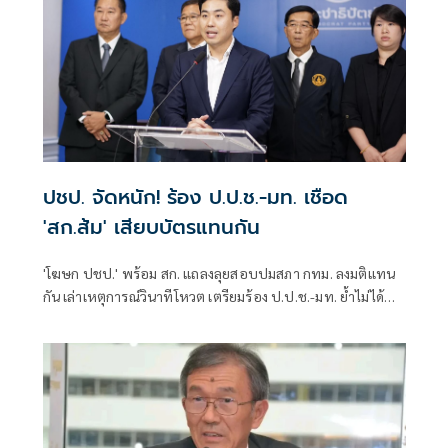
อยู่แล้ว ซึ่งต้องดูไทม์ไลน์ว่าพรรคประชาชนกำหนดช่วงไหน
เพราะเมื่อเปิดสภามา
ปชป. จัดหนัก! ร้อง ป.ป.ช.-มท. เชือด
'สก.ส้ม' เสียบบัตรแทนกัน
'โฆษก ปชป.' พร้อม สก. แถลงลุยสอบปมสภา กทม. ลงมติแทน
กัน เล่าเหตุการณ์วินาทีโหวต เตรียมร้อง ป.ป.ช.-มท. ย้ำไม่ได้
กลั่นแกล้งทางการเมือง แต่ต้องร่วมสร้างความโปร่งใส