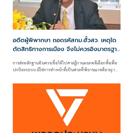
อดีตผู้พิพากษา ถอดรหัสกม.ฮั้วสว. เหตุใด
ตัดสิทธิทางการเมือง จึงไม่ควรอิงมาตรฐาน
เดียวกับคดีอาญา
การส่งหลักฐานอันควรเชื่อได้ไปศาลฎีกาแผนกคดีเลือกตั้งเพื่อ
ปกป้องระบบ มิใช่การทำหน้าที่เป็นศาลที่พิจารณาคดีอาญา
เพื่อลงโทษตัวบุคคล