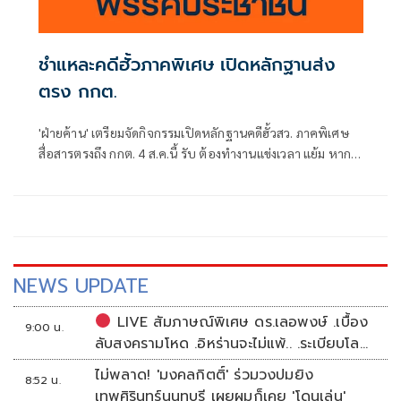
ชำแหละคดีฮั้วภาคพิเศษ เปิดหลักฐานส่ง
ตรง กกต.
'ฝ่ายค้าน' เตรียมจัดกิจกรรมเปิดหลักฐานคดีฮั้วสว. ภาคพิเศษ
สื่อสารตรงถึง กกต. 4 ส.ค.นี้ รับ ต้องทำงานแข่งเวลา แย้ม หาก
ยกคำร้องทั้งหมด-ตัดตอนบางรายส่งศาล ต้องดูเข้าข่ายละเว้น
การปฏิบัติหน้าที่หรือไม่
NEWS UPDATE
LIVE สัมภาษณ์พิเศษ ดร.เลอพงษ์ .เบื้อง
9:00 น.
ลับสงครามโหด .อิหร่านจะไม่แพ้.. .ระเบียบโลก
ใหม่ในตะวันออกกลาง…. | อิสรภาพแห่งความ
ไม่พลาด! 'มงคลกิตติ์' ร่วมวงปมยิง
8:52 น.
คิด กับ..สำราญ รอดเพชร
เทพศิรินทร์นนทบุรี เผยผมก็เคย 'โดนเล่น'