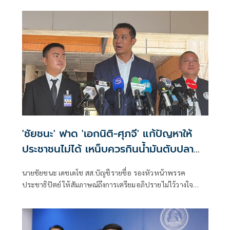
ที่เป็นพรรคที่ทุกฝั่งลืมได้ไงเนี้ย
'ชัยชนะ' ฟาด 'เอกนิติ-ศุภจี' แก้ปัญหาให้
ประชาชนไม่ได้ เหน็บควรกินน้ำมันตับปลา
สมองจะได้ดีขึ้น
นายชัยชนะ เดชเดโช สส.บัญชีรายชื่อ รองหัวหน้าพรรค
ประชาธิปัตย์ ให้สัมภาษณ์ถึงการเตรียมอภิปรายไม่ไว้วางใจ
รัฐบาลของฝ่ายค้าน ว่า ต้องให้พรรคประชาชนเป็นผู้ยื่น เมื่อ
ไหร่ที่ฝ่ายค้านมีมติว่ายื่นอภิปรายไม่ไว้วางใจ พรรคร่วมฝ่าย
ค้านก็จะนำเรื่องกลับหารือแต่ละพรรค ยืนยันว่ามีความพร้อม