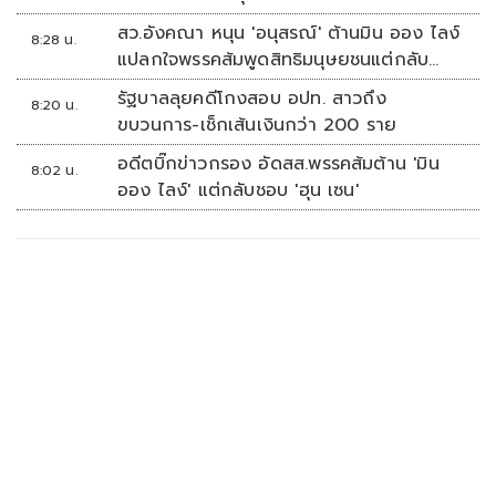
สว.อังคณา หนุน 'อนุสรณ์' ต้านมิน ออง ไลง์
8:28 น.
แปลกใจพรรคส้มพูดสิทธิมนุษยชนแต่กลับ
เงียบ
รัฐบาลลุยคดีโกงสอบ อปท. สาวถึง
8:20 น.
ขบวนการ-เช็กเส้นเงินกว่า 200 ราย
อดีตบิ๊กข่าวกรอง อัดสส.พรรคส้มต้าน 'มิน
8:02 น.
ออง ไลง์' แต่กลับชอบ 'ฮุน เซน'