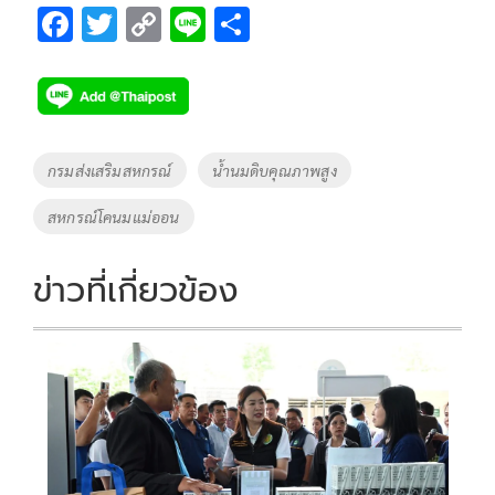
F
T
C
Li
S
ac
wi
o
n
h
e
tt
p
e
ar
b
er
y
e
o
Li
Tags
กรมส่งเสริมสหกรณ์
น้ำนมดิบคุณภาพสูง
o
n
สหกรณ์โคนมแม่ออน
k
k
ข่าวที่เกี่ยวข้อง