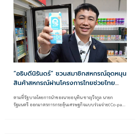
“อธิบดีนิรันดร์” ชวนสมาชิกสหกรณ์อุดหนุน
สินค้าสหกรณ์ผ่านโครงการไทยช่วยไทย
พลัส ขณะที่ร้านค้าสหกรณ์ทั่วไทยพรึบ
ตามที่รัฐบาลโดยการนำของนายอนุทิน ชาญวีรกูล นายก
เตรียมพร้อมสินค้าอุปโภคบริโภคไว้บริการ
รัฐมนตรี ออกมาตรการกระตุ้นเศรษฐกิจแบบร่วมจ่าย(Co-pay)
ลูกค้าแล้ว
ภายใต้โครงการไทยช่วยไทยพลัส ในอัตรา 60:40 โดยภาครัฐ
สมทบเงินช่วยค่าใช้จ่าย 60% สูงสุด 1,000 บาทต่อคนต่อเดือน