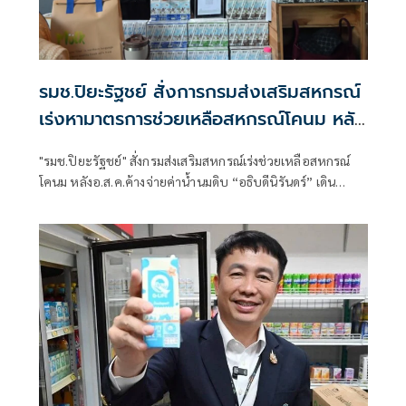
รมช.ปิยะรัฐชย์ สั่งการกรมส่งเสริมสหกรณ์
เร่งหามาตรการช่วยเหลือสหกรณ์โคนม หลัง
อ.ส.ค.ค้างจ่ายค่าน้ำนมดิบ เตรียมงบ กพส.
"รมช.ปิยะรัฐชย์" สั่งกรมส่งเสริมสหกรณ์เร่งช่วยเหลือสหกรณ์
350 ล.กู้ยืมดอกเบี้ยต่ำกรณีพิเศษเสริม
โคนม หลังอ.ส.ค.ค้างจ่ายค่าน้ำนมดิบ “อธิบดีนิรันดร์” เดิน
สภาพคล่อง
เครื่อง 4 มาตรการด่วน บรรเทาความเดือดร้อนสมาชิกสหกรณ์
โคนม พร้อมเผยปีนี้เตรียมเงินกพส.ดอกเบี้ยต่ำไว้ 350 ล้านบาท
ให้สหกรณ์กู้ยืมเป็นกรณีพิเศษ เพื่อเสริมสภาพคล่องดำเนินธุรกิจ
สหกรณ์โคนม