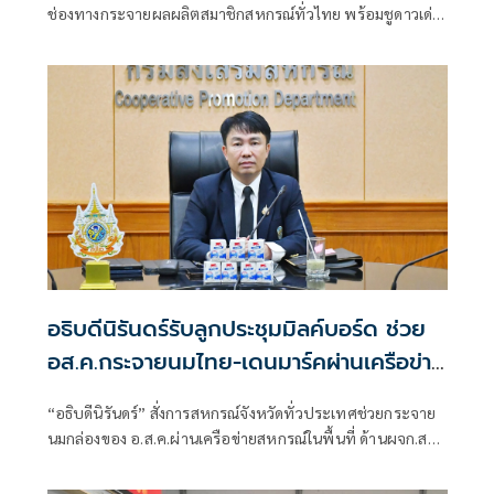
ช่องทางกระจายผลผลิตสมาชิกสหกรณ์ทั่วไทย พร้อมชูดาวเด่น
สินค้าประจำจังหวัดเตรียมคิกออฟวันอภิปรายงบประมาณราย
จ่ายประจำปี 2570 ที่รัฐสภา
อธิบดีนิรันดร์รับลูกประชุมมิลค์บอร์ด ช่วย
อส.ค.กระจายนมไทย-เดนมาร์คผ่านเครือข่าย
สหกรณ์ทั่วประเทศ
“อธิบดีนิรันดร์” สั่งการสหกรณ์จังหวัดทั่วประเทศช่วยกระจาย
นมกล่องของ อ.ส.ค.ผ่านเครือข่ายสหกรณ์ในพื้นที่ ด้านผจก.สห
กรณ์ฯเกษตรวิสัย จ.ร้อยเอ็ด รับนมไทย-เดนมาร์คช่วยกระจาย
แล้ว 3,300 หีบ มูลค่ากว่า 1.073 ล้านบาท