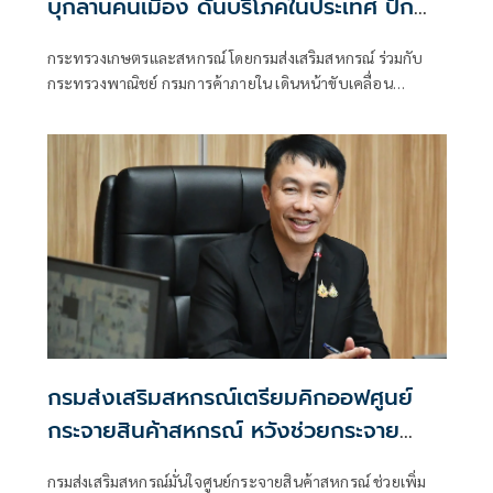
บุกลานคนเมือง ดันบริโภคในประเทศ ปัก
หมุดไทยสู่จุดหมายผลไม้เมืองร้อนของโลก
กระทรวงเกษตรและสหกรณ์ โดยกรมส่งเสริมสหกรณ์ ร่วมกับ
กระทรวงพาณิชย์ กรมการค้าภายใน เดินหน้าขับเคลื่อน
มาตรการบริหารจัดการผลไม้ เตรียมจัดมหกรรมผลไม้ไทยครั้ง
ใหญ่ “Thailand : The Land of Tropical Fruits” ภายใต้แนวคิด
Fresh From Farm มหัศจรรย์ผลไม้ 4 ภาค ณ ศาลาว่าการ
กรุงเทพมหานคร
กรมส่งเสริมสหกรณ์เตรียมคิกออฟศูนย์
กระจายสินค้าสหกรณ์ หวังช่วยกระจาย
สินค้าดาวเด่นประจำจังหวัดทั่วไทย
กรมส่งเสริมสหกรณ์มั่นใจศูนย์กระจายสินค้าสหกรณ์ ช่วยเพิ่ม