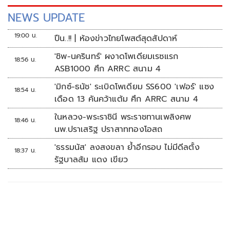
NEWS UPDATE
19:00 น.
ปืน..!! | ห้องข่าวไทยโพสต์สุดสัปดาห์
'ชิพ-นครินทร์' ผงาดโพเดียมเรซแรก
18:56 น.
ASB1000 ศึก ARRC สนาม 4
'มิกซ์-ธนัช' ระเบิดโพเดียม SS600 'เฟอร์' แซง
18:54 น.
เดือด 13 คันคว้าแต้ม ศึก ARRC สนาม 4
ในหลวง-พระราชินี พระราชทานเพลิงศพ
18:46 น.
นพ.ปราเสริฐ ปราสาททองโอสถ
'ธรรมนัส' ลงสงขลา ย้ำอีกรอบ ไม่มีดีลตั้ง
18:37 น.
รัฐบาลส้ม แดง เขียว