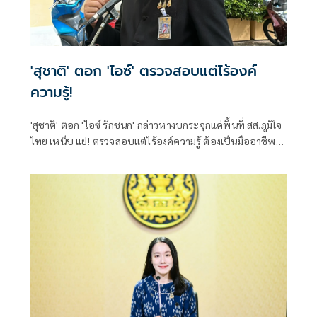
'สุชาติ' ตอก 'ไอซ์' ตรวจสอบแต่ไร้องค์
ความรู้!
'สุชาติ' ตอก 'ไอซ์ รักชนก' กล่าวหางบกระจุกแค่พื้นที่ สส.ภูมิใจ
ไทย เหน็บ แย่! ตรวจสอบแต่ไร้องค์ความรู้ ต้องเป็นมืออาชีพ
กว่านี้ โอ่รักษาผลประโยชน์สูงสุดในหน่วยงานที่ตัวเองรับผิด
ชอบ