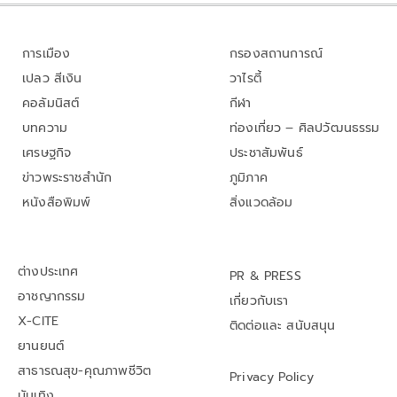
การเมือง
กรองสถานการณ์
เปลว สีเงิน
วาไรตี้
คอลัมนิสต์
กีฬา
บทความ
ท่องเที่ยว – ศิลปวัฒนธรรม
เศรษฐกิจ
ประชาสัมพันธ์
ข่าวพระราชสำนัก
ภูมิภาค
หนังสือพิมพ์
สิ่งแวดล้อม
ต่างประเทศ
PR & PRESS
อาชญากรรม
เกี่ยวกับเรา
X-CITE
ติดต่อและ สนับสนุน
ยานยนต์
สาธารณสุข-คุณภาพชีวิต
Privacy Policy
บันเทิง