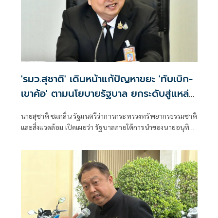
คุณภาพอากาศและสิ่งแวดล้อม รวมถึงแจ้งเตือนประชาชนอย่าง
ต่อเนื่องจนกว่าสถานการณ์จะคลี่คลาย
'รมว.สุชาติ' เดินหน้าแก้ปัญหาขยะ 'ทับเบิก-
เขาค้อ' ตามนโยบายรัฐบาล ยกระดับสู่แหล่ง
ท่องเที่ยวคาร์บอนต่ำ สร้างรายได้ควบคู่
นายสุชาติ ชมกลิ่น รัฐมนตรีว่าการกระทรวงทรัพยากรธรรมชาติ
รักษาสิ่งแวดล้อม
และสิ่งแวดล้อม เปิดเผยว่า รัฐบาลภายใต้การนำของนายอนุทิน
ชาญวีรกูล นายกรัฐมนตรี ให้ความสำคัญกับการบริหารจัดการ
ทรัพยากรธรรมชาติและสิ่งแวดล้อมควบคู่กับการพัฒนา
เศรษฐกิจและการท่องเที่ยวอย่างยั่งยืน