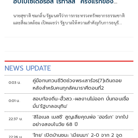
ฮิปโปไซเดอรอส โรทาลิส” ครั้งแรกของ
ประเทศ ตอกย้ำความอุดมสมบูรณ์ผืนป่าหิน
นายสุชาติ ชมกลิ่น รัฐมนตรีว่าการกระทรวงทรัพยากรธรรมชาติ
สามวาฬ
และสิ่งแวดล้อม เปิดเผยว่า รัฐบาลให้ความสำคัญกับการอนุรักษ์
และฟื้นฟูทรัพยากรธรรมชาติอย่างต่อเนื่อง
NEWS UPDATE
คู่มือทบทวนชีวิตช่วงพระเสาร์จร(7)เดินถอย
0:03 น.
หลังสำหรับคนทุกลัคนาราศีตอนที่2
สอบท้องถิ่น-ฮั้วสว.-ผลงานไม่ออก บั่นทอนเชื่อ
0:01 น.
มั่น'รัฐบาลอนุทิน'
'ลิโอเนล เมสซี' สูญเสียคุณพ่อ 'ฮอร์เก' จากไป
22:37 น.
อย่างสงบในวัย 68 ปี
'ไทย' เปิดบ้านชนะ 'เมียนมา' 2-0 จาก 2 จุด
22:26 น.