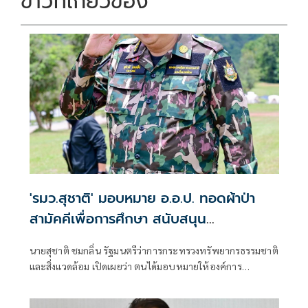
ข่าวที่เกี่ยวข้อง
'รมว.สุชาติ' มอบหมาย อ.อ.ป. ทอดผ้าป่า
สามัคคีเพื่อการศึกษา สนับสนุน
คอมพิวเตอร์ 22 เครื่อง เติมโอกาสเด็ก
นายสุชาติ ชมกลิ่น รัฐมนตรีว่าการกระทรวงทรัพยากรธรรมชาติ
โรงเรียนบ้านกิ่วลม จ.เชียงใหม่
และสิ่งแวดล้อม เปิดเผยว่า ตนได้มอบหมายให้องค์การ
อุตสาหกรรมป่าไม้ (อ.อ.ป.) ดำเนินการจัด “พิธีทอดผ้าป่า
สามัคคีเพื่อการศึกษา กระทรวงทรัพยากรธรรมชาติและสิ่ง