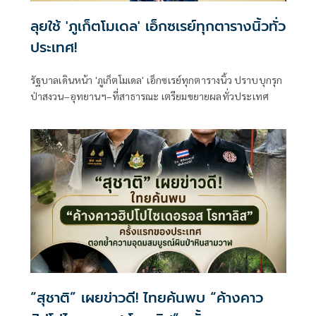
ลุยใช้ 'ภูเก็ตโมเดล' เอ็กซเรย์ทุกตารางนิ้วทั่ว
ประเทศ!
รัฐบาลเดินหน้า 'ภูเก็ตโมเดล' เอ็กซเรย์ทุกตารางนิ้ว ปราบบุกรุก
ป่าสงวน–อุทยานฯ–ที่สาธารณะ เตรียมขยายผลทั่วประเทศ
“สุชาติ” เผยข่าวดี! ไทยค้นพบ “ค้างคาว