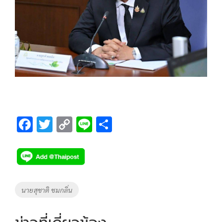
F
T
C
Li
S
ac
wi
o
n
h
e
tt
p
e
ar
b
er
y
e
o
Li
Tags
นายสุชาติ ชมกลิ่น
o
n
k
k