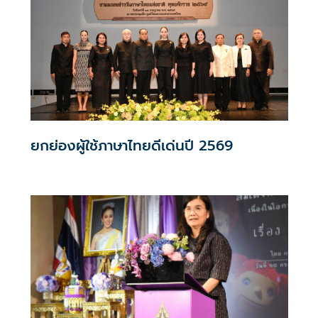
ให้เยาวชน ประชาชน และนักท่องเที่ยวทั้งชาวไทยและชาวต่าง
ชาติ ได้เข้าถึงศิลปวัฒนธรรมไทย โดยเฉพาะศิลปะการแสดงหุ่น
ละครเล็ก ซึ่งเป็นมรดกทางวัฒนธรรมอันทรงคุณค่าของชาติ
สะท้อนภูมิปัญญา ความประณีต และเอกลักษณ์ของช่างศิลป์
ไทยที่สืบทอดมาอย่างยาวนาน
ยกย่องผู้ใช้ภาษาไทยดีเด่นปี 2569