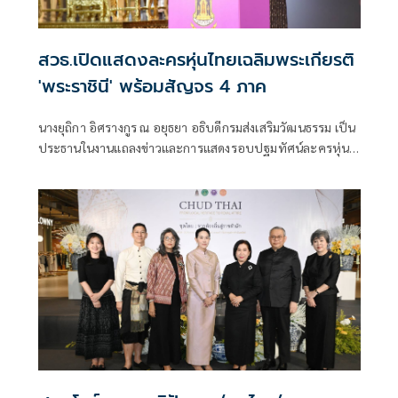
สวธ.เปิดแสดงละครหุ่นไทยเฉลิมพระเกียรติ
'พระราชินี' พร้อมสัญจร 4 ภาค
นางยุถิกา อิศรางกูร ณ อยุธยา อธิบดีกรมส่งเสริมวัฒนธรรม เป็น
ประธานในงานแถลงข่าวและการแสดงรอบปฐมทัศน์ละครหุ่น
ไทยสัญจรเฉลิมพระเกียรติ สมเด็จพระนางเจ้าสุทิดา พัชรสุธา
พิมลลักษณ พระบรมราชินี เนื่องในโอกาสมหามงคลเฉลิม
พระชนมพรรษา 4 รอบ 3 มิถุนายน 2569