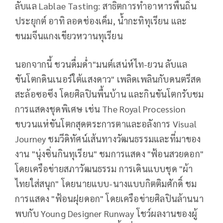
ลับแล Lablae Tasting: สาธิตการทำอาหารพื้นถิ่น
ประยุกต์ อาทิ ลอดช่องเค็ม, น้ำกะทิทุเรียน และ
ขนมจีนแกงเขียวหวานทุเรียน
นอกจากนี้ ชวนดื่มด่ำ"มนต์เสน่ห์ไท-ยวน ลับแล
ขันโตกดินเนอร์ใต้แสงดาว" เพลิดเพลินกับดนตรีสด
สะล้อซอซึง โดยศิลปินพื้นบ้าน และกินขันโตกรับชม
การแสดงชุดพิเศษ เช่น The Royal Procession
ขบวนแห่ขันโตกสุดตระการตาและอลังการ Visual
Journey ชมวีดิทัศน์เส้นทางวัฒนธรรมและที่มาของ
งาน "นุ่งซิ่นกินทุเรียน" ชมการแสดง "ฟ้อนสวยดอก"
โดยเครือข่ายสภาวัฒนธรรม การเดินแบบชุด "ผ้า
ไทยใส่สนุก" โดยนายแบบ-นางแบบกิตติมศักดิ์ ชม
การแสดง "ฟ้อนฝุยดอก" โดยเครือข่ายศิลปินล้านนา
พบกับ Young Designer Runway โชว์ผลงานของผู้