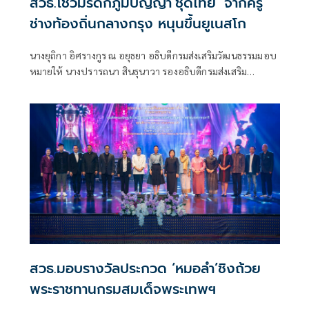
สวธ.โชว์มรดกภูมิปัญญา‘ชุดไทย’ จากครู
ช่างท้องถิ่นกลางกรุง หนุนขึ้นยูเนสโก
นางยุถิกา อิศรางกูร ณ อยุธยา อธิบดีกรมส่งเสริมวัฒนธรรมมอบ
หมายให้ นางปรารถนา สินธุนาวา รองอธิบดีกรมส่งเสริม
วัฒนธรรม เป็นประธานในพิธีเปิดงานจากท้องถิ่นสู่ราชสำนัก
ภายใต้โครงการจัดเก็บคลังข้อมูลช่างท้องถิ่น รายการ "ชุดไทย"
โดยมี รศ.ดร.จุฬณี ตันติกุลานันท์
สวธ.มอบรางวัลประกวด ‘หมอลำ’ชิงถ้วย
พระราชทานกรมสมเด็จพระเทพฯ