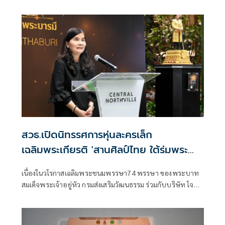
อาหารโลก “Thai Local Food to World Food” พร้อมเปิดตัว
ตราสัญลักษณ์ “Thailand Best Local Food” (TBLF) ภายใต้
แนวคิด “The Lost Taste : The Living Heritage”
สวธ.เปิดนิทรรศการหุ่นละครเล็ก
เฉลิมพระเกียรติ 'สานศิลป์ไทย ใต้ร่มพระ
บารมี'
เนื่องในวโรกาสเฉลิมพระชนมพรรษา74 พรรษา ของพระบาท
สมเด็จพระเจ้าอยู่หัว กรมส่งเสริมวัฒนธรรม ร่วมกับบริษัท โจ
หลุยส์ ไทย อาร์ต จำกัด ดำเนินโครงการ “สานศิลป์ไทย ใต้ร่ม
พระบารมี” ขึ้น เพื่อนำเสนอคุณค่าของศิลปกรรมไทยและ
นาฏศิลป์ไทยในรูปแบบร่วมสมัย สร้างการรับรู้และเปิดโอกาส