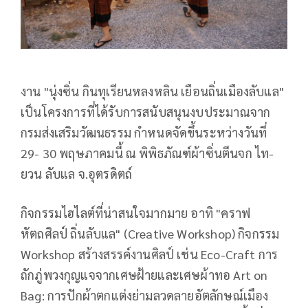
งาน "นุ่งซิ่น กินทุเรียนหลงหลิน เยือนถิ่นเมืองลับแล"
เป็นโครงการที่ได้รับการสนับสนุนงบประมาณจาก
กรมส่งเสริมวัฒนธรรม กำหนดจัดขึ้นระหว่างวันที่
29- 30 พฤษภาคมนี้ ณ พิพิธภัณฑ์ผ้าซิ่นตีนจก ไท-
ยวน ลับแล จ.อุตรดิตถ์
กิจกรรมไฮไลต์ที่น่าสนใจมากมาย อาทิ "คราฟ
หัตถศิลป์ ถิ่นลับแล" (Creative Workshop) กิจกรรม
Workshop สร้างสรรค์งานศิลป์ เช่น Eco-Craft การ
ถักภู่พวงกุญแจจากเศษฝ้ายและเศษผ้าทอ Art on
Bag: การปักผ้าตกแต่งย่ามลวดลายอัตลักษณ์เมือง