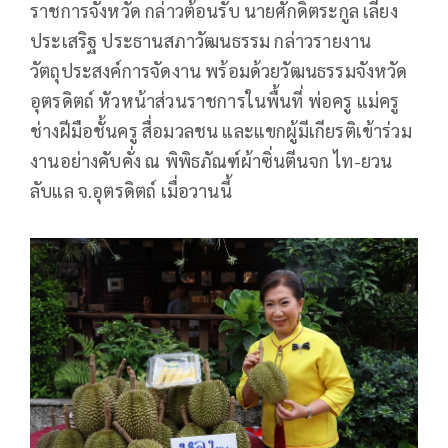
ราชการจังหวัด กล่าวต้อนรับ นายศักดิ์ตระกูล เลี้ยง
ประเสริฐ ประธานสภาวัฒนธรรม กล่าวรายงาน
วัตถุประสงค์การจัดงาน พร้อมด้วยวัฒนธรรมจังหวัด
อุตรดิตถ์ หัวหน้าส่วนราชการในพื้นที่ พ่อครู แม่ครู
ช่างฝีมือชั้นครู สื่อมวลชน และแขกผู้มีเกียรติเข้าร่วม
งานอย่างคับคั่ง ณ พิพิธภัณฑ์ผ้าซิ่นตีนจก ไท-ยวน
ลับแล จ.อุตรดิตถ์ เมื่อวานนี้