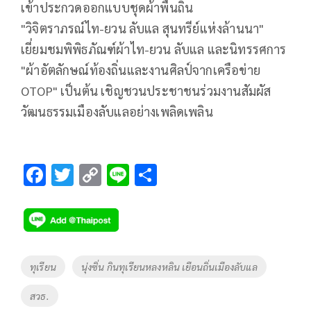
เข้าประกวดออกแบบชุดผ้าพื้นถิ่น
"วิจิตราภรณ์ไท-ยวน ลับแล สุนทรีย์แห่งล้านนา"
เยี่ยมชมพิพิธภัณฑ์ผ้าไท-ยวน ลับแล และนิทรรศการ
"ผ้าอัตลักษณ์ท้องถิ่นและงานศิลป์จากเครือข่าย
OTOP" เป็นต้น เชิญชวนประชาชนร่วมงานสัมผัส
วัฒนธรรมเมืองลับแลอย่างเพลิดเพลิน
F
T
C
Li
S
ac
wi
o
n
h
e
tt
p
e
ar
b
er
y
e
o
Li
Tags
ทุเรียน
นุ่งซิ่น กินทุเรียนหลงหลิน เยือนถิ่นเมืองลับแล
o
n
สวธ.
k
k