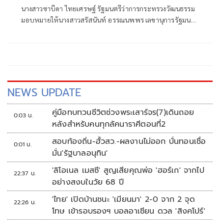
นางสาวซาบีดา ไทยเศรษฐ์ รัฐมนตรีว่าการกระทรวงวัฒนธรรม
มอบหมายให้นางสาวสรัสนันท์ อรรณนพพร เลขานุการรัฐมนตรี
ว่าการกระทรวงวัฒนธรรม เป็นประธานในพิธีเปิดการประกวด
ดนตรีและการแสดงพื้นบ้าน ถ้วยพระราชทานสมเด็จพระ
กนิษฐาธิราชเจ้า กรมสมเด็จพระเทพรัตนราชสุดา ฯ
NEWS UPDATE
คู่มือทบทวนชีวิตช่วงพระเสาร์จร(7)เดินถอย
0:03 น.
หลังสำหรับคนทุกลัคนาราศีตอนที่2
สอบท้องถิ่น-ฮั้วสว.-ผลงานไม่ออก บั่นทอนเชื่อ
0:01 น.
มั่น'รัฐบาลอนุทิน'
'ลิโอเนล เมสซี' สูญเสียคุณพ่อ 'ฮอร์เก' จากไป
22:37 น.
อย่างสงบในวัย 68 ปี
'ไทย' เปิดบ้านชนะ 'เมียนมา' 2-0 จาก 2 จุด
22:26 น.
โทษ เข้ารอบรองฯ บอลอาเซียน ดวล 'สิงคโปร์'