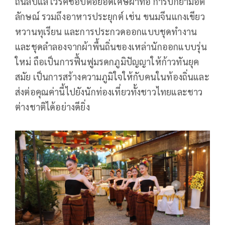
ถิ่นลับแล เวิร์คช็อปต่อยอดเศษผ้าทอ การปักย่ามอัต
ลักษณ์ รวมถึงอาหารประยุกต์ เช่น ขนมจีนแกงเขียว
หวานทุเรียน และการประกวดออกแบบชุดทำงาน
และชุดลำลองจากผ้าพื้นถิ่นของเหล่านักออกแบบรุ่น
ใหม่ ถือเป็นการฟื้นฟูมรดกภูมิปัญญาให้ก้าวทันยุค
สมัย เป็นการสร้างความภูมิใจให้กับคนในท้องถิ่นและ
ส่งต่อคุณค่านี้ไปยังนักท่องเที่ยวทั้งชาวไทยและชาว
ต่างชาติได้อย่างดียิ่ง