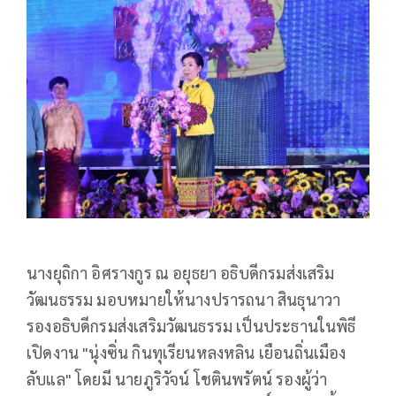
นางยุถิกา อิศรางกูร ณ อยุธยา อธิบดีกรมส่งเสริม
วัฒนธรรม มอบหมายให้นางปรารถนา สินธุนาวา
รองอธิบดีกรมส่งเสริมวัฒนธรรม เป็นประธานในพิธี
เปิดงาน "นุ่งซิ่น กินทุเรียนหลงหลิน เยือนถิ่นเมือง
ลับแล" โดยมี นายภูริวัจน์ โชตินพรัตน์ รองผู้ว่า