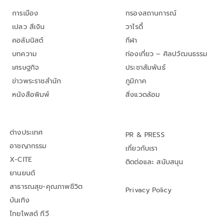
การเมือง
กรองสถานการณ์
เปลว สีเงิน
วาไรตี้
คอลัมนิสต์
กีฬา
บทความ
ท่องเที่ยว – ศิลปวัฒนธรรม
เศรษฐกิจ
ประชาสัมพันธ์
ข่าวพระราชสำนัก
ภูมิภาค
หนังสือพิมพ์
สิ่งแวดล้อม
ต่างประเทศ
PR & PRESS
อาชญากรรม
เกี่ยวกับเรา
X-CITE
ติดต่อและ สนับสนุน
ยานยนต์
สาธารณสุข-คุณภาพชีวิต
Privacy Policy
บันเทิง
ไทยโพสต์ ทีวี