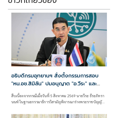
ข่าวที่เกี่ยวข้อง
อธิบดีกรมอุทยานฯ​ สั่งตั้งกรรมการสอบ
"หน.อช.สิมิลัน" ปมอนุญาต "อ.วีระ" และ
คณะพักแรมฝ่าฝืนประกาศกรมฯหรือไม่
สืบเนื่องจากกรณีเมื่อวันที่ 5 สิงหาคม 2569 นายวีระ ธีระภัทรา
นนท์ ในฐานะกรรมาธิการวิสามัญพิจารณาร่างพระราชบัญญัติ
งบประมาณรายจ่ายประจำปีงบประมาณ พ.ศ. 2570 ได้
อภิปรายสะท้อนมุมมองและประสบการณ์ส่วนตัว