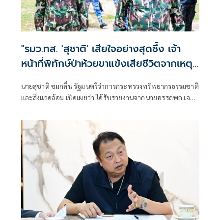
"รมว.ทส. 'สุชาติ' เสียใจอย่างสุดซึ้ง เจ้า
หน้าที่พิทักษ์ป่าห้วยขาแข้งเสียชีวิตจากเหตุ
ถูกสัตว์ป่าทำร้าย สั่งดูแลครอบครัวเต็มที่
นายสุชาติ ชมกลิ่น รัฐมนตรีว่าการกระทรวงทรัพยากรธรรมชาติ
พร้อมยกระดับมาตรการความปลอดภัยเจ้า
และสิ่งแวดล้อม เปิดเผยว่า ได้รับรายงานจากนายอรรถพล เจริญ
หน้าที่"
ชันษา อธิบดีกรมอุทยานแห่งชาติ สัตว์ป่า และพันธุ์พืช กรณีนา
ยศักรินทร์ วิชาจารย์ พนักงานราชการ สังกัดเขตรักษาพันธุ์สัตว์
ป่าห้วยขาแข้ง เสียชีวิตจากเหตุถูกสัตว์ป่าทำร้าย ระหว่างปฏิบัติ
หน้าที่ในพื้นที่ เมื่อช่วงเช้าวันนี้