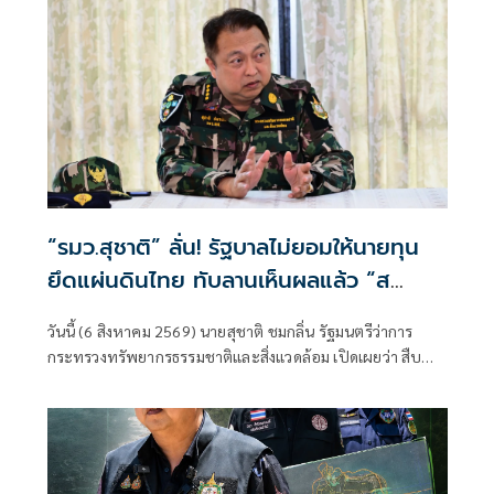
“รมว.สุชาติ” ลั่น! รัฐบาลไม่ยอมให้นายทุน
ยึดแผ่นดินไทย ทับลานเห็นผลแล้ว “ส
ตาร์เวลล์ การ์เด้นโฮม” รื้อเองคืบ 40%
วันนี้ (6 สิงหาคม 2569) นายสุชาติ ชมกลิ่น รัฐมนตรีว่าการ
เตือนผู้ฝ่าฝืนเจอมาตรการทางกฎหมาย
กระทรวงทรัพยากรธรรมชาติและสิ่งแวดล้อม เปิดเผยว่า สืบ
เนื่องจากเมื่อวันที่ 31 กรกฎาคม 2569 ตนได้ลงพื้นที่จังหวัด
นครราชสีมา