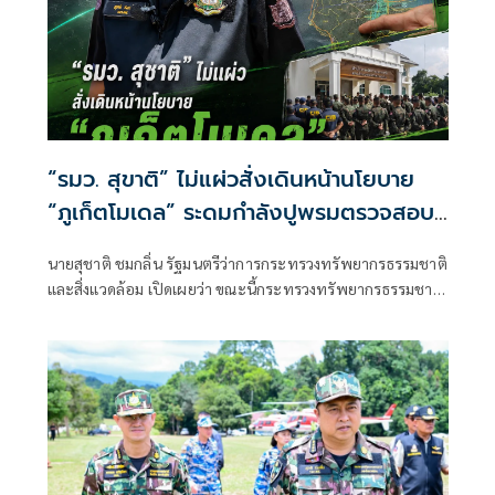
“รมว. สุขาติ” ไม่แผ่วสั่งเดินหน้านโยบาย
“ภูเก็ตโมเดล” ระดมกำลังปูพรมตรวจสอบ
พื้นที่ทั้งเกาะภูเก็ต อีก 40 จุด พร้อมเร่ง
นายสุชาติ ชมกลิ่น รัฐมนตรีว่าการกระทรวงทรัพยากรธรรมชาติ
ผลักดันประกาศป่านันทนาการหาดนุ้ย ภูเก็ต
และสิ่งแวดล้อม เปิดเผยว่า ขณะนี้กระทรวงทรัพยากรธรรมชาติ
เพื่อประชาชนได้เข้าใช้ประโยชน์
และสิ่งแวดล้อม