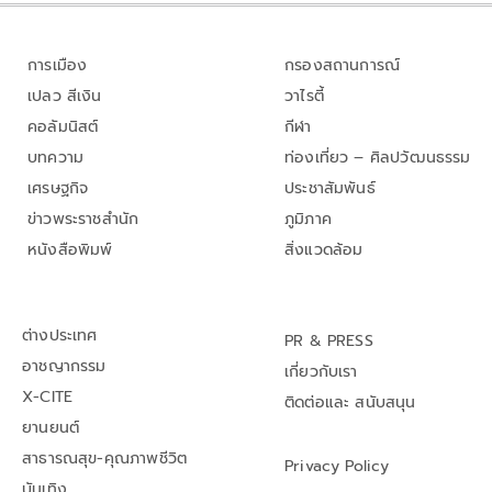
การเมือง
กรองสถานการณ์
เปลว สีเงิน
วาไรตี้
คอลัมนิสต์
กีฬา
บทความ
ท่องเที่ยว – ศิลปวัฒนธรรม
เศรษฐกิจ
ประชาสัมพันธ์
ข่าวพระราชสำนัก
ภูมิภาค
หนังสือพิมพ์
สิ่งแวดล้อม
ต่างประเทศ
PR & PRESS
อาชญากรรม
เกี่ยวกับเรา
X-CITE
ติดต่อและ สนับสนุน
ยานยนต์
สาธารณสุข-คุณภาพชีวิต
Privacy Policy
บันเทิง