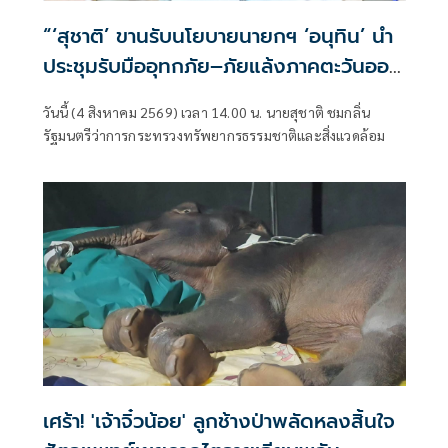
“‘สุชาติ’ ขานรับนโยบายนายกฯ ‘อนุทิน’ นำ
ประชุมรับมืออุทกภัย–ภัยแล้งภาคตะวันออก
สั่ง 8 จังหวัดเตรียมพร้อมทุกมิติ”
วันนี้ (4 สิงหาคม 2569) เวลา 14.00 น. นายสุชาติ ชมกลิ่น
รัฐมนตรีว่าการกระทรวงทรัพยากรธรรมชาติและสิ่งแวดล้อม
เศร้า! 'เจ้าจิ๋วน้อย' ลูกช้างป่าพลัดหลงสิ้นใจ