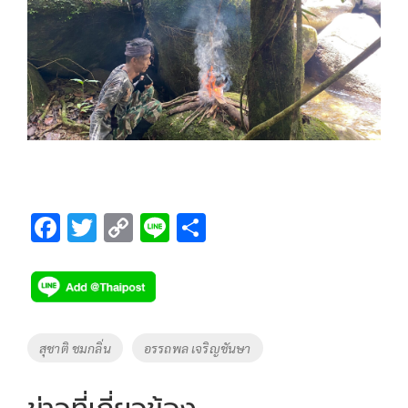
F
T
C
Li
S
ac
wi
o
n
h
e
tt
p
e
ar
b
er
y
e
o
Li
Tags
สุชาติ ชมกลิ่น
อรรถพล เจริญชันษา
o
n
k
k