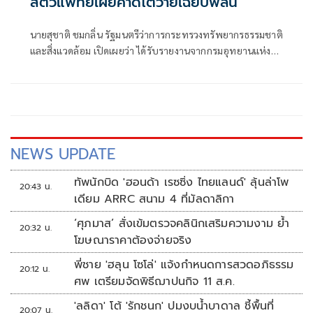
สัตวแพทย์เผยคาดไตวายเฉียบพลัน
นายสุชาติ ชมกลิ่น รัฐมนตรีว่าการกระทรวงทรัพยากรธรรมชาติ
และสิ่งแวดล้อม เปิดเผยว่า ได้รับรายงานจากกรมอุทยานแห่ง
ชาติ สัตว์ป่า แล
NEWS UPDATE
ทัพนักบิด 'ฮอนด้า เรซซิ่ง ไทยแลนด์' ลุ้นล่าโพ
20:43 น.
เดียม ARRC สนาม 4 ที่มัลดาลิกา
‘ศุภมาส’ สั่งเข้มตรวจคลินิกเสริมความงาม ย้ำ
20:32 น.
โฆษณาราคาต้องจ่ายจริง
พี่ชาย 'ฮลุน โซโล่' แจ้งกำหนดการสวดอภิธรรม
20:12 น.
ศพ เตรียมจัดพิธีฌาปนกิจ 11 ส.ค.
'ลลิดา' โต้ 'รักชนก' ปมงบน้ำบาดาล ชี้พื้นที่
20:07 น.