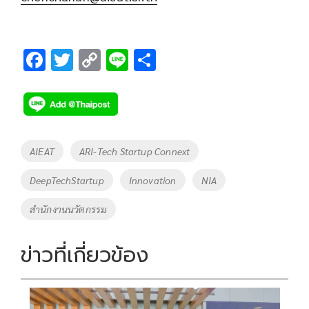
F
T
C
Li
S
ac
wi
o
n
h
e
tt
p
e
ar
b
er
y
e
o
Li
Tags
AIEAT
ARI-Tech Startup Connext
o
n
DeepTechStartup
Innovation
NIA
k
k
สำนักงานนวัตกรรม
ข่าวที่เกี่ยวข้อง