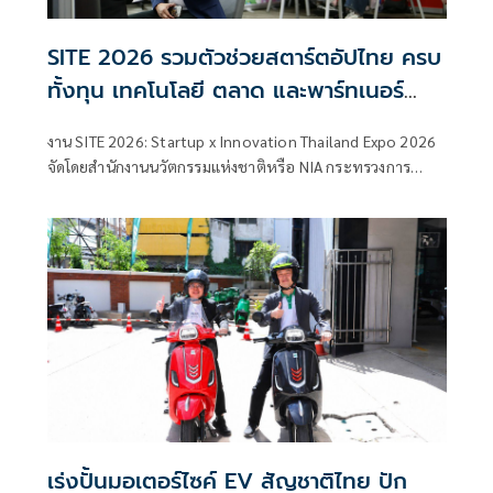
SITE 2026 รวมตัวช่วยสตาร์ตอัปไทย ครบ
ทั้งทุน เทคโนโลยี ตลาด และพาร์ทเนอร์
เชื่อมผู้ประกอบการกับหน่วยงานสนับสนุน
งาน SITE 2026: Startup x Innovation Thailand Expo 2026
ต่อยอดนวัตกรรมไทยสู่ธุรกิจจริง
จัดโดยสำนักงานนวัตกรรมแห่งชาติหรือ NIA กระทรวงการ
อุดมศึกษา วิทยาศาสตร์ วิจัยและนวัตกรรม(อว.) เปิดพื้นที่
สำคัญสำหรับสตาร์ตอัป ผู้ประกอบการฐานนวัตกรรม และ
ธุรกิจเทคโนโลยีไทย ที่ต้องการหาโอกาสใหม่ในการเติบโต
เร่งปั้นมอเตอร์ไซค์ EV สัญชาติไทย ปัก