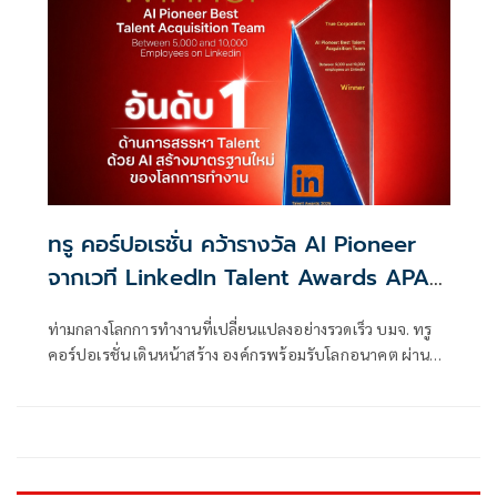
ทรู คอร์ปอเรชั่น คว้ารางวัล AI Pioneer
จากเวที LinkedIn Talent Awards APAC
2025 ยกระดับงานบุคลากรสู่มาตรฐานใหม่
ท่ามกลางโลกการทำงานที่เปลี่ยนแปลงอย่างรวดเร็ว บมจ. ทรู
ขับเคลื่อนอนาคตตอบโจทย์ไลฟ์สไตล์คนยุค
คอร์ปอเรชั่น เดินหน้าสร้าง องค์กรพร้อมรับโลกอนาคต ผ่าน
ดิจิทัลครบทุกมิติ
การพัฒนาวัฒนธรรมการทำงาน การเสริมทักษะใหม่ให้พนักงาน
และการนำเครื่องมืออัจฉริยะมาประยุกต์ใช้กับกระบวนการ
ทำงานจริง โดยมี “คน” เป็นหัวใจสำคัญของการขับเคลื่อน
สะท้อนผ่านผลงานของ Talent Acquisition Team