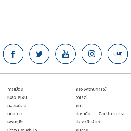
การเมือง
กรองสถานการณ์
เปลว สีเงิน
วาไรตี้
คอลัมนิสต์
กีฬา
บทความ
ท่องเที่ยว – ศิลปวัฒนธรรม
เศรษฐกิจ
ประชาสัมพันธ์
ข่าวพระราชสำนัก
ภูมิภาค