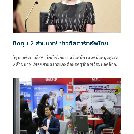
กลายมาเป็นผลิตภัณฑ์ทำความสะอาดที่ทรงประสิทธิภาพและ
รักษ์โลกอย่างแท้จริง
ชิงทุน 2 ล้านบาท! ข่าวดีสตาร์ทอัพไทย
รัฐบาลส่งข่าวดีสตาร์ทอัพไทย เปิดรับสมัครทุนสนับสนุนสูงสุด
2 ล้านบาท เพื่อขยายตลาดและต่อยอดธุรกิจ พร้อมปลดล็อก
NIA ด้วยกฎหมายใหม่ เพิ่มอำนาจถือหุ้นและร่วมลงทุนในธุรกิจ
นวัตกรรม