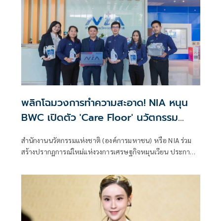
พลิกโฉมวงการทำความสะอาด! NIA หนุน
BWC เปิดตัว 'Care Floor' นวัตกรรม
เปลี่ยนของเสียอุตสาหกรรมสู่น้ำยาถูพื้น
สำนักงานนวัตกรรมแห่งชาติ (องค์การมหาชน) หรือ NIA ร่วม
รักษ์โลกสุดล้ำ
สร้างปรากฏการณ์ใหม่แห่งวงการเศรษฐกิจหมุนเวียน ประกาศ
สนับสนุนบริษัท เบตเตอร์ เวสท์ แคร์ จำกัด (BWC) เปิดตัว
นวัตกรรมผลิตภัณฑ์ทำความสะอาดพื้นสุดล้ำภายใต้ชื่อ "แคร์
ฟลอร์" (Care Floor) ซึ่งเป็นผลผลิตระดับมาสเตอร์พีซจาก
โครงการแปลงเทคโนโลยีเป็นทุน โดยนวัตกรรมนี้ได้สร้างความ
ตื่นเต้นให้กับวงการด้วยการนำสารเคมีบางชนิดที่เป็นของเสีย
มาผ่านกระบวนการอัพไซเคิล (Upcycle) ขั้นสูง จนพลิกโฉม