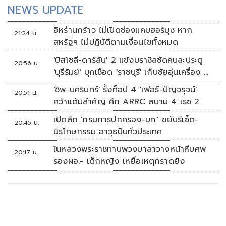
NEWS UPDATE
อิหร่านกร้าว ไม่เปิดช่องแคบฮอร์มุซ หาก
21:24 น.
สหรัฐฯ ไม่ปฏิบัติตามเงื่อนไขทั้งหมด
'บิสโซลี-ดาร์ลัน' 2 แข้งบราซิลซัดคนละประตู
20:56 น.
'บุรีรัมย์' บุกเชือด 'ราชบุรี' เก็บชัยอุ่นเครื่อง 4
นัดรวด
'ชิพ-นครินทร์' รั้งท็อป 4 'เฟอร์-ปัญจรุจน์'
20:51 น.
คว้าแต้มสำคัญ ศึก ARRC สนาม 4 เรซ 2
เปิดลึก 'กรมการปกครอง-มท.' ขยับรีเซ็ต-
20:45 น.
นิรโทษกรรม อาวุธปืนทั่วประเทศ
ในหลวงพระราชทานพวงมาลาวางหน้าหีบศพ
20:17 น.
รองผอ.- เด็กหญิง เหยื่อเหตุกราดยิง