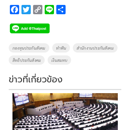
F
T
C
Li
S
ac
wi
o
n
h
e
tt
p
e
ar
b
er
y
e
o
Li
Tags
กองทุนประกันสังคม
ทำฟัน
สำนักงานประกันสังคม
o
n
สิทธิประกันสังคม
เงินสมทบ
k
k
ข่าวที่เกี่ยวข้อง