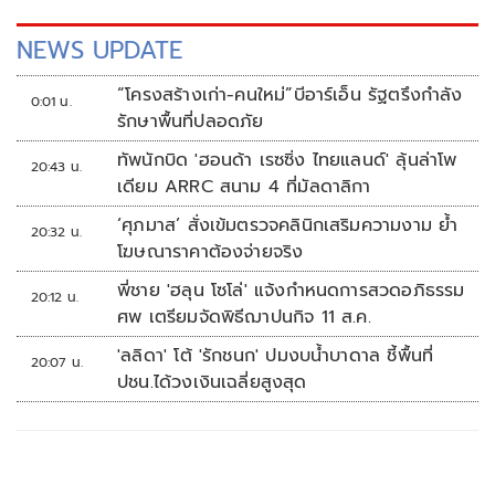
เลี้ยงเป็นเรื่องง่าย ล่าสุด เจาะตลาดกลุ่มคนรักสัตว์
NEWS UPDATE
“โครงสร้างเก่า-คนใหม่”บีอาร์เอ็น รัฐตรึงกำลัง
0:01 น.
รักษาพื้นที่ปลอดภัย
ทัพนักบิด 'ฮอนด้า เรซซิ่ง ไทยแลนด์' ลุ้นล่าโพ
20:43 น.
เดียม ARRC สนาม 4 ที่มัลดาลิกา
‘ศุภมาส’ สั่งเข้มตรวจคลินิกเสริมความงาม ย้ำ
20:32 น.
โฆษณาราคาต้องจ่ายจริง
พี่ชาย 'ฮลุน โซโล่' แจ้งกำหนดการสวดอภิธรรม
20:12 น.
ศพ เตรียมจัดพิธีฌาปนกิจ 11 ส.ค.
'ลลิดา' โต้ 'รักชนก' ปมงบน้ำบาดาล ชี้พื้นที่
20:07 น.
ปชน.ได้วงเงินเฉลี่ยสูงสุด