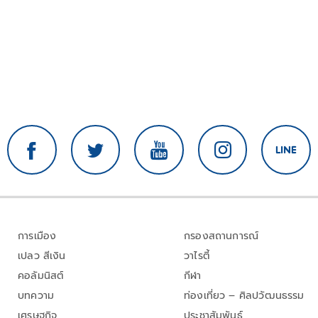
การเมือง
กรองสถานการณ์
เปลว สีเงิน
วาไรตี้
คอลัมนิสต์
กีฬา
บทความ
ท่องเที่ยว – ศิลปวัฒนธรรม
เศรษฐกิจ
ประชาสัมพันธ์