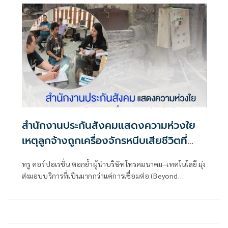
สำนักงานประกันสังคมแสดงความห่วงใย
เหตุลูกจ้างถูกเครื่องจักรหนีบเสียชีวิตที่
จังหวัดสุพรรณบุรี
ทรู คอร์ปอเรชั่น ตอกย้ำผู้นำบริษัทโทรคมนาคม–เทคโนโลยี มุ่ง
ส่งมอบบริการที่เป็นมากกว่าแค่การเชื่อมต่อ (Beyond
Connectivity) เพื่อเติมเต็มชีวิตและตอบโจทย์ไลฟ์สไตล์ของผู้
บริโภคชาวไทย ผสานพลังเครือข่าย ทรูออนไลน์ กับ เทคโนโลยี
IoT ผ่าน TrueX ยกระดับชีวิตในบ้านให้สมาร์ท สะดวกสบาย
และครบครันยิ่งขึ้น ช่วยให้การดูแลบ้าน ครอบครัว และสัตว์