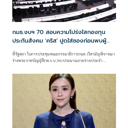
กมธ.งบฯ 70 สอบความโปร่งใสกองทุน
ประกันสังคม 'คริส' ปูดใส่ซองก่อนพบผู้
บริหาร เลขาฯสปส. แจงไม่จริง
ที่รัฐสภา ในการประชุมคณะกรรมาธิการ(กมธ.)วิสามัญพิจารณา
ร่างพระราชบัญญัติ(พ.ร.บ.)งบประมาณรายจ่ายประจำ
ปีงบประมาณ พ.ศ.2570 สภาผู้แทนราษฎร ที่มีนายภราดร
ปริศนานันทกุล รัฐมนตรีประจำสำนักนายกฯ ในฐานะรอง
ประธาน กมธ.ฯ ทำหน้าที่ประธานในที่ประชุมได้พิจารณาภาพ
รวมของการของบประมาณของหน่วยงานในสังกัดกระทรวง
แรงงาน