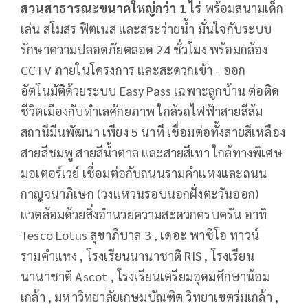
สวนสาธารณะขนาดใหญ่กว่า
1 ไร่
พร้อมสนามเด็ก
เล่น สโมสร ฟิตเนส และสระว่ายน้ำ มั่นใจกับระบบ
รักษาความปลอดภัยตลอด 24 ชั่วโมง พร้อมกล้อง
CCTV ภายในโครงการ และสะดวกเข้า - ออก
อัตโนมัติด้วยระบบ Easy Pass เฉพาะลูกบ้าน ต่อติด
ชีวิตเมืองกับทำเลศักยภาพ ใกล้รถไฟฟ้าสายสีส้ม
สถานีมีนพัฒนา เพียง 5 นาที เชื่อมต่อทั้งสายสีเหลือง
สายสีชมพู สายสีน้ำตาล และสายสีเทา ใกล้ทางพิเศษ
มอเตอร์เวย์ เชื่อมต่อกับถนนรามคำแหงและถนน
กาญจนาภิเษก (วงแหวนรอบนอกฝั่งตะวันออก)
แวดล้อมด้วยสิ่งอำนวยความสะดวกครบครัน อาทิ
Tesco Lotus สุขาภิบาล 3 , เดอะ พาซิโอ ทาวน์
รามคำแหง , โรงเรียนนานาชาติ RIS , โรงเรียน
นานาชาติ Ascot , โรงเรียนเตรียมอุดมศึกษาน้อม
เกล้า , มหาวิทยาลัยเกษมบัณฑิต วิทยาเขตร่มเกล้า ,