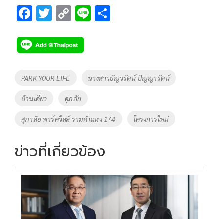
F
T
C
Li
S
ac
wi
o
n
h
e
tt
p
e
ar
b
er
y
e
o
Li
Tags
PARK YOUR LIFE
นางสาวธัญวรัตน์ ปัญญารัตน์
o
n
บ้านเดี่ยว
ศุภลัย
k
k
ศุภาลัย พาร์ควิลล์ รามคำแหง 174
โครงการใหม่
ข่าวที่เกี่ยวข้อง