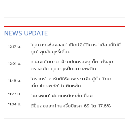
NEWS UPDATE
‘ศุลกากรช่องจอม’ เปิดปฏิบัติการ ‘เดือนนี้ไม่มี
12:17 น.
ดูด’ ลุยจับบุหรี่เถื่อน
สนองนโยบาย 'ฝ่ายปกครองภูเก็ต' ตั้งจุด
12:01 น.
ตรวจเข้ม คุมอาวุธปืน–ยาเสพติด
‘ภราดร’ การันตีใช้งบพ.ร.ก.เงินกู้ทำ ‘ไทย
11:49 น.
เที่ยวไทยพลัส’ ไม่ผิดหลัก
11:27 น.
'นครพนม' ฝนตกหนักถล่มเมือง
11:04 น.
ตีปี๊บส่งออกไทยครึ่งปีแรก 69 โต 17.6%