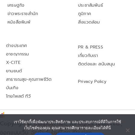
เศรษฐกิจ
ประชาสัมพันธ์
ข่าวพระราชสำนัก
ภูมิภาค
หนังสือพิมพ์
สิ่งแวดล้อม
ต่างประเทศ
PR & PRESS
อาชญากรรม
เกี่ยวกับเรา
X-CITE
ติดต่อและ สนับสนุน
ยานยนต์
สาธารณสุข-คุณภาพชีวิต
Privacy Policy
บันเทิง
ไทยโพสต์ ทีวี
เราใช้คุกกี้เพื่อพัฒนาประสิทธิภาพ และประสบการณ์ที่ดีในการใช้
Copyright© thaipost.net, All rights reserved.,
เว็บไซต์ของคุณ คุณสามารถศึกษารายละเอียดได้ที่นี่
ออกแบบเว็บ จัดทำเว็บไซต์โดย iDesign