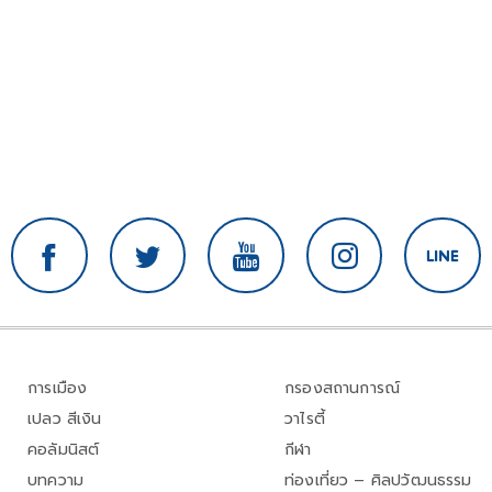
การเมือง
กรองสถานการณ์
เปลว สีเงิน
วาไรตี้
คอลัมนิสต์
กีฬา
บทความ
ท่องเที่ยว – ศิลปวัฒนธรรม