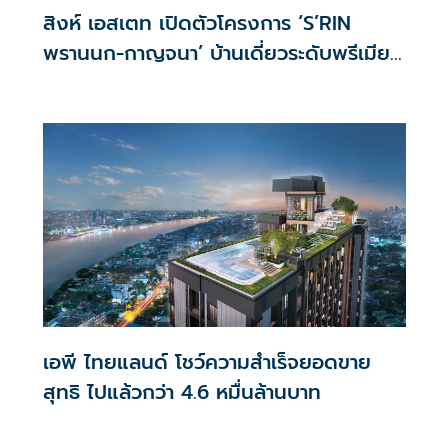
สิงห์ เอสเตท เปิดตัวโครงการ ‘S’RIN
พรานนก-กาญจนา’ บ้านเดี่ยวระดับพรีเมียม
ลักชูรี
เอพี ไทยแลนด์ โชว์ความสำเร็จยอดขาย
สุทธิ ไปแล้วกว่า 4.6 หมื่นล้านบาท