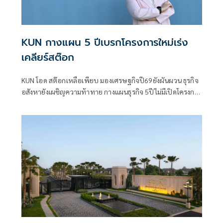
KUN กางแผน 5 ปีเบรกโครงการใหม่เร่ง
เคลียร์สต๊อก
KUN โอด สต๊อกเหลือเพียบ มองเศรษฐกิจปี69ยังผันผวน ธุรกิจ
อสังหายังเผชิญความท้าทาย กางแผนธุรกิจ 5ปีไม่มีเปิดโครงการ
ลดความเสี่ยงเร่งเคลียร์สต๊อก