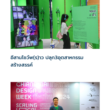
อีสานโชว์พ(ร)าว ปลุก3อุตสาหกรรม
สร้างสรรค์