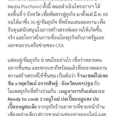
Media Platform) ทั้งนี้ คณะดำเนินโครงการฯ ได้
ลงพื้นที่ 5 จังหวัด เพื่อคัดสรรคู่ธุรกิจ มาตั้งแต่ มี.ค. 66
จนได้มาซึ่ง 30 คู่/ทีมธุรกิจ ที่พร้อมเสนอผลงาน เพื่อ
รับทุนสนับสนุนในการสร้างสรรค์ผลงานให้เกิดขึ้น
จริง และโอกาสในการเชื่อมโยงธุรกิจกับภาครัฐและ
เอกชนจากเครือข่ายของ CEA
แต่ละคู่/ทีมธุรกิจ น่าสนใจอย่างไร เชื่อว่าหลายคน
อยากชื่นชม และพวกเขาก็พร้อมแล้วที่จะอวดผลงาน
ความสร้างสรรค์ให้ชื่นชม เป็นต้นว่า
ร้านเชลล์ไม่เคย
ชิม
x กฤตวัฒน์ อรรถสิษฐ์
:
จังหวัด
นครปฐม
กับ
โมเดลธุรกิจที่สร้างร่วมกัน :
เมนูอาหารกินเล่นแบบ
Ready to cook 2 เมนูใหม่ ปอเปี๊ยะหมูแดง ปอ
เปี๊ยะหมูสะเต๊ะ
จากธุรกิจร้านอาหารที่ขายหน้าร้าน
เพียงอย่างเดียว สู่การขายผ่านช่องทางออนไลน์ และ