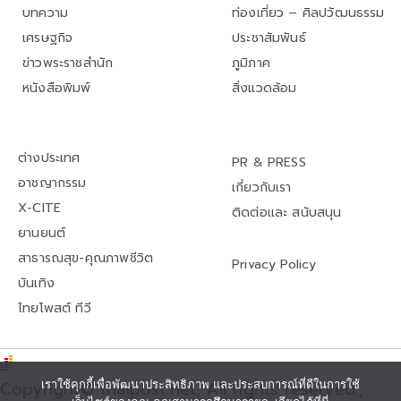
บทความ
ท่องเที่ยว – ศิลปวัฒนธรรม
เศรษฐกิจ
ประชาสัมพันธ์
ข่าวพระราชสำนัก
ภูมิภาค
หนังสือพิมพ์
สิ่งแวดล้อม
ต่างประเทศ
PR & PRESS
อาชญากรรม
เกี่ยวกับเรา
X-CITE
ติดต่อและ สนับสนุน
ยานยนต์
สาธารณสุข-คุณภาพชีวิต
Privacy Policy
บันเทิง
ไทยโพสต์ ทีวี
Copyright© thaipost.net, All rights reserved.,
เราใช้คุกกี้เพื่อพัฒนาประสิทธิภาพ และประสบการณ์ที่ดีในการใช้