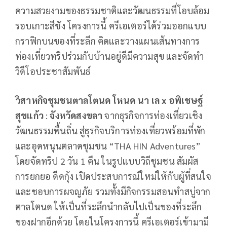
ความสวยงามของธรรมชาติและวัฒนธรรมที่โอบล้อม
รอบเกาะสีชัง โครงการนี้ ครีเอเตอร์ได้ร่วมออกแบบ
กราฟิกบนของที่ระลึก คิดและวางแผนเส้นทางการ
ท่องเที่ยวทริปร่วมกับบ้านอยู่ดีมีความสุข และจัดทำ
วิดีโอประชาสัมพันธ์
วิสาหกิจชุมชนตาลโตนด โหนด นา เล
x อพิเชษฐ์
สุขแก้ว
:
จังหวัด
สงขลา
จากธุรกิจการท่องเที่ยวเชิง
วัฒนธรรมพื้นถิ่น สู่ธุรกิจบริการท่องเที่ยวพร้อมที่พัก
และอุดหนุนตลาดชุมชน “THA HIN Adventures”
โดยจัดทริป 2 วัน 1 คืน ในรูปแบบวิถีชุมชน สัมผัส
การยกยอ ดีดกุ้ง เปิดประสบการณ์ใหม่ให้กับผู้ที่สนใจ
และชอบการผจญภัย รวมทั้งมีกิจกรรมสอนทำสบู่จาก
ตาลโตนด ให้เป็นที่ระลึกนำกลับไปเป็นของที่ระลึก
ของฝากอีกด้วย โดยในโครงการนี้ ครีเอเตอร์เข้ามามี