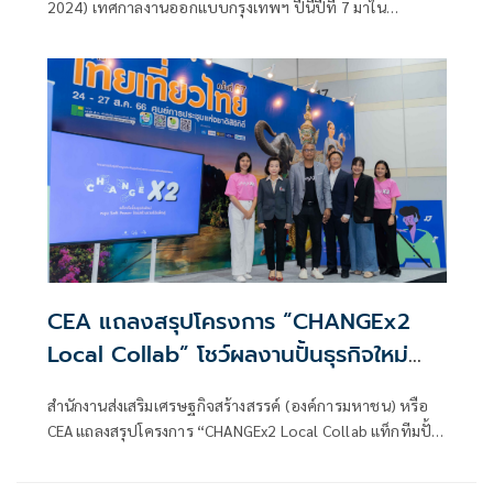
2024) เทศกาลงานออกแบบกรุงเทพฯ ปีนี้ปีที่ 7 มาใน
ธีม ‘Livable Scape คนยิ่งทำ เมืองยิ่งดี’ วันที่ 27 มกราคม - 4
กุมภาพันธ์ 2567 การจัดงานทั้ง 9 วัน ปลุกชีวิตและเติมสีสัน
แต่ละย่านผ่านกิจกรรมกว่า 500 โปรแกรม
CEA แถลงสรุปโครงการ “CHANGEx2
Local Collab” โชว์ผลงานปั้นธุรกิจใหม่
ร่วมกับ ครีเอเตอร์ 30 คู่ ส่งเสริมรายได้
สำนักงานส่งเสริมเศรษฐกิจสร้างสรรค์ (องค์การมหาชน) หรือ
อย่างยั่งยืน
CEA แถลงสรุปโครงการ “CHANGEx2 Local Collab แท็กทีมปั้น
ธุรกิจใหม่ หนุน Soft Power ไทย สร้างรายได้แพ็กคู่