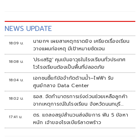
NEWS UPDATE
นายกฯ เผยสาเหตุกราดยิง เครียดเรื่องเรียน
18:09 น.
วางแผนก่อเหตุ มีเป้าหมายชัดเจน
'ประเสริฐ' คุมเข้มอาวุธในโรงเรียนทั่วประเทศ
18:08 น.
โวโรงเรียนต้องเป็นพื้นที่ปลอดภัย
เอกชนชี้แก้ข้อจำกัดด้านน้ำ–ไฟฟ้า รับ
18:04 น.
ศูนย์กลาง Data Center
ธอส. จัดทำมาตรการเร่งด่วนช่วยเหลือลูกค้า
18:02 น.
จากเหตุการณ์ในโรงเรียน จังหวัดนนทบุรี
กรณีเสียชีวิตหรือทุพพลภาพลดดอกเบี้ยเหลือ
ตร. แถลงสรุปสำนวนส่งอัยการ ฟัน 5 ข้อหา
17:41 น.
0.01% ต่อปี ตลอดอายุสัญญา
หนัก เจ้าของโรงเบียร์ลาดพร้าว