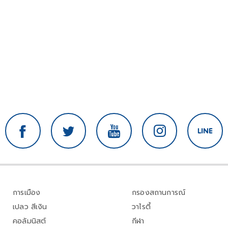
การเมือง
กรองสถานการณ์
เปลว สีเงิน
วาไรตี้
คอลัมนิสต์
กีฬา