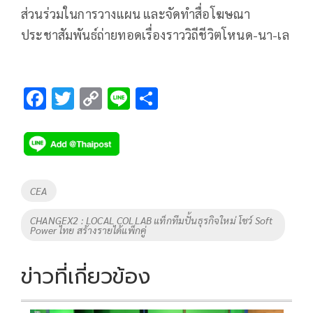
ส่วนร่วมในการวางแผน และจัดทำสื่อโฆษณา
ประชาสัมพันธ์ถ่ายทอดเรื่องราววิถีชีวิตโหนด-นา-เล
F
T
C
Li
S
ac
wi
o
n
h
e
tt
p
e
ar
b
er
y
e
o
Li
Tags
CEA
o
n
CHANGEX2 : LOCAL COLLAB แท็กทีมปั้นธุรกิจใหม่ โชว์ Soft
k
k
Power ไทย สร้างรายได้แพ็กคู่
ข่าวที่เกี่ยวข้อง