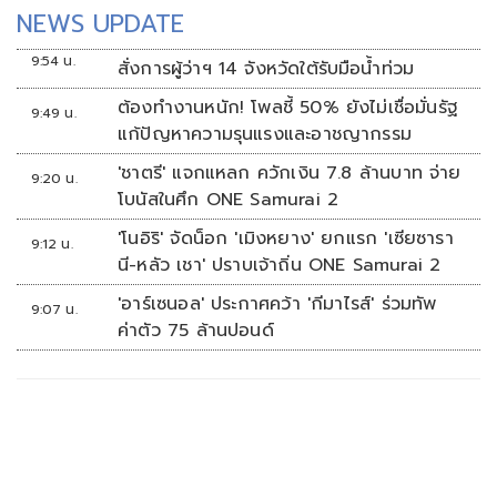
NEWS UPDATE
9:54 น.
สั่งการผู้ว่าฯ 14 จังหวัดใต้รับมือน้ำท่วม
ต้องทำงานหนัก! โพลชี้ 50% ยังไม่เชื่อมั่นรัฐ
9:49 น.
แก้ปัญหาความรุนแรงและอาชญากรรม
'ชาตรี' แจกแหลก ควักเงิน 7.8 ล้านบาท จ่าย
9:20 น.
โบนัสในศึก ONE Samurai 2
'โนอิริ' จัดน็อก 'เมิงหยาง' ยกแรก 'เซียซารา
9:12 น.
นี-หลัว เชา' ปราบเจ้าถิ่น ONE Samurai 2
'อาร์เซนอล' ประกาศคว้า 'กีมาไรส์' ร่วมทัพ
9:07 น.
ค่าตัว 75 ล้านปอนด์