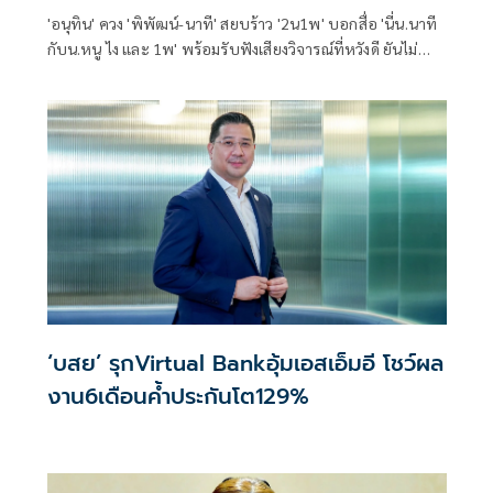
'อนุทิน' ควง 'พิพัฒน์-นาที' สยบร้าว '2น1พ' บอกสื่อ 'นี่น.นาที
กับน.หนู ไง และ 1พ' พร้อมรับฟังเสียงวิจารณ์ที่หวังดี ยันไม่
กระทบการทำงาน
‘บสย’ รุกVirtual Bankอุ้มเอสเอ็มอี โชว์ผล
งาน6เดือนค้ำประกันโต129%