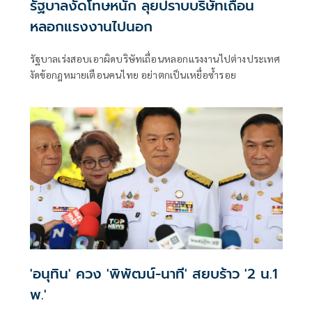
รัฐบาลงัดโทษหนัก ลุยปราบบริษัทเถื่อน
หลอกแรงงานไปนอก
รัฐบาลเร่งสอบเอาผิดบริษัทเถื่อนหลอกแรงงานไปต่างประเทศ
งัดข้อกฎหมายเตือนคนไทย อย่าตกเป็นเหยื่อซ้ำรอย
'อนุทิน' ควง 'พิพัฒน์-นาที' สยบร้าว '2 น.1
พ.'