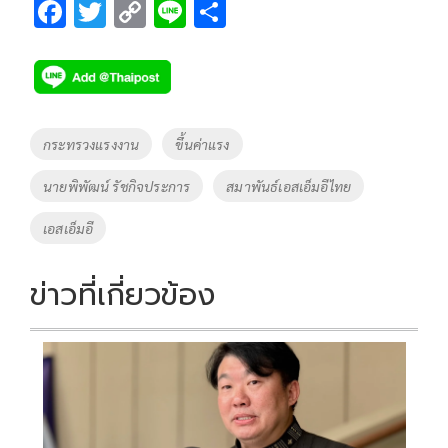
F
T
C
Li
S
ac
wi
o
n
h
e
tt
p
e
ar
b
er
y
e
o
Li
Tags
กระทรวงแรงงาน
ขึ้นค่าแรง
o
n
นายพิพัฒน์ รัชกิจประการ
สมาพันธ์เอสเอ็มอีไทย
k
k
เอสเอ็มอี
ข่าวที่เกี่ยวข้อง