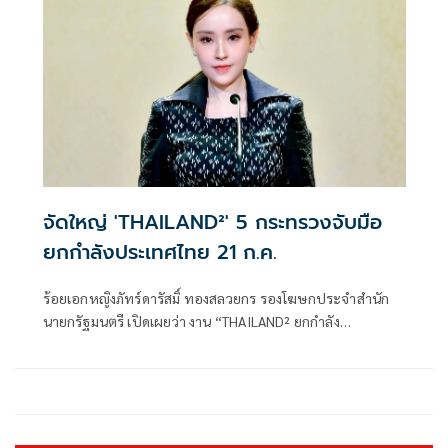
จัดใหญ่ 'THAILAND²' 5 กระทรวงจับมือ
ยกกำลังประเทศไทย 21 ก.ค.
ร้อยเอกหญิงภัทร์ดารัสมิ์ ทองสลวยกร รองโฆษกประจำสำนัก
นายกรัฐมนตรี เปิดเผยว่า งาน “THAILAND² ยกกำลัง
ประเทศไทย ยกระดับทุนมนุษย์” ถือเป็นงานใหญ่ที่เกิดขึ้นเป็น
ครั้งแรกจากการผนึกกำลังของ 5 กระทรวงหลัก