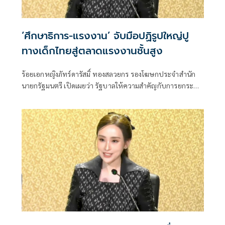
‘ศึกษาธิการ-แรงงาน’ จับมือปฏิรูปใหญ่ปู
ทางเด็กไทยสู่ตลาดแรงงานชั้นสูง
ร้อยเอกหญิงภัทร์ดารัสมิ์ ทองสลวยกร รองโฆษกประจำสำนัก
นายกรัฐมนตรี เปิดเผยว่า รัฐบาลให้ความสำคัญกับการยกระดับ
ศักยภาพทุนมนุษย์อย่างยั่งยืน