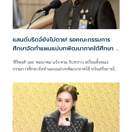
แลนด์บริดจ์ยังไม่ตาย! รอคณะกรรมการ
ศึกษาจัดทำแผนแม่บทพัฒนาภาคใต้ศึกษา 1
ปี
'สิริพงศ์' เผย 'คมนาคม' แจ้ง ครม.รับทราบ เตรียมตั้งคณะ
กรรมการศึกษาจัดทำแผนแม่บทพัฒนาภาคใต้ หวังเสร็จภายใน
1 ปี ให้ทันรัฐบาลนี้ คาดเสนอนายกฯแต่งตั้งได้สัปดาห์หน้า