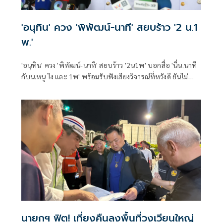
'อนุทิน' ควง 'พิพัฒน์-นาที' สยบร้าว '2 น.1
พ.'
'อนุทิน' ควง 'พิพัฒน์-นาที' สยบร้าว '2น1พ' บอกสื่อ 'นี่น.นาที
กับน.หนู ไง และ 1พ' พร้อมรับฟังเสียงวิจารณ์ที่หวังดี ยันไม่
กระทบการทำงาน
นายกฯ ฟิต! เที่ยงคืนลงพื้นที่วงเวียนใหญ่