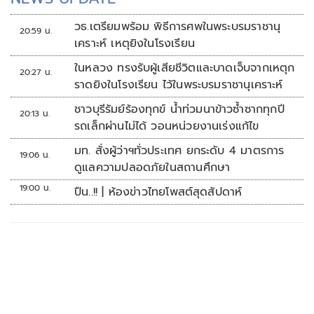
วธ.เตรียมพร้อม พิธีการศพในพระบรมราชานุ
20:59 น.
เคราะห์ เหตุยิงในโรงเรียน
ในหลวง ทรงรับผู้เสียชีวิตและบาดเจ็บจากเหตุก
20:27 น.
ราดยิงในโรงเรียน ไว้ในพระบรมราชานุเคราะห์
ชาวบุรีรัมย์ร้องทุกข์ น้ำท่วมนาข้าวซ้ำซากทุกปี
20:13 น.
รถเล็กผ่านไม่ได้ วอนหน่วยงานเร่งแก้ไข
มท. สั่งผู้ว่าฯทั่วประเทศ ยกระดับ 4 มาตรการ
19:06 น.
ดูแลความปลอดภัยในสถานศึกษา
19:00 น.
ปืน..!! | ห้องข่าวไทยโพสต์สุดสัปดาห์