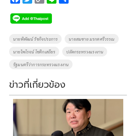
ac
wi
o
n
h
e
tt
p
e
ar
b
er
y
e
o
Li
Tags
นายพิพัฒน์ รัชกิจประการ
นายสมชาย มรกตศรีวรรณ
o
n
นายไพโรจน์ โชติกเสถียร
ปลัดกระทรวงแรงงาน
k
k
รัฐมนตรีว่าการกระทรวงแรงงาน
ข่าวที่เกี่ยวข้อง