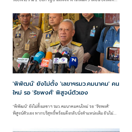
ไอเป็นรูปธรรมไม่ได้ เหตุโปรเจกต์คมนาคม ต้องใช้เวลา
'พิพัฒน์' ยังไม่ตั้ง 'เลขาฯรมว.คมนาคม' คน
ใหม่ รอ 'รัชพงศ์' พิสูจน์ตัวเอง
‘พิพัฒน์’ ยังไม่ตั้งเลขาฯ รมว.คมนาคมคนใหม่ รอ 'รัชพงศ์'
พิสูจน์ตัวเอง หากบริสุทธิ์พร้อมดึงกลับนั่งตำแหน่งเดิม ยันไม่
ปกป้องคนผิด