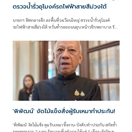
ตรวจน้ำรั่วอุโมงค์รถไฟฟ้าสายสีม่วงใต้
นายกฯ ฟิตกลางดึก ลงพื้นที่วงเวียนใหญ่ ตรวจน้ำรั่วอุโมงค์
รถไฟฟ้าสายสีม่วงใต้ หวั่นซ้ำรอยถนนยุบหน้าวชิรพยาบาล รับ
มีบทเรียนไม่ดี ต้องเตรียมความพร้อมเพื่อความปลอดภัยปชช.
ด้านรมต.ลูกเทพ ตบเท้าร่วมด้วย
'พิพัฒน์' งัดไม้แข็งสั่งผู้รับเหมาทำประกัน!
'พิพัฒน์' งัดไม้แข็ง คุมรับเหมาทิ้งงาน-บังคับทำประกัน สกัดซ้ำ
รอยพระราม 2 บอก รัฐบาลเพิ่งทำงานได้แค่ 3 เดือน ยังวัดเคพี