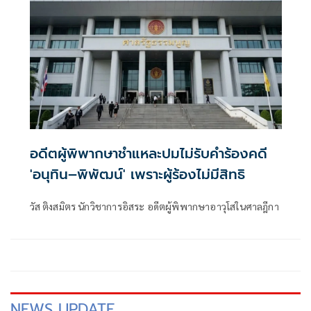
อดีตผู้พิพากษาชำแหละปมไม่รับคำร้องคดี
'อนุทิน–พิพัฒน์' เพราะผู้ร้องไม่มีสิทธิ
วัส ติงสมิตร นักวิชาการอิสระ อดีตผู้พิพากษาอาวุโสในศาลฎีกา
NEWS UPDATE