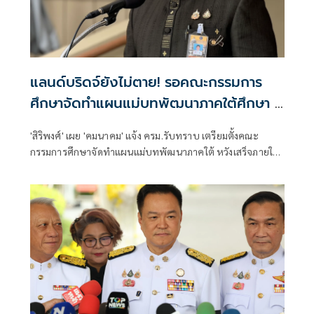
แลนด์บริดจ์ยังไม่ตาย! รอคณะกรรมการ
ศึกษาจัดทำแผนแม่บทพัฒนาภาคใต้ศึกษา 1
ปี
'สิริพงศ์' เผย 'คมนาคม' แจ้ง ครม.รับทราบ เตรียมตั้งคณะ
กรรมการศึกษาจัดทำแผนแม่บทพัฒนาภาคใต้ หวังเสร็จภายใน
1 ปี ให้ทันรัฐบาลนี้ คาดเสนอนายกฯแต่งตั้งได้สัปดาห์หน้า