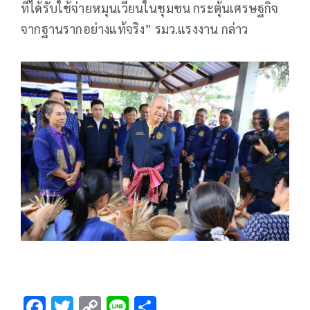
ที่ได้รับใช้จ่ายหมุนเวียนในชุมชน กระตุ้นเศรษฐกิจ
จากฐานรากอย่างแท้จริง” รมว.แรงงาน กล่าว
F
T
C
Li
S