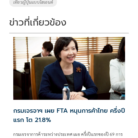
เที่ยวญี่ปุ่นแบบไฮเอนด์
k
k
ข่าวที่เกี่ยวข้อง
กรมเจรจาฯ เผย FTA หนุนการค้าไทย ครึ่งปี
แรก โต 21.8%
กรมเจรจาการค้าระหว่างประเทศ เผย ครึ่งปีแรกของปี 69 การ