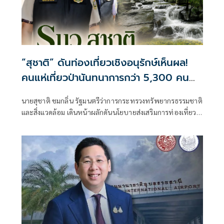
“สุชาติ” ดันท่องเที่ยวเชิงอนุรักษ์เห็นผล!
คนแห่เที่ยวป่านันทนาการกว่า 5,300 คน
รับวันเฉลิมพระชนมพรรษา ปลุกเศรษฐกิจ
นายสุชาติ ชมกลิ่น รัฐมนตรีว่าการกระทรวงทรัพยากรธรรมชาติ
ชุมชน-สร้างจิตสำนึกอนุรักษ์ธรรมชาติ
และสิ่งแวดล้อม เดินหน้าผลักดันนโยบายส่งเสริมการท่องเที่ยว
เชิงอนุรักษ์อย่างเป็นรูปธรรม เพื่อเปิดโอกาสให้ประชาชนได้
สัมผัสความงดงามของทรัพยากรธรรมชาติ