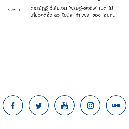
ดร.ณัฏฐ์ ชี้เส้นเงิน ‘พริษฐ์-ยิ่งชีพ’ เปิด ไม่
10:29 น.
เกี่ยวคดีฮั้ว สว. ไขนัย ‘กำแพง’ ของ ‘อนุทิน’