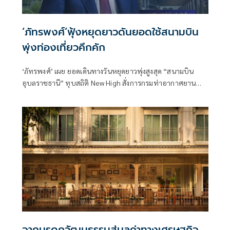
‘ภัทรพงศ์’ฟุ้งหยุดยาวดันยอดใช้สนามบิน
พุ่งท่องเที่ยวคึกคัก
‘ภัทรพงศ์’ เผย ยอดเดินทางวันหยุดยาวพุ่งสูงสุด “สนามบิน
อุบลราชธานี” ทุบสถิติ New High สั่งการกรมท่าอากาศยาน
อำนวยความสะดวกนักท่องเที่ยวชมงานประเพณีท้องถิ่นแห่
เทียนพรรษา - ดันรายได้ท่องเที่ยวภูมิภาคคึกคัก
จากมรดกวัฒนธรรมสู่มูลค่าทางเศรษฐกิจ