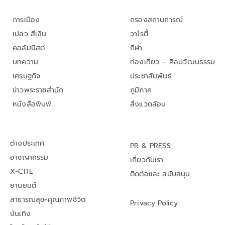
การเมือง
กรองสถานการณ์
เปลว สีเงิน
วาไรตี้
คอลัมนิสต์
กีฬา
บทความ
ท่องเที่ยว – ศิลปวัฒนธรรม
เศรษฐกิจ
ประชาสัมพันธ์
ข่าวพระราชสำนัก
ภูมิภาค
หนังสือพิมพ์
สิ่งแวดล้อม
ต่างประเทศ
PR & PRESS
อาชญากรรม
เกี่ยวกับเรา
X-CITE
ติดต่อและ สนับสนุน
ยานยนต์
สาธารณสุข-คุณภาพชีวิต
Privacy Policy
บันเทิง