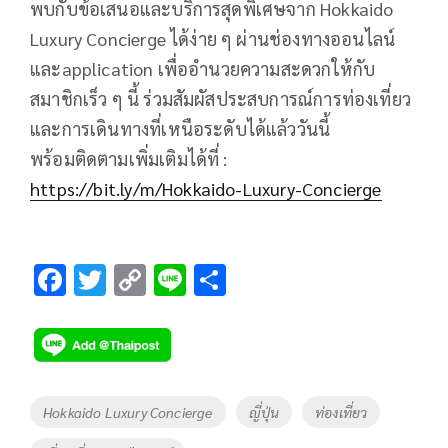
พบกับข้อเสนอและบริการสุดพิเศษจาก Hokkaido
Luxury Concierge ได้ง่าย ๆ ผ่านช่องทางออนไลน์
และapplication เพื่ออำนวยความสะดวกให้กับ
สมาชิกเร็ว ๆ นี้ ร่วมสัมผัสประสบการณ์การท่องเที่ยว
และการเดินทางที่เหนือระดับได้แล้ววันนี้
พร้อมติดตามเพิ่มเติมได้ที่ :
https://bit.ly/m/Hokkaido-Luxury-Concierge
F
T
C
Li
S
ac
wi
o
n
h
e
tt
p
e
ar
b
er
y
e
o
Li
Tags
Hokkaido Luxury Concierge
ญี่ปุ่น
ท่องเที่ยว
o
n