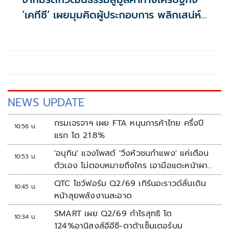
‘เคทีซี’ เผยมุมคิดผู้ประกอบการ พลิกเสน่ห์
เมืองเก่าสู่โอกาสทางธุรกิจยุคใหม่
NEWS UPDATE
กรมเจรจาฯ เผย FTA หนุนการค้าไทย ครึ่งปี
10:56 น.
แรก โต 21.8%
'อนุทิน' แจงโพสต์ 'วิ่งหัวชนกำแพง' แค่เตือน
10:53 น.
ตัวเอง ไม่ตอบหมายถึงใคร เอามือแตะหน้าผา
กบอก 'หัวโน'
QTC โชว์ฟอร์ม Q2/69 เทิร์นอะราวด์ลั่นเดิน
10:45 น.
หน้าลุยพลังงานสะอาด
SMART เผย Q2/69 กำไรสุทธิ โต
10:34 น.
124%อานิสงส์อีอีซี-ดาต้าเซ็นเตอร์บูม