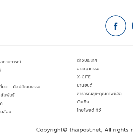
ต่างประเทศ
สถานการณ์
อาชญากรรม
้
X-CITE
ยานยนต์
เที่ยว – ศิลปวัฒนธรรม
สาธารณสุข-คุณภาพชีวิต
สัมพันธ์
บันเทิง
าค
ไทยโพสต์ ทีวี
วดล้อม
Copyright© thaipost.net, All rights 