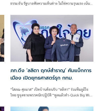
ธรรม ยัน รัฐบาลฟังความเห็นต่าง-ไม่ใช่ความรุนแรง-เน้น
สร้างความปรองดอง จับมือสร้างปชต.ที่เข้มแข็ง
ภท.ดึง ‘ลลิตา ฤกษ์สำราญ’ คัมแบ็กการ
เมือง เปิดยุทธศาสตร์รุก กทม.
“โสภณ-ศุภมาส” เปิดบ้านต้อนรับ “ลลิตา” ร่วมทีมภูมิใจ
ไทย ชูจุดขายพรรคนักปฏิบัติ “พูดแล้วทำ-Quick Big Win”
มั่นใจกระแส กทม.เปลี่ยน หลัง “อนุทิน” นั่งนายกฯ เดิน
หน้าเปิดตัวผู้สมัครคุณภาพสู้ศึกเลือกตั้ง