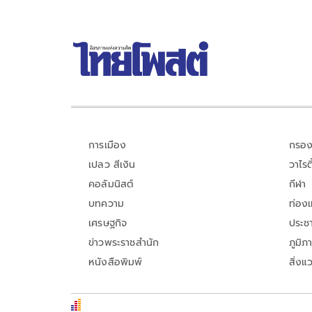
การเมือง
กรอง
เปลว สีเงิน
วาไรตี
คอลัมนิสต์
กีฬา
บทความ
ท่อง
เศรษฐกิจ
ประชา
ข่าวพระราชสำนัก
ภูมิภ
หนังสือพิมพ์
สิ่งแ