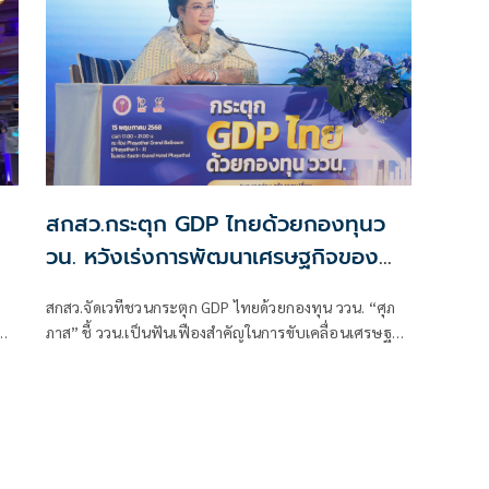
สกสว.กระตุก GDP ไทยด้วยกองทุนว
วน. หวังเร่งการพัฒนาเศรษฐกิจของ
ประเทศ
สกสว.จัดเวทีชวนกระตุก GDP ไทยด้วยกองทุน ววน. “ศุภ
st
ม
ภาส” ชี้ ววน.เป็นฟันเฟืองสำคัญในการขับเคลื่อนเศรษฐกิจ
um
ของประเทศให้เติบโตอย่างมั่นคงและยั่งยืน แข่งขันได้ใน
เวทีโลก ชี้นโยบายทรัมป์จะทำให้ไทยปรับตัว และวาง
ยุทธศาสตร์ใหม่ เพื่อคว้าโอกาสและรับมือกับความท้าทาย
ที่เกิดขึ้น