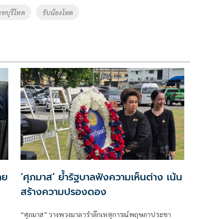
ทบุรีโหด
รับน้องโหด
าย
‘ศุภมาส’ ย้ำรัฐบาลฟังความเห็นต่าง เน้น
สร้างความปรองดอง
“ศุภมาส” วางพวงมาลารำลึกเหตุการณ์พฤษภาประชา