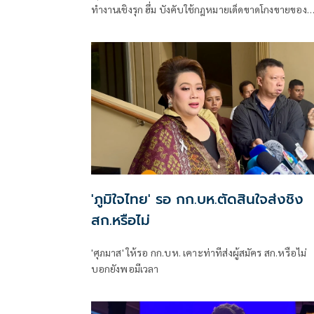
ทำงานเชิงรุก ฮึ่ม บังคับใช้กฎหมายเด็ดขาดโกงขายของ
ออนไลน์ จ่อขอมติปมร้อนรถ EV ค่ายใหญ่
'ภูมิใจไทย' รอ กก.บห.ตัดสินใจส่งชิง
สก.หรือไม่
'ศุภมาส' ให้รอ กก.บห. เคาะท่าทีส่งผู้สมัคร สก.หรือไม่
บอกยังพอมีเวลา