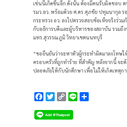
เช่นนี้เกิดขึ้นอีก ดังนั้น ต้องมีคนรับผิดชอบ
รมว.อว. พร้อมด้วย ศ.ดร.ศุภชัย ปทุมนากุล รอ
กระทรวง อว. ลงไปตรวจสอบข้อเท็จจริงร่วมกั
กับอธิการบดีและผู้บริหารของสถาบัน รวมถึงทา
มทร.สุวรรณภูมิ วิทยาเขตนนทบุรี
“ขอยืนยันว่าจะหาตัวผู้กระทำผิดมาลงโทษให
ครอบครัวที่ถูกทำร้าย ที่สำคัญ หลังจากนี้
ปลอดภัยให้กับนักศึกษา เพื่อไม่ให้เกิดเหตุกา
F
T
C
Li
S
ac
wi
o
n
h
e
tt
p
e
ar
b
er
y
e