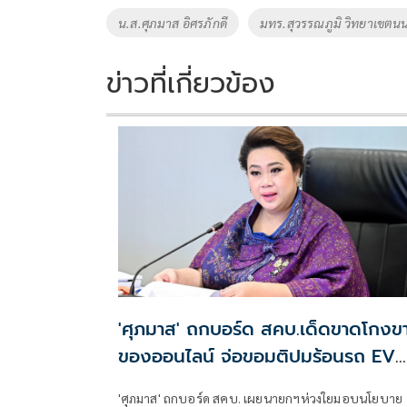
o
Li
Tags
น.ส.ศุภมาส อิศรภักดี
มทร.สุวรรณภูมิ วิทยาเขตนน
o
n
k
k
ข่าวที่เกี่ยวข้อง
'ศุภมาส' ถกบอร์ด สคบ.เด็ดขาดโกงข
ของออนไลน์ จ่อขอมติปมร้อนรถ EV
ค่ายใหญ่
'ศุภมาส' ถกบอร์ด สคบ. เผยนายกฯห่วงใยมอบนโยบาย