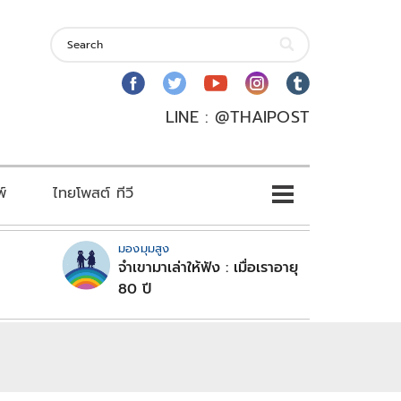
LINE : @THAIPOST
พ์
ไทยโพสต์ ทีวี
มองมุมสูง
จำเขามาเล่าให้ฟัง : เมื่อเราอายุ
80 ปี