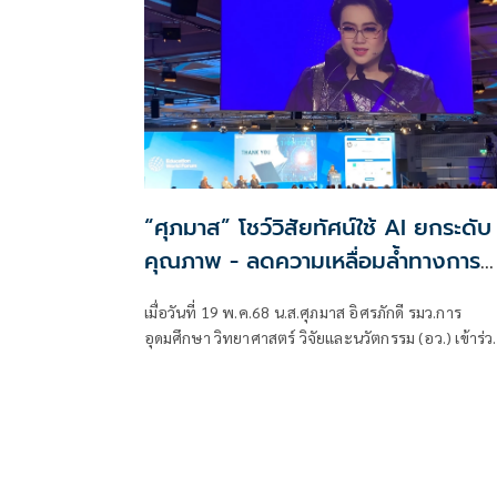
“ศุภมาส” โชว์วิสัยทัศน์ใช้ AI ยกระดับ
คุณภาพ - ลดความเหลื่อมล้ำทางการ
ศึกษาในไทย บนเวทีการประชุมรัฐมนตรี
เมื่อวันที่ 19 พ.ค.68 น.ส.ศุภมาส อิศรภักดี รมว.การ
ด้านการศึกษาใหญ่ที่สุดในโลก The 21
อุดมศึกษา วิทยาศาสตร์ วิจัยและนวัตกรรม (อว.) เข้าร่ว
Annual Education World Forum
การประชุม The 21st Annual Education World For
2025 (EWF) ที่สหราชอาณาจักร
2025 (EWF) ที่กรุงลอนดอน สหราชอาณาจักร