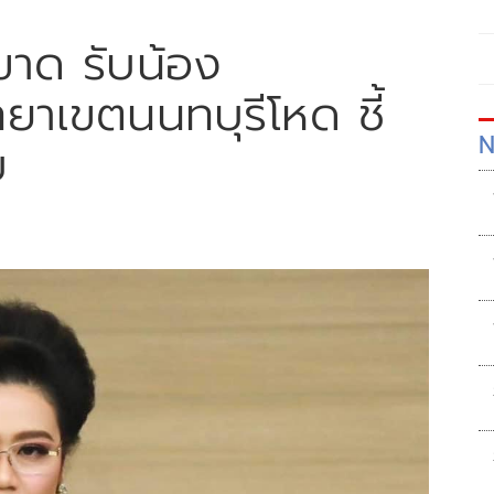
ขาด รับน้อง
ยาเขตนนทบุรีโหด ชี้
N
บ