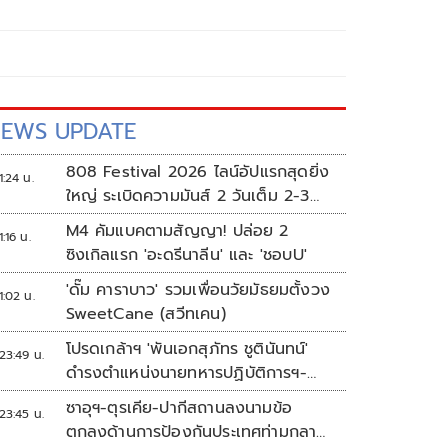
EWS UPDATE
808 Festival 2026 ไลน์อัปแรกสุดยิ่ง
1:24 น.
ใหญ่ ระเบิดความมันส์ 2 วันเต็ม 2-3
ต.ค.นี้
M4 คัมแบคตามสัญญา! ปล่อย 2
1:16 น.
ซิงเกิลแรก 'อะดรีนาลีน' และ 'ชอบU'
'ดั๊ม คาราบาว' รวมเพื่อนวัยมัธยมตั้งวง
1:02 น.
SweetCane (สวีทเคน)
โปรดเกล้าฯ 'พันเอกสุภัทร ชูตินันทน์'
23:49 น.
ดำรงตำแหน่งนายทหารปฏิบัติการฯ-
พระราชทานยศ 'พลตรี'
ซาอุฯ-ตุรเคีย-ปากีสถานลงนามข้อ
23:45 น.
ตกลงด้านการป้องกันประเทศท่ามกลาง