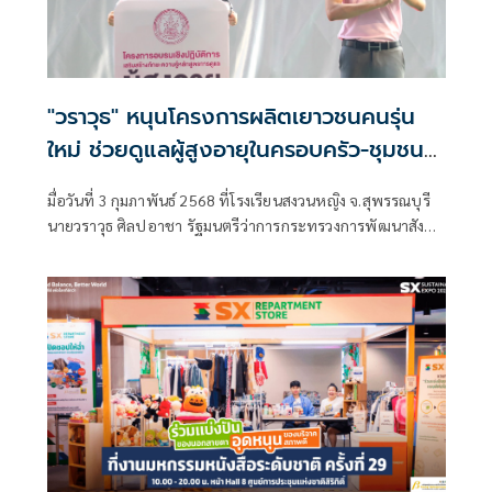
"วราวุธ" หนุนโครงการผลิตเยาวชนคนรุ่น
ใหม่ ช่วยดูแลผู้สูงอายุในครอบครัว-ชุมชน
รองรับ ประเทศไทยเป็นสังคมสูงวัยสมบูรณ์
มื่อวันที่ 3 กุมภาพันธ์ 2568 ที่โรงเรียนสงวนหญิง จ.สุพรรณบุรี
แบบ
นายวราวุธ ศิลปอาชา รัฐมนตรีว่าการกระทรวงการพัฒนาสังคม
และความมั่นคงของมนุษย์ (รมว.พม.) เป็นประธานเปิดการ
อบรมเชิงปฏิบัติการเสริมสร้างทักษะความรู้หลักสูตรการดูแลผู้
สูงอายุขั้นเบื้