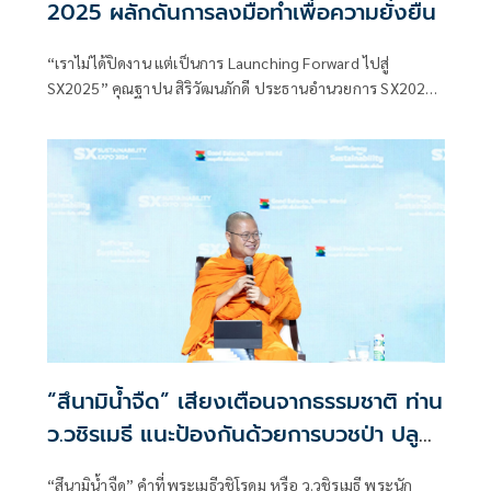
2025 ผลักดันการลงมือทำเพื่อความยั่งยืน
“เราไม่ได้ปิดงาน แต่เป็นการ Launching Forward ไปสู่
SX2025” คุณฐาปน สิริวัฒนภักดี ประธานอำนวยการ SX2024
กล่าวในการปิดฉากงานมหกรรมด้านความยั่งยืน
“สึนามิน้ำจืด” เสียงเตือนจากธรรมชาติ ท่าน
ว.วชิรเมธี แนะป้องกันด้วยการบวชป่า ปลูก
ป่า บนเวที SX2024
“สึนามิน้ำจืด” คำที่พระเมธีวชิโรดม หรือ ว.วชิรเมธี พระนัก