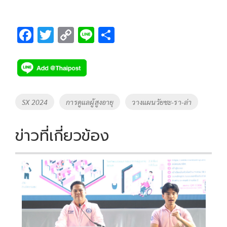
F
T
C
Li
S
ac
wi
o
n
h
e
tt
p
e
ar
b
er
y
e
o
Li
Tags
SX 2024
การดูแลผู้สูงอายุ
วางแผนวัยชะ-รา-ล่า
o
n
k
k
ข่าวที่เกี่ยวข้อง