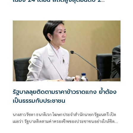
อานิสงส์ส่งออกอิเล็กทรอนิกส์
รัฐบาลลุยติดตามราคาข้าวราดแกง ย้ำต้อง
เป็นธรรมกับประชาชน
นางสาวรัชดา ธนาดิเรก โฆษกประจำสำนักนายกรัฐมนตรี เปิด
เผยว่า รัฐบาลติดตามค่าครองชีพของประชาชนอย่างใกล้ชิด
แม้สถานการณ์ราคาพลังงานเริ่มผ่อนคลายลง