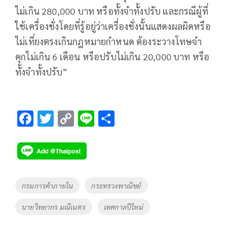
ไม่เกิน 280,000 บาท หรือทั้งจำทั้งปรับ และกรณีผู้ที่
ใช้เครื่องชั่งโดยที่รู้อยู่ว่าเครื่องชั่งนั้นแสดงผลผิดหรือ
ไม่เที่ยงตรงเกินกฎหมายกำหนด ต้องระวางโทษจำ
คุกไม่เกิน 6 เดือน หรือปรับไม่เกิน 20,000 บาท หรือ
ทั้งจำทั้งปรับ”
F
T
C
Li
S
ac
wi
o
n
h
e
tt
p
e
ar
b
er
y
e
o
Li
Tags
กรมการค้าภายใน
กระทรวงพาณิชย์
o
n
นายวิทยากร มณีเนตร
เทศกาลปีใหม่
k
k