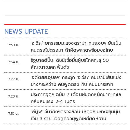
NEWS UPDATE
'อ.วีระ' ยกธรรมมะแจงดราม่า กมธ.งบฯ ยันเป็น
7:59 น.
คนตรงไปตรงมา ถ้าผิดพลาดพร้อมขอโทษ
รัฐบาลตีปี๊บ! ดัชนีเชื่อมั่นผู้บริโภคทะลุ 50
7:54 น.
สัญญาณศก.ฟื้นตัว
'อดีตสส.อุบลฯ' กระตุก 'อ.วีระ' คนเรามีเส้นแบ่ง
7:27 น.
บางๆระหว่าง คนพูดตรง กับ คนมีมารยาท
ประกาศอุตุฯ ฉบับ 7 เตือนฝนตกหนักมาก ทะเล
7:23 น.
คลื่นลมแรง 2-4 เมตร
'พีมูฟ' จี้นายกฯตรวจสอบ เหตุอส.ปะทะผู้ชุมนุม
7:10 น.
เจ็บ 3 ราย โวยถูกยั่วยุพูดเหยียดหยาม