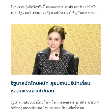
ร้อยเอกหญิงภัทร์ดารัสมิ์ ทองสลวยกร รองโฆษกประจำสำนัก
นายกรัฐมนตรี เปิดเผยว่า รัฐบาลให้ความสำคัญกับการยกระดับ
ศักยภาพทุนมนุษย์อย่างยั่งยืน
รัฐบาลงัดโทษหนัก ลุยปราบบริษัทเถื่อน
หลอกแรงงานไปนอก
รัฐบาลเร่งสอบเอาผิดบริษัทเถื่อนหลอกแรงงานไปต่างประเทศ
งัดข้อกฎหมายเตือนคนไทย อย่าตกเป็นเหยื่อซ้ำรอย