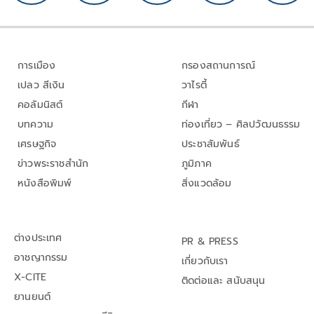
การเมือง
กรองสถานการณ์
เปลว สีเงิน
วาไรตี้
คอลัมนิสต์
กีฬา
บทความ
ท่องเที่ยว – ศิลปวัฒนธรรม
เศรษฐกิจ
ประชาสัมพันธ์
ข่าวพระราชสำนัก
ภูมิภาค
หนังสือพิมพ์
สิ่งแวดล้อม
ต่างประเทศ
PR & PRESS
อาชญากรรม
เกี่ยวกับเรา
X-CITE
ติดต่อและ สนับสนุน
ยานยนต์