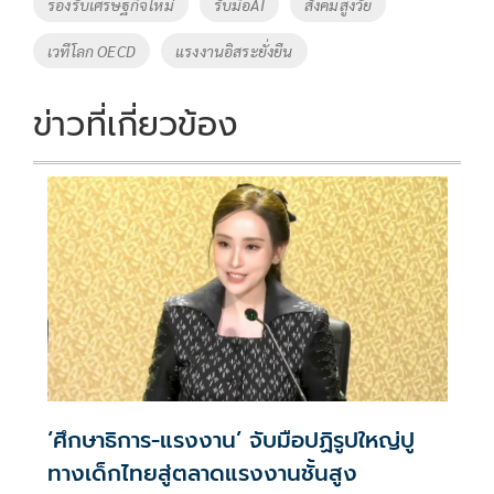
รองรับเศรษฐกิจใหม่
รับมือAI
สังคมสูงวัย
k
k
เวทีโลก OECD
แรงงานอิสระยั่งยืน
ข่าวที่เกี่ยวข้อง
‘ศึกษาธิการ-แรงงาน’ จับมือปฏิรูปใหญ่ปู
ทางเด็กไทยสู่ตลาดแรงงานชั้นสูง