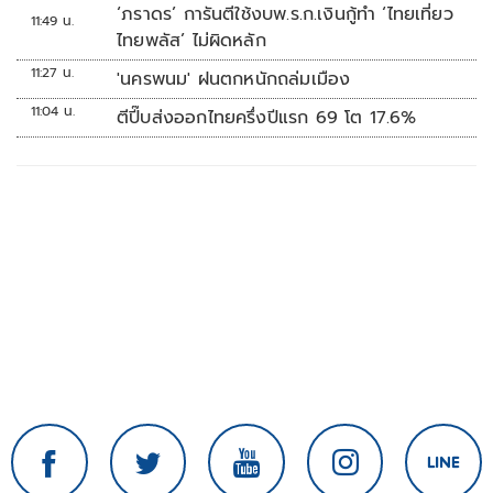
‘ภราดร’ การันตีใช้งบพ.ร.ก.เงินกู้ทำ ‘ไทยเที่ยว
11:49 น.
ไทยพลัส’ ไม่ผิดหลัก
11:27 น.
'นครพนม' ฝนตกหนักถล่มเมือง
11:04 น.
ตีปี๊บส่งออกไทยครึ่งปีแรก 69 โต 17.6%