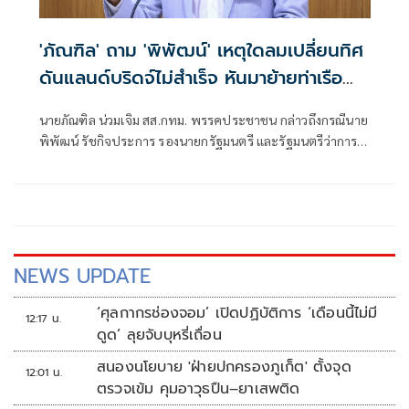
'ภัณฑิล' ถาม 'พิพัฒน์' เหตุใดลมเปลี่ยนทิศ
ดันแลนด์บริดจ์ไม่สำเร็จ หันมาย้ายท่าเรือ
คลองเตย
นายภัณฑิล น่วมเจิม สส.กทม. พรรคประชาชน กล่าวถึงกรณีนาย
พิพัฒน์ รัชกิจประการ รองนายกรัฐมนตรี และรัฐมนตรีว่าการ
กระทรวงคมนาคม เตรียมจะย้ายท่าเรือคลองเตยไปยังท่าเรือ
แหลมฉบัง และพัฒนาพื้นที่เป็นเอ็นเตอร์เทนเมนต์คอมเพล็กซ์
(Entertainment Complex) โดยไม่มีกาสิโน ว่า หลังเลือกตั้ง
ใหญ่ ตนเคยพูดคุยกับนายพิพัฒน์เกี่ยวกับเรื่องท่าเรือคลองเตย
NEWS UPDATE
‘ศุลกากรช่องจอม’ เปิดปฏิบัติการ ‘เดือนนี้ไม่มี
12:17 น.
ดูด’ ลุยจับบุหรี่เถื่อน
สนองนโยบาย 'ฝ่ายปกครองภูเก็ต' ตั้งจุด
12:01 น.
ตรวจเข้ม คุมอาวุธปืน–ยาเสพติด