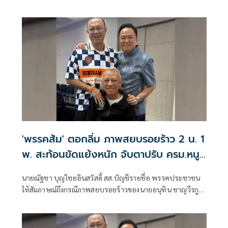
'พรรคส้ม' ตอกลิ่ม ภาพสยบรอยร้าว 2 น. 1
พ. สะท้อนขัดแย้งหนัก จับตาปรับ ครม.หนู
2 จูบปากหรือเขี่ยทิ้ง
นายณัฐชา บุญไชยอินสวัสดิ์ สส.บัญชีรายชื่อ พรรคประชาชน
ให้สัมภาษณ์ถึงกรณีภาพสยบรอยร้าวของนายอนุทิน ชาญวีรกูล
นายกรัฐมนตรีและรัฐมนตรีว่าการกระทรวงมหาดไทย ในฐานะ
หัวหน้าพรรคภูมิใจไทย กับนายเนวิน ชิดชอบ ประธานสโมสร
ฟุตบอลบุรีรัมย์ยูไนเต็ด และนายพิพัฒน์ รัชกิจประการ รอง