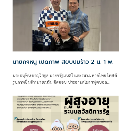
นายกรัฐมนตรี และรัฐมนตรีว่าการกระทรวงคมนาคม
นายกฯหนู เปิดภาพ สยบปมร้าว 2 น. 1 พ.
นายอนุทิน ชาญวีรกูล นายกรัฐมนตรี และรมว.มหาดไทย โพสต์
รูปภาพยืนข้างนายเนวิน ชิดชอบ ประธานสโมสรฟุตบอล
บุรีรัมย์ ยูไนเต็ด และนายพิพัฒน์ รัชกิจประการ