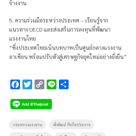
จ้างงาน
5. ความร่วมมือระหว่างประเทศ – เรียนรู้จาก
แนวทาง OECD และส่งเสริมการลงทุนที่พัฒนา
แรงงานไทย
“ซึ่งประเทศไทยเน้นบทบาทเป็นศูนย์กลางแรงงาน
อาเซียน พร้อมปรับตัวสู่เศรษฐกิจยุคใหม่อย่างยั่งยืน”
F
T
C
Li
S
ac
wi
o
n
h
e
tt
p
e
ar
b
er
y
e
o
Li
Tags
กระทรวงแรงงาน
พิพัฒน์ รัชกิจประการ
o
n