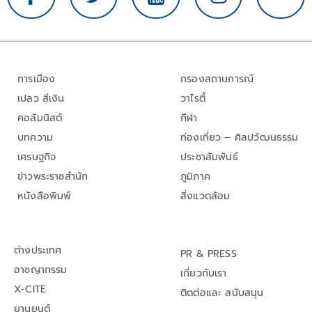
การเมือง
กรองสถานการณ์
เปลว สีเงิน
วาไรตี้
คอลัมนิสต์
กีฬา
บทความ
ท่องเที่ยว – ศิลปวัฒนธรรม
เศรษฐกิจ
ประชาสัมพันธ์
ข่าวพระราชสำนัก
ภูมิภาค
หนังสือพิมพ์
สิ่งแวดล้อม
ต่างประเทศ
PR & PRESS
อาชญากรรม
เกี่ยวกับเรา
X-CITE
ติดต่อและ สนับสนุน
ยานยนต์