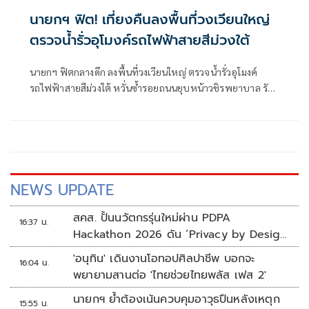
นายกฯ ฟิต! เที่ยงคืนลงพื้นที่วงเวียนใหญ่
ตรวจน้ำรั่วอุโมงค์รถไฟฟ้าสายสีม่วงใต้
นายกฯ ฟิตกลางดึก ลงพื้นที่วงเวียนใหญ่ ตรวจน้ำรั่วอุโมงค์
รถไฟฟ้าสายสีม่วงใต้ หวั่นซ้ำรอยถนนยุบหน้าวชิรพยาบาล รับ
มีบทเรียนไม่ดี ต้องเตรียมความพร้อมเพื่อความปลอดภัยปชช.
ด้านรมต.ลูกเทพ ตบเท้าร่วมด้วย
NEWS UPDATE
สคส. ปั้นนวัตกรรุ่นใหม่ผ่าน PDPA
16:37 น.
Hackathon 2026 ดัน ‘Privacy by Design
for all’ สู่โซลูชันคุ้มครองข้อมูลส่วนบุคคลที่
'อนุทิน' เดินงานโอทอปศิลปาชีพ บอกจะ
16:04 น.
ใช้ได้จริง
พยายามสานต่อ 'ไทยช่วยไทยพลัส เฟส 2'
นายกฯ ย้ำต้องเน้นควบคุมอาวุธปืนหลังเหตุก
15:55 น.