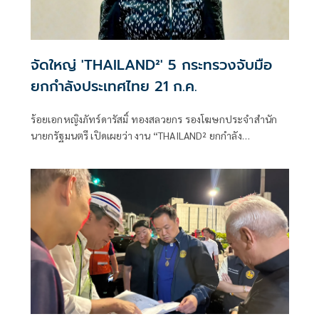
จัดใหญ่ 'THAILAND²' 5 กระทรวงจับมือ
ยกกำลังประเทศไทย 21 ก.ค.
ร้อยเอกหญิงภัทร์ดารัสมิ์ ทองสลวยกร รองโฆษกประจำสำนัก
นายกรัฐมนตรี เปิดเผยว่า งาน “THAILAND² ยกกำลัง
ประเทศไทย ยกระดับทุนมนุษย์” ถือเป็นงานใหญ่ที่เกิดขึ้นเป็น
ครั้งแรกจากการผนึกกำลังของ 5 กระทรวงหลัก