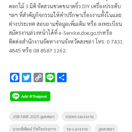
ดอกไม้ 3 มิติ จัดสวนขวดขนาดจิ๋ว DIY เครื่องประดับ
ฯลฯ ที่สำคัญกิจกรรมให้คำปรึกษาเรื่องงานทั้งในและ
ต่างประเทศ สอบถามข้อมูลเพิ่มเติม หรือ ลงทะเบียน
สมัครงานล่วงหน้าได้ที่ e-Service.doe.go.thหรือ
ติดต่อสำนักงานจัดหางานจังหวัดสงขลา โทร. 0 7431
4845 หรือ 08 8587 1262.
F
T
C
Li
S
ac
wi
o
n
h
e
tt
p
e
ar
b
er
y
e
o
Li
Tags
JOB FAIR 2025 @สงขลา
กระทรวงแรงงาน
o
n
นายพิพัฒน์ รัชกิจประการ
รมว.แรงงาน
ลุยสงขลา