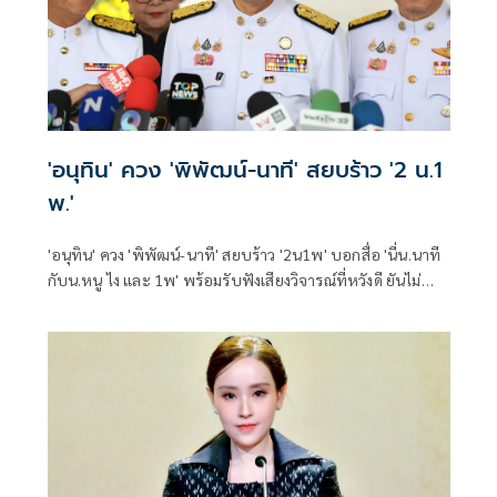
'อนุทิน' ควง 'พิพัฒน์-นาที' สยบร้าว '2 น.1
พ.'
'อนุทิน' ควง 'พิพัฒน์-นาที' สยบร้าว '2น1พ' บอกสื่อ 'นี่น.นาที
กับน.หนู ไง และ 1พ' พร้อมรับฟังเสียงวิจารณ์ที่หวังดี ยันไม่
กระทบการทำงาน