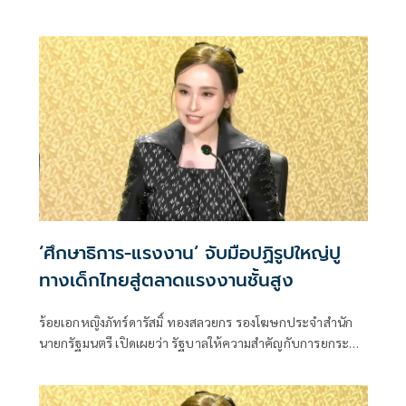
1 ปี ให้ทันรัฐบาลนี้ คาดเสนอนายกฯแต่งตั้งได้สัปดาห์หน้า
‘ศึกษาธิการ-แรงงาน’ จับมือปฏิรูปใหญ่ปู
ทางเด็กไทยสู่ตลาดแรงงานชั้นสูง
ร้อยเอกหญิงภัทร์ดารัสมิ์ ทองสลวยกร รองโฆษกประจำสำนัก
นายกรัฐมนตรี เปิดเผยว่า รัฐบาลให้ความสำคัญกับการยกระดับ
ศักยภาพทุนมนุษย์อย่างยั่งยืน