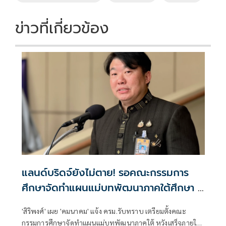
k
k
ข่าวที่เกี่ยวข้อง
แลนด์บริดจ์ยังไม่ตาย! รอคณะกรรมการ
ศึกษาจัดทำแผนแม่บทพัฒนาภาคใต้ศึกษา 1
ปี
'สิริพงศ์' เผย 'คมนาคม' แจ้ง ครม.รับทราบ เตรียมตั้งคณะ
กรรมการศึกษาจัดทำแผนแม่บทพัฒนาภาคใต้ หวังเสร็จภายใน