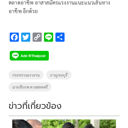
ตลาดอาชีพ อาสาสมัครแรงงานแนะแนวเส้นทาง
อาชีพ อีกด้วย
F
T
C
Li
S
ac
wi
o
n
h
e
tt
p
e
ar
b
er
y
e
o
Li
Tags
กระทรวงแรงงาน
กาญจนบุรี
o
n
นายสิรภพ ดวงสอดศรี
k
k
ข่าวที่เกี่ยวข้อง