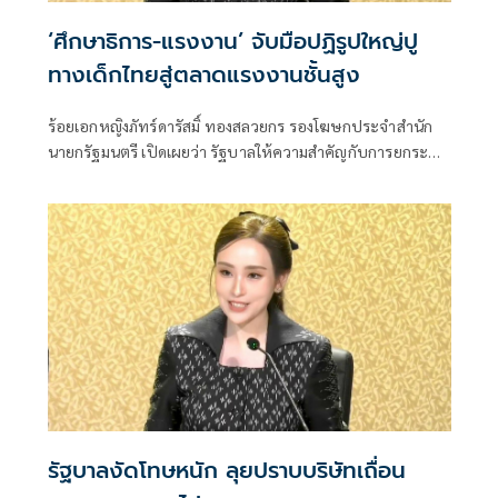
‘ศึกษาธิการ-แรงงาน’ จับมือปฏิรูปใหญ่ปู
ทางเด็กไทยสู่ตลาดแรงงานชั้นสูง
ร้อยเอกหญิงภัทร์ดารัสมิ์ ทองสลวยกร รองโฆษกประจำสำนัก
นายกรัฐมนตรี เปิดเผยว่า รัฐบาลให้ความสำคัญกับการยกระดับ
ศักยภาพทุนมนุษย์อย่างยั่งยืน
รัฐบาลงัดโทษหนัก ลุยปราบบริษัทเถื่อน