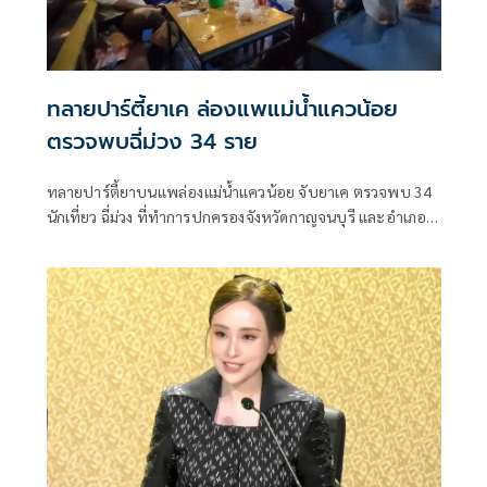
ทลายปาร์ตี้ยาเค ล่องแพแม่น้ำแควน้อย
ตรวจพบฉี่ม่วง 34 ราย
ทลายปาร์ตี้ยาบนแพล่องแม่น้ำแควน้อย จับยาเค ตรวจพบ 34
นักเที่ยว ฉี่ม่วง ที่ทำการปกครองจังหวัดกาญจนบุรี และอําเภอ
เมืองกาญจนบุรี เปิดยุทธการ 90 วัน พิทักษ์สันติราษฎร์ พิฆาต
ยาเสพติด