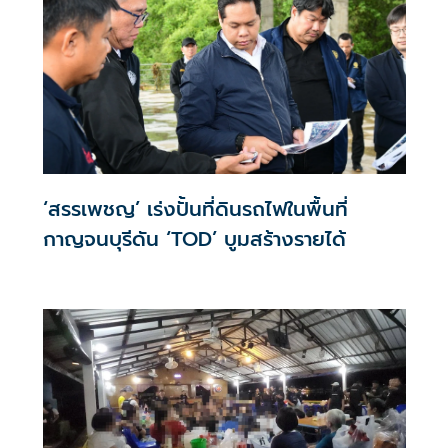
‘สรรเพชญ’ เร่งปั้นที่ดินรถไฟในพื้นที่
กาญจนบุรีดัน ‘TOD’ บูมสร้างรายได้