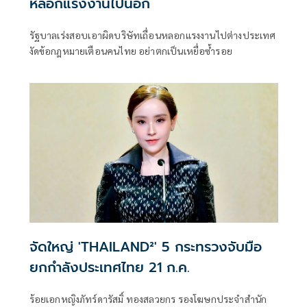
หลอกแรงงานไปนอก
รัฐบาลเร่งสอบเอาผิดบริษัทเถื่อนหลอกแรงงานไปต่างประเทศ
งัดข้อกฎหมายเตือนคนไทย อย่าตกเป็นเหยื่อซ้ำรอย
จัดใหญ่ 'THAILAND²' 5 กระทรวงจับมือ
ยกกำลังประเทศไทย 21 ก.ค.
ร้อยเอกหญิงภัทร์ดารัสมิ์ ทองสลวยกร รองโฆษกประจำสำนัก