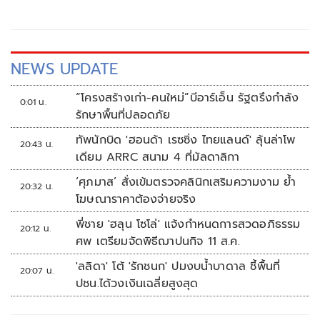
NEWS UPDATE
“โครงสร้างเก่า-คนใหม่”บีอาร์เอ็น รัฐตรึงกำลัง
0:01 น.
รักษาพื้นที่ปลอดภัย
ทัพนักบิด 'ฮอนด้า เรซซิ่ง ไทยแลนด์' ลุ้นล่าโพ
20:43 น.
เดียม ARRC สนาม 4 ที่มัลดาลิกา
‘ศุภมาส’ สั่งเข้มตรวจคลินิกเสริมความงาม ย้ำ
20:32 น.
โฆษณาราคาต้องจ่ายจริง
พี่ชาย 'ฮลุน โซโล่' แจ้งกำหนดการสวดอภิธรรม
20:12 น.
ศพ เตรียมจัดพิธีฌาปนกิจ 11 ส.ค.
'ลลิดา' โต้ 'รักชนก' ปมงบน้ำบาดาล ชี้พื้นที่
20:07 น.
ปชน.ได้วงเงินเฉลี่ยสูงสุด