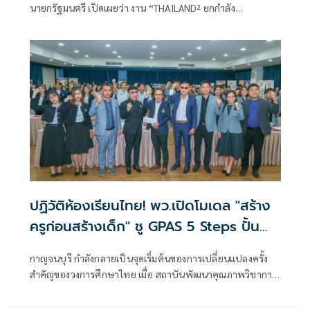
นายกรัฐมนตรี เปิดเผยว่า งาน “THAILAND² ยกกำลัง
ประเทศไทย ยกระดับทุนมนุษย์” ถือเป็นงานใหญ่ที่เกิดขึ้นเป็น
ครั้งแรกจากการผนึกกำลังของ 5 กระทรวงหลัก
ปฏิวัติห้องเรียนไทย! พว.เปิดโมเดล "สร้าง
ครูก่อนสร้างเด็ก" ชู GPAS 5 Steps ปั้น
เด็กคิดเป็น ใช้ AI อย่างรู้เท่าทัน นำร่อง
กาญจนบุรี กำลังกลายเป็นจุดเริ่มต้นของการเปลี่ยนแปลงครั้ง
กาญจนบุรีก่อนขยายทั่วประเทศ
สำคัญของวงการศึกษาไทย เมื่อ สถาบันพัฒนาคุณภาพวิชาการ
(พว.) จับมือ สมาคมผู้บริหารโรงเรียนมัธยมศึกษาแห่ง
ประเทศไทย (ส.บ.ม.ท.)