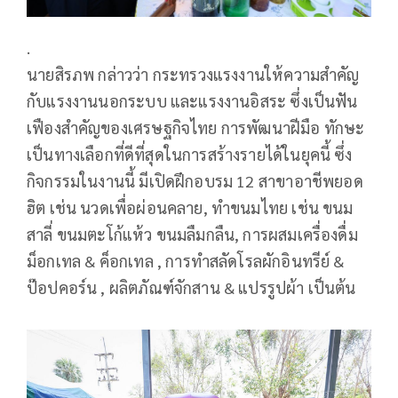
.
นายสิรภพ กล่าวว่า กระทรวงแรงงานให้ความสำคัญ
กับแรงงานนอกระบบ และแรงงานอิสระ ซึ่งเป็นฟัน
เฟืองสำคัญของเศรษฐกิจไทย การพัฒนาฝีมือ ทักษะ
เป็นทางเลือกที่ดีที่สุดในการสร้างรายได้ในยุคนี้ ซึ่ง
กิจกรรมในงานนี้ มีเปิดฝึกอบรม 12 สาขาอาชีพยอด
ฮิต เช่น นวดเพื่อผ่อนคลาย, ทำขนมไทย เช่น ขนม
สาลี่ ขนมตะโก้แห้ว ขนมลืมกลืน, การผสมเครื่องดื่ม
ม็อกเทล & ค็อกเทล , การทำสลัดโรลผักอินทรีย์ &
ป๊อปคอร์น , ผลิตภัณฑ์จักสาน & แปรรูปผ้า เป็นต้น