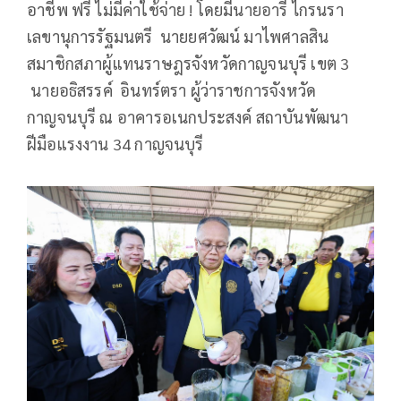
อาชีพ ฟรี ไม่มีค่าใช้จ่าย ! โดยมีนายอารี ไกรนรา
เลขานุการรัฐมนตรี นายยศวัฒน์ มาไพศาลสิน
สมาชิกสภาผู้แทนราษฎรจังหวัดกาญจนบุรี เขต 3
นายอธิสรรค์ อินทร์ตรา ผู้ว่าราชการจังหวัด
กาญจนบุรี ณ อาคารอเนกประสงค์ สถาบันพัฒนา
ฝีมือแรงงาน 34 กาญจนบุรี