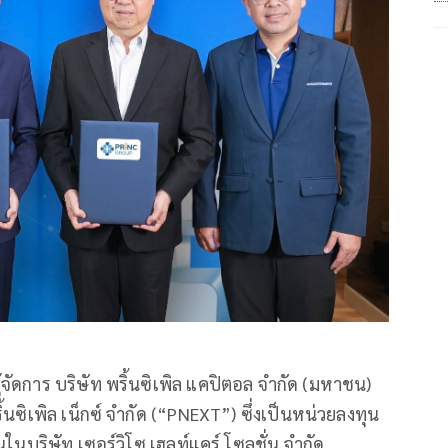
จัดการ บริษัท พริ้นซิเพิล แคปิตอล จำกัด (มหาชน)
้นซิเพิล เน็กซ์ จำกัด (“PNEXT”) ซึ่งเป็นหน่วยลงทุน
นในบริษัท เซอร์วิโซ เฮลท์แคร์ โซลูชั่น จำกัด