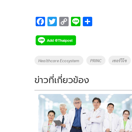
F
T
C
Li
S
ac
wi
o
n
h
e
tt
p
e
ar
b
er
y
e
o
Li
Tags
Healthcare Ecosystem
PRINC
เซอร์วิโซ
o
n
k
k
ข่าวที่เกี่ยวข้อง