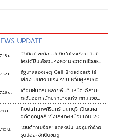
EWS UPDATE
'ป้าทิชา' สะท้อนปมยิงในโรงเรียน 'ไม่มี
7:43 น.
ใครได้ยินเสียงแห่งความหวาดกลัวของ
เขา'
รัฐบาลแจงเหตุ Cell Broadcast ไร้
7:32 น.
เสียง ปมยิงในโรงเรียน หวั่นผู้หลบซ่อน
ตกเป็นเป้า
เตือนฝนถล่มหลายพื้นที่ เหนือ-อีสาน-
7:26 น.
ตะวันออกหนักมากบางแห่ง กทม.เจอ
70%
ศิษย์เก่าเทพศิรินทร์ นนทบุรี เปิดแผล
7:19 น.
อดีตถูกบูลลี่ 'ยังเละเทะเหมือนเดิม 20
ปีไม่เคยเปลี่ยน'
'เซนต์คาเบรียล' แถลงปม นร.รุมทำร้าย
7:10 น.
รุ่นน้อง-ชักปืนข่มขู่