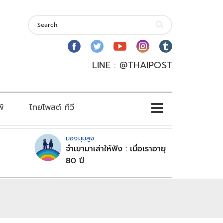
LINE : @THAIPOST
พ์
ไทยโพสต์ ทีวี
มองมุมสูง
จำเขามาเล่าให้ฟัง : เมื่อเราอายุ
80 ปี