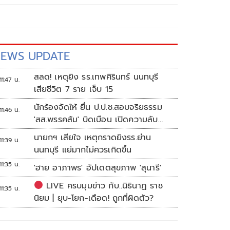
EWS UPDATE
สลด! เหตุยิง รร.เทพศิรินทร์ นนทบุรี
11:47 น.
เสียชีวิต 7 ราย เจ็บ 15
นักร้องจัดให้ ยื่น ป.ป.ช.สอบจริยธรรม
11:46 น.
'สส.พรรคส้ม' บิดเบือน เปิดความลับ
'บังเกอร์ทหาร'
นายกฯ เสียใจ เหตุกราดยิงรร.ย่าน
11:39 น.
นนทบุรี แย่มากไม่ควรเกิดขึ้น
11:35 น.
'ฮาย อาภาพร' อัปเดตสุขภาพ 'สุนารี'
LIVE ครบมุมข่าว กับ..นิธินาฏ ราช
11:35 น.
นิยม | ยุบ-โยก-เดือด! ถูกที่ผิดตัว?