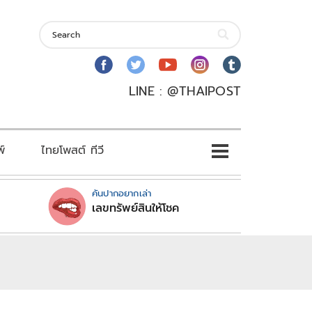
LINE : @THAIPOST
พ์
ไทยโพสต์ ทีวี
คันปากอยากเล่า
เลขทรัพย์สินให้โชค