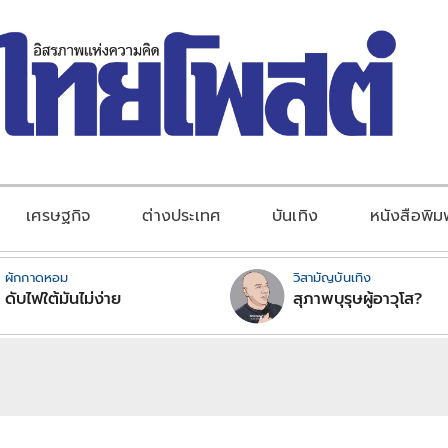
เศรษฐกิจ
ต่างประเทศ
บันเทิง
หนังสือพิม
ผักกาดหอม
วิสามัญบันเทิง
ดับไฟใต้มันไม่ง่าย
สุภาพบุรุษผู้อาวุโส?