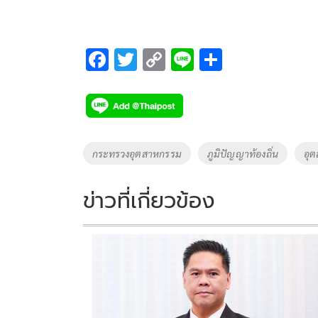
F
T
C
Li
S
ac
wi
o
n
h
e
tt
p
e
ar
b
er
y
e
o
Li
Tags
กระทรวงอุตสาหกรรม
ภูมิปัญญาท้องถิ่น
อุ
o
n
k
k
ข่าวที่เกี่ยวข้อง