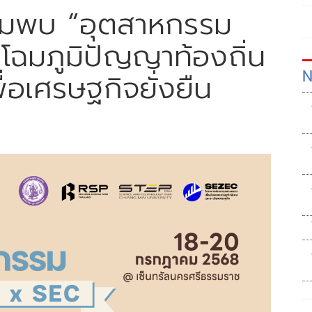
รียมพบ “อุตสาหกรรม
โฉมภูมิปัญญาท้องถิ่น
N
ื่อเศรษฐกิจยั่งยืน