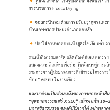
วุ้นเจลลาตินสำเร็จรูปผสมน้ำผึ้งชันโรง ตร
กระบวนการ Freeze Drying
ซอสกะปิหอม ด้วยการปรับปรุงสูตร และกร
บ้านเกษตรกรประมงอำเภอดอนสัก
ปลาใส่อวนทอดอบแห้งสูตรโซเดียมต่ำ จ
รวมทั้งกิจกรรมสาธิต ผลิตภัณฑ์ต้นแบบกว่า 12
แสดงความคิดเห็นเพื่อร่วมกันพัฒนาสู่การผลิต
รายการจากผู้ประกอบการที่เข้าร่วมโครงกา
ช้อป” ครบจบในงานเดียว!
และมาร่วมเป็นส่วนหนึ่งของการยกระดับสิน
“อุตสาหกรรมแฟร์
X SEC” แล้วพบกัน 18–20 
นครศรีธรรมราช
ของดีมีที่ภาคใต้ อย่าพลาด!