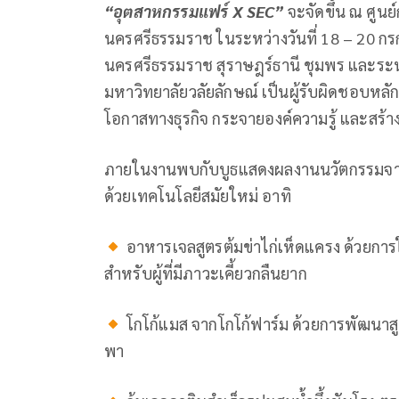
“อุตสาหกรรมแฟร์
X SEC”
จะจัดขึ้น ณ ศูน
นครศรีธรรมราช ในระหว่างวันที่ 18 – 20 ก
นครศรีธรรมราช สุราษฎร์ธานี ชุมพร และระ
มหาวิทยาลัยวลัยลักษณ์ เป็นผู้รับผิดชอบหลั
โอกาสทางธุรกิจ กระจายองค์ความรู้ และสร้า
ภายในงานพบกับบูธแสดงผลงานนวัตกรรมจากภา
ด้วยเทคโนโลยีสมัยใหม่ อาทิ
อาหารเจลสูตรต้มข่าไก่เห็ดแครง ด้วยการใ
สำหรับผู้ที่มีภาวะเคี้ยวกลืนยาก
โกโก้แมส จากโกโก้ฟาร์ม ด้วยการพัฒนาส
พา