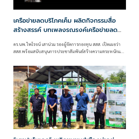
เครือข่ายลดบริโภคเค็ม ผลิตกิจกรรมสื่อ
สร้างสรรค์ บทเพลงรณรงค์เครือข่ายลด
เค็ม ชื่อเพลง “ด้วยความห่วงไต”
ดร.นพ.ไพโรจน์ เสาน่วม รองผู้จัดการกองทุน สสส. เปิดเผยว่า
สสส.พร้อมสนับสนุนการประชาสัมพันธ์สร้างความตระหนักและ
ต้องการสร้างผลลัพธ์เชิงบวกต่อสุขภาพประชาชนได้จริง