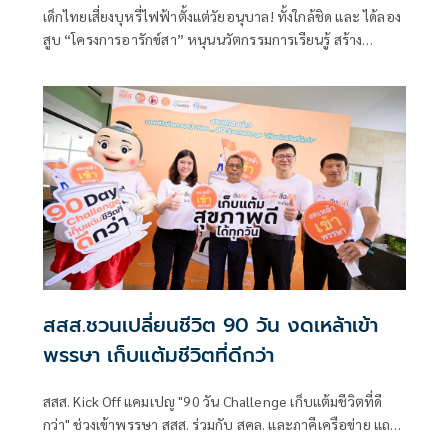
ครอบคลุม 70 จังหวัด
เด็กไทยเสี่ยงบุหรี่ไฟฟ้าตั้งแต่วัยอนุบาล! ทั้งใกล้ชิด และ ได้ลอง
สูบ “โครงการอารักข์สา” หนุนนวัตกรรมการเรียนรู้ สร้าง
ภูมิคุ้มกันทางความคิด ปลูกฝังทักษะชีวิตและการปฏิเสธปัจจัย
เสี่ยงตั้งแต่วัยเยาว์
สสส.ชวนเปลี่ยนชีวิต 90 วัน งดเหล้าเข้า
พรรษา เก็บแต้มชีวิตที่ดีกว่า
สสส. Kick Off แคมเปญ "90 วัน Challenge เก็บแต้มชีวิตที่ดี
กว่า" ช่วงเข้าพรรษา สสส. ร่วมกับ สคล. และภาคีเครือข่าย แถลง
ข่าว โครงการรณรงค์ฤดูกาลสุขปลอดเหล้าและงดเหล้าเข้า