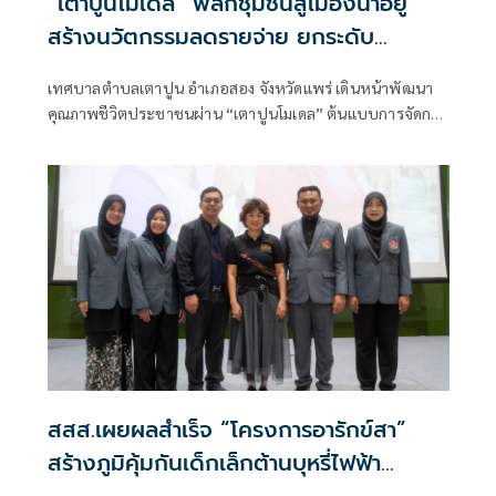
“เตาปูนโมเดล” พลิกชุมชนสู่เมืองน่าอยู่
สร้างนวัตกรรมลดรายจ่าย ยกระดับ
คุณภาพชีวิตอย่างยั่งยืน
เทศบาลตำบลเตาปูน อำเภอสอง จังหวัดแพร่ เดินหน้าพัฒนา
คุณภาพชีวิตประชาชนผ่าน “เตาปูนโมเดล” ต้นแบบการจัดการ
ท้องถิ่นที่เน้นการมีส่วนร่วมของประชาชน
สสส.เผยผลสำเร็จ “โครงการอารักข์สา”
สร้างภูมิคุ้มกันเด็กเล็กต้านบุหรี่ไฟฟ้า