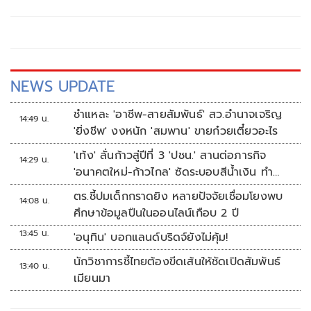
พรรษา ปี 2569
NEWS UPDATE
ชำแหละ 'อาชีพ-สายสัมพันธ์' สว.อำนาจเจริญ
14:49 น.
'ยิ่งชีพ' งงหนัก 'สมพาน' ขายก๋วยเตี๋ยวอะไร
'เท้ง' ลั่นก้าวสู่ปีที่ 3 'ปชน.' สานต่อภารกิจ
14:29 น.
'อนาคตใหม่-ก้าวไกล' ซัดระบอบสีน้ำเงิน ทำ
หลักนิติรัฐ-นิติธรรมสั่นคลอน
ตร.ชี้ปมเด็กกราดยิง หลายปัจจัยเชื่อมโยงพบ
14:08 น.
ศึกษาข้อมูลปืนในออนไลน์เกือบ 2 ปี
13:45 น.
'อนุทิน' บอกแลนด์บริดจ์ยังไม่คุ้ม!
นักวิชาการชี้ไทยต้องขีดเส้นให้ชัดเปิดสัมพันธ์
13:40 น.
เมียนมา