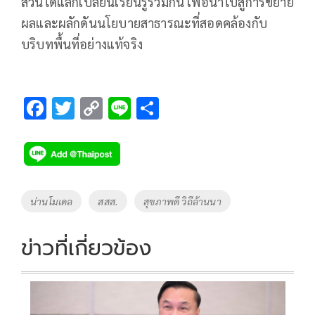
ส่วนได้แลกเปลี่ยนเรียนรู้ร่วมกัน เพื่อนำไปสู่การขยาย
ผลและผลักดันนโยบายสาธารณะที่สอดคล้องกับ
บริบทพื้นที่อย่างแท้จริง
F
T
C
Li
S
ac
wi
o
n
h
e
tt
p
e
ar
b
er
y
e
o
Li
Tags
น่านโมเดล
สสส.
สุขภาพดี วิถีล้านนา
o
n
k
k
ข่าวที่เกี่ยวข้อง