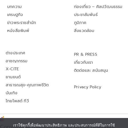
บทความ
ท่องเที่ยว – ศิลปวัฒนธรรม
เศรษฐกิจ
ประชาสัมพันธ์
ข่าวพระราชสำนัก
ภูมิภาค
หนังสือพิมพ์
สิ่งแวดล้อม
ต่างประเทศ
PR & PRESS
อาชญากรรม
เกี่ยวกับเรา
X-CITE
ติดต่อและ สนับสนุน
ยานยนต์
สาธารณสุข-คุณภาพชีวิต
Privacy Policy
บันเทิง
ไทยโพสต์ ทีวี
Copyright© thaipost.net, All rights reserved.,
เราใช้คุกกี้เพื่อพัฒนาประสิทธิภาพ และประสบการณ์ที่ดีในการใช้