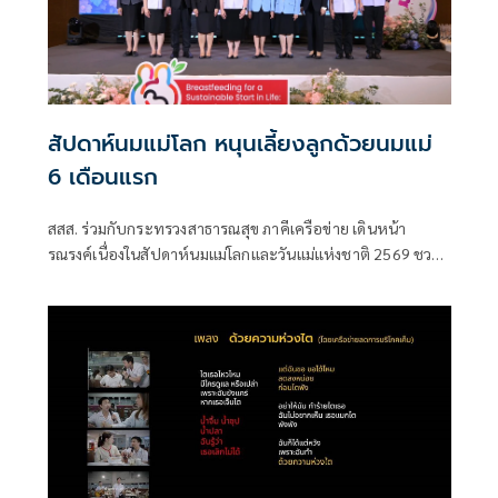
สัปดาห์นมแม่โลก หนุนเลี้ยงลูกด้วยนมแม่
6 เดือนแรก
สสส. ร่วมกับกระทรวงสาธารณสุข ภาคีเครือข่าย เดินหน้า
รณรงค์เนื่องในสัปดาห์นมแม่โลกและวันแม่แห่งชาติ 2569 ชวน
สังคมไทยร่วมส่งเสริมการเลี้ยงลูกด้วยนมแม่อย่างเดียว 6 เดือน
แรกเพื่อสร้างรากฐานเด็กไทย