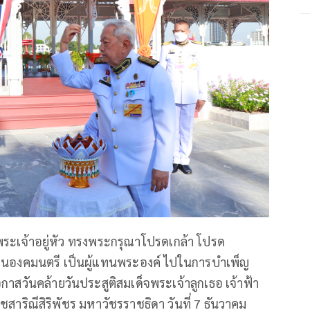
พระเจ้าอยู่หัว ทรงพระกรุณาโปรดเกล้า โปรด
ธานองคมนตรี เป็นผู้แทนพระองค์ ไปในการบำเพ็ญ
สวันคล้ายวันประสูติสมเด็จพระเจ้าลูกเธอ เจ้าฟ้า
าริณีสิริพัชร มหาวัชรราชธิดา วันที่ 7 ธันวาคม