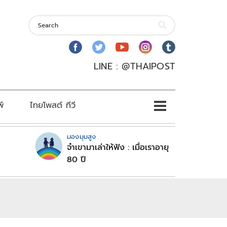
LINE : @THAIPOST
พ์
ไทยโพสต์ ทีวี
มองมุมสูง
จำเขามาเล่าให้ฟัง : เมื่อเราอายุ
80 ปี