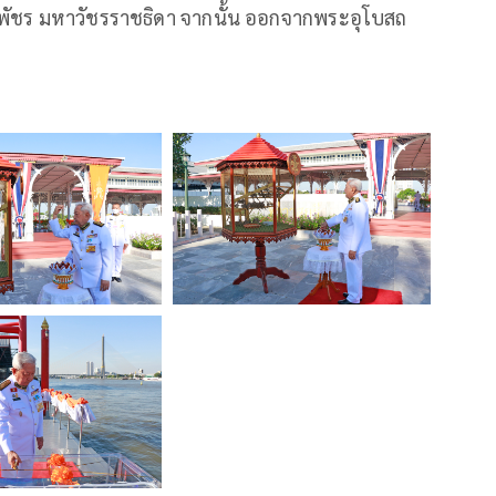
ิพัชร มหาวัชรราชธิดา จากนั้น ออกจากพระอุโบสถ