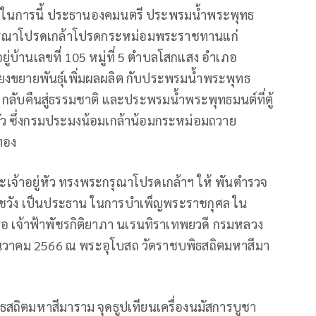
คร ในการนี้ ประธานองคมนตรี ประพรมน้ำพระพุทธ
ะกรุณาโปรดเกล้าโปรดกระหม่อมพระราชทานแก่
่บ้านเลขที่ 105 หมู่ที่ 5 ตำบลโสกแสง อำเภอ
้ยงขยายพันธุ์เพิ่มผลผลิต กับประพรมน้ำพระพุทธ
กลับคืนสู่ธรรมชาติ และประพรมน้ำพระพุทธมนต์ที่ตู้
ตัว ซึ่งกรมประมงน้อมเกล้าน้อมกระหม่อมถวาย
ทอง
ะเจ้าอยู่หัว ทรงพระกรุณาโปรดเกล้าฯ ให้ พันตำรวจ
าชวัง เป็นประธาน ในการบำเพ็ญพระราชกุศล ใน
เธอ เจ้าฟ้าพัชรกิติยาภา นเรนทิราเทพยวดี กรมหลวง
7 ธันวาคม 2566 ณ พระอุโบสถ วัดราชบพิธสถิตมหาสีมา
ธสถิตมหาสีมาราม จุดธูปเทียนเครื่องนมัสการบูชา