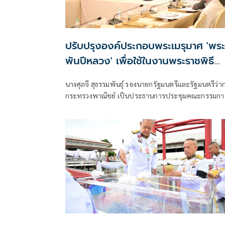
ปรับปรุงองค์ประกอบพระเมรุมาศ 'พระ
พันปีหลวง' เพื่อใช้ในงานพระราชพิธี
พระราชทานเพลิงพระศพ 'เจ้าฟ้าพัชรกิ
นางศุภจี สุธรรมพันธุ์ รองนายกรัฐมนตรีและรัฐมนตรีว่าการ
ยาภา'
กระทรวงพาณิชย์ เป็นประธานการประชุมคณะกรรมกา
ฝ่ายจัดสร้างพระเมรุมาศ สิ่งปลูกสร้างประกอบพระ
เมรุมาศ และบูรณปฏิสังขรณ์ราชรถและพระยานมาศ งา
พระราชพิธีถวายพระเพลิงพระบรมศพ สมเด็จพระนาง
เจ้าสิริกิติ์ พระบรมราชินีนาถ พ