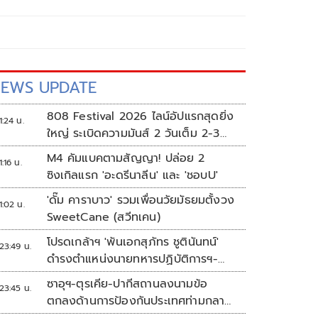
EWS UPDATE
808 Festival 2026 ไลน์อัปแรกสุดยิ่ง
1:24 น.
ใหญ่ ระเบิดความมันส์ 2 วันเต็ม 2-3
ต.ค.นี้
M4 คัมแบคตามสัญญา! ปล่อย 2
1:16 น.
ซิงเกิลแรก 'อะดรีนาลีน' และ 'ชอบU'
'ดั๊ม คาราบาว' รวมเพื่อนวัยมัธยมตั้งวง
1:02 น.
SweetCane (สวีทเคน)
โปรดเกล้าฯ 'พันเอกสุภัทร ชูตินันทน์'
23:49 น.
ดำรงตำแหน่งนายทหารปฏิบัติการฯ-
พระราชทานยศ 'พลตรี'
ซาอุฯ-ตุรเคีย-ปากีสถานลงนามข้อ
23:45 น.
ตกลงด้านการป้องกันประเทศท่ามกลาง