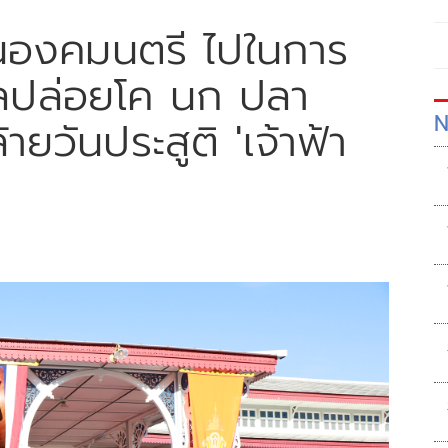
นองคมนตรี ไปในการ
ลปล่อยโค นก ปลา
N
ายวันประสูติ 'เจ้าฟ้า