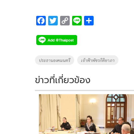
F
T
C
Li
S
ac
wi
o
n
h
e
tt
p
e
ar
b
er
y
e
o
Li
Tags
ประธานองคมนตรี
เจ้าฟ้าพัชรกิติยาภา
o
n
k
k
ข่าวที่เกี่ยวข้อง