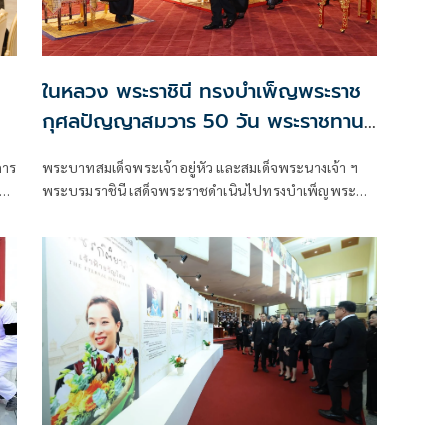
ในหลวง พระราชินี ทรงบำเพ็ญพระราช
กุศลปัญญาสมวาร 50 วัน พระราชทาน
ติ
พระศพเจ้าฟ้าพัชรกิติยาภาฯ
พระบาทสมเด็จพระเจ้าอยู่หัว และสมเด็จพระนางเจ้า ฯ
ร
พระบรมราชินี เสด็จพระราชดำเนินไปทรงบำเพ็ญพระ
ราชกุศลปัญญาสมวาร (50 วัน) พระราชทานพระศพ
น
สมเด็จพระเจ้าลูกเธอ เจ้าฟ้าพัชรกิติยาภา นเรนทิราเทพย
วดี กรมหลวงราชสาริณีสิริพัชร มหาวัชรราชธิดา ณ
พระที่นั่งพิมานรัตยา พระบรมมหาราชวัง