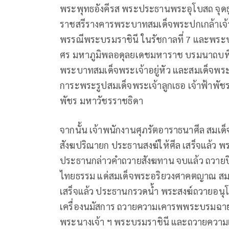
พระพุทธอังคีรส พระประธานพระอุโบสถ จุด
ราชสรีรางคารพระบาทสมเด็จพระปกเกล้าเจ้า
พรรณีพระบรมราชินี ในรัชกาลที่ 7 และพ
ศร มหาภูมิพลอดุลยเดชมหาราช บรมนาถบพ
พระบาทสมเด็จพระเจ้าอยู่หัว และสมเด็จพร
การะพระรูปสมเด็จพระเจ้าลูกเธอ เจ้าฟ้าพัช
พัชร มหาวัชรราชธิดา
จากนั้น เจ้าพนักงานศุภรัตอาราธนาศีล สม
สังฆปริณายก ประธานสงฆ์ให้ศีล เสร็จแล้ว พร
ประธานกล่าวคำถวายสังฆทาน จบแล้ว ถวายปิ
ไทยธรรม แด่สมเด็จพระอริยวงศาคตญาณ สม
เสร็จแล้ว ประธานกรวดน้ำ พระสงฆ์ถวายอนุโ
เครื่องนมัสการ ถวายความเคารพพระบรมฉายา
พระนางเจ้า ฯ พระบรมราชินี และถวายความเค