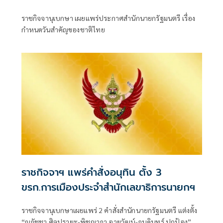
ราชกิจจานุเบกษา เผยแพร่ประกาศสำนักนายกรัฐมนตรี เรื่อง
กำหนดวันสำคัญของชาติไทย
ราชกิจจาฯ แพร่คำสั่งอนุทิน ตั้ง 3
ขรก.การเมืองประจำสำนักเลขาธิการนายกฯ
ราชกิจจานุเบกษาเผยแพร่ 2 คำสั่งสำนักนายกรัฐมนตรี แต่งตั้ง
“ณภัชชา ศิลปรายะ-พิชญาภา อายุวัฒน์-ภูบดินทร์ ปกป้อง” นั่ง