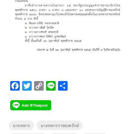
F
T
C
Li
S
ac
wi
o
n
h
e
tt
p
e
ar
b
er
y
e
o
Li
Tags
นายทหาร
นายทหารราชองครักษ์
o
n