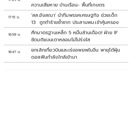
ความเสียหาย บ้านเรือน- พื้นที่เกษตร
'สส.อังสณา' นำทีมพรรคเศรษฐกิจ ช่วยเด็ก
17:15 น.
13 ถูกทำร้ายซ้ำซาก ประสานพม.เข้าคุ้มครอง
ศึกมาตรฐานเหล็ก 5 หมื่นล้านเดือด! ฝ่าย IF
16:58 น.
ซัดมติแบนเตาหลอมไม่โปร่งใส
ยกเลิกเที่ยวบินและเร่งอพยพในจีน พายุไต้ฝุ่น
16:47 น.
ดอลฟินกำลังใกล้เข้ามา