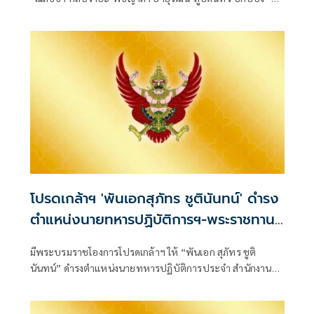
ข้าราชการการเมือง ตำแหน่งประจำสำนักเลขาธิการนายก
รัฐมนตรี มีผลตั้งแต่ 27 ก
โปรดเกล้าฯ 'พันเอกสุภัทร ชูตินันทน์' ดำรง
ตำแหน่งนายทหารปฏิบัติการฯ-พระราชทาน
ยศ 'พลตรี'
มีพระบรมราชโองการโปรดเกล้าฯ ให้ “พันเอก สุภัทร ชูติ
นันทน์” ดำรงตำแหน่งนายทหารปฏิบัติการประจำ สำนักงาน
รองผู้บัญชาการกองบัญชากา