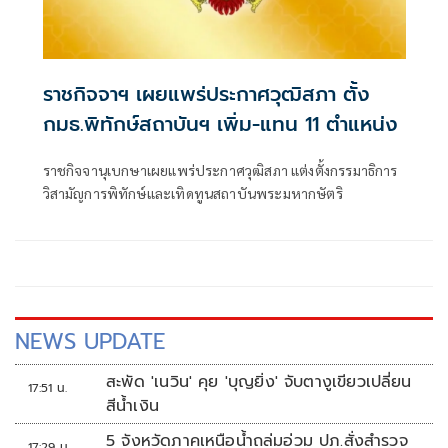
ราชกิจจาฯ เผยแพร่ประกาศวุฒิสภา ตั้ง
กมธ.พิทักษ์สถาบันฯ เพิ่ม-แทน 11 ตำแหน่ง
ราชกิจจานุเบกษาเผยแพร่ประกาศวุฒิสภา แต่งตั้งกรรมาธิการ
วิสามัญการพิทักษ์และเทิดทูนสถาบันพระมหากษัตริ
NEWS UPDATE
สะพัด 'เนวิน' คุย 'บุญยิ่ง' จับตางูเขียวเปลี่ยน
17:51 น.
สีน้ำเงิน
5 จังหวัดภาคเหนือน้ำถล่มอ่วม ปภ.สั่งสำรวจ
17:29 น.